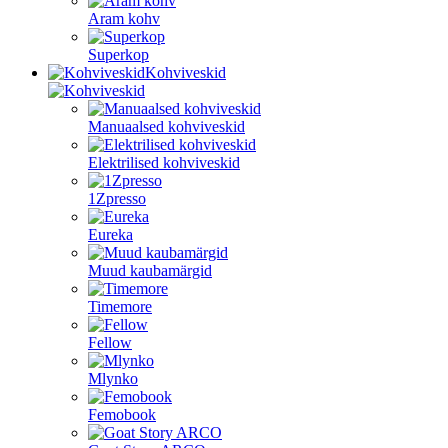
Aram kohv
Superkop
Kohviveskid
Manuaalsed kohviveskid
Elektrilised kohviveskid
1Zpresso
Eureka
Muud kaubamärgid
Timemore
Fellow
Mlynko
Femobook