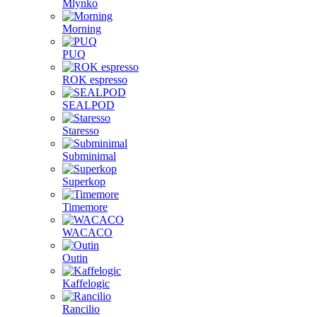
Mlynko
Morning
PUQ
ROK espresso
SEALPOD
Staresso
Subminimal
Superkop
Timemore
WACACO
Outin
Kaffelogic
Rancilio