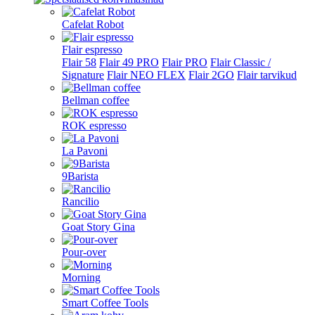
Cafelat Robot
Flair espresso
Flair 58
Flair 49 PRO
Flair PRO
Flair Classic /
Signature
Flair NEO FLEX
Flair 2GO
Flair tarvikud
Bellman coffee
ROK espresso
La Pavoni
9Barista
Rancilio
Goat Story Gina
Pour-over
Morning
Smart Coffee Tools