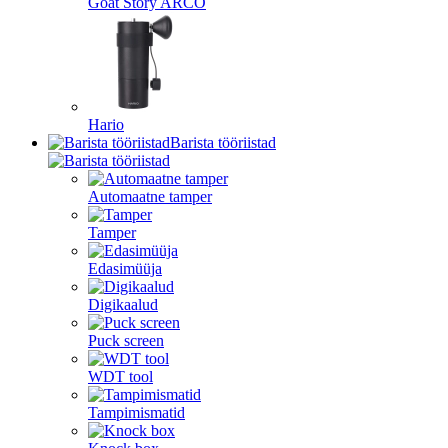
Goat Story ARCO
Hario
Barista tööriistad
Automaatne tamper
Tamper
Edasimüüja
Digikaalud
Puck screen
WDT tool
Tampimismatid