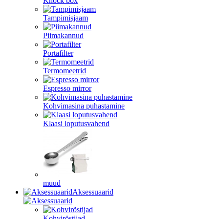
Knock box
Tampimisjaam
Piimakannud
Portafilter
Termomeetrid
Espresso mirror
Kohvimasina puhastamine
Klaasi loputusvahend
muud
Aksessuaarid
Kohviröstijad