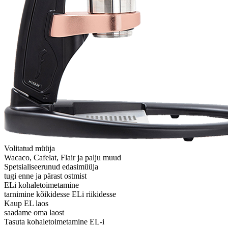
Volitatud müüja
Wacaco, Cafelat, Flair ja palju muud
Spetsialiseerunud edasimüüja
tugi enne ja pärast ostmist
ELi kohaletoimetamine
tarnimine kõikidesse ELi riikidesse
Kaup EL laos
saadame oma laost
Tasuta kohaletoimetamine EL-i