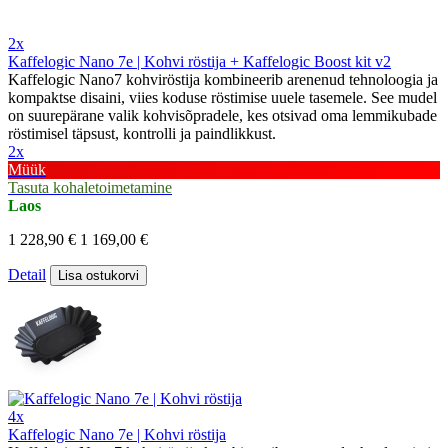
2x
Kaffelogic Nano 7e | Kohvi röstija + Kaffelogic Boost kit v2
Kaffelogic Nano7 kohviröstija kombineerib arenenud tehnoloogia ja
kompaktse disaini, viies koduse röstimise uuele tasemele. See mudel
on suurepärane valik kohvisõpradele, kes otsivad oma lemmikubade
röstimisel täpsust, kontrolli ja paindlikkust.
2x
Müük
Tasuta kohaletoimetamine
Laos
1 228,90 €
1 169,00 €
Detail
Lisa ostukorvi
4x
Kaffelogic Nano 7e | Kohvi röstija