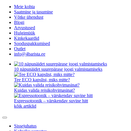
Meie kohta
Saatmine ja tasumine
Võtke ühendust
Blogi
Arvustused
Hulgimüük
Kinkekaardid
Sooduspakkumised
Outlet
info@4barista.ee
10 näpunäidet suurepärase joogi valmistamiseks
Tee ECO kapslist, miks mitte?
Kuidas valida reisikohvimasinat?
Espressotoonik – värskendav suvine hitt
kõik artiklid
Sissejuhatus