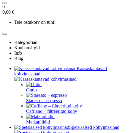
0
0,00 €
Teie ostukorv on tühi!
Kategooriad
Kaubamärgid
Info
Blogi
Kaasaskantavad
kohvimasinad
Outin
Staresso – espresso
Cafflano – filtreeritud kohv
Matkapliidid
Spetsiaalsed kohvimasinad