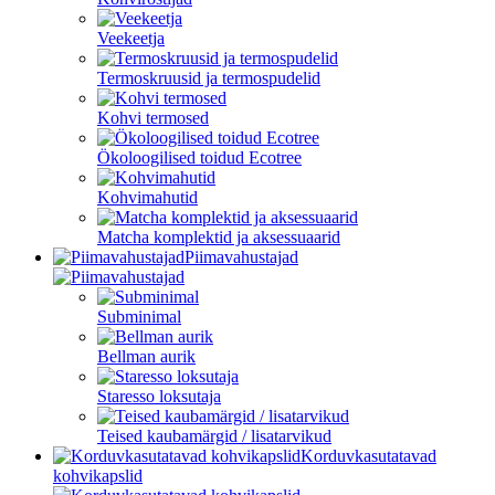
Veekeetja
Termoskruusid ja termospudelid
Kohvi termosed
Ökoloogilised toidud Ecotree
Kohvimahutid
Matcha komplektid ja aksessuaarid
Piimavahustajad
Subminimal
Bellman aurik
Staresso loksutaja
Teised kaubamärgid / lisatarvikud
Korduvkasutatavad
kohvikapslid