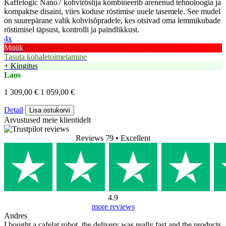
Kaffelogic Nano7 kohviröstija kombineerib arenenud tehnoloogia ja
kompaktse disaini, viies koduse röstimise uuele tasemele. See mudel
on suurepärane valik kohvisõpradele, kes otsivad oma lemmikubade
röstimisel täpsust, kontrolli ja paindlikkust.
4x
Müük
Tasuta kohaletoimetamine
+ Kingitus
Laos
1 309,00 €
1 059,00 €
Detail
Lisa ostukorvi
Arvustused meie klientidelt
Reviews 79
• Excellent
4.9
more reviews
Andres
I bought a cafelat robot, the delivery was really fast and the products