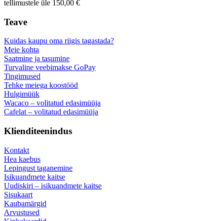
tellimustele üle 150,00 €
Teave
Kuidas kaupu oma riigis tagastada?
Meie kohta
Saatmine ja tasumine
Turvaline veebimakse GoPay
Tingimused
Tehke meiega koostööd
Hulgimüük
Wacaco – volitatud edasimüüja
Cafelat – volitatud edasimüüja
Klienditeenindus
Kontakt
Hea kaebus
Lepingust taganemine
Isikuandmete kaitse
Uudiskiri – isikuandmete kaitse
Sisukaart
Kaubamärgid
Arvustused