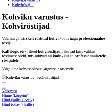
Kohviku varustus
Kohviröstijad
Kohviku varustus -
Kohviröstijad
Valmistage
värskelt röstitud kohvi
kodus nagu
professionaalne
röstija.
Kaffelogic
elektrilised
kohviröstijad
pakuvad laias valikus
röstimisseadeid, mis sobivad nii
kodu-
kui ka
professionaalsetele
röstijatele
.
Viige oma kohviseadistus järgmisele tasemele.
Vaikimisi
Hinne (kõrgeim)
Hind (kallis > odav)
Hind (odav > kallis)