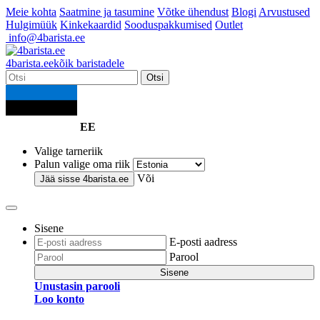
Meie kohta
Saatmine ja tasumine
Võtke ühendust
Blogi
Arvustused
Hulgimüük
Kinkekaardid
Sooduspakkumised
Outlet
info@4barista.ee
4
barista
.ee
kõik baristadele
Otsi
EE
Valige tarneriik
Palun valige oma riik
Või
Jää sisse
4barista.ee
Sisene
E-posti aadress
Parool
Sisene
Unustasin parooli
Loo konto