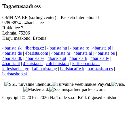
Tagastusaadress
OMNIVA EE (sorting center) – Packeta International
92808874 - 4barista.ee
Rukki tee 7
Lehmja, 75306
Harju maakond, Estonia
4barista.sk
|
4barista.cz
|
4barista.hu
|
4barista.ro
|
4barista.pl
|
4barista.de
|
4barista.com
|
4barista.hr
|
4barista.nl
|
4barista.be
|
4barista.dk
|
4barista.se
|
4barista.pt
|
4barista.fi
|
4barista.lv
|
4barista.lt
|
4barista.ch
|
cafebarista.fr
|
kaffeebarista.at
|
kafesbarista.gr
|
kafebarista.bg
|
baristacaffe.it
|
baristashop.es
|
baristashop.si
Copyright © 2016 - 2026 NajTrade s.r.o. Kõik õigused kaitstud.