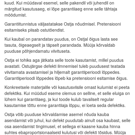
kuud. Kui müüdaval esemel, selle pakendil või juhendil on
märgitud kasutusaeg, ei lõpe garantiiaeg enne selle tähtaja
möödumist.
Garantiitunnistus väljastatakse Ostja nõudmisel. Pretensiooni
esitamiseks piisab ostutõendist.
Kui kaubal on parandatav puudus, on Ostjal õigus lasta see
tasuta, õigeaegselt ja täpselt parandada. Müüja kõrvaldab
puuduse põhjendamatu viivituseta.
Ostja ei tohiks aga jätkata selle toote kasutamist, millel puudus
avastati. Ostujärgse defekti ilmnemisel tuleb puudusest teatada
viivitamata avastamisel ja hiljemalt garantiiperioodi lõppedes.
Garantiiperioodi lõppedes lõpeb ka pretensiooni esitamise õigus.
Konkreetsele materjalile või kasutusviisile omast kulumist ei peeta
defektiks. Kui müüdud eseme olemus on selline, et selle eluiga on
lühem kui garantiiaeg, ja kui toode kulub tavaliselt regular
kasutamise tõttu enne garantiiaja lõppu, ei loeta seda defektiks.
Ostja võib puuduse kõrvaldamise asemel nõuda kauba
asendamist või juhul, kui defekt puudutab ainult osa kaubast, selle
osa asendamist tingimusel, et sellega ei kaasne kauba hinna
suhtes ebaproportsionaalseid kulutusi või defekti tõsidus. Müüja