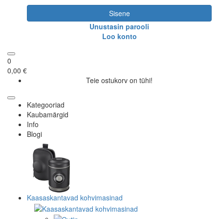
Sisene
Unustasin parooli
Loo konto
0
0,00 €
Teie ostukorv on tühi!
Kategooriad
Kaubamärgid
Info
Blogi
Kaasaskantavad kohvimasinad