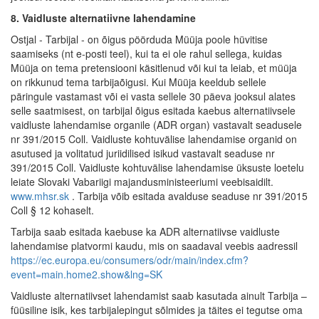
8. Vaidluste alternatiivne lahendamine
Ostjal - Tarbijal - on õigus pöörduda Müüja poole hüvitise
saamiseks (nt e-posti teel), kui ta ei ole rahul sellega, kuidas
Müüja on tema pretensiooni käsitlenud või kui ta leiab, et müüja
on rikkunud tema tarbijaõigusi. Kui Müüja keeldub sellele
päringule vastamast või ei vasta sellele 30 päeva jooksul alates
selle saatmisest, on tarbijal õigus esitada kaebus alternatiivsele
vaidluste lahendamise organile (ADR organ) vastavalt seadusele
nr 391/2015 Coll. Vaidluste kohtuvälise lahendamise organid on
asutused ja volitatud juriidilised isikud vastavalt seaduse nr
391/2015 Coll. Vaidluste kohtuvälise lahendamise üksuste loetelu
leiate Slovaki Vabariigi majandusministeeriumi veebisaidilt.
www.mhsr.sk
. Tarbija võib esitada avalduse seaduse nr 391/2015
Coll § 12 kohaselt.
Tarbija saab esitada kaebuse ka ADR alternatiivse vaidluste
lahendamise platvormi kaudu, mis on saadaval veebis aadressil
https://ec.europa.eu/consumers/odr/main/index.cfm?
event=main.home2.show&lng=SK
Vaidluste alternatiivset lahendamist saab kasutada ainult Tarbija –
füüsiline isik, kes tarbijalepingut sõlmides ja täites ei tegutse oma