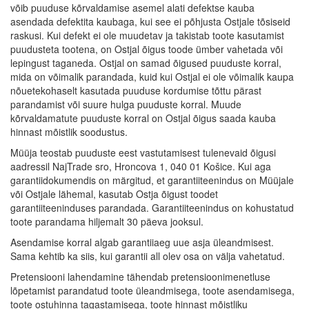
võib puuduse kõrvaldamise asemel alati defektse kauba
asendada defektita kaubaga, kui see ei põhjusta Ostjale tõsiseid
raskusi. Kui defekt ei ole muudetav ja takistab toote kasutamist
puudusteta tootena, on Ostjal õigus toode ümber vahetada või
lepingust taganeda. Ostjal on samad õigused puuduste korral,
mida on võimalik parandada, kuid kui Ostjal ei ole võimalik kaupa
nõuetekohaselt kasutada puuduse kordumise tõttu pärast
parandamist või suure hulga puuduste korral. Muude
kõrvaldamatute puuduste korral on Ostjal õigus saada kauba
hinnast mõistlik soodustus.
Müüja teostab puuduste eest vastutamisest tulenevaid õigusi
aadressil NajTrade sro, Hroncova 1, 040 01 Košice. Kui aga
garantiidokumendis on märgitud, et garantiiteenindus on Müüjale
või Ostjale lähemal, kasutab Ostja õigust toodet
garantiiteeninduses parandada. Garantiiteenindus on kohustatud
toote parandama hiljemalt 30 päeva jooksul.
Asendamise korral algab garantiiaeg uue asja üleandmisest.
Sama kehtib ka siis, kui garantii all olev osa on välja vahetatud.
Pretensiooni lahendamine tähendab pretensioonimenetluse
lõpetamist parandatud toote üleandmisega, toote asendamisega,
toote ostuhinna tagastamisega, toote hinnast mõistliku