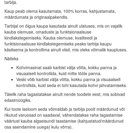
tarbija.
Kaup peab olema kasutamata, 100% korras, kahjustamata,
määrdumata ja originaalpakendis.
Tarbijal on õigus kaupa kasutada ainult ulatuses, mis on vajalik
kauba olemuse, omaduste ja funktsionaalsuse
kindlakstegemiseks. Kauba olemuse, kvaliteedi ja
funktsionaalsuse kindlakstegemiseks peaks tarbija kaupu
käsitsema ja kontrollima ainult viisil, mis oleks võimalik kaupluses.
Näiteks
Kohvimasinat saab karbist välja võtta, kokku panna ja
visuaalselt kontrollida, kuid mitte tööle panna.
Veski võib karbist välja võtta, kokku panna ja visuaalselt
kontrollida, kuid seda ei tohi kasutada kohvi jahvatamiseks.
Täielik raha tagastatakse ainult nende toodete eest, mis sobivad
edasimüügiks.
Kui toote iseloom seda võimaldab ja tarbija poolt määrdunud või
rikutud varuosad on saadaval, vähendatakse raha tagastamise
väärtust kauba algseisundi taastamise (kahjustatud/määrdunud
osa asendamine uuega) kulu võrra).