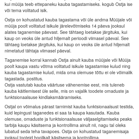
kui müüja teeb ettepaneku kauba tagastamiseks. kogub Ostja ise
või tema volitatud isik.
Ostja on kohustatud kauba tagastama või üle andma Müüjale või
müüja poolt volitatud isikule järelevõtmiseks 14 päeva jooksul
alates taganemise päevast. See tähtaeg loetakse järgituks, kui
kaup on veoks üle antud hiljemalt perioodi viimasel päeval. See
tähtaeg loetakse järgituks, kui kaup on veoks üle antud hiljemalt
nimetatud tähtaja viimasel päeval.
Taganemise korral kannab Ostja ainult kauba müüjale või Müüja
poolt kaupa vastu võtma volitatud isikule tagastamise kulud ning
kauba tagastamise kulud, mida oma olemuse tõttu ei ole võimalik
tagastada. postitus.
Ostja vastutab kauba väärtuse vähenemise eest, mis tuleneb
kauba käitlemisest üle selle, mis on vajalik toodete omaduste ja
funktsionaalsuse kindlaksmääramiseks.
Ostjal on võimalus pärast tarnimist kauba funktsionaalsust testida,
kuid lepingust taganedes ei saa ta kaupa kasutada. Kauba
olemuse, omaduste ja funktsionaalsuse väljaselgitamiseks peaks
tarbija kaupu käsitsema ja kontrollima ainult nii, nagu tal oleks
lubatud seda teha tavapoes. Ostja on kohustatud taganemisaja
jooksul tooteid hoolikalt käsitsema ja kontrollima.