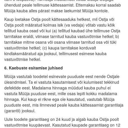
ühendust peale tellimuse kättesaamist. Ettemaksu korral saadab
Müüja kauba alles pärast makse laekumist Müüja kontole.
Kaup loetakse Ostja poolt kättesaaduks hetkest, mil Ostja või
Ostja poolt määratud kolmas isik (va vedaja) võtab vastu kõik
tellitud kauba osad või kui (a) tellitud kaubad ühe tellimuse Ostja
tarnitakse eraldi, viimase tarnitud kauba vastuvõtmise hetkel; b)
tarnitakse mitme osana või osana viimase tarnitud osa või tüki
vastuvõtmise hetkel; (c) kaupa tarnitakse korduvalt
kindlaksmääratud aja jooksul, tellimusest esimese kauba
vastuvõtmise hetkel.
6. Kaebuste esitamise juhised
Müüja vastutab toodetel esinevate puuduste eest nende Ostjale
üleandmisel. Ta ei vastuta kasutamisest või kulumisest tekkinud
defektide eest. Madalama hinnaga müüdud kauba puhul ei
vastuta Müüja puuduse eest, mille osas lepiti kokku madalama
hinnaga. Kui kaup ei rikne ega ole kasutatud, vastutab Müüja
puuduste eest, mis ilmnevad peale kauba kättesaamist garantiiaja
(garantii) jooksul.
Uute toodete garantiiaeg on 24 kuud ja algab kauba Ostja poolt
vastuvõtmise kuupäevast. Kasutatud kaupade garantiiaeg on 12