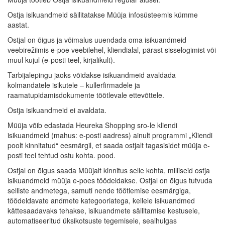
Ostja isikuandmeid säilitatakse Müüja infosüsteemis kümme
aastat.
Ostjal on õigus ja võimalus uuendada oma isikuandmeid
veebirežiimis e-poe veebilehel, kliendialal, pärast sisselogimist või
muul kujul (e-posti teel, kirjalikult).
Tarbijalepingu jaoks võidakse isikuandmeid avaldada
kolmandatele isikutele – kullerfirmadele ja
raamatupidamisdokumente töötlevale ettevõttele.
Ostja isikuandmeid ei avaldata.
Müüja võib edastada Heureka Shopping sro-le kliendi
isikuandmeid (mahus: e-posti aadress) ainult programmi „Kliendi
poolt kinnitatud“ eesmärgil, et saada ostjalt tagasisidet müüja e-
posti teel tehtud ostu kohta. pood.
Ostjal on õigus saada Müüjalt kinnitus selle kohta, milliseid ostja
isikuandmeid müüja e-poes töödeldakse. Ostjal on õigus tutvuda
selliste andmetega, samuti nende töötlemise eesmärgiga,
töödeldavate andmete kategooriatega, kellele isikuandmed
kättesaadavaks tehakse, isikuandmete säilitamise kestusele,
automatiseeritud üksikotsuste tegemisele, sealhulgas