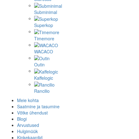
Subminimal
Superkop
Timemore
WACACO
Outin
Kaffelogic
Rancilio
Meie kohta
Saatmine ja tasumine
Võtke ühendust
Blogi
Arvustused
Hulgimüük
Kinkekaardid