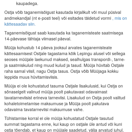
kaupadega.
Ostja võib taganemisõigust kasutada kirjalikult või muul püsival
andmekandjal (nt e-posti teel) või esitades täidetud vormi
, mis on
kättesaadav siin.
Taganemisõigust saab kasutada ka taganemisteate saatmisega
14-päevase tähtaja viimasel päeval.
Müüja kohustub 14 päeva jooksul arvates taganemisteate
kättesaamisest Ostjale tagastama kõik Lepingu alusel või sellega
seoses müüjale laekunud maksed, sealhulgas transpordi-, tarne-
ja saatmiskulud ning muud kulud ja tasud. Müüja hüvitab Ostjale
raha samal viisil, nagu Ostja tasus. Ostja võib Müüjaga kokku
leppida muus hüvitamisviisis.
Müüja ei ole kohustatud tasuma Ostjale lisakulusid, kui Ostja on
sõnaselgelt valinud müüja poolt pakutavast odavaimast
tavatarneviisist erineva tarneviisi. Lisakulud on Ostja poolt valitud
kohaletoimetamise maksumuse ja Müüja poolt pakutava
odavaima tavatarneviisi maksumuse vahe.
Tühistamise korral ei ole müüja kohustatud Ostjale tasutud
summat tagastama enne, kui kaup on ostjale üle antud või kuni
ostja tõendab, et kaup on müüjale saadetud, välja arvatud juhul,