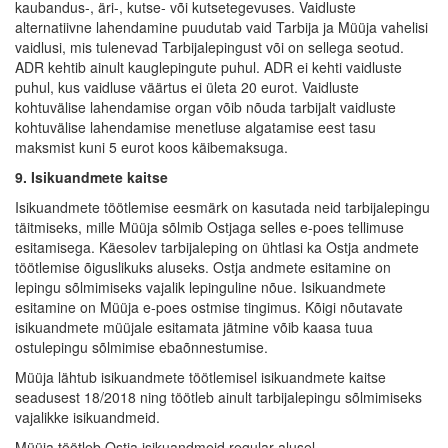
kaubandus-, äri-, kutse- või kutsetegevuses. Vaidluste
alternatiivne lahendamine puudutab vaid Tarbija ja Müüja vahelisi
vaidlusi, mis tulenevad Tarbijalepingust või on sellega seotud.
ADR kehtib ainult kauglepingute puhul. ADR ei kehti vaidluste
puhul, kus vaidluse väärtus ei ületa 20 eurot. Vaidluste
kohtuvälise lahendamise organ võib nõuda tarbijalt vaidluste
kohtuvälise lahendamise menetluse algatamise eest tasu
maksmist kuni 5 eurot koos käibemaksuga.
9. Isikuandmete kaitse
Isikuandmete töötlemise eesmärk on kasutada neid tarbijalepingu
täitmiseks, mille Müüja sõlmib Ostjaga selles e-poes tellimuse
esitamisega. Käesolev tarbijaleping on ühtlasi ka Ostja andmete
töötlemise õiguslikuks aluseks. Ostja andmete esitamine on
lepingu sõlmimiseks vajalik lepinguline nõue. Isikuandmete
esitamine on Müüja e-poes ostmise tingimus. Kõigi nõutavate
isikuandmete müüjale esitamata jätmine võib kaasa tuua
ostulepingu sõlmimise ebaõnnestumise.
Müüja lähtub isikuandmete töötlemisel isikuandmete kaitse
seadusest 18/2018 ning töötleb ainult tarbijalepingu sõlmimiseks
vajalikke isikuandmeid.
Müüja töötleb Ostja isikuandmeid regular alusel.