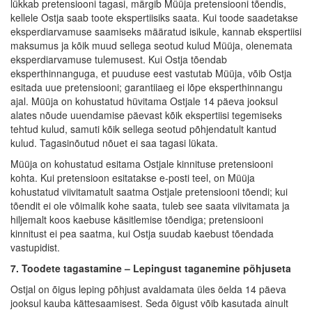
lükkab pretensiooni tagasi, märgib Müüja pretensiooni tõendis,
kellele Ostja saab toote ekspertiisiks saata. Kui toode saadetakse
eksperdiarvamuse saamiseks määratud isikule, kannab ekspertiisi
maksumus ja kõik muud sellega seotud kulud Müüja, olenemata
eksperdiarvamuse tulemusest. Kui Ostja tõendab
eksperthinnanguga, et puuduse eest vastutab Müüja, võib Ostja
esitada uue pretensiooni; garantiiaeg ei lõpe eksperthinnangu
ajal. Müüja on kohustatud hüvitama Ostjale 14 päeva jooksul
alates nõude uuendamise päevast kõik ekspertiisi tegemiseks
tehtud kulud, samuti kõik sellega seotud põhjendatult kantud
kulud. Tagasinõutud nõuet ei saa tagasi lükata.
Müüja on kohustatud esitama Ostjale kinnituse pretensiooni
kohta. Kui pretensioon esitatakse e-posti teel, on Müüja
kohustatud viivitamatult saatma Ostjale pretensiooni tõendi; kui
tõendit ei ole võimalik kohe saata, tuleb see saata viivitamata ja
hiljemalt koos kaebuse käsitlemise tõendiga; pretensiooni
kinnitust ei pea saatma, kui Ostja suudab kaebust tõendada
vastupidist.
7. Toodete tagastamine – Lepingust taganemine põhjuseta
Ostjal on õigus leping põhjust avaldamata üles öelda 14 päeva
jooksul kauba kättesaamisest. Seda õigust võib kasutada ainult