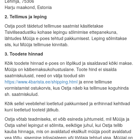
Lehmja, 75306
Harju maakond, Estonia
2. Tellimus ja leping
Ostja poolt täidetud tellimuse saatmist käsitletakse
Tsiviilseadustiku kohase lepingu sõlmimise ettepanekuna,
lähtudes Müüja e-poes tehtud pakkumisest. Leping sõlmitakse
siis, kui Müüja tellimuse kinnitab.
3. Toodete hinnad
Kõik toodete hinnad e-poes on lõplikud ja sisaldavad kõiki makse.
Müüja on käibemaksukohustuslane. Toote hind ei sisalda
saatmiskulusid, need on välja toodud siin
https://www.4barista.ee/shipping.html
ja enne tellimuse
vormistamist ostukorvis, kus Ostja näeb ka tellimuse koguhinda
sh. saatmiskulud.
Kõik sellel veebilehel loetletud pakkumised ja erihinnad kehtivad
kuni loetletud tooteid jätkub.
Ostja võtab teadmiseks, et võib esineda juhtumeid, mil Müüja ja
Ostja vahel lepingut ei sõlmita, eelkõige juhul, kui Ostja tellib
kauba hinnaga, mis on avaldatud ekslikult müüja poolt avaldatud
vea tõttu. sisemine infosüsteem või töötaja tehtud viga. Müüjal on