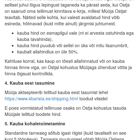
sellisel juhul õigus lepingust taganeda ka pärast seda, kui Ostja
on saanud oma tellimust kinnitava e-kirja, millest Müüja Ostjat
teavitab. Näited selle kohta, kui valesti avaldatud hind võib
esineda, hõlmavad (kuid mitte ainult) järgmisi juhtumeid.
kauba hind on esmapilgul vale (nt ei arvesta ostuhinda ega
kauba tavahinda),
kauba hind puudub või sellel on üks või mitu lisanumbrit,
kaubalt allahindlus on üle 50%.
Kahtluse korral, kas kaup on tõesti allahinnatud või on kauba
hinnas ilmne viga, on Ostjal kohustus Müüjaga ühendust võtta ja
hinna õigsust kontrollida.
4. Kauba eest tasumine
Müüja aktsepteerib tellitud kauba eest tasumist lehel
https://www.4barista.ee/shipping.html
toodud viisidel
E-poes vormistatud tellimuse osaks on Ostja kohustus tasuda
Müüjale tellitud toodete hind.
5. Kauba kohaletoimetamine
Standardne tarneaeg sõltub igast riigist (kuid tavaliselt on see
kuni 5 tööpäeva). Tarneaja muutumisel võtab Müüja Ostjaga