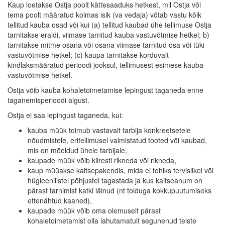
Kaup loetakse Ostja poolt kättesaaduks hetkest, mil Ostja või
tema poolt määratud kolmas isik (va vedaja) võtab vastu kõik
tellitud kauba osad või kui (a) tellitud kaubad ühe tellimuse Ostja
tarnitakse eraldi, viimase tarnitud kauba vastuvõtmise hetkel; b)
tarnitakse mitme osana või osana viimase tarnitud osa või tüki
vastuvõtmise hetkel; (c) kaupa tarnitakse korduvalt
kindlaksmääratud perioodi jooksul, tellimusest esimese kauba
vastuvõtmise hetkel.
Ostja võib kauba kohaletoimetamise lepingust taganeda enne
taganemisperioodi algust.
Ostja ei saa lepingust taganeda, kui:
kauba müük toimub vastavalt tarbija konkreetsetele
nõudmistele, eritellimusel valmistatud tooted või kaubad,
mis on mõeldud ühele tarbijale,
kaupade müük võib kiiresti rikneda või rikneda,
kaup müüakse kaitsepakendis, mida ei tohiks tervislikel või
hügieenilistel põhjustel tagastada ja kus kaitseanum on
pärast tarnimist katki läinud (nt toiduga kokkupuutumiseks
ettenähtud kaaned),
kaupade müük võib oma olemuselt pärast
kohaletoimetamist olla lahutamatult segunenud teiste