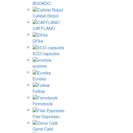
BOOKOO
Cafelat Robot
CAFFLANO
DF64
ECO capsules
ecotree
Eureka
Fellow
Femobook
Flair Espresso
Gene Café