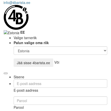
info@4barista.ee
EE
Valige tarneriik
Palun valige oma riik
Või
Jää sisse
4barista.ee
Sisene
E-posti aadress
Parool