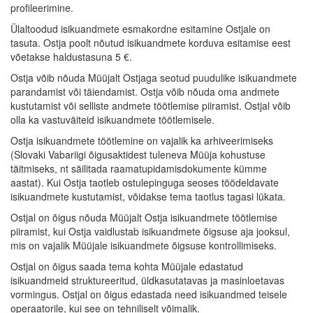
profileerimine.
Ülaltoodud isikuandmete esmakordne esitamine Ostjale on
tasuta. Ostja poolt nõutud isikuandmete korduva esitamise eest
võetakse haldustasuna 5 €.
Ostja võib nõuda Müüjalt Ostjaga seotud puudulike isikuandmete
parandamist või täiendamist. Ostja võib nõuda oma andmete
kustutamist või selliste andmete töötlemise piiramist. Ostjal võib
olla ka vastuväiteid isikuandmete töötlemisele.
Ostja isikuandmete töötlemine on vajalik ka arhiveerimiseks
(Slovaki Vabariigi õigusaktidest tuleneva Müüja kohustuse
täitmiseks, nt säilitada raamatupidamisdokumente kümme
aastat). Kui Ostja taotleb ostulepinguga seoses töödeldavate
isikuandmete kustutamist, võidakse tema taotlus tagasi lükata.
Ostjal on õigus nõuda Müüjalt Ostja isikuandmete töötlemise
piiramist, kui Ostja vaidlustab isikuandmete õigsuse aja jooksul,
mis on vajalik Müüjale isikuandmete õigsuse kontrollimiseks.
Ostjal on õigus saada tema kohta Müüjale edastatud
isikuandmeid struktureeritud, üldkasutatavas ja masinloetavas
vormingus. Ostjal on õigus edastada need isikuandmed teisele
operaatorile, kui see on tehniliselt võimalik.