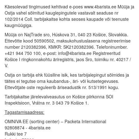
Käesolevad tingimused kehtivad e-poes www.4barista.ee Müüja ja
Ostja vahel sõlmitud kauglepingutele vastavalt seaduse nr
102/2014 Coll. tarbijakaitse kohta seoses kaupade või teenuste
kaugmüügiga.
Müüja on NajTrade sro, Húskova 31, 040 23 Košice, Slovakkia.
Ettevõtte kood 50590502, maksukohustuslasena registreerimise
number 2120382396, KMKR: SK2120382396. Telefoninumber.
+421 944 750 100, e-post: info@4barista.ee Registreeritud
Košice I ringkonnakohtu äriregistris, jaos Sro, toimiku nr. 40217 /
V.
Ostja on tarbija ehk füüsiline isik, kes tarbijalepingut sõlmides ja
täites ei tegutse oma kaubandus-, äri- või kutsetegevuses.
Ettevõtjate oste reguleerib äriseadustik nr. 513/1991 kogu.
Tarbijakaitse järelevalveasutus on Košice piirkonna SOI
Inspektsioon, Vrátna nr. 3 043 79 Košice 1.
Tagastamisaadress:
OMNIVA EE (sorting center) – Packeta International
92808874 - 4barista.ee
Rukki tee 7