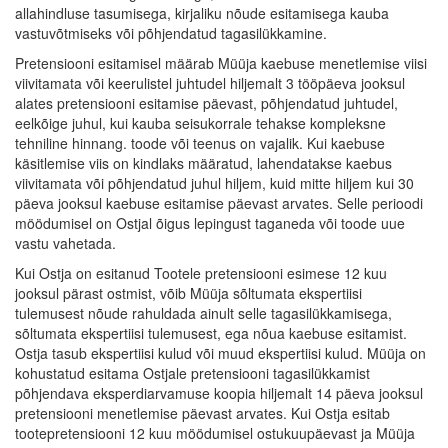
allahindluse tasumisega, kirjaliku nõude esitamisega kauba
vastuvõtmiseks või põhjendatud tagasilükkamine.
Pretensiooni esitamisel määrab Müüja kaebuse menetlemise viisi
viivitamata või keerulistel juhtudel hiljemalt 3 tööpäeva jooksul
alates pretensiooni esitamise päevast, põhjendatud juhtudel,
eelkõige juhul, kui kauba seisukorrale tehakse kompleksne
tehniline hinnang. toode või teenus on vajalik. Kui kaebuse
käsitlemise viis on kindlaks määratud, lahendatakse kaebus
viivitamata või põhjendatud juhul hiljem, kuid mitte hiljem kui 30
päeva jooksul kaebuse esitamise päevast arvates. Selle perioodi
möödumisel on Ostjal õigus lepingust taganeda või toode uue
vastu vahetada.
Kui Ostja on esitanud Tootele pretensiooni esimese 12 kuu
jooksul pärast ostmist, võib Müüja sõltumata ekspertiisi
tulemusest nõude rahuldada ainult selle tagasilükkamisega,
sõltumata ekspertiisi tulemusest, ega nõua kaebuse esitamist.
Ostja tasub ekspertiisi kulud või muud ekspertiisi kulud. Müüja on
kohustatud esitama Ostjale pretensiooni tagasilükkamist
põhjendava eksperdiarvamuse koopia hiljemalt 14 päeva jooksul
pretensiooni menetlemise päevast arvates. Kui Ostja esitab
tootepretensiooni 12 kuu möödumisel ostukuupäevast ja Müüja