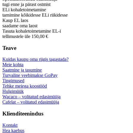
tugi enne ja pärast ostmist
ELi kohaletoimetamine
tarnimine kõikidesse ELi riikidesse
Kaup EL laos
saadame oma laost
Tasuta kohaletoimetamine EL-i
tellimustele üle 150,00 €
Teave
Kuidas kaupu oma riigis tagastada?
Meie kohta
Saatmine ja tasumine
Turvaline veebimakse GoPay
Tingimused
Tehke meiega koostööd
Hulgimüük
Wacaco – volitatud edasimüüja
Cafelat – volitatud edasimüüja
Klienditeenindus
Kontakt
Hea kaebus