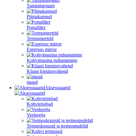
Tampimisjaam
Piimakannud
Portafilter
Termomeetrid
Espresso mirror
Kohvimasina puhastamine
Klaasi loputusvahend
muud
Aksessuaarid
Kohviröstijad
Veekeetja
Termoskruusid ja termospudelid