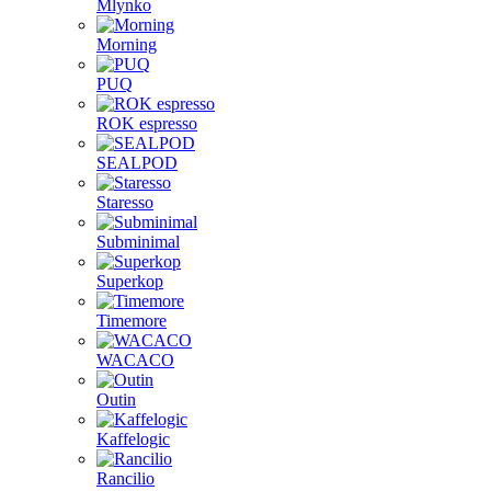
Mlynko
Morning
PUQ
ROK espresso
SEALPOD
Staresso
Subminimal
Superkop
Timemore
WACACO
Outin
Kaffelogic
Rancilio