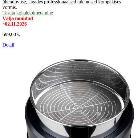
ühenduvuse, tagades professionaalsed tulemused kompaktses
vormis.
Tasuta kohaletoimetamine
Välja müüdud
~02.11.2026
699,00 €
Detail