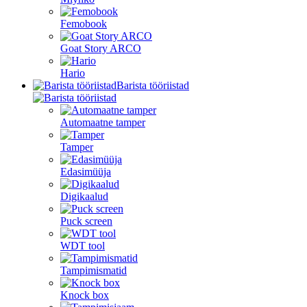
Femobook
Goat Story ARCO
Hario
Barista tööriistad
Automaatne tamper
Tamper
Edasimüüja
Digikaalud
Puck screen
WDT tool
Tampimismatid
Knock box