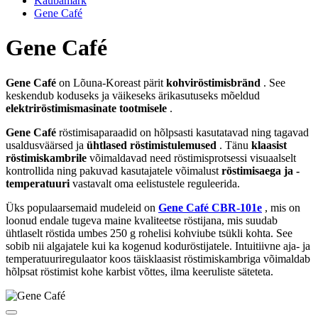
Kaubamärk
Gene Café
Gene Café
Gene Café
on Lõuna-Koreast pärit
kohviröstimisbränd
. See
keskendub koduseks ja väikeseks ärikasutuseks mõeldud
elektriröstimismasinate tootmisele
.
Gene Café
röstimisaparaadid on hõlpsasti kasutatavad ning tagavad
usaldusväärsed ja
ühtlased röstimistulemused
. Tänu
klaasist
röstimiskambrile
võimaldavad need röstimisprotsessi visuaalselt
kontrollida ning pakuvad kasutajatele võimalust
röstimisaega ja -
temperatuuri
vastavalt oma eelistustele reguleerida.
Üks populaarsemaid mudeleid on
Gene Café CBR-101e
, mis on
loonud endale tugeva maine kvaliteetse röstijana, mis suudab
ühtlaselt röstida umbes 250 g rohelisi kohviube tsükli kohta. See
sobib nii algajatele kui ka kogenud koduröstijatele. Intuitiivne aja- ja
temperatuuriregulaator koos täisklaasist röstimiskambriga võimaldab
hõlpsat röstimist kohe karbist võttes, ilma keeruliste säteteta.