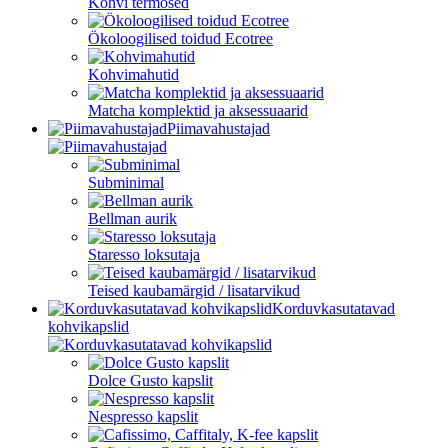
Kohvi termosed
Ökoloogilised toidud Ecotree
Kohvimahutid
Matcha komplektid ja aksessuaarid
Piimavahustajad
Subminimal
Bellman aurik
Staresso loksutaja
Teised kaubamärgid / lisatarvikud
Korduvkasutatavad
kohvikapslid
Dolce Gusto kapslit
Nespresso kapslit