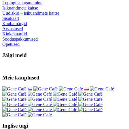
Lepingust taganemine
Isikuandmete kaitse
Uudiskiri – isikuandmete kaitse
Sisukaart
Kaubamärgid
Arvustused
Kinkekaardid
Sooduspakkumised
Õpetused
Jälgi meid
Meie kauplused
Inglise tugi