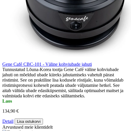
Gene Café CBC-101 - Väline kohviubade jahuti
Tunnustatud Lõuna-Korea tootja Gene Café väline kohviubade
jahuti on mõeldud ubade kiireks jahutamiseks vahetult pärast
röstimist. See on praktiline lisa kodusele röstijale, kuna võimaldab
röstimisprotsessi koheselt peatada ubade väljutamise hetkel. See
aitab vältida ubade edasiküpsemist, säilitada optimaalset maitset ja
valmistada kohvi ette edasiseks säilitamiseks.
Laos
134,90 €
Detail
Lisa ostukorvi
Arvustused meie klientidelt