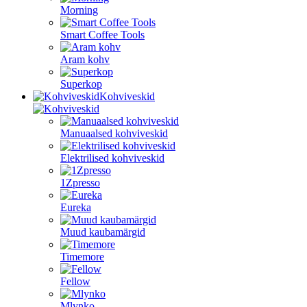
Morning
Smart Coffee Tools
Aram kohv
Superkop
Kohviveskid
Manuaalsed kohviveskid
Elektrilised kohviveskid
1Zpresso
Eureka
Muud kaubamärgid
Timemore
Fellow
Mlynko