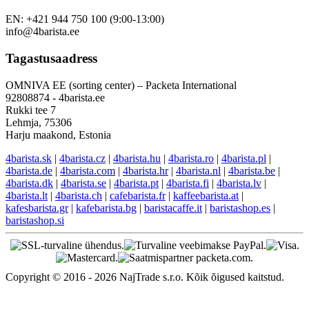
EN: +421 944 750 100 (9:00-13:00)
info@4barista.ee
Tagastusaadress
OMNIVA EE (sorting center) – Packeta International
92808874 - 4barista.ee
Rukki tee 7
Lehmja, 75306
Harju maakond, Estonia
4barista.sk
|
4barista.cz
|
4barista.hu
|
4barista.ro
|
4barista.pl
|
4barista.de
|
4barista.com
|
4barista.hr
|
4barista.nl
|
4barista.be
|
4barista.dk
|
4barista.se
|
4barista.pt
|
4barista.fi
|
4barista.lv
|
4barista.lt
|
4barista.ch
|
cafebarista.fr
|
kaffeebarista.at
|
kafesbarista.gr
|
kafebarista.bg
|
baristacaffe.it
|
baristashop.es
|
baristashop.si
Copyright © 2016 - 2026 NajTrade s.r.o. Kõik õigused kaitstud.