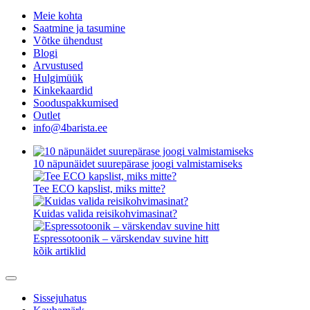
Meie kohta
Saatmine ja tasumine
Võtke ühendust
Blogi
Arvustused
Hulgimüük
Kinkekaardid
Sooduspakkumised
Outlet
info@4barista.ee
10 näpunäidet suurepärase joogi valmistamiseks
Tee ECO kapslist, miks mitte?
Kuidas valida reisikohvimasinat?
Espressotoonik – värskendav suvine hitt
kõik artiklid
Sissejuhatus