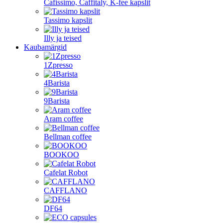
Cafissimo, Caffitaly, K-fee kapslit
Tassimo kapslit
Illy ja teised
Kaubamärgid
1Zpresso
4Barista
9Barista
Aram coffee
Bellman coffee
BOOKOO
Cafelat Robot
CAFFLANO
DF64