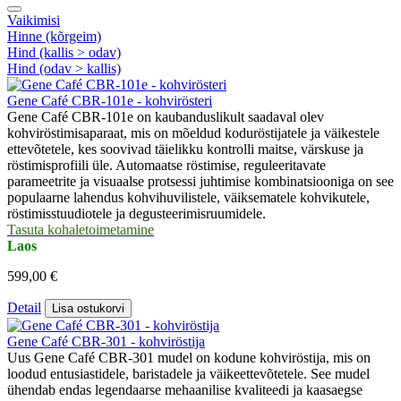
Vaikimisi
Hinne (kõrgeim)
Hind (kallis > odav)
Hind (odav > kallis)
Gene Café CBR-101e - kohvirösteri
Gene Café CBR-101e on kaubanduslikult saadaval olev
kohviröstimisaparaat, mis on mõeldud koduröstijatele ja väikestele
ettevõtetele, kes soovivad täielikku kontrolli maitse, värskuse ja
röstimisprofiili üle. Automaatse röstimise, reguleeritavate
parameetrite ja visuaalse protsessi juhtimise kombinatsiooniga on see
populaarne lahendus kohvihuvilistele, väiksematele kohvikutele,
röstimisstuudiotele ja degusteerimisruumidele.
Tasuta kohaletoimetamine
Laos
599,00 €
Detail
Lisa ostukorvi
Gene Café CBR-301 - kohviröstija
Uus Gene Café CBR-301 mudel on kodune kohviröstija, mis on
loodud entusiastidele, baristadele ja väikeettevõtetele. See mudel
ühendab endas legendaarse mehaanilise kvaliteedi ja kaasaegse