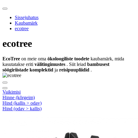
Sissejuhatus
Kaubamärk
ecotree
ecotree
EcoTree
on meie oma
ökoloogiliste toodete
kaubamärk, mida
kasutatakse eriti
välitingimustes
. Siit leiad
bambusest
söögiriistade komplektid
ja
reisipuupliidid
.
Vaikimisi
Hinne (kõrgeim)
Hind (kallis > odav)
Hind (odav > kallis)