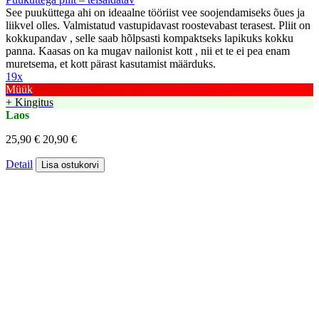
See puuküttega ahi on ideaalne tööriist vee soojendamiseks õues ja
liikvel olles. Valmistatud vastupidavast roostevabast terasest. Pliit on
kokkupandav , selle saab hõlpsasti kompaktseks lapikuks kokku
panna. Kaasas on ka mugav nailonist kott , nii et te ei pea enam
muretsema, et kott pärast kasutamist määrduks.
19x
Müük
+ Kingitus
Laos
25,90 €
20,90 €
Detail
Lisa ostukorvi