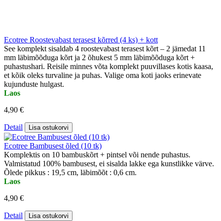
Ecotree Roostevabast terasest kõrred (4 ks) + kott
See komplekt sisaldab 4 roostevabast terasest kõrt – 2 jämedat 11
mm läbimõõduga kõrt ja 2 õhukest 5 mm läbimõõduga kõrt +
puhastushari. Reisile minnes võta komplekt puuvillases kotis kaasa,
et kõik oleks turvaline ja puhas. Valige oma koti jaoks erinevate
kujunduste hulgast.
Laos
4,90 €
Detail
Lisa ostukorvi
Ecotree Bambusest õled (10 tk)
Komplektis on 10 bambuskõrt + pintsel või nende puhastus.
Valmistatud 100% bambusest, ei sisalda lakke ega kunstlikke värve.
Õlede pikkus : 19,5 cm, läbimõõt : 0,6 cm.
Laos
4,90 €
Detail
Lisa ostukorvi