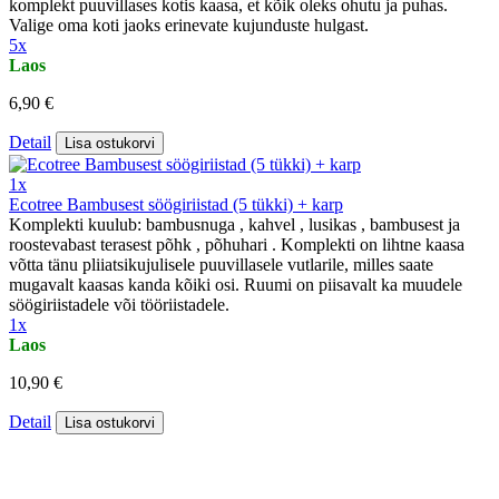
komplekt puuvillases kotis kaasa, et kõik oleks ohutu ja puhas.
Valige oma koti jaoks erinevate kujunduste hulgast.
5x
Laos
6,90 €
Detail
Lisa ostukorvi
1x
Ecotree Bambusest söögiriistad (5 tükki) + karp
Komplekti kuulub: bambusnuga , kahvel , lusikas , bambusest ja
roostevabast terasest põhk , põhuhari . Komplekti on lihtne kaasa
võtta tänu pliiatsikujulisele puuvillasele vutlarile, milles saate
mugavalt kaasas kanda kõiki osi. Ruumi on piisavalt ka muudele
söögiriistadele või tööriistadele.
1x
Laos
10,90 €
Detail
Lisa ostukorvi