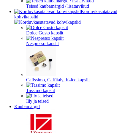
Teised kaubamärgid / lisatarvikud
Korduvkasutatavad
kohvikapslid
Dolce Gusto kapslit
Nespresso kapslit
Cafissimo, Caffitaly, K-fee kapslit
Tassimo kapslit
Illy ja teised
Kaubamärgid