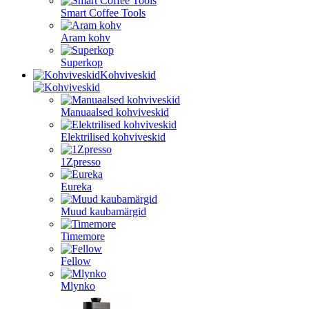
Smart Coffee Tools
Aram kohv
Superkop
Kohviveskid
Manuaalsed kohviveskid
Elektrilised kohviveskid
1Zpresso
Eureka
Muud kaubamärgid
Timemore
Fellow
Mlynko