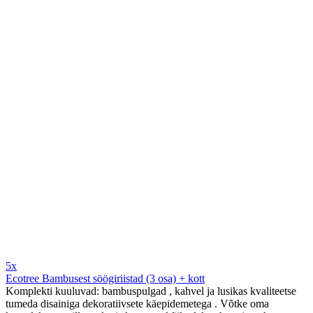
5x
Ecotree Bambusest söögiriistad (3 osa) + kott
Komplekti kuuluvad: bambuspulgad , kahvel ja lusikas kvaliteetse
tumeda disainiga dekoratiivsete käepidemetega . Võtke oma