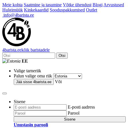
Meie kohta
Saatmine ja tasumine
Võtke ühendust
Blogi
Arvustused
Hulgimüük
Kinkekaardid
Sooduspakkumised
Outlet
info@4barista.ee
4
barista
.ee
kõik baristadele
Otsi
EE
Valige tarneriik
Palun valige oma riik
Või
Jää sisse
4barista.ee
Sisene
E-posti aadress
Parool
Sisene
Unustasin parooli