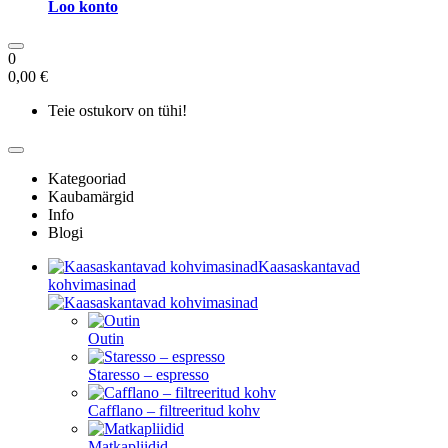
Loo konto
0
0,00 €
Teie ostukorv on tühi!
Kategooriad
Kaubamärgid
Info
Blogi
Kaasaskantavad
kohvimasinad
Outin
Staresso – espresso
Cafflano – filtreeritud kohv
Matkapliidid