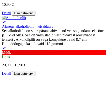
10,90 €
Detail
Lisa ostukorvi
5x
Alusega alkoholipliit – teisaldatav
See alkoholiahi on suurepärane abivahend vee soojendamiseks õues
ja liikvel olles. See on valmistatud vastupidavast roostevabast
terasest . Alkoholipliit on väga kompaktne , vaid 9,7 cm
läbimõõduga ja kaalub vaid 118 grammi .
5x
Müük
Laos
20,90 €
15,90 €
Detail
Lisa ostukorvi