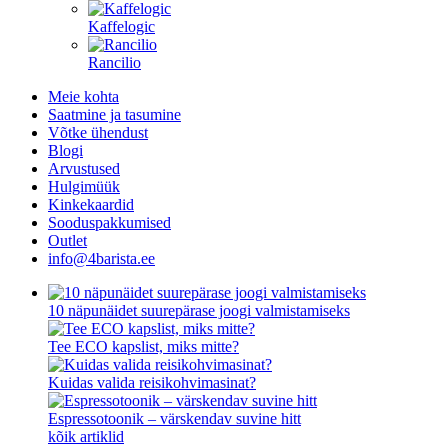
Kaffelogic
Rancilio
Meie kohta
Saatmine ja tasumine
Võtke ühendust
Blogi
Arvustused
Hulgimüük
Kinkekaardid
Sooduspakkumised
Outlet
info@4barista.ee
10 näpunäidet suurepärase joogi valmistamiseks
Tee ECO kapslist, miks mitte?
Kuidas valida reisikohvimasinat?
Espressotoonik – värskendav suvine hitt
kõik artiklid