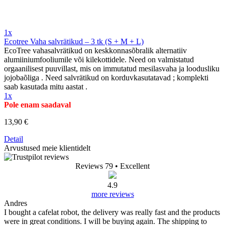
1x
Ecotree Vaha salvrätikud – 3 tk (S + M + L)
EcoTree vahasalvrätikud on keskkonnasõbralik alternatiiv
alumiiniumfooliumile või kilekottidele. Need on valmistatud
orgaanilisest puuvillast, mis on immutatud mesilasvaha ja loodusliku
jojobaõliga . Need salvrätikud on korduvkasutatavad ; komplekti
saab kasutada mitu aastat .
1x
Pole enam saadaval
13,90 €
Detail
Arvustused meie klientidelt
Reviews 79
• Excellent
4.9
more reviews
Andres
I bought a cafelat robot, the delivery was really fast and the products
were in great conditions. I will be buying again. The shipping to