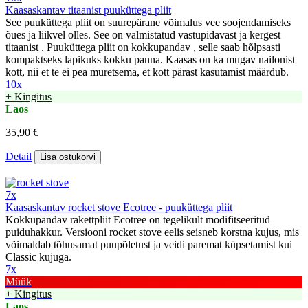
Kaasaskantav titaanist puuküttega pliit
See puuküttega pliit on suurepärane võimalus vee soojendamiseks
õues ja liikvel olles. See on valmistatud vastupidavast ja kergest
titaanist . Puuküttega pliit on kokkupandav , selle saab hõlpsasti
kompaktseks lapikuks kokku panna. Kaasas on ka mugav nailonist
kott, nii et te ei pea muretsema, et kott pärast kasutamist määrdub.
10x
+ Kingitus
Laos
35,90 €
Detail
Lisa ostukorvi
7x
Kaasaskantav rocket stove Ecotree - puuküttega pliit
Kokkupandav rakettpliit Ecotree on tegelikult modifitseeritud
puiduhakkur. Versiooni rocket stove eelis seisneb korstna kujus, mis
võimaldab tõhusamat puupõletust ja veidi paremat küpsetamist kui
Classic kujuga.
7x
Müük
+ Kingitus
Laos