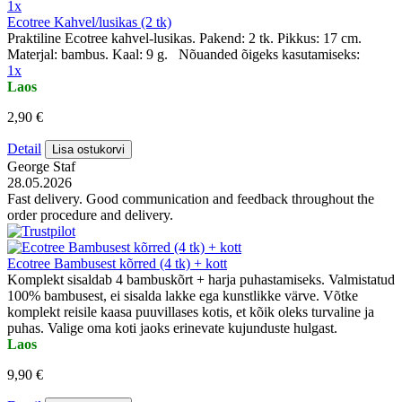
1x
Ecotree Kahvel/lusikas (2 tk)
Praktiline Ecotree kahvel-lusikas. Pakend: 2 tk. Pikkus: 17 cm.
Materjal: bambus. Kaal: 9 g. Nõuanded õigeks kasutamiseks:
1x
Laos
2,90 €
Detail
Lisa ostukorvi
George Staf
28.05.2026
Fast delivery. Good communication and feedback throughout the
order procedure and delivery.
Ecotree Bambusest kõrred (4 tk) + kott
Komplekt sisaldab 4 bambuskõrt + harja puhastamiseks. Valmistatud
100% bambusest, ei sisalda lakke ega kunstlikke värve. Võtke
komplekt reisile kaasa puuvillases kotis, et kõik oleks turvaline ja
puhas. Valige oma koti jaoks erinevate kujunduste hulgast.
Laos
9,90 €