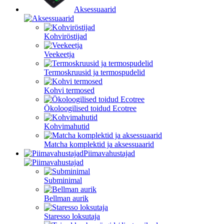
Aksessuaarid
Kohviröstijad
Veekeetja
Termoskruusid ja termospudelid
Kohvi termosed
Ökoloogilised toidud Ecotree
Kohvimahutid
Matcha komplektid ja aksessuaarid
Piimavahustajad
Subminimal
Bellman aurik
Staresso loksutaja