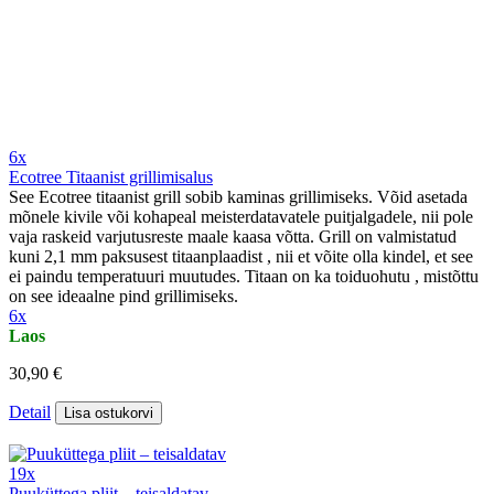
6x
Ecotree Titaanist grillimisalus
See Ecotree titaanist grill sobib kaminas grillimiseks. Võid asetada
mõnele kivile või kohapeal meisterdatavatele puitjalgadele, nii pole
vaja raskeid varjutusreste maale kaasa võtta. Grill on valmistatud
kuni 2,1 mm paksusest titaanplaadist , nii et võite olla kindel, et see
ei paindu temperatuuri muutudes. Titaan on ka toiduohutu , mistõttu
on see ideaalne pind grillimiseks.
6x
Laos
30,90 €
Detail
Lisa ostukorvi
19x
Puuküttega pliit – teisaldatav