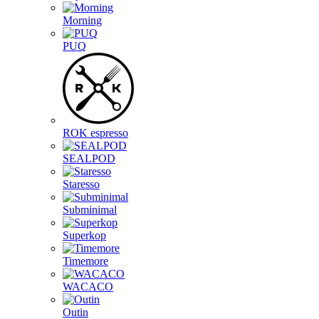
Morning
PUQ
ROK espresso
SEALPOD
Staresso
Subminimal
Superkop
Timemore
WACACO
Outin