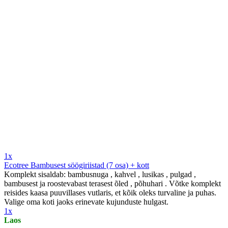
1x
Ecotree Bambusest söögiriistad (7 osa) + kott
Komplekt sisaldab: bambusnuga , kahvel , lusikas , pulgad ,
bambusest ja roostevabast terasest õled , põhuhari . Võtke komplekt
reisides kaasa puuvillases vutlaris, et kõik oleks turvaline ja puhas.
Valige oma koti jaoks erinevate kujunduste hulgast.
1x
Laos