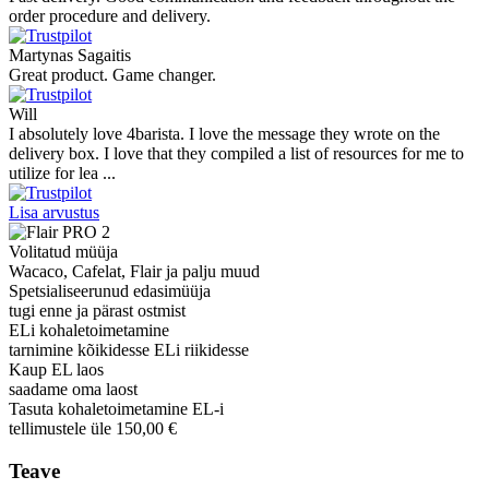
order procedure and delivery.
Martynas Sagaitis
Great product. Game changer.
Will
I absolutely love 4barista. I love the message they wrote on the
delivery box. I love that they compiled a list of resources for me to
utilize for lea ...
Lisa arvustus
Volitatud müüja
Wacaco, Cafelat, Flair ja palju muud
Spetsialiseerunud edasimüüja
tugi enne ja pärast ostmist
ELi kohaletoimetamine
tarnimine kõikidesse ELi riikidesse
Kaup EL laos
saadame oma laost
Tasuta kohaletoimetamine EL-i
tellimustele üle 150,00 €
Teave