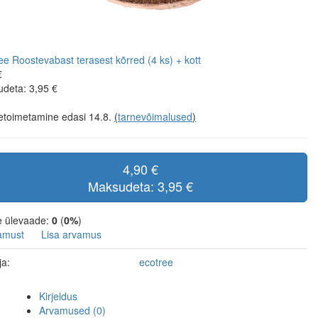
€
deta: 3,95 €
etoimetamine edasi 14.8.
(
tarnevõimalused
)
4,90 €
Maksudeta: 3,95 €
e ülevaade:
0
(
0%
)
amust
Lisa arvamus
ja:
ecotree
Kirjeldus
Arvamused (0)