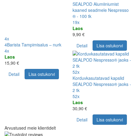
SEALPOD Alumiiniumist
kaaned seadmele Nespresso
® - 100 tk
19x
Laos
9,90 €
4x
4Barista Tampimisalus – nurk
Detail
Lisa ostukorvi
4x
Laos
15,90 €
52x
Detail
Lisa ostukorvi
Korduvkasutatavad kapslid
SEALPOD Nespresso® jaoks -
2 tk
52x
Laos
30,90 €
Detail
Lisa ostukorvi
Arvustused meie klientidelt