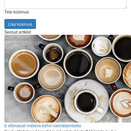
Teie küsimus
Lisa küsimus
Seotud artiklid
6 võimalust maitsva kohvi valmistamiseks