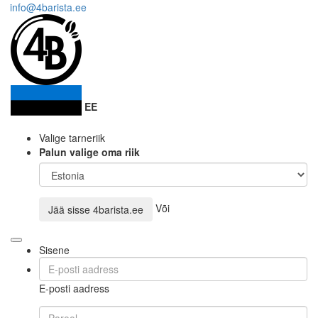
info@4barista.ee
EE
Valige tarneriik
Palun valige oma riik
Või
Jää sisse
4barista.ee
Sisene
E-posti aadress