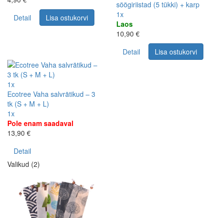
söögiriistad (5 tükki) + karp
1x
Detail
Lisa ostukorvi
Laos
10,90 €
Detail
Lisa ostukorvi
1x
Ecotree Vaha salvrätikud – 3
tk (S + M + L)
1x
Pole enam saadaval
13,90 €
Detail
Valikud (2)