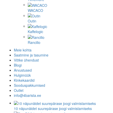
WACACO
Outin
Kaffelogic
Rancilio
Meie kohta
Saatmine ja tasumine
Võtke ühendust
Blogi
Arvustused
Hulgimüük
Kinkekaardid
Sooduspakkumised
Outlet
info@4barista.ee
10 näpunäidet suurepärase joogi valmistamiseks