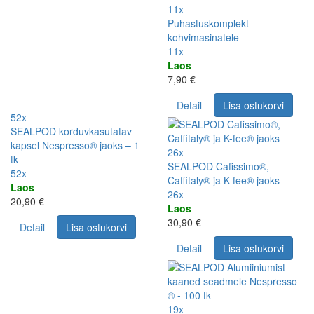
11x
Puhastuskomplekt
kohvimasinatele
11x
Laos
7,90 €
Detail
Lisa ostukorvi
52x
SEALPOD korduvkasutatav
kapsel Nespresso® jaoks – 1
26x
tk
SEALPOD Cafissimo®,
52x
Caffitaly® ja K-fee® jaoks
Laos
26x
20,90 €
Laos
30,90 €
Detail
Lisa ostukorvi
Detail
Lisa ostukorvi
19x