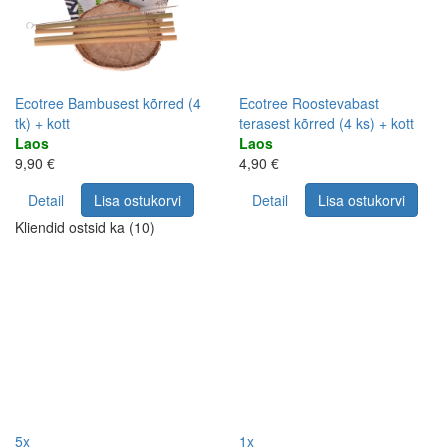
Ecotree Bambusest kõrred (4
Ecotree Roostevabast
tk) + kott
terasest kõrred (4 ks) + kott
Laos
Laos
9,90 €
4,90 €
Detail
Lisa ostukorvi
Detail
Lisa ostukorvi
Kliendid ostsid ka (10)
5x
1x