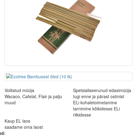
Volitatud müüja
Spetsialiseerunud edasimüüja
Wacaco, Cafelat, Flair ja palju
tugi enne ja pärast ostmist
muud
ELi kohaletoimetamine
tarnimine kõikidesse ELi
riikidesse
Kaup EL laos
saadame oma laost
ud: