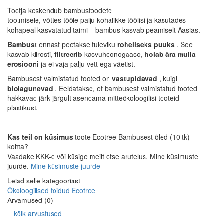
Tootja keskendub bambustoodete
tootmisele, võttes tööle palju kohalikke töölisi ja kasutades
kohapeal kasvatatud taimi – bambus kasvab peamiselt Aasias.
Bambust
ennast peetakse tuleviku
roheliseks puuks
. See
kasvab kiiresti,
filtreerib
kasvuhoonegaase,
hoiab ära mulla
erosiooni
ja ei vaja palju vett ega väetist.
Bambusest valmistatud tooted on
vastupidavad
, kuigi
biolagunevad
. Eeldatakse, et bambusest valmistatud tooted
hakkavad järk-järgult asendama mitteökoloogilisi tooteid –
plastikust.
Kas teil on küsimus
toote Ecotree Bambusest õled (10 tk)
kohta?
Vaadake KKK-d või küsige meilt otse arutelus. Mine küsimuste
juurde.
Mine küsimuste juurde
Leiad selle kategooriast
Ökoloogilised toidud Ecotree
Arvamused (0)
kõik arvustused