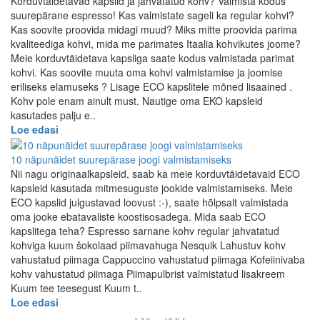
Korduvtäidetavad kapslid ja jahvatatud kohv? Valmista kodus
suurepärane espresso! Kas valmistate sageli ka regular kohvi?
Kas soovite proovida midagi muud? Miks mitte proovida parima
kvaliteediga kohvi, mida me parimates Itaalia kohvikutes joome?
Meie korduvtäidetava kapsliga saate kodus valmistada parimat
kohvi. Kas soovite muuta oma kohvi valmistamise ja joomise
eriliseks elamuseks ? Lisage ECO kapslitele mõned lisaained .
Kohv pole enam ainult must. Nautige oma EKO kapsleid
kasutades palju e..
Loe edasi
10 näpunäidet suurepärase joogi valmistamiseks
Nii nagu originaalkapsleid, saab ka meie korduvtäidetavaid ECO
kapsleid kasutada mitmesuguste jookide valmistamiseks. Meie
ECO kapslid julgustavad loovust :-), saate hõlpsalt valmistada
oma jooke ebatavaliste koostisosadega. Mida saab ECO
kapslitega teha? Espresso sarnane kohv regular jahvatatud
kohviga kuum šokolaad piimavahuga Nesquik Lahustuv kohv
vahustatud piimaga Cappuccino vahustatud piimaga Kofeiinivaba
kohv vahustatud piimaga Piimapulbrist valmistatud lisakreem
Kuum tee teesegust Kuum t..
Loe edasi