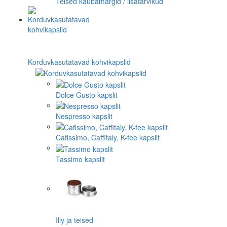
Teised kaubamärgid / lisatarvikud
Korduvkasutatavad kohvikapslid
Dolce Gusto kapslit
Nespresso kapslit
Cafissimo, Caffitaly, K-fee kapslit
Tassimo kapslit
Illy ja teised