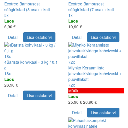
Ecotree Bambusest
Ecotree Bambusest
söögiriistad (3 osa) + kott
söögiriistad (7 osa) + kott
5x
1x
Laos
Laos
6,90 €
10,90 €
Detail
Lisa ostukorvi
Detail
Lisa ostukorvi
18x
4Barista kohvikaal - 3 kg / 0,1
72x
g
Mlynko Keraamiliste
18x
jahvatuskividega kohviveski +
Laos
puuvillakott
26,90 €
72x
Müük
Detail
Lisa ostukorvi
Laos
25,90 €
20,90 €
Detail
Lisa ostukorvi