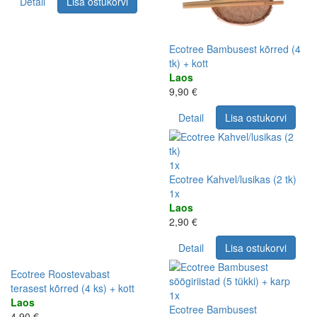
Detail
Lisa ostukorvi
Ecotree Bambusest kõrred (4
tk) + kott
Laos
9,90 €
Detail
Lisa ostukorvi
1x
Ecotree Kahvel/lusikas (2 tk)
1x
Laos
2,90 €
Detail
Lisa ostukorvi
Ecotree Roostevabast
terasest kõrred (4 ks) + kott
1x
Laos
Ecotree Bambusest
4,90 €