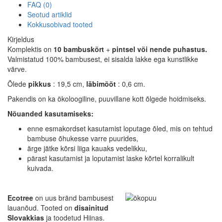
FAQ (0)
Seotud artiklid
Kokkusobivad tooted
Kirjeldus
Komplektis on
10 bambuskõrt
+
pintsel
või nende puhastus.
Valmistatud 100% bambusest, ei sisalda lakke ega kunstlikke
värve.
Õlede
pikkus
: 19,5 cm,
läbimõõt
: 0,6 cm.
Pakendis on ka ökoloogiline, puuvillane kott õlgede hoidmiseks.
Nõuanded kasutamiseks:
enne esmakordset kasutamist loputage õled, mis on tehtud
bambuse õhukesse varre puurides,
ärge jätke kõrsi liiga kauaks vedelikku,
pärast kasutamist ja loputamist laske kõrtel korralikult
kuivada.
Ecotree
on uus bränd bambusest
lauanõud. Tooted on
disainitud
Slovakkias
ja toodetud Hiinas.