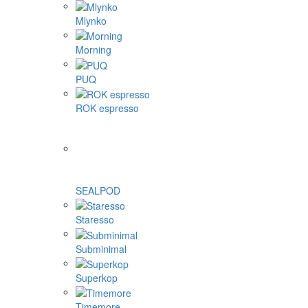
Mlynko
Morning
PUQ
ROK espresso
SEALPOD
Staresso
Subminimal
Superkop
Timemore