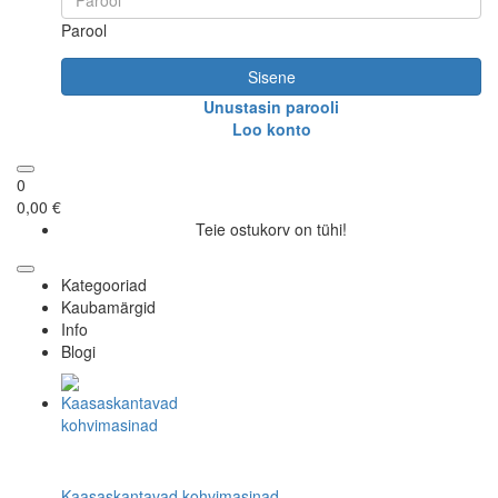
Parool
Sisene
Unustasin parooli
Loo konto
0
0,00 €
Teie ostukorv on tühi!
Kategooriad
Kaubamärgid
Info
Blogi
Kaasaskantavad kohvimasinad