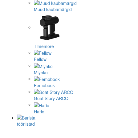
Muud kaubamärgid
Timemore
Fellow
Mlynko
Femobook
Goat Story ARCO
Hario