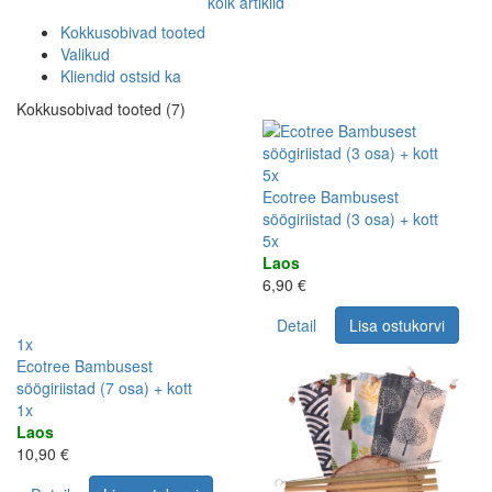
kõik artiklid
Kokkusobivad tooted
Valikud
Kliendid ostsid ka
Kokkusobivad tooted (7)
5x
Ecotree Bambusest
söögiriistad (3 osa) + kott
5x
Laos
6,90 €
Detail
Lisa ostukorvi
1x
Ecotree Bambusest
söögiriistad (7 osa) + kott
1x
Laos
10,90 €