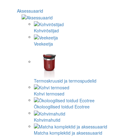
Aksessuaarid
Kohviröstijad
Veekeetja
Termoskruusid ja termospudelid
Kohvi termosed
Ökoloogilised toidud Ecotree
Kohvimahutid
Matcha komplektid ja aksessuaarid