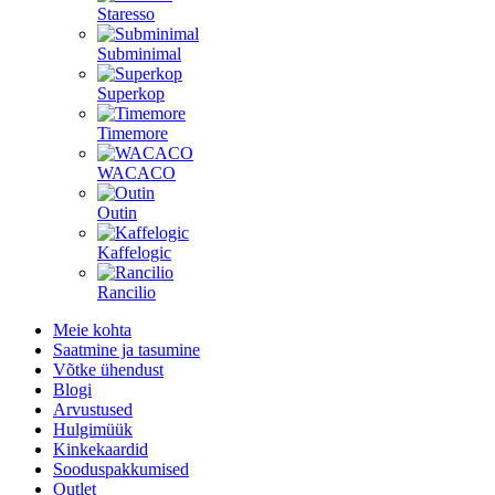
Staresso
Subminimal
Superkop
Timemore
WACACO
Outin
Kaffelogic
Rancilio
Meie kohta
Saatmine ja tasumine
Võtke ühendust
Blogi
Arvustused
Hulgimüük
Kinkekaardid
Sooduspakkumised
Outlet