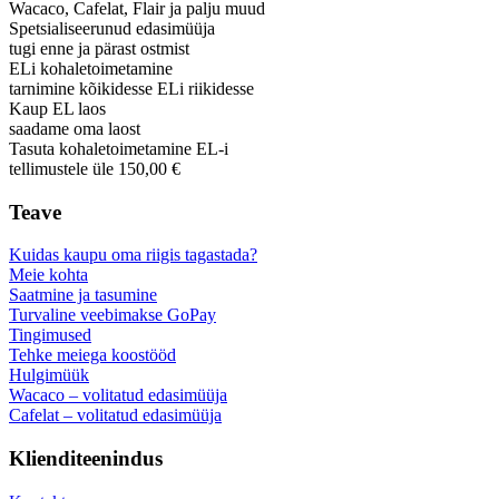
Wacaco, Cafelat, Flair ja palju muud
Spetsialiseerunud edasimüüja
tugi enne ja pärast ostmist
ELi kohaletoimetamine
tarnimine kõikidesse ELi riikidesse
Kaup EL laos
saadame oma laost
Tasuta kohaletoimetamine EL-i
tellimustele üle 150,00 €
Teave
Kuidas kaupu oma riigis tagastada?
Meie kohta
Saatmine ja tasumine
Turvaline veebimakse GoPay
Tingimused
Tehke meiega koostööd
Hulgimüük
Wacaco – volitatud edasimüüja
Cafelat – volitatud edasimüüja
Klienditeenindus