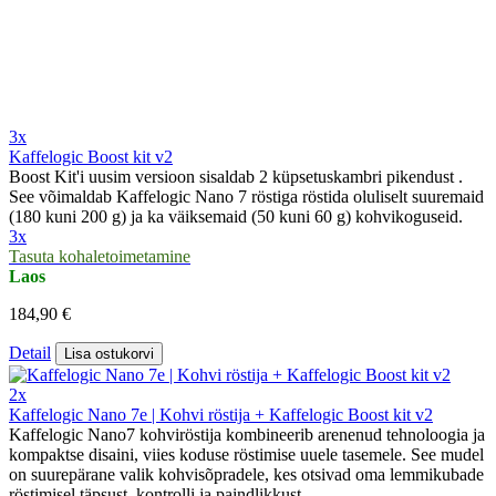
3x
Kaffelogic Boost kit v2
Boost Kit'i uusim versioon sisaldab 2 küpsetuskambri pikendust .
See võimaldab Kaffelogic Nano 7 röstiga röstida oluliselt suuremaid
(180 kuni 200 g) ja ka väiksemaid (50 kuni 60 g) kohvikoguseid.
3x
Tasuta kohaletoimetamine
Laos
184,90 €
Detail
Lisa ostukorvi
2x
Kaffelogic Nano 7e | Kohvi röstija + Kaffelogic Boost kit v2
Kaffelogic Nano7 kohviröstija kombineerib arenenud tehnoloogia ja
kompaktse disaini, viies koduse röstimise uuele tasemele. See mudel
on suurepärane valik kohvisõpradele, kes otsivad oma lemmikubade
röstimisel täpsust, kontrolli ja paindlikkust.