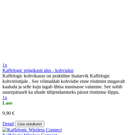
1x
Kaffelogic prügikasti alus - kohvialus
Kaffelogic kohvikauss on praktiline lisatarvik Kaffelogic
kohviröstijale . See võimaldab kohviube enne röstimist mugavalt
kaaluda ja selle kuju tagab lihtsa masinasse valamise. See sobib
suurepäraselt ka ubade tühjendamiseks pärast röstimise lõppu.
1x
Laos
9,90 €
Detail
Lisa ostukorvi