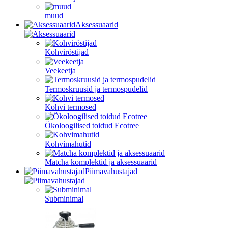
muud
Aksessuaarid
Kohviröstijad
Veekeetja
Termoskruusid ja termospudelid
Kohvi termosed
Ökoloogilised toidud Ecotree
Kohvimahutid
Matcha komplektid ja aksessuaarid
Piimavahustajad
Subminimal