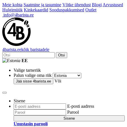
Meie kohta
Saatmine ja tasumine
Võtke ühendust
Blogi
Arvustused
Hulgimüük
Kinkekaardid
Sooduspakkumised
Outlet
info@4barista.ee
4
barista
.ee
kõik baristadele
Otsi
EE
Valige tarneriik
Palun valige oma riik
Või
Jää sisse
4barista.ee
Sisene
E-posti aadress
Parool
Sisene
Unustasin parooli