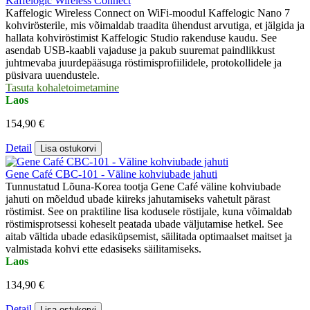
Kaffelogic Wireless Connect
Kaffelogic Wireless Connect on WiFi-moodul Kaffelogic Nano 7
kohvirösterile, mis võimaldab traadita ühendust arvutiga, et jälgida ja
hallata kohviröstimist Kaffelogic Studio rakenduse kaudu. See
asendab USB-kaabli vajaduse ja pakub suuremat paindlikkust
juhtmevaba juurdepääsuga röstimisprofiilidele, protokollidele ja
püsivara uuendustele.
Tasuta kohaletoimetamine
Laos
154,90 €
Detail
Lisa ostukorvi
Gene Café CBC-101 - Väline kohviubade jahuti
Tunnustatud Lõuna-Korea tootja Gene Café väline kohviubade
jahuti on mõeldud ubade kiireks jahutamiseks vahetult pärast
röstimist. See on praktiline lisa kodusele röstijale, kuna võimaldab
röstimisprotsessi koheselt peatada ubade väljutamise hetkel. See
aitab vältida ubade edasiküpsemist, säilitada optimaalset maitset ja
valmistada kohvi ette edasiseks säilitamiseks.
Laos
134,90 €
Detail
Lisa ostukorvi