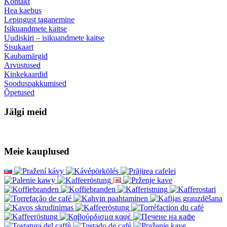
Kontakt
Hea kaebus
Lepingust taganemine
Isikuandmete kaitse
Uudiskiri – isikuandmete kaitse
Sisukaart
Kaubamärgid
Arvustused
Kinkekaardid
Sooduspakkumised
Õpetused
Jälgi meid
Meie kauplused