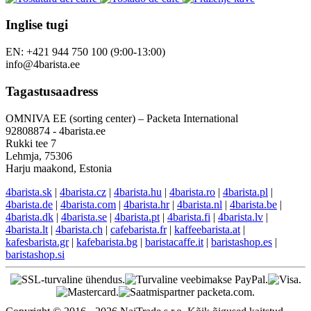
Inglise tugi
EN: +421 944 750 100 (9:00-13:00)
info@4barista.ee
Tagastusaadress
OMNIVA EE (sorting center) – Packeta International
92808874 - 4barista.ee
Rukki tee 7
Lehmja, 75306
Harju maakond, Estonia
4barista.sk
|
4barista.cz
|
4barista.hu
|
4barista.ro
|
4barista.pl
|
4barista.de
|
4barista.com
|
4barista.hr
|
4barista.nl
|
4barista.be
|
4barista.dk
|
4barista.se
|
4barista.pt
|
4barista.fi
|
4barista.lv
|
4barista.lt
|
4barista.ch
|
cafebarista.fr
|
kaffeebarista.at
|
kafesbarista.gr
|
kafebarista.bg
|
baristacaffe.it
|
baristashop.es
|
baristashop.si