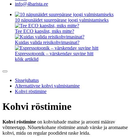
info@4barista.ee
10 näpunäidet suurepärase joogi valmistamiseks
Tee ECO kapslist, miks mitte?
Kuidas valida reisikohvimasinat?
Espressotoonik – värskendav suvine hitt
kõik artiklid
Sissejuhatus
Alternatiivne kohvi valmistamine
Kohvi röstimine
Kohvi röstimine
Kohvi röstimine
on kohviubade maitse ja aroomi määrav
võtmeetapp. Nõuetekohane röstimine annab värske ja aromaatse
kohvi, mida on regular poodidest raske leida.