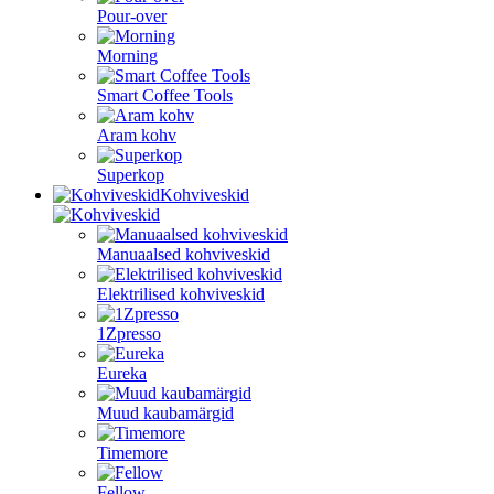
Pour-over
Morning
Smart Coffee Tools
Aram kohv
Superkop
Kohviveskid
Manuaalsed kohviveskid
Elektrilised kohviveskid
1Zpresso
Eureka
Muud kaubamärgid
Timemore
Fellow