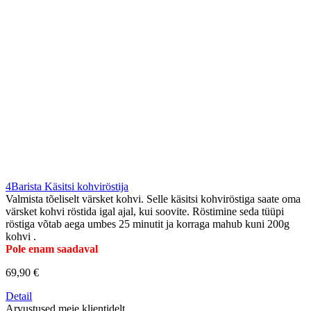
4Barista Käsitsi kohviröstija
Valmista tõeliselt värsket kohvi. Selle käsitsi kohviröstiga saate oma
värsket kohvi röstida igal ajal, kui soovite. Röstimine seda tüüpi
röstiga võtab aega umbes 25 minutit ja korraga mahub kuni 200g
kohvi .
Pole enam saadaval
69,90 €
Detail
Arvustused meie klientidelt