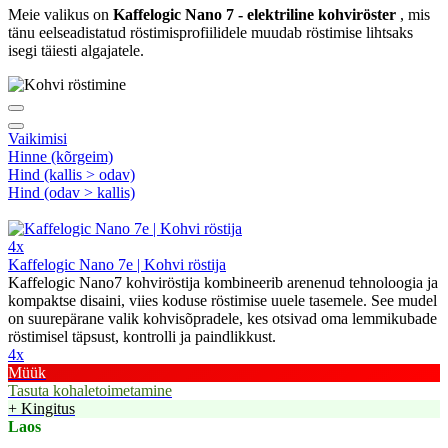
Meie valikus on
Kaffelogic Nano 7 - elektriline kohviröster
, mis
tänu eelseadistatud röstimisprofiilidele muudab röstimise lihtsaks
isegi täiesti algajatele.
Vaikimisi
Hinne (kõrgeim)
Hind (kallis > odav)
Hind (odav > kallis)
4x
Kaffelogic Nano 7e | Kohvi röstija
Kaffelogic Nano7 kohviröstija kombineerib arenenud tehnoloogia ja
kompaktse disaini, viies koduse röstimise uuele tasemele. See mudel
on suurepärane valik kohvisõpradele, kes otsivad oma lemmikubade
röstimisel täpsust, kontrolli ja paindlikkust.
4x
Müük
Tasuta kohaletoimetamine
+ Kingitus
Laos