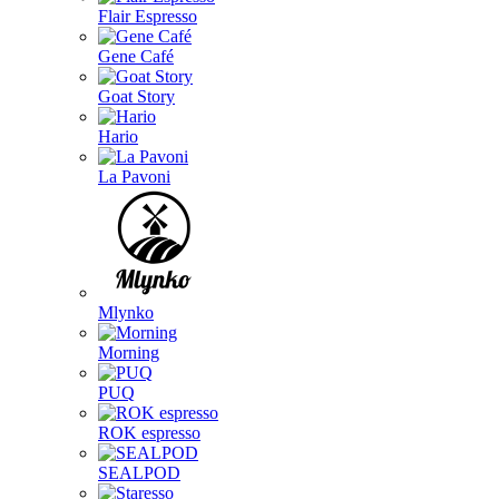
Flair Espresso
Gene Café
Goat Story
Hario
La Pavoni
Mlynko
Morning
PUQ
ROK espresso
SEALPOD