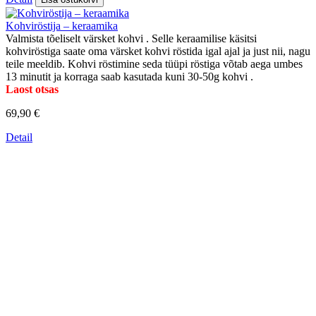
Kohviröstija – keraamika
Valmista tõeliselt värsket kohvi . Selle keraamilise käsitsi
kohviröstiga saate oma värsket kohvi röstida igal ajal ja just nii, nagu
teile meeldib. Kohvi röstimine seda tüüpi röstiga võtab aega umbes
13 minutit ja korraga saab kasutada kuni 30-50g kohvi .
Laost otsas
69,90 €
Detail