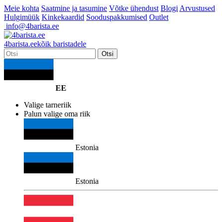
Meie kohta
Saatmine ja tasumine
Võtke ühendust
Blogi
Arvustused
Hulgimüük
Kinkekaardid
Sooduspakkumised
Outlet
info@4barista.ee
4
barista
.ee
kõik baristadele
Otsi
EE
Valige tarneriik
Palun valige oma riik
Estonia
Estonia