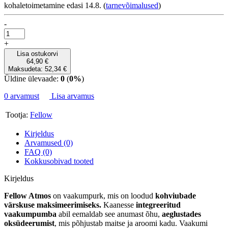
kohaletoimetamine edasi 14.8.
(
tarnevõimalused
)
-
+
Lisa ostukorvi
64,90 €
Maksudeta: 52,34 €
Üldine ülevaade:
0
(
0%
)
0 arvamust
Lisa arvamus
Tootja:
Fellow
Kirjeldus
Arvamused (0)
FAQ (0)
Kokkusobivad tooted
Kirjeldus
Fellow Atmos
on vaakumpurk, mis on loodud
kohviubade
värskuse maksimeerimiseks.
Kaanesse
integreeritud
vaakumpumba
abil eemaldab see anumast õhu,
aeglustades
oksüdeerumist
, mis põhjustab maitse ja aroomi kadu. Vaakumi