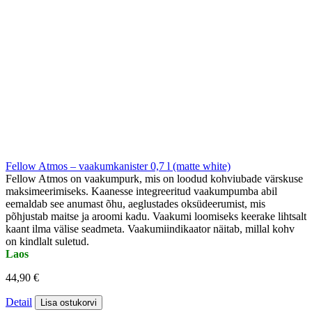
Fellow Atmos – vaakumkanister 0,7 l (matte white)
Fellow Atmos on vaakumpurk, mis on loodud kohviubade värskuse
maksimeerimiseks. Kaanesse integreeritud vaakumpumba abil
eemaldab see anumast õhu, aeglustades oksüdeerumist, mis
põhjustab maitse ja aroomi kadu. Vaakumi loomiseks keerake lihtsalt
kaant ilma välise seadmeta. Vaakumiindikaator näitab, millal kohv
on kindlalt suletud.
Laos
44,90 €
Detail
Lisa ostukorvi