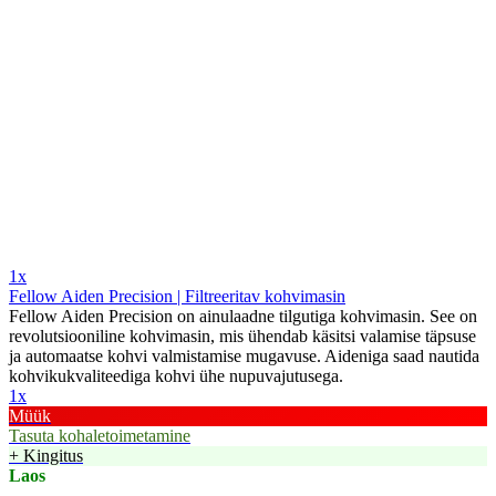
1x
Fellow Aiden Precision | Filtreeritav kohvimasin
Fellow Aiden Precision on ainulaadne tilgutiga kohvimasin. See on
revolutsiooniline kohvimasin, mis ühendab käsitsi valamise täpsuse
ja automaatse kohvi valmistamise mugavuse. Aideniga saad nautida
kohvikukvaliteediga kohvi ühe nupuvajutusega.
1x
Müük
Tasuta kohaletoimetamine
+ Kingitus
Laos