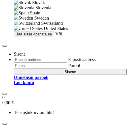
Slovak
Slovenia
Spain
Sweden
Switzerland
United States
Või
Jää sisse
4barista.ee
Sisene
E-posti aadress
Parool
Sisene
Unustasin parooli
Loo konto
0
0,00 €
Teie ostukorv on tühi!