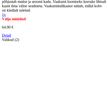
põhjustab maitse ja aroomi kadu. Vaakumi loomiseks keerake lihtsalt
kaant ilma välise seadmeta. Vaakumiindikaator näitab, millal kohv
on kindlalt suletud.
1x
Välja müüdud
64,90 €
Detail
Valikud (2)