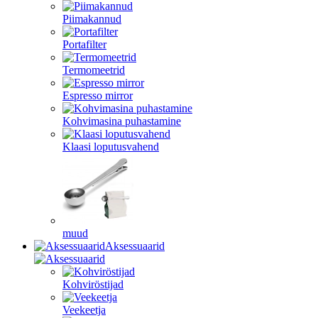
Piimakannud
Portafilter
Termomeetrid
Espresso mirror
Kohvimasina puhastamine
Klaasi loputusvahend
muud
Aksessuaarid
Kohviröstijad
Veekeetja