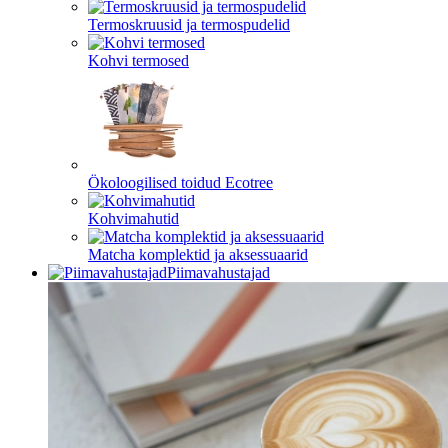
Termoskruusid ja termospudelid
Kohvi termosed
Ökoloogilised toidud Ecotree
Kohvimahutid
Matcha komplektid ja aksessuaarid
Piimavahustajad