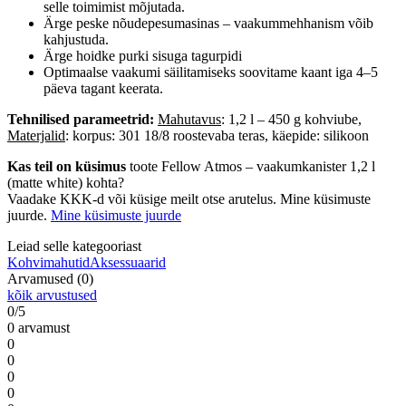
selle toimimist mõjutada.
Ärge peske nõudepesumasinas – vaakummehhanism võib
kahjustuda.
Ärge hoidke purki sisuga tagurpidi
Optimaalse vaakumi säilitamiseks soovitame kaant iga 4–5
päeva tagant keerata.
Tehnilised parameetrid:
Mahutavus
: 1,2 l – 450 g kohviube,
Materjalid
:
korpus: 301 18/8 roostevaba teras, käepide: silikoon
Kas teil on küsimus
toote Fellow Atmos – vaakumkanister 1,2 l
(matte white) kohta?
Vaadake KKK-d või küsige meilt otse arutelus. Mine küsimuste
juurde.
Mine küsimuste juurde
Leiad selle kategooriast
Kohvimahutid
Aksessuaarid
Arvamused (0)
kõik arvustused
0/5
0 arvamust
0
0
0
0