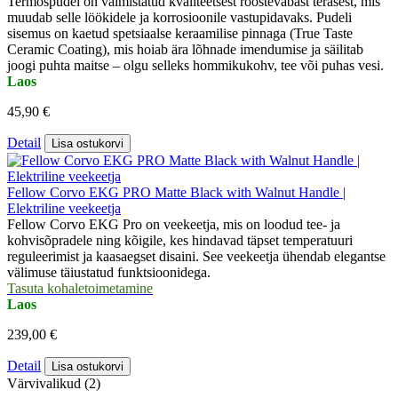
Termospudel on valmistatud kvaliteetsest roostevabast terasest, mis
muudab selle löökidele ja korrosioonile vastupidavaks. Pudeli
sisemus on kaetud spetsiaalse keraamilise pinnaga (True Taste
Ceramic Coating), mis hoiab ära lõhnade imendumise ja säilitab
joogi puhta maitse – olgu selleks hommikukohv, tee või puhas vesi.
Laos
45,90 €
Detail
Lisa ostukorvi
Fellow Corvo EKG PRO Matte Black with Walnut Handle |
Elektriline veekeetja
Fellow Corvo EKG Pro on veekeetja, mis on loodud tee- ja
kohvisõpradele ning kõigile, kes hindavad täpset temperatuuri
reguleerimist ja kaasaegset disaini. See veekeetja ühendab elegantse
välimuse täiustatud funktsioonidega.
Tasuta kohaletoimetamine
Laos
239,00 €
Detail
Lisa ostukorvi
Värvivalikud (2)