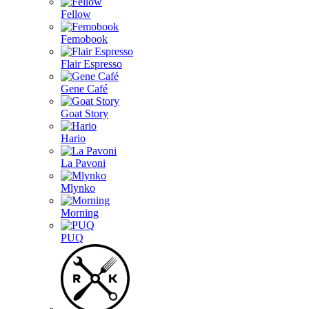
Fellow
Femobook
Flair Espresso
Gene Café
Goat Story
Hario
La Pavoni
Mlynko
Morning
PUQ