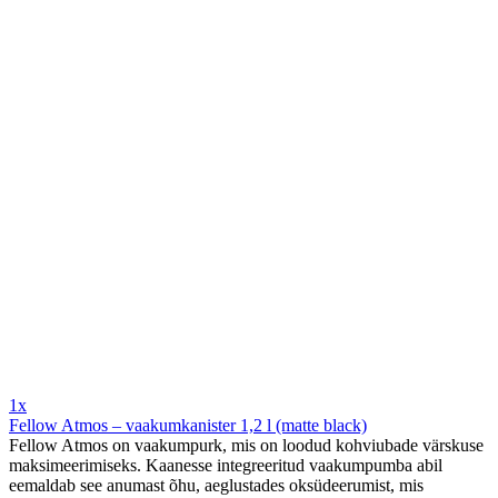
1x
Fellow Atmos – vaakumkanister 1,2 l (matte black)
Fellow Atmos on vaakumpurk, mis on loodud kohviubade värskuse
maksimeerimiseks. Kaanesse integreeritud vaakumpumba abil
eemaldab see anumast õhu, aeglustades oksüdeerumist, mis