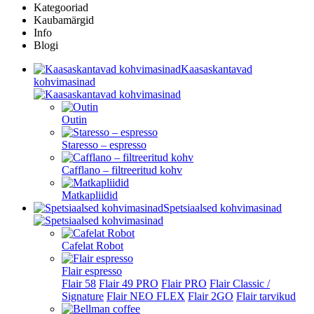
Kategooriad
Kaubamärgid
Info
Blogi
Kaasaskantavad
kohvimasinad
Outin
Staresso – espresso
Cafflano – filtreeritud kohv
Matkapliidid
Spetsiaalsed kohvimasinad
Cafelat Robot
Flair espresso
Flair 58
Flair 49 PRO
Flair PRO
Flair Classic /
Signature
Flair NEO FLEX
Flair 2GO
Flair tarvikud