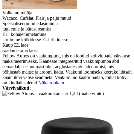
Volitatud müüja
Wacaco, Cafelat, Flair ja palju muud
Spetsialiseerunud edasimüüja
tugi enne ja pärast ostmist
ELi kohaletoimetamine
tarnimine kõikidesse ELi riikidesse
Kaup EL laos
saadame oma laost
Fellow Atmos on vaakumpurk, mis on loodud kohviubade värskuse
maksimeerimiseks. Kaanesse integreeritud vaakumpumba abil
eemaldab see anumast õhu, aeglustades oksüdeerumist, mis
põhjustab maitse ja aroomi kadu. Vaakumi loomiseks keerake lihtsalt
kaant ilma välise seadmeta. Vaakumiindikaator näitab, millal kohv
on kindlalt suletud.
Näita rohkem
Värvivalikud: