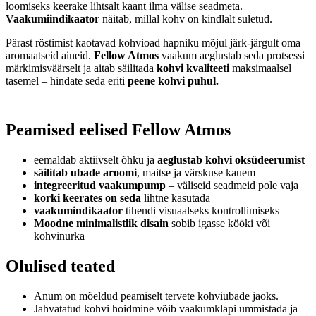
loomiseks keerake lihtsalt kaant ilma välise seadmeta.
Vaakumiindikaator
näitab, millal kohv on kindlalt suletud.
Pärast röstimist kaotavad kohvioad hapniku mõjul järk-järgult oma
aromaatseid aineid.
Fellow Atmos
vaakum aeglustab seda protsessi
märkimisväärselt ja aitab säilitada
kohvi kvaliteeti
maksimaalsel
tasemel – hindate seda eriti
peene kohvi puhul.
Peamised eelised Fellow Atmos
eemaldab aktiivselt õhku ja
aeglustab kohvi oksüdeerumist
säilitab ubade aroomi
, maitse ja värskuse kauem
integreeritud vaakumpump
– väliseid seadmeid pole vaja
korki keerates on seda
lihtne kasutada
vaakumindikaator
tihendi visuaalseks kontrollimiseks
Moodne minimalistlik disain
sobib igasse kööki või
kohvinurka
Olulised teated
Anum on mõeldud peamiselt tervete kohviubade jaoks.
Jahvatatud kohvi hoidmine võib vaakumklapi ummistada ja