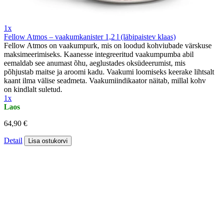
1x
Fellow Atmos – vaakumkanister 1,2 l (läbipaistev klaas)
Fellow Atmos on vaakumpurk, mis on loodud kohviubade värskuse
maksimeerimiseks. Kaanesse integreeritud vaakumpumba abil
eemaldab see anumast õhu, aeglustades oksüdeerumist, mis
põhjustab maitse ja aroomi kadu. Vaakumi loomiseks keerake lihtsalt
kaant ilma välise seadmeta. Vaakumiindikaator näitab, millal kohv
on kindlalt suletud.
1x
Laos
64,90 €
Detail
Lisa ostukorvi