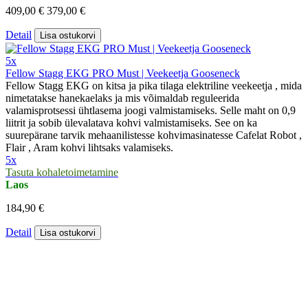
409,00 €
379,00 €
Detail
Lisa ostukorvi
5x
Fellow Stagg EKG PRO Must | Veekeetja Gooseneck
Fellow Stagg EKG on kitsa ja pika tilaga elektriline veekeetja , mida
nimetatakse hanekaelaks ja mis võimaldab reguleerida
valamisprotsessi ühtlasema joogi valmistamiseks. Selle maht on 0,9
liitrit ja sobib ülevalatava kohvi valmistamiseks. See on ka
suurepärane tarvik mehaanilistesse kohvimasinatesse Cafelat Robot ,
Flair , Aram kohvi lihtsaks valamiseks.
5x
Tasuta kohaletoimetamine
Laos
184,90 €
Detail
Lisa ostukorvi