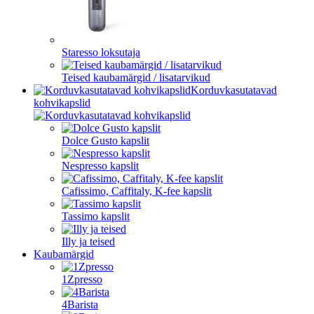
Staresso loksutaja
Teised kaubamärgid / lisatarvikud
Korduvkasutatavad
kohvikapslid
Dolce Gusto kapslit
Nespresso kapslit
Cafissimo, Caffitaly, K-fee kapslit
Tassimo kapslit
Illy ja teised
Kaubamärgid
1Zpresso
4Barista