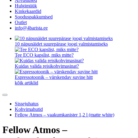
Arvustused
Hulgimüük
Kinkekaardid
Sooduspakkumised
Outlet
info@4barista.ee
10 näpunäidet suurepärase joogi valmistamiseks
Tee ECO kapslist, miks mitte?
Kuidas valida reisikohvimasinat?
Espressotoonik – värskendav suvine hitt
kõik artiklid
Sissejuhatus
Kohvimahutid
Fellow Atmos – vaakumkanister 1,2 l (matte white)
Fellow Atmos –