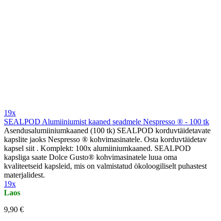
19x
SEALPOD Alumiiniumist kaaned seadmele Nespresso ® - 100 tk
Asendusalumiiniumkaaned (100 tk) SEALPOD korduvtäidetavate
kapslite jaoks Nespresso ® kohvimasinatele. Osta korduvtäidetav
kapsel siit . Komplekt: 100x alumiiniumkaaned. SEALPOD
kapsliga saate Dolce Gusto® kohvimasinatele luua oma
kvaliteetseid kapsleid, mis on valmistatud ökoloogiliselt puhastest
materjalidest.
19x
Laos
9,90 €