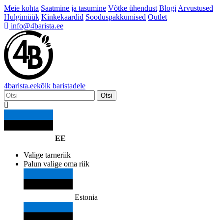
Meie kohta
Saatmine ja tasumine
Võtke ühendust
Blogi
Arvustused
Hulgimüük
Kinkekaardid
Sooduspakkumised
Outlet
info@4barista.ee
4
barista
.ee
kõik baristadele
Otsi
EE
Valige tarneriik
Palun valige oma riik
Estonia