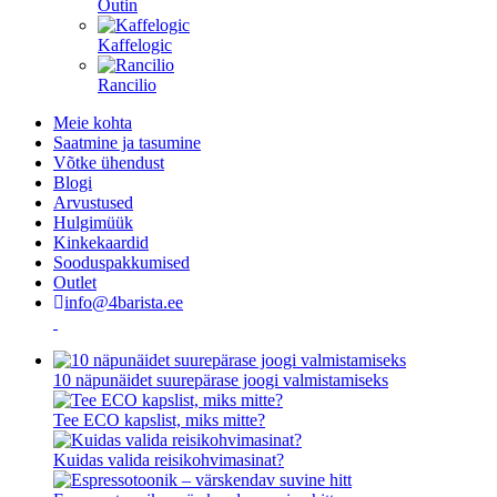
Outin
Kaffelogic
Rancilio
Meie kohta
Saatmine ja tasumine
Võtke ühendust
Blogi
Arvustused
Hulgimüük
Kinkekaardid
Sooduspakkumised
Outlet
info@4barista.ee
10 näpunäidet suurepärase joogi valmistamiseks
Tee ECO kapslist, miks mitte?
Kuidas valida reisikohvimasinat?