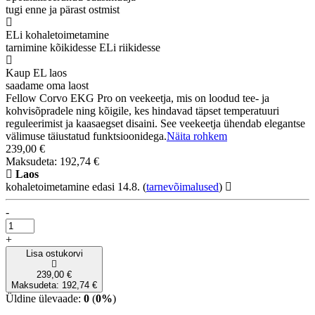
tugi enne ja pärast ostmist
ELi kohaletoimetamine
tarnimine kõikidesse ELi riikidesse
Kaup EL laos
saadame oma laost
Fellow Corvo EKG Pro on veekeetja, mis on loodud tee- ja
kohvisõpradele ning kõigile, kes hindavad täpset temperatuuri
reguleerimist ja kaasaegset disaini. See veekeetja ühendab elegantse
välimuse täiustatud funktsioonidega.
Näita rohkem
239,00 €
Maksudeta: 192,74 €
Laos
kohaletoimetamine edasi 14.8.
(
tarnevõimalused
)
-
+
Lisa ostukorvi
239,00 €
Maksudeta: 192,74 €
Üldine ülevaade:
0
(
0%
)