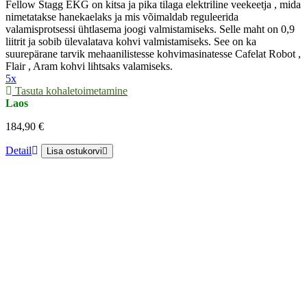
Fellow Stagg EKG on kitsa ja pika tilaga elektriline veekeetja , mida
nimetatakse hanekaelaks ja mis võimaldab reguleerida
valamisprotsessi ühtlasema joogi valmistamiseks. Selle maht on 0,9
liitrit ja sobib ülevalatava kohvi valmistamiseks. See on ka
suurepärane tarvik mehaanilistesse kohvimasinatesse Cafelat Robot ,
Flair , Aram kohvi lihtsaks valamiseks.
5x
Tasuta kohaletoimetamine
Laos
184,90 €
Detail
Lisa ostukorvi