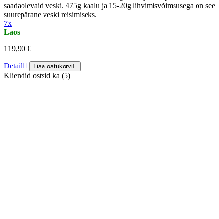
saadaolevaid veski. 475g kaalu ja 15-20g lihvimisvõimsusega on see
suurepärane veski reisimiseks.
7x
Laos
119,90 €
Detail
Lisa ostukorvi
Kliendid ostsid ka (5)