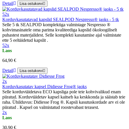
Detail
Lisa ostukorvi
52x
Korduvkasutatavad kapslid SEALPOD Nespresso® jaoks - 5 tk
Selle 5 tk SEALPOD komplektiga valmistage Nespresso ®
kohvimasinatele oma parima kvaliteediga kapslid ökoloogiliselt
puhastest materjalidest. Selle komplekti kasutamise ajal valmistate
ette 5 eeltäidetud kapslit .
52x
Laos
64,90 €
Detail
Lisa ostukorvi
2x
Korduvkasutatav kapsel Didiesse Frog® jaoks
Selle korduvtäidetava ECO kapsliga pole teie kohvivalikud enam
piiratud. Korduvtäidetav kapsel kaitseb ka keskkonda ja säästab teie
raha. Ühilduvus: Didiesse Frog ®. Kapsli kasutuskordade arv ei ole
piiratud . Kapsel on valmistatud roostevabast terasest.
2x
Laos
30,90 €