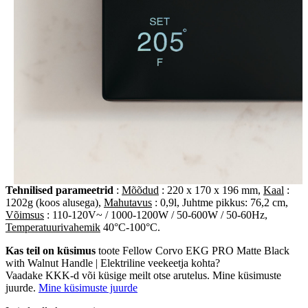
Tehnilised parameetrid
:
Mõõdud
: 220 x 170 x 196 mm,
Kaal
:
1202g (koos alusega),
Mahutavus
: 0,9l, Juhtme pikkus: 76,2 cm,
Võimsus
: 110-120V~ / 1000-1200W / 50-600W / 50-60Hz,
Temperatuurivahemik
40°C-100°C.
Kas teil on küsimus
toote Fellow Corvo EKG PRO Matte Black
with Walnut Handle | Elektriline veekeetja kohta?
Vaadake KKK-d või küsige meilt otse arutelus. Mine küsimuste
juurde.
Mine küsimuste juurde