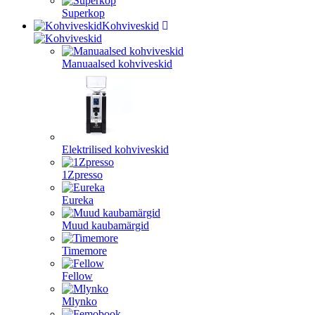
Superkop
Kohviveskid
Manuaalsed kohviveskid
Elektrilised kohviveskid
1Zpresso
Eureka
Muud kaubamärgid
Timemore
Fellow
Mlynko