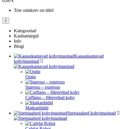
0,00 €
Teie ostukorv on tühi!
Kategooriad
Kaubamärgid
Info
Blogi
Kaasaskantavad
kohvimasinad
Outin
Staresso – espresso
Cafflano – filtreeritud kohv
Matkapliidid
Spetsiaalsed kohvimasinad
Cafelat Robot