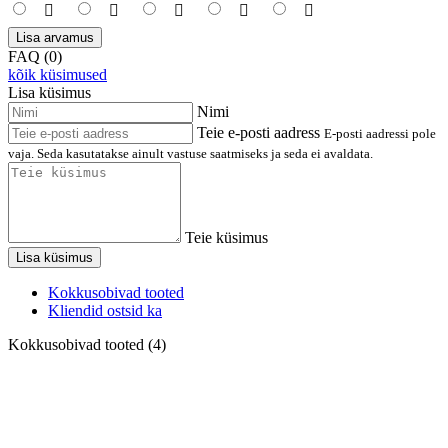
Lisa arvamus
FAQ (0)
kõik küsimused
Lisa küsimus
Nimi
Teie e-posti aadress
E-posti aadressi pole
vaja. Seda kasutatakse ainult vastuse saatmiseks ja seda ei avaldata.
Teie küsimus
Lisa küsimus
Kokkusobivad tooted
Kliendid ostsid ka
Kokkusobivad tooted (4)