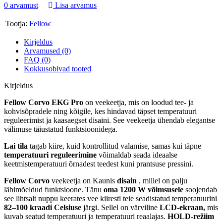
0 arvamust
Lisa arvamus
Tootja:
Fellow
Kirjeldus
Arvamused (0)
FAQ (0)
Kokkusobivad tooted
Kirjeldus
Fellow Corvo EKG Pro
on veekeetja, mis on loodud tee- ja
kohvisõpradele ning kõigile, kes hindavad täpset temperatuuri
reguleerimist ja kaasaegset disaini. See veekeetja ühendab elegantse
välimuse täiustatud funktsioonidega.
Lai tila
tagab kiire, kuid kontrollitud valamise, samas kui täpne
temperatuuri reguleerimine
võimaldab seada ideaalse
keetmistemperatuuri õrnadest teedest kuni prantsuse pressini.
Fellow Corvo
veekeetja on
Kaunis
disain
, millel on palju
läbimõeldud funktsioone. Tänu
oma 1200 W võimsusele
soojendab
see lihtsalt nuppu keerates vee kiiresti teie seadistatud temperatuurini
82–100 kraadi Celsiuse
järgi. Sellel on värviline
LCD-ekraan,
mis
kuvab seatud temperatuuri ja temperatuuri reaalajas.
HOLD-režiim