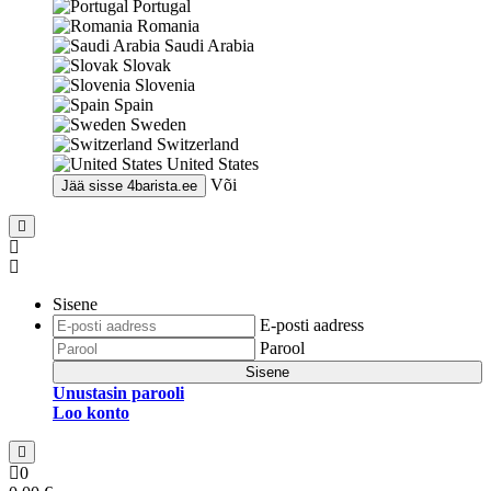
Portugal
Romania
Saudi Arabia
Slovak
Slovenia
Spain
Sweden
Switzerland
United States
Või
Jää sisse
4barista.ee
Sisene
E-posti aadress
Parool
Sisene
Unustasin parooli
Loo konto
0