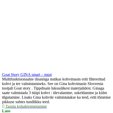
Goat Story GINA smart – must
Multifunktsionaalne disainiga nutikas kohvimasin eriti filtreeritud
kohvi ja tee valmistamiseks. See on Gina kohvimasin Sloveenia
tootjalt Goat story . Tippdisain luksuslikest materjalidest. Ginaga
saate valmistada 3 tüüpi kohvi : ülevalamine, sukeldamine ja külm
tilgutamine. Lisaks Gina kohvile valmistatakse ka teed, eriti tõmmise
pikkuse suhtes tundlikku teed.
Tasuta kohaletoimetamine
Laos