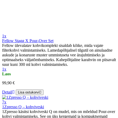
1x
Fellow Stagg X Pour-Over Set
Fellow ülevalatav kohvikomplekt sisaldab kõike, mida vajate
filterkohvi valmistamiseks. Lamedapõhjalisel tilgutil on ainulaadne
aukude ja konaruste muster ummistuseta vee ärajuhtimiseks ja
optimaalseks väljatõmbamiseks. Kahepõhjaline karahvin on piisavalt
suur kuni 300 ml kohvi valmistamiseks.
1x
Laos
99,90 €
Detail
Lisa ostukorvi
7x
1Zpresso Q – kohviveski
1Zpresso käsitsi kohviveski Q on mudel, mis on mõeldud Pour-over
kohvi valmistamiseks. See on üks kergemaid ja kompaktsemaid