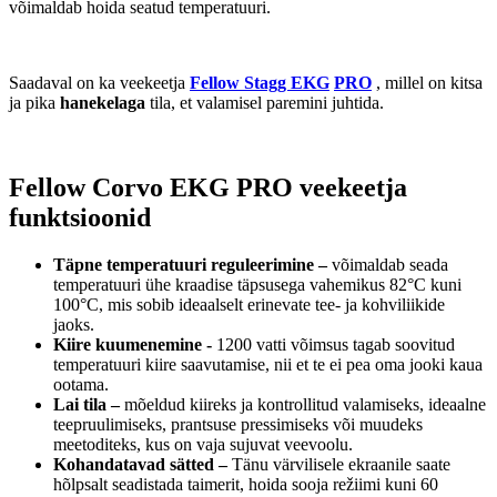
võimaldab hoida seatud temperatuuri.
Saadaval on ka veekeetja
Fellow Stagg EKG
PRO
, millel on kitsa
ja pika
hanekelaga
tila, et valamisel paremini juhtida.
Fellow Corvo EKG PRO veekeetja
funktsioonid
Täpne temperatuuri reguleerimine –
võimaldab seada
temperatuuri ühe kraadise täpsusega vahemikus 82°C kuni
100°C, mis sobib ideaalselt erinevate tee- ja kohviliikide
jaoks.
Kiire kuumenemine -
1200 vatti võimsus tagab soovitud
temperatuuri kiire saavutamise, nii et te ei pea oma jooki kaua
ootama.
Lai tila –
mõeldud kiireks ja kontrollitud valamiseks, ideaalne
teepruulimiseks, prantsuse pressimiseks või muudeks
meetoditeks, kus on vaja sujuvat veevoolu.
Kohandatavad sätted –
Tänu värvilisele ekraanile saate
hõlpsalt seadistada taimerit, hoida sooja režiimi kuni 60