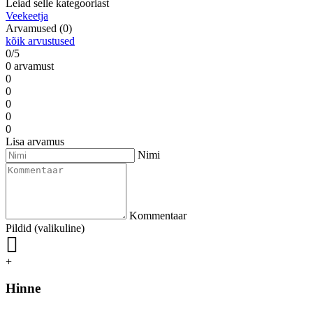
Leiad selle kategooriast
Veekeetja
Arvamused (0)
kõik arvustused
0/5
0 arvamust
0
0
0
0
0
Lisa arvamus
Nimi
Kommentaar
Pildid (valikuline)
+
Hinne