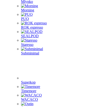
Mlynko
Morning
PUQ
ROK espresso
SEALPOD
Staresso
Subminimal
Superkop
Timemore
WACACO