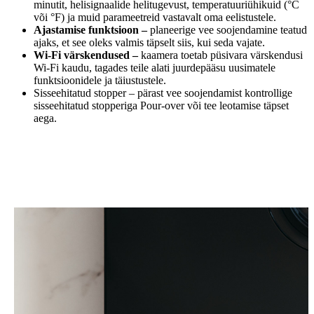
minutit, helisignaalide helitugevust, temperatuuriühikuid (°C
või °F) ja muid parameetreid vastavalt oma eelistustele.
Ajastamise funktsioon –
planeerige vee soojendamine teatud
ajaks, et see oleks valmis täpselt siis, kui seda vajate.
Wi-Fi värskendused –
kaamera toetab püsivara värskendusi
Wi-Fi kaudu, tagades teile alati juurdepääsu uusimatele
funktsioonidele ja täiustustele.
Sisseehitatud stopper – pärast vee soojendamist kontrollige
sisseehitatud stopperiga Pour-over või tee leotamise täpset
aega.