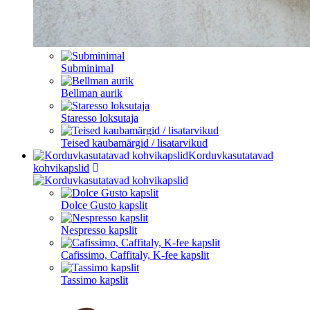
Subminimal
Bellman aurik
Staresso loksutaja
Teised kaubamärgid / lisatarvikud
Korduvkasutatavad
kohvikapslid
Dolce Gusto kapslit
Nespresso kapslit
Cafissimo, Caffitaly, K-fee kapslit
Tassimo kapslit