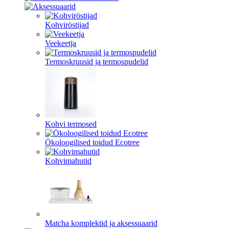
Kohviröstijad
Veekeetja
Termoskruusid ja termospudelid
Kohvi termosed
Ökoloogilised toidud Ecotree
Kohvimahutid
Matcha komplektid ja aksessuaarid