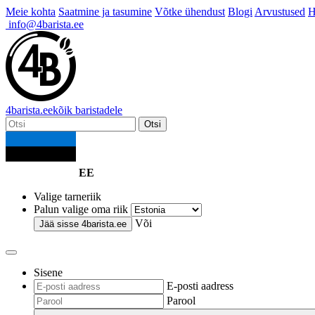
Meie kohta
Saatmine ja tasumine
Võtke ühendust
Blogi
Arvustused
H
info@4barista.ee
4
barista
.ee
kõik baristadele
Otsi
EE
Valige tarneriik
Palun valige oma riik
Või
Jää sisse
4barista.ee
Sisene
E-posti aadress
Parool