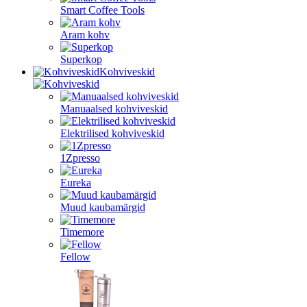
Smart Coffee Tools
Aram kohv
Superkop
Kohviveskid
Manuaalsed kohviveskid
Elektrilised kohviveskid
1Zpresso
Eureka
Muud kaubamärgid
Timemore
Fellow