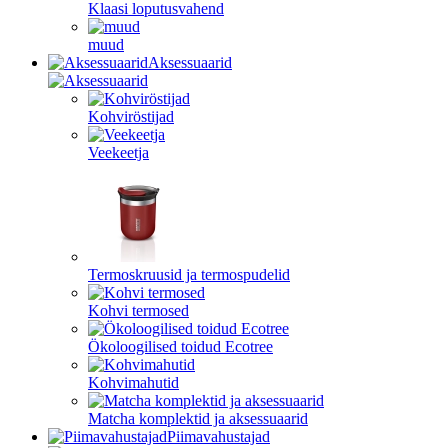
Klaasi loputusvahend
muud
Aksessuaarid
Kohviröstijad
Veekeetja
Termoskruusid ja termospudelid
Kohvi termosed
Ökoloogilised toidud Ecotree
Kohvimahutid
Matcha komplektid ja aksessuaarid
Piimavahustajad