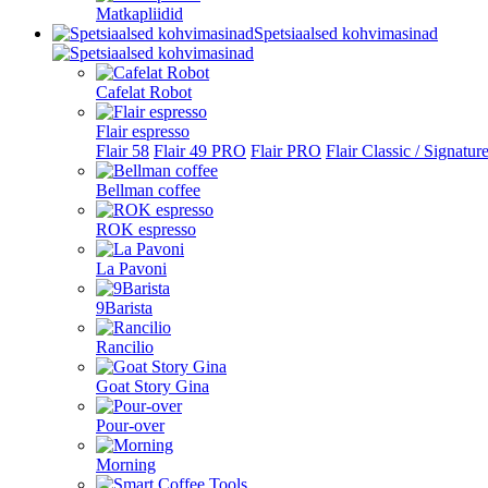
Matkapliidid
Spetsiaalsed kohvimasinad
Cafelat Robot
Flair espresso
Flair 58
Flair 49 PRO
Flair PRO
Flair Classic / Signatur
Bellman coffee
ROK espresso
La Pavoni
9Barista
Rancilio
Goat Story Gina
Pour-over
Morning