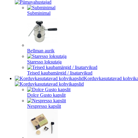
Subminimal
Bellman aurik
Staresso loksutaja
Teised kaubamärgid / lisatarvikud
Korduvkasutatavad kohvika
Dolce Gusto kapslit
Nespresso kapslit