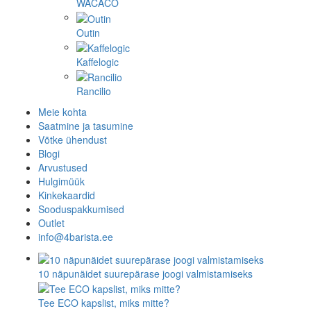
WACACO
Outin
Kaffelogic
Rancilio
Meie kohta
Saatmine ja tasumine
Võtke ühendust
Blogi
Arvustused
Hulgimüük
Kinkekaardid
Sooduspakkumised
Outlet
info@4barista.ee
10 näpunäidet suurepärase joogi valmistamiseks
Tee ECO kapslist, miks mitte?