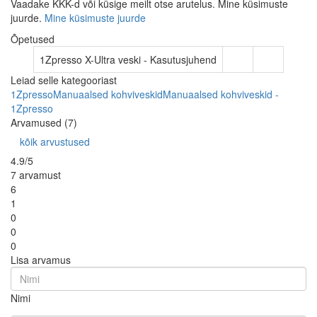
Vaadake KKK-d või küsige meilt otse arutelus. Mine küsimuste
juurde.
Mine küsimuste juurde
Õpetused
1Zpresso X-Ultra veski - Kasutusjuhend
Leiad selle kategooriast
1Zpresso
Manuaalsed kohviveskid
Manuaalsed kohviveskid -
1Zpresso
Arvamused (7)
kõik arvustused
4.9/5
7 arvamust
6
1
0
0
0
Lisa arvamus
Nimi