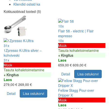
Kliendid ostsid ka
Kokkusobivad tooted (5)
10x
Flair 58 - electric | Flair
espresso
10x
31x
Müük
1Zpresso K-Ultra silver –
Tasuta kohaletoimetamine
kohviveski
+ Kingitus
31x
Laos
Müük
659,00 €
609,00 €
Tasuta kohaletoimetamine
Detail
Lisa ostukorvi
+ Kingitus
Laos
279,00 €
269,00 €
Fellow Stagg Pour-over
Detail
Lisa ostukorvi
Dripper X
Müük
Laos