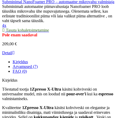
Subminimal NanoFoamer PRO – automaatne mikrovahu valmistaja
Subminimali automaatne piimavahustaja Nanofoamer PRO loob
täiusliku mikrovahu ühe nupuvajutusega. Olenemata sellest, kas
eelistate traditsioonilist piima või laia valikut piima alternatiive , on
vaht täpselt sama täiuslik.
4x
Tasuta kohaletoimetamine
Pole enam saadaval
209,00 €
Detail
Kirjeldus
Arvamused (7)
FAQ (0)
Kirjeldus
Tõestatud tootja
1Zpresso
X-Ultra
käsitsi kohviveski on
universaalne mudel, mis on loodud nii
pour-over'i
kui ka
espresso
valmistamiseks.
Kvaliteetne
1Zpresso X-Ultra
käsitsi kohviveski on elegantse ja
minimalistliku disainiga, mati viimistlusega ja saadaval erinevates
värvides. Sellel on
kokkupandav käepide
ja
reisikott
. Veski on