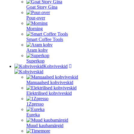
Goat Story Gina
Pour-over
Morning
Smart Coffee Tools
Aram kohv
Superkop
Kohviveskid
Manuaalsed kohviveskid
Elektrilised kohviveskid
1Zpresso
Eureka
Muud kaubamärgid