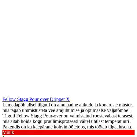
Fellow Stagg Pour-over Dripper X
Lamedapõhjalisel tilgutil on ainulaadne aukude ja konaruste muster,
mis tagab ummistusteta vee ärajuhtimise ja optimaalse väljatõmbe .
Tilguti Fellow Stagg Pour-over on valmistatud roostevabast terasest,
mis aitab hoida kogu pruulimisprotsessi vältel ühtlast temperatuuri .
Pakendis on ka käepärane kohvimõõtetops, mis töötab tilgaalusena.
Müük