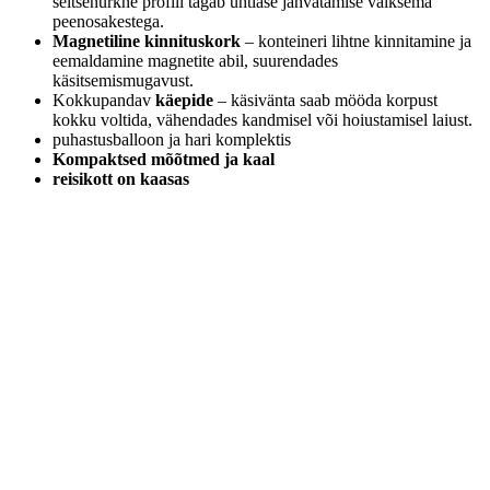
seitsenurkne profiil tagab ühtlase jahvatamise väiksema
peenosakestega.
Magnetiline kinnituskork
– konteineri lihtne kinnitamine ja
eemaldamine magnetite abil, suurendades
käsitsemismugavust.
Kokkupandav
käepide
– käsivänta saab mööda korpust
kokku voltida, vähendades kandmisel või hoiustamisel laiust.
puhastusballoon ja hari komplektis
Kompaktsed mõõtmed ja kaal
reisikott on kaasas