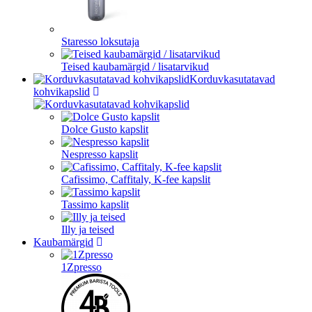
Staresso loksutaja
Teised kaubamärgid / lisatarvikud
Korduvkasutatavad
kohvikapslid
Dolce Gusto kapslit
Nespresso kapslit
Cafissimo, Caffitaly, K-fee kapslit
Tassimo kapslit
Illy ja teised
Kaubamärgid
1Zpresso