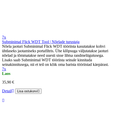
7x
Subminimal Flick WDT Tool | Nõelade turustaja
Nõela jaoturi Subminimal Flick WDT tööriista kasutatakse kohvi
ühtlaseks jaotamiseks portafiltris. Ühe klõpsuga väljutatakse jaoturi
nõelad ja tõmmatakse need uuesti sisse lihtsa randmeliigutusega.
Lisaks saab Subminimal WDT tööriista seinale kinnitada
seinakinnitusega, nii et teil on kõik oma barista tööriistad käepärast.
7x
Laos
35,90 €
Detail
Lisa ostukorvi