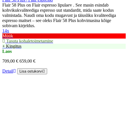
Flair 58 Plus on Flair espresso lipulaev . See masin esindab
kohvikukvaliteediga espresso uut standardit, mida saate kodus
valmistada. Naudi oma kodu mugavust ja täiusliku kvaliteediga
espresso maitset – see oleks Flair 58 Plus kohvimasina kõige
sobivam kirjeldus.
14x
Müük
Tasuta kohaletoimetamine
+ Kingitus
Laos
709,00 €
659,00 €
Detail
Lisa ostukorvi