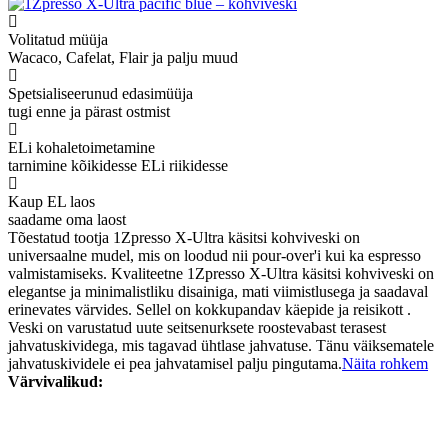
Volitatud müüja
Wacaco, Cafelat, Flair ja palju muud
Spetsialiseerunud edasimüüja
tugi enne ja pärast ostmist
ELi kohaletoimetamine
tarnimine kõikidesse ELi riikidesse
Kaup EL laos
saadame oma laost
Tõestatud tootja 1Zpresso X-Ultra käsitsi kohviveski on
universaalne mudel, mis on loodud nii pour-over'i kui ka espresso
valmistamiseks. Kvaliteetne 1Zpresso X-Ultra käsitsi kohviveski on
elegantse ja minimalistliku disainiga, mati viimistlusega ja saadaval
erinevates värvides. Sellel on kokkupandav käepide ja reisikott .
Veski on varustatud uute seitsenurksete roostevabast terasest
jahvatuskividega, mis tagavad ühtlase jahvatuse. Tänu väiksematele
jahvatuskividele ei pea jahvatamisel palju pingutama.
Näita rohkem
Värvivalikud: