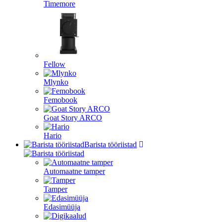
Timemore
Fellow
Mlynko
Femobook
Goat Story ARCO
Hario
Barista tööriistad
Automaatne tamper
Tamper
Edasimüüja