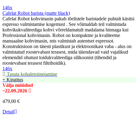
146x
Cafelat Robot barista (matte black)
Cafelat Robot kohvimasin pakub tõelistele baristadele puhtalt käsitsi
espresso valmistamise kogemust . See võimaldab teil valmistada
kohvikukvaliteediga kohvi võrreldamatult madalama hinnaga kui
Professional kohvimasin. Robot on kompaktne ja kvaliteetne
manuaalne kohvimasin, mis valmistab autentset espressot.
Konstruktsioon on täiesti plastikust ja elektroonikast vaba - alus on
valmistatud roostevabast terasest, mida täiendavad vaid vajalikud
elemendid ohutust toidukvaliteediga silikoonist (tihendid ja
roostevabast terasest filtrihoidik).
146x
Tasuta kohaletoimetamine
+ Kingitus
Välja müüdud
~22.09.2026
479,00 €
Detail