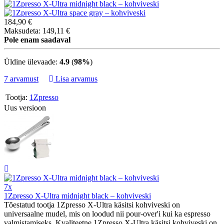
184,90 €
Maksudeta: 149,11 €
Pole enam saadaval
Üldine ülevaade:
4.9
(
98%
)
7 arvamust
Lisa arvamus
Tootja:
1Zpresso
Uus versioon
7x
1Zpresso X-Ultra midnight black – kohviveski
Tõestatud tootja 1Zpresso X-Ultra käsitsi kohviveski on
universaalne mudel, mis on loodud nii pour-over'i kui ka espresso
valmistamiseks. Kvaliteetne 1Zpresso X-Ultra käsitsi kohviveski on