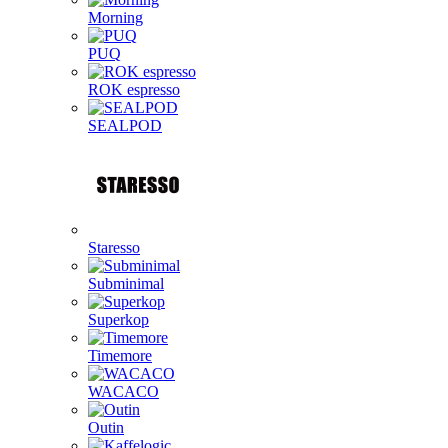
Morning
PUQ
ROK espresso
SEALPOD
Staresso
Subminimal
Superkop
Timemore
WACACO
Outin