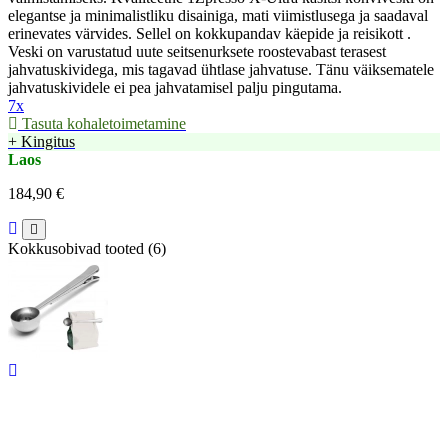
elegantse ja minimalistliku disainiga, mati viimistlusega ja saadaval
erinevates värvides. Sellel on kokkupandav käepide ja reisikott .
Veski on varustatud uute seitsenurksete roostevabast terasest
jahvatuskividega, mis tagavad ühtlase jahvatuse. Tänu väiksematele
jahvatuskividele ei pea jahvatamisel palju pingutama.
7x
Tasuta kohaletoimetamine
+ Kingitus
Laos
184,90 €
Kokkusobivad tooted (6)