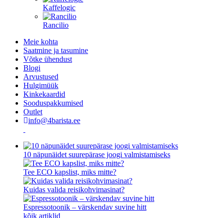
Kaffelogic
Rancilio
Meie kohta
Saatmine ja tasumine
Võtke ühendust
Blogi
Arvustused
Hulgimüük
Kinkekaardid
Sooduspakkumised
Outlet
info@4barista.ee
10 näpunäidet suurepärase joogi valmistamiseks
Tee ECO kapslist, miks mitte?
Kuidas valida reisikohvimasinat?
Espressotoonik – värskendav suvine hitt
kõik artiklid