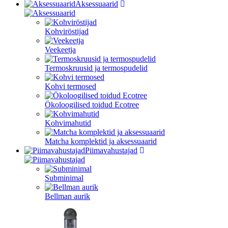
Aksessuaarid
Kohviröstijad
Veekeetja
Termoskruusid ja termospudelid
Kohvi termosed
Ökoloogilised toidud Ecotree
Kohvimahutid
Matcha komplektid ja aksessuaarid
Piimavahustajad
Subminimal
Bellman aurik