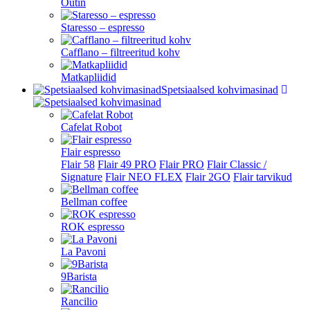
Outin
Staresso – espresso
Cafflano – filtreeritud kohv
Matkapliidid
Spetsiaalsed kohvimasinad
Cafelat Robot
Flair espresso
Flair 58
Flair 49 PRO
Flair PRO
Flair Classic /
Signature
Flair NEO FLEX
Flair 2GO
Flair tarvikud
Bellman coffee
ROK espresso
La Pavoni
9Barista
Rancilio