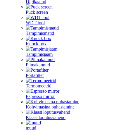
Digikaalud
Puck screen
WDT tool
Tampimismatid
Knock box
Tampimisjaam
Piimakannud
Portafilter
Termomeetrid
Espresso mirror
Kohvimasina puhastamine
Klaasi loputusvahend
muud