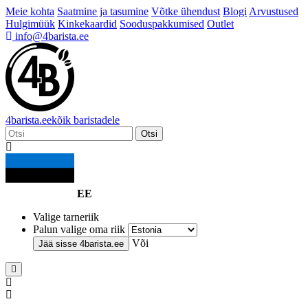
Meie kohta
Saatmine ja tasumine
Võtke ühendust
Blogi
Arvustused
Hulgimüük
Kinkekaardid
Sooduspakkumised
Outlet
info@4barista.ee
4
barista
.ee
kõik baristadele
Otsi
EE
Valige tarneriik
Palun valige oma riik
Või
Jää sisse
4barista.ee