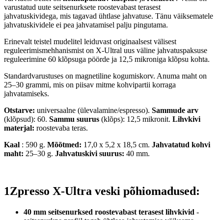
varustatud uute seitsenurksete roostevabast terasest
jahvatuskividega, mis tagavad ühtlase jahvatuse. Tänu väiksematele
jahvatuskividele ei pea jahvatamisel palju pingutama.
Erinevalt teistel mudelitel leiduvast originaalsest välisest
reguleerimismehhanismist on X-Ultral uus väline jahvatuspaksuse
reguleerimine 60 klõpsuga pöörde ja 12,5 mikroniga klõpsu kohta.
Standardvarustuses on magnetiline kogumiskorv. Anuma maht on
25–30 grammi, mis on piisav mitme kohvipartii korraga
jahvatamiseks.
Otstarve:
universaalne (ülevalamine/espresso).
Sammude arv
(klõpsud): 60.
Sammu suurus
(klõps): 12,5 mikronit.
Lihvkivi
materjal:
roostevaba teras.
Kaal
: 590 g.
Mõõtmed:
17,0 x 5,2 x 18,5 cm.
Jahvatatud kohvi
maht:
25–30 g.
Jahvatuskivi suurus:
40 mm.
1Zpresso X-Ultra veski põhiomadused:
40 mm seitsenurksed roostevabast terasest lihvkivid
-