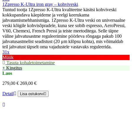
1Zpresso K-Ultra iron gray – kohviveski
Tuntud tootja 1Zpresso K-Ultra kvaliteetne käsitsi kohviveski
kokkupandava käepideme ja veelgi keerukama
jahvatamismehhanismiga. 1Zpresso K-Ultra veski on universaalne
veski kõigile kohvisõpradele, kuna see sobib espresso, AeroPressi,
V60, Chemexi, French Pressi ja teiste meetoditega. Selle täpne
väline jahvatusastme reguleerimine pöörleva rõngaga pakub 100
jahvatusastmelist seadistust (20 μm klõpsu kohta), mis võimaldab
teil jahvatust täpselt oma vajadustele vastavaks reguleerida.
31x
Müük
Tasuta kohaletoimetamine
+ Kingitus
Laos
279,00 €
269,00 €
Detail
Lisa ostukorvi