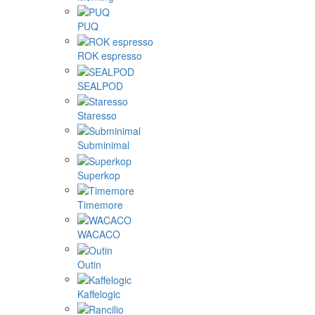
PUQ
ROK espresso
SEALPOD
Staresso
Subminimal
Superkop
Timemore
WACACO
Outin
Kaffelogic