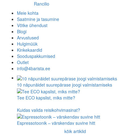
Rancilio
Meie kohta
Saatmine ja tasumine
Võtke ühendust
Blogi
Arvustused
Hulgimüük
Kinkekaardid
Sooduspakkumised
Outlet
info@4barista.ee
10 näpunäidet suurepärase joogi valmistamiseks
Tee ECO kapslist, miks mitte?
Kuidas valida reisikohvimasinat?
Espressotoonik – värskendav suvine hitt
kõik artiklid