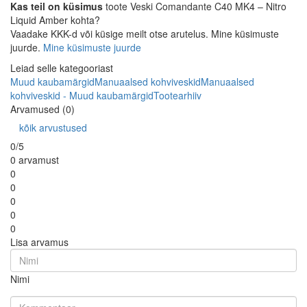
Kas teil on küsimus
toote Veski Comandante C40 MK4 – Nitro
Liquid Amber kohta?
Vaadake KKK-d või küsige meilt otse arutelus. Mine küsimuste
juurde.
Mine küsimuste juurde
Leiad selle kategooriast
Muud kaubamärgid
Manuaalsed kohviveskid
Manuaalsed
kohviveskid - Muud kaubamärgid
Tootearhiiv
Arvamused (0)
kõik arvustused
0/5
0 arvamust
0
0
0
0
0
Lisa arvamus
Nimi