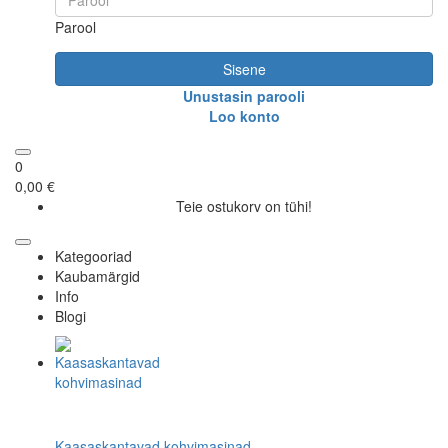
Parool
Sisene
Unustasin parooli
Loo konto
0
0,00 €
Teie ostukorv on tühi!
Kategooriad
Kaubamärgid
Info
Blogi
Kaasaskantavad kohvimasinad