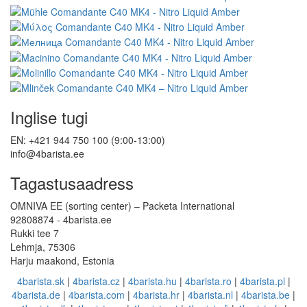
Inglise tugi
EN: +421 944 750 100 (9:00-13:00)
info@4barista.ee
Tagastusaadress
OMNIVA EE (sorting center) – Packeta International
92808874 - 4barista.ee
Rukki tee 7
Lehmja, 75306
Harju maakond, Estonia
4barista.sk
|
4barista.cz
|
4barista.hu
|
4barista.ro
|
4barista.pl
|
4barista.de
|
4barista.com
|
4barista.hr
|
4barista.nl
|
4barista.be
|