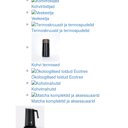
Kohviröstijad
Veekeetja
Termoskruusid ja termospudelid
Kohvi termosed
Ökoloogilised toidud Ecotree
Kohvimahutid
Matcha komplektid ja aksessuaarid