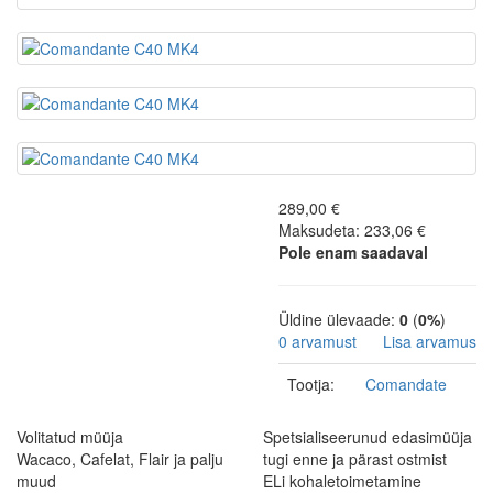
289,00 €
Maksudeta: 233,06 €
Pole enam saadaval
Üldine ülevaade:
0
(
0%
)
0 arvamust
Lisa arvamus
Tootja:
Comandate
Volitatud müüja
Spetsialiseerunud edasimüüja
Wacaco, Cafelat, Flair ja palju
tugi enne ja pärast ostmist
muud
ELi kohaletoimetamine