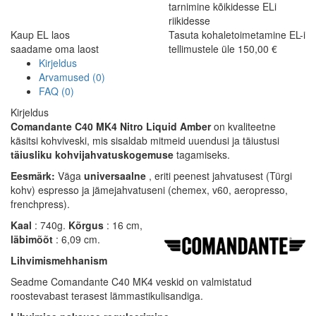
tarnimine kõikidesse ELi
riikidesse
Kaup EL laos
Tasuta kohaletoimetamine EL-i
saadame oma laost
tellimustele üle 150,00 €
Kirjeldus
Arvamused (0)
FAQ (0)
Kirjeldus
Comandante C40 MK4 Nitro Liquid Amber
on kvaliteetne
käsitsi kohviveski, mis sisaldab mitmeid uuendusi ja täiustusi
täiusliku kohvijahvatuskogemuse
tagamiseks.
Eesmärk:
Väga
universaalne
, eriti peenest jahvatusest (Türgi
kohv) espresso ja jämejahvatuseni (chemex, v60, aeropresso,
frenchpress).
Kaal
: 740g.
Kõrgus
: 16 cm,
läbimõõt
: 6,09 cm.
Lihvimismehhanism
Seadme Comandante C40 MK4 veskid on valmistatud
roostevabast terasest lämmastikulisandiga.