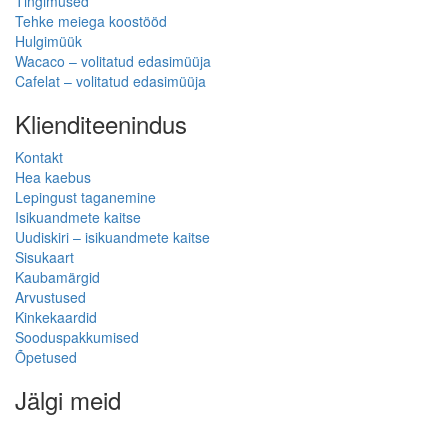
Tingimused
Tehke meiega koostööd
Hulgimüük
Wacaco – volitatud edasimüüja
Cafelat – volitatud edasimüüja
Klienditeenindus
Kontakt
Hea kaebus
Lepingust taganemine
Isikuandmete kaitse
Uudiskiri – isikuandmete kaitse
Sisukaart
Kaubamärgid
Arvustused
Kinkekaardid
Sooduspakkumised
Õpetused
Jälgi meid