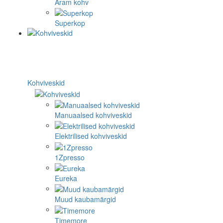
Aram kohv
Superkop
Kohviveskid
Manuaalsed kohviveskid
Elektrilised kohviveskid
1Zpresso
Eureka
Muud kaubamärgid
Timemore