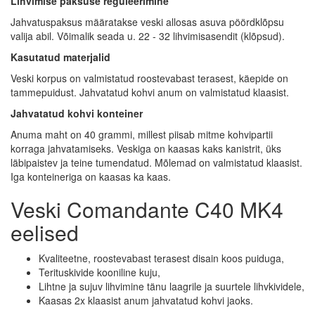
Lihvimise paksuse reguleerimine
Jahvatuspaksus määratakse veski allosas asuva pöördklõpsu
valija abil. Võimalik seada u. 22 - 32 lihvimisasendit (klõpsud).
Kasutatud materjalid
Veski korpus on valmistatud roostevabast terasest, käepide on
tammepuidust. Jahvatatud kohvi anum on valmistatud klaasist.
Jahvatatud kohvi konteiner
Anuma maht on 40 grammi, millest piisab mitme kohvipartii
korraga jahvatamiseks. Veskiga on kaasas kaks kanistrit, üks
läbipaistev ja teine tumendatud. Mõlemad on valmistatud klaasist.
Iga konteineriga on kaasas ka kaas.
Veski Comandante C40 MK4
eelised
Kvaliteetne, roostevabast terasest disain koos puiduga,
Terituskivide kooniline kuju,
Lihtne ja sujuv lihvimine tänu laagrile ja suurtele lihvkividele,
Kaasas 2x klaasist anum jahvatatud kohvi jaoks.