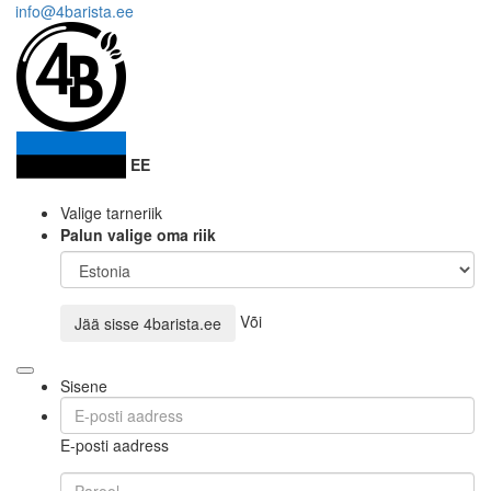
info@4barista.ee
EE
Valige tarneriik
Palun valige oma riik
Või
Jää sisse
4barista.ee
Sisene
E-posti aadress