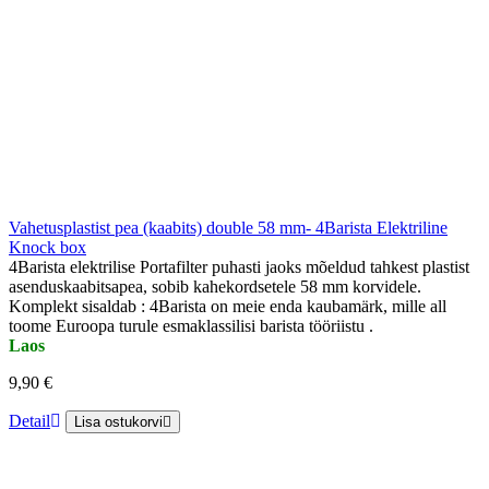
Vahetusplastist pea (kaabits) double 58 mm- 4Barista Elektriline
Knock box
4Barista elektrilise Portafilter puhasti jaoks mõeldud tahkest plastist
asenduskaabitsapea, sobib kahekordsetele 58 mm korvidele.
Komplekt sisaldab : 4Barista on meie enda kaubamärk, mille all
toome Euroopa turule esmaklassilisi barista tööriistu .
Laos
9,90 €
Detail
Lisa ostukorvi