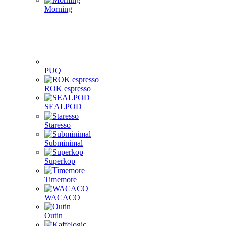
Morning
PUQ
ROK espresso
SEALPOD
Staresso
Subminimal
Superkop
Timemore
WACACO
Outin