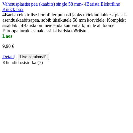
Vahetusplastist pea (kaabits) single 58 mm- 4Barista Elektriline
Knock box
4Barista elektrilise Portafilter puhasti jaoks mõeldud tahkest plastist
asenduskaabitsapea, sobib üksikutele 58 mm korvidele. Komplekt
sisaldab : 4Barista on meie enda kaubamärk, mille all toome
Euroopa turule esmaklassilisi barista tööriistu .
Laos
9,90 €
Detail
Lisa ostukorvi
Kliendid ostsid ka (7)