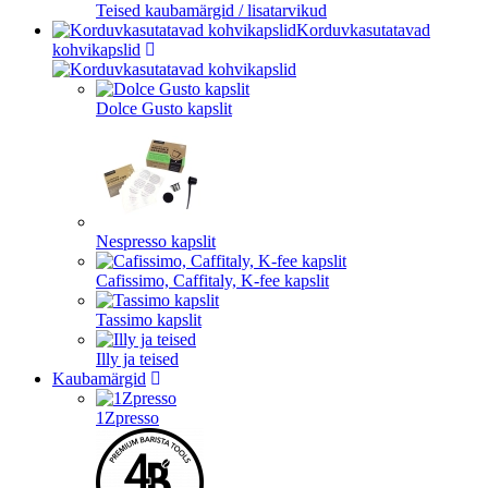
Teised kaubamärgid / lisatarvikud
Korduvkasutatavad
kohvikapslid
Dolce Gusto kapslit
Nespresso kapslit
Cafissimo, Caffitaly, K-fee kapslit
Tassimo kapslit
Illy ja teised
Kaubamärgid
1Zpresso