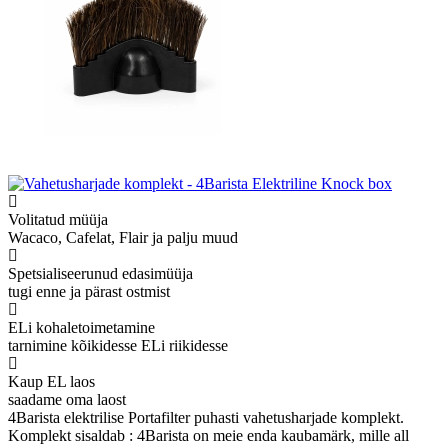
Volitatud müüja
Wacaco, Cafelat, Flair ja palju muud
Spetsialiseerunud edasimüüja
tugi enne ja pärast ostmist
ELi kohaletoimetamine
tarnimine kõikidesse ELi riikidesse
Kaup EL laos
saadame oma laost
4Barista elektrilise Portafilter puhasti vahetusharjade komplekt.
Komplekt sisaldab : 4Barista on meie enda kaubamärk, mille all