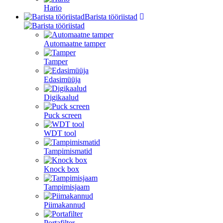
Hario
Barista tööriistad
Automaatne tamper
Tamper
Edasimüüja
Digikaalud
Puck screen
WDT tool
Tampimismatid
Knock box
Tampimisjaam
Piimakannud
Portafilter