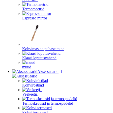
Termomeetrid
Espresso mirror
Kohvimasina puhastamine
Klaasi loputusvahend
muud
Aksessuaarid
Kohviröstijad
Veekeetja
Termoskruusid ja termospudelid
Kohvi termosed