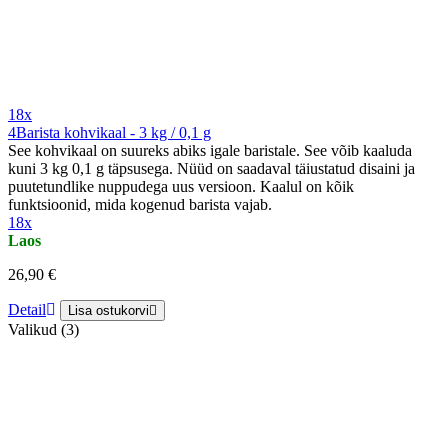
18x
4Barista kohvikaal - 3 kg / 0,1 g
See kohvikaal on suureks abiks igale baristale. See võib kaaluda
kuni 3 kg 0,1 g täpsusega. Nüüd on saadaval täiustatud disaini ja
puutetundlike nuppudega uus versioon. Kaalul on kõik
funktsioonid, mida kogenud barista vajab.
18x
Laos
26,90 €
Detail
Lisa ostukorvi
Valikud (3)