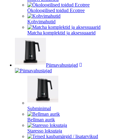
Ökoloogilised toidud Ecotree
Kohvimahutid
Matcha komplektid ja aksessuaarid
Piimavahustajad
Subminimal
Bellman aurik
Staresso loksutaja