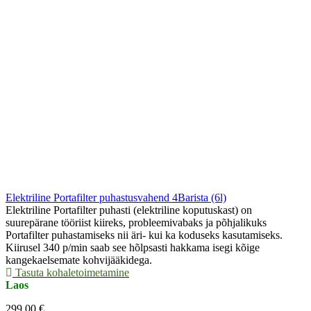
Elektriline Portafilter puhastusvahend 4Barista (6l)
Elektriline Portafilter puhasti (elektriline koputuskast) on
suurepärane tööriist kiireks, probleemivabaks ja põhjalikuks
Portafilter puhastamiseks nii äri- kui ka koduseks kasutamiseks.
Kiirusel 340 p/min saab see hõlpsasti hakkama isegi kõige
kangekaelsemate kohvijääkidega.
Tasuta kohaletoimetamine
Laos
299,00 €