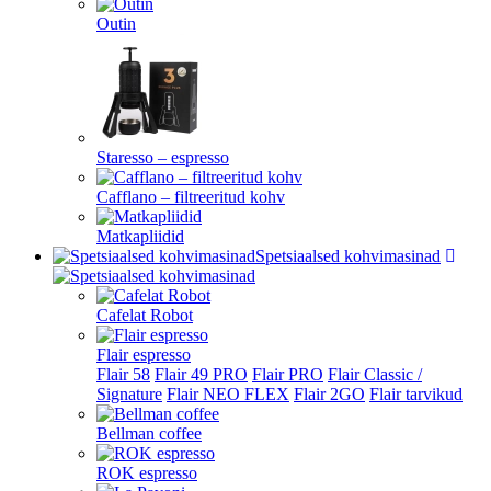
Outin
Staresso – espresso
Cafflano – filtreeritud kohv
Matkapliidid
Spetsiaalsed kohvimasinad
Cafelat Robot
Flair espresso
Flair 58
Flair 49 PRO
Flair PRO
Flair Classic /
Signature
Flair NEO FLEX
Flair 2GO
Flair tarvikud
Bellman coffee
ROK espresso