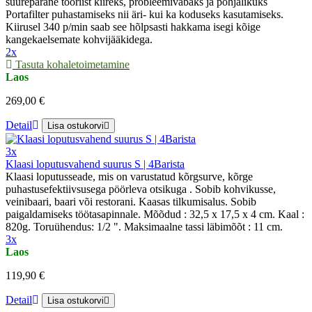
suurepärane tööriist kiireks, probleemivabaks ja põhjalikuks
Portafilter puhastamiseks nii äri- kui ka koduseks kasutamiseks.
Kiirusel 340 p/min saab see hõlpsasti hakkama isegi kõige
kangekaelsemate kohvijääkidega.
2x
Tasuta kohaletoimetamine
Laos
269,00 €
Detail
Lisa ostukorvi
3x
Klaasi loputusvahend suurus S | 4Barista
Klaasi loputusseade, mis on varustatud kõrgsurve, kõrge
puhastusefektiivsusega pöörleva otsikuga . Sobib kohvikusse,
veinibaari, baari või restorani. Kaasas tilkumisalus. Sobib
paigaldamiseks töötasapinnale. Mõõdud : 32,5 x 17,5 x 4 cm. Kaal :
820g. Toruühendus: 1/2 ". Maksimaalne tassi läbimõõt : 11 cm.
3x
Laos
119,90 €
Detail
Lisa ostukorvi