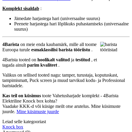
Komplekt sisaldab
:
Jämedate harjastega hari (universaalne suurus)
Peenete harjastega hari lõplikuks puhastamiseks (universaalne
suurus)
4Barista
on meie enda kaubamärk, mille all toome
Euroopa turule
esmaklassilisi barista tööriistu
.
4Barista tooted on
hoolikalt valitud
ja
testitud
, et
tagada ainult
parim kvaliteet
.
Valikus on sellised tooted nagu: tamper, turustaja, koputuskast,
tampimismatt, Puck screen ja muud tarvikud kodu- ja Professional
baristadele.
Kas teil on küsimus
toote Vahetusharjade komplekt - 4Barista
Elektriline Knock box kohta?
Vaadake KKK-d või küsige meilt otse arutelus. Mine küsimuste
juurde.
Mine küsimuste juurde
Leiad selle kategooriast
Knock box