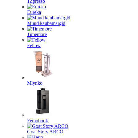
1Zpresso
Eureka
Muud kaubamärgid
Timemore
Fellow
Mlynko
Femobook
Goat Story ARCO