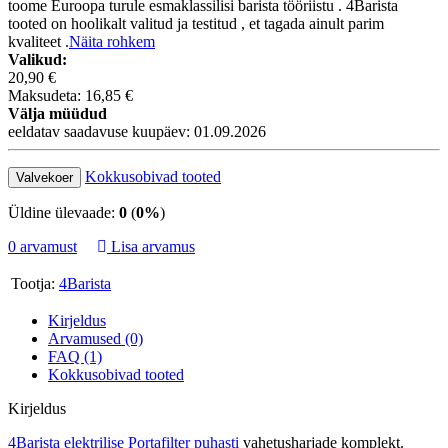
toome Euroopa turule esmaklassilisi barista tööriistu . 4Barista
tooted on hoolikalt valitud ja testitud , et tagada ainult parim
kvaliteet .
Näita rohkem
Valikud:
20,90 €
Maksudeta: 16,85 €
Välja müüdud
eeldatav saadavuse kuupäev: 01.09.2026
Kokkusobivad tooted
Valvekoer
Üldine ülevaade:
0
(
0%
)
0 arvamust
Lisa arvamus
Tootja:
4Barista
Kirjeldus
Arvamused (0)
FAQ (1)
Kokkusobivad tooted
Kirjeldus
4Barista elektrilise Portafilter puhasti
vahetusharjade komplekt.