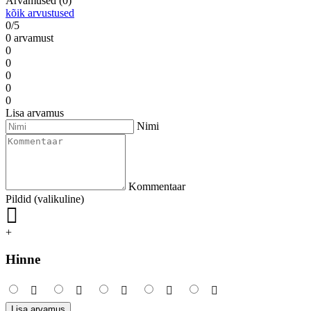
Arvamused (0)
kõik arvustused
0/5
0 arvamust
0
0
0
0
0
Lisa arvamus
Nimi
Kommentaar
Pildid (valikuline)
+
Hinne
Lisa arvamus