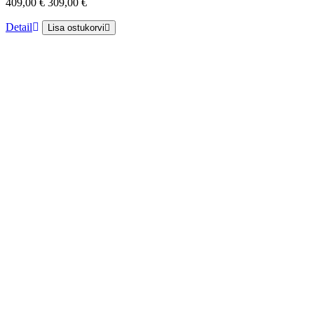
409,00 €
309,00 €
Detail
Lisa ostukorvi