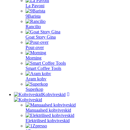
La Pavoni
9Barista
Rancilio
Goat Story Gina
Pour-over
Morning
Smart Coffee Tools
Aram kohv
Superkop
Kohviveskid
Manuaalsed kohviveskid
Elektrilised kohviveskid