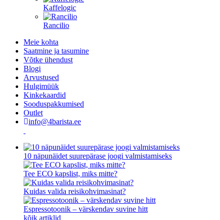
Kaffelogic
Rancilio
Meie kohta
Saatmine ja tasumine
Võtke ühendust
Blogi
Arvustused
Hulgimüük
Kinkekaardid
Sooduspakkumised
Outlet
info@4barista.ee
10 näpunäidet suurepärase joogi valmistamiseks
Tee ECO kapslist, miks mitte?
Kuidas valida reisikohvimasinat?
Espressotoonik – värskendav suvine hitt
kõik artiklid