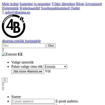
Meie kohta
Saatmine ja tasumine
Võtke ühendust
Blogi
Arvustused
Hulgimüük
Kinkekaardid
Sooduspakkumised
Outlet
info@4barista.ee
4
barista
.ee
kõik baristadele
Otsi
EE
Valige tarneriik
Palun valige oma riik
Või
Jää sisse
4barista.ee
Sisene
E-posti aadress