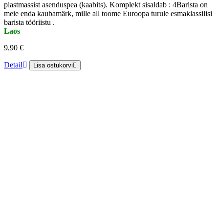
plastmassist asenduspea (kaabits). Komplekt sisaldab : 4Barista on
meie enda kaubamärk, mille all toome Euroopa turule esmaklassilisi
barista tööriistu .
Laos
9,90 €
Detail
Lisa ostukorvi