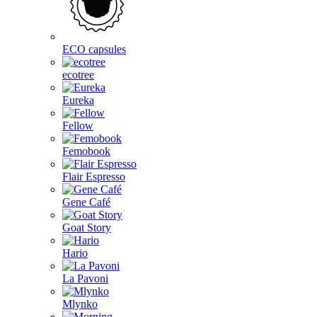
ECO capsules
ecotree
Eureka
Fellow
Femobook
Flair Espresso
Gene Café
Goat Story
Hario
La Pavoni
Mlynko