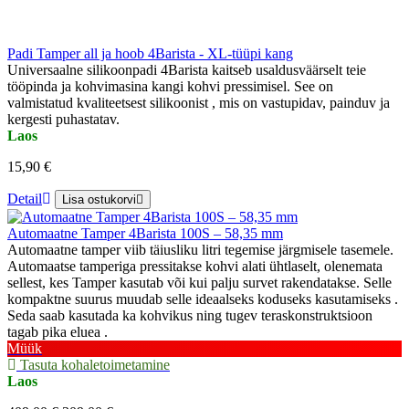
Padi Tamper all ja hoob 4Barista - XL-tüüpi kang
Universaalne silikoonpadi 4Barista kaitseb usaldusväärselt teie
tööpinda ja kohvimasina kangi kohvi pressimisel. See on
valmistatud kvaliteetsest silikoonist , mis on vastupidav, painduv ja
kergesti puhastatav.
Laos
15,90 €
Detail
Lisa ostukorvi
Automaatne Tamper 4Barista 100S – 58,35 mm
Automaatne tamper viib täiusliku litri tegemise järgmisele tasemele.
Automaatse tamperiga pressitakse kohvi alati ühtlaselt, olenemata
sellest, kes Tamper kasutab või kui palju survet rakendatakse. Selle
kompaktne suurus muudab selle ideaalseks koduseks kasutamiseks .
Seda saab kasutada ka kohvikus ning tugev teraskonstruktsioon
tagab pika eluea .
Müük
Tasuta kohaletoimetamine
Laos