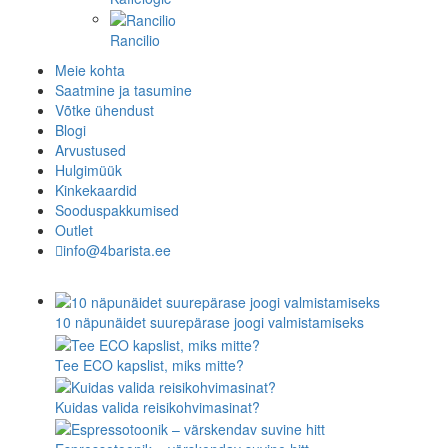
Rancilio
Meie kohta
Saatmine ja tasumine
Võtke ühendust
Blogi
Arvustused
Hulgimüük
Kinkekaardid
Sooduspakkumised
Outlet
info@4barista.ee
10 näpunäidet suurepärase joogi valmistamiseks
Tee ECO kapslist, miks mitte?
Kuidas valida reisikohvimasinat?