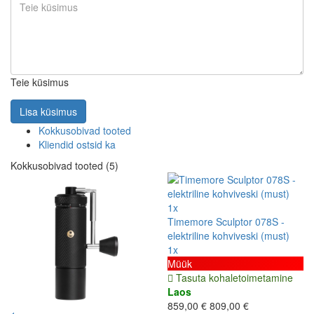
Teie küsimus
Lisa küsimus
Kokkusobivad tooted
Kliendid ostsid ka
Kokkusobivad tooted (5)
1x
Timemore Sculptor 078S -
elektriline kohviveski (must)
1x
Müük
Tasuta kohaletoimetamine
Laos
859,00 €
809,00 €