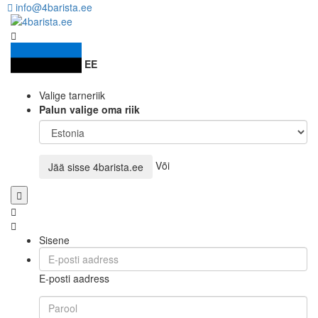
info@4barista.ee
EE
Valige tarneriik
Palun valige oma riik
Või
Jää sisse
4barista.ee
Sisene
E-posti aadress