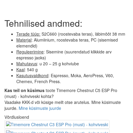
Tehnilised andmed:
Terade tüüp:
S2C660 (roostevaba teras), läbimõõt 38 mm
Materjal
: Alumiinium, roostevaba teras, PC (sisemised
elemendid)
Reguleerimine
: Sisemine (suurendatud klikkide arv
espresso jaoks)
Mahutavus
: u 20 – 25 g kohviube
Kaal
: 540 g
Kasutusvaldkond
: Espresso, Moka, AeroPress, V60,
Chemex, French Press.
Kas teil on küsimus
toote Timemore Chestnut C5 ESP Pro
(must) - kohviveski kohta?
Vaadake KKK-d või küsige meilt otse arutelus. Mine küsimuste
juurde.
Mine küsimuste juurde
Võrdlusloend