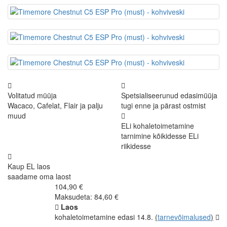
Volitatud müüja
Spetsialiseerunud edasimüüja
Wacaco, Cafelat, Flair ja palju
tugi enne ja pärast ostmist
muud
ELi kohaletoimetamine
tarnimine kõikidesse ELi
riikidesse
Kaup EL laos
saadame oma laost
104,90 €
Maksudeta: 84,60 €
Laos
kohaletoimetamine edasi 14.8.
(
tarnevõimalused
)