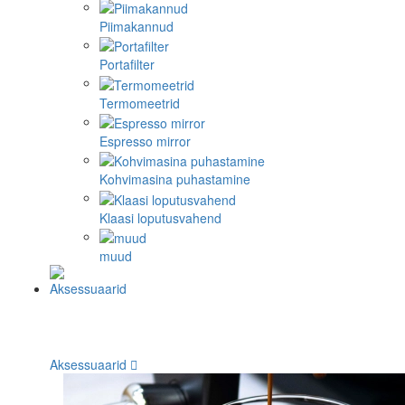
Piimakannud
Portafilter
Termomeetrid
Espresso mirror
Kohvimasina puhastamine
Klaasi loputusvahend
muud
Aksessuaarid