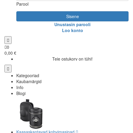
Parool
Sisene
Unustasin parooli
Loo konto
0
0,00 €
Teie ostukorv on tühi!
Kategooriad
Kaubamärgid
Info
Blogi
Kaasaskantavad kohvimasinad