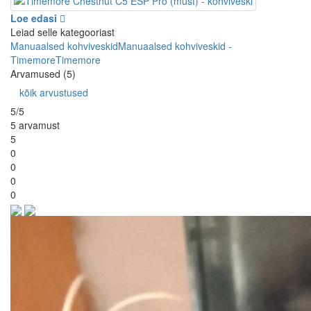
Loe edasi
Leiad selle kategooriast
Manuaalsed kohviveskid
Manuaalsed kohviveskid -
Timemore
Timemore
Arvamused (5)
kõik arvustused
5/5
5 arvamust
5
0
0
0
0