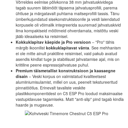
Võrreldes eelmise põlvkonna 38 mm jahvatuskividega
tagab suurem läbimõõt täpsema jahvatusprofiili, parema
ühtluse ja märgatavalt puhtama maitseprofiili tassis. Tänu
ümberkujundatud sisekonstruktsioonile ja veidi laiendatud
korpusele oli võimalik integreerida suuremad jahvatuskivid
ilma kompaktseid mõõtmeid ohverdamata, mistõttu veski
jääb ideaalseks ka reisimisel.
Kokkuklapitav käepide ja Pro versioon
– "Pro" tähis
märgib ikoonilist
kokkuklapitavat vänta
. See mehhanism
ei ole mitte ainult praktiline reisimisel, vaid pakub avatud
asendis kindlat tuge ja stabiilsust jahvatamise ajal, mis on
kriitiline peene espressojahvatuse puhul.
Premium täismetallist konstruktsioon ja kaasaegne
disain
– Veski korpus on valmistatud kvaliteetsest
alumiiniumisulamist, millel on uus, peenelt tekstureeritud
pinnatöötlus. Erinevalt tavaliste veskite
plastikkomponentidest on C5 ESP Pro loodud maksimaalse
vastupidavuse tagamiseks. Matt "anti-slip" pind tagab kindla
haarde ja mugavuse.