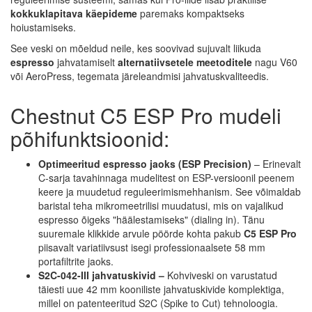
kokkuklapitava käepideme
paremaks kompaktseks
hoiustamiseks.
See veski on mõeldud neile, kes soovivad sujuvalt liikuda
espresso
jahvatamiselt
alternatiivsetele meetoditele
nagu V60
või AeroPress, tegemata järeleandmisi jahvatuskvaliteedis.
Chestnut C5 ESP Pro mudeli
põhifunktsioonid:
Optimeeritud espresso jaoks (ESP Precision)
– Erinevalt
C-sarja tavahinnaga mudelitest on ESP-versioonil peenem
keere ja muudetud reguleerimismehhanism. See võimaldab
baristal teha mikromeetrilisi muudatusi, mis on vajalikud
espresso õigeks "häälestamiseks" (dialing in). Tänu
suuremale klikkide arvule pöörde kohta pakub
C5 ESP Pro
piisavalt variatiivsust isegi professionaalsete 58 mm
portafiltrite jaoks.
S2C-042-III jahvatuskivid –
Kohviveski on varustatud
täiesti uue 42 mm kooniliste jahvatuskivide komplektiga,
millel on patenteeritud S2C (Spike to Cut) tehnoloogia.