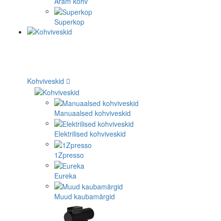
Aram kohv
Superkop
Kohviveskid
Manuaalsed kohviveskid
Elektrilised kohviveskid
1Zpresso
Eureka
Muud kaubamärgid