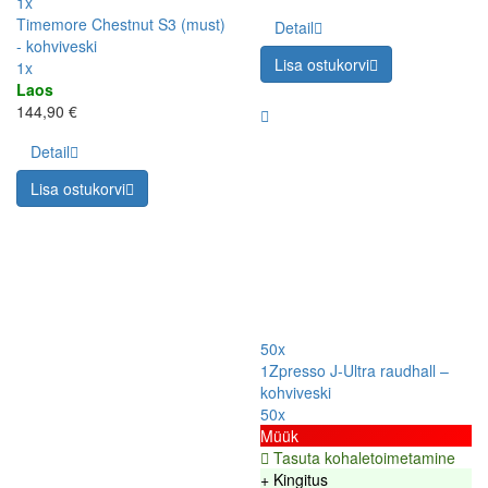
1x
Timemore Chestnut S3 (must)
Detail
- kohviveski
Lisa ostukorvi
1x
Laos
144,90 €
Detail
Lisa ostukorvi
50x
1Zpresso J-Ultra raudhall –
kohviveski
50x
Müük
Tasuta kohaletoimetamine
+ Kingitus