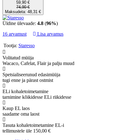
59,90 €
74,90 €
Maksudeta: 48,31 €
Üldine ülevaade:
4.8
(
96%
)
16 arvamust
Lisa arvamus
Tootja:
Staresso
Volitatud müüja
Wacaco, Cafelat, Flair ja palju muud
Spetsialiseerunud edasimüüja
tugi enne ja pärast ostmist
ELi kohaletoimetamine
tarnimine kõikidesse ELi riikidesse
Kaup EL laos
saadame oma laost
Tasuta kohaletoimetamine EL-i
tellimustele üle 150,00 €