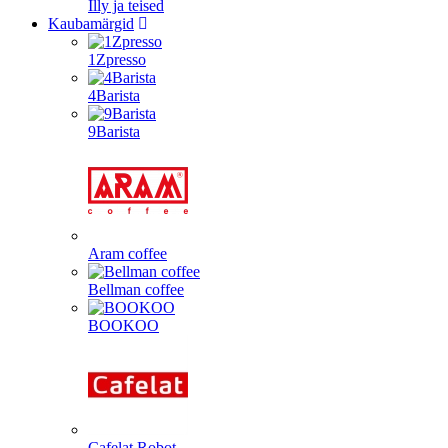
Illy ja teised
Kaubamärgid
1Zpresso
4Barista
9Barista
Aram coffee
Bellman coffee
BOOKOO
Cafelat Robot