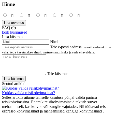
Hinne
Lisa arvamus
FAQ (0)
kõik küsimused
Lisa küsimus
Nimi
Teie e-posti aadress
E-posti aadressi pole
vaja. Seda kasutatakse ainult vastuse saatmiseks ja seda ei avaldata.
Teie küsimus
Lisa küsimus
Seotud artiklid
Kuidas valida reisikohvimasinat?
Selles artiklis aitame teil selle kasutuse põhjal valida parima
reisikohvimasina. Enamik reisikohvimasinaid tekitab survet
mehaaniliselt, kas kolvile või kangile vajutades. Nii töötavad reisi-
espresso kohvimasinad ja mehaanilised kangiga kohvimasinad .