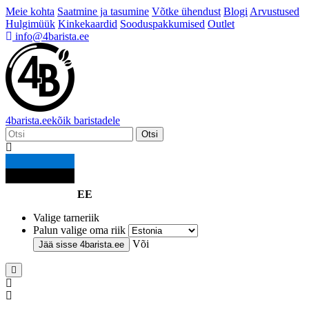
Meie kohta
Saatmine ja tasumine
Võtke ühendust
Blogi
Arvustused
Hulgimüük
Kinkekaardid
Sooduspakkumised
Outlet
info@4barista.ee
4
barista
.ee
kõik baristadele
Otsi
EE
Valige tarneriik
Palun valige oma riik
Või
Jää sisse
4barista.ee