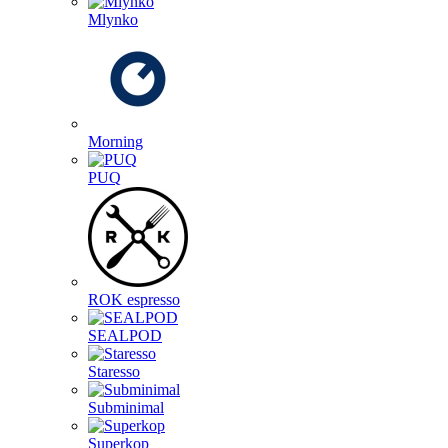
Mlynko
Morning
PUQ
ROK espresso
SEALPOD
Staresso
Subminimal
Superkop