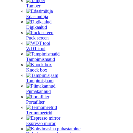
Tamper
Edasimüüja
Digikaalud
Puck screen
WDT tool
Tampimismatid
Knock box
Tampimisjaam
Piimakannud
Portafilter
Termomeetrid
Espresso mirror