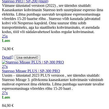
Staresso PRO | SP-200 (must)
Viimane täiustatud versioon (2022) , see täiendus sisaldab:
Kaasaskantav kohvimasin Staresso teeb suurepärase espresso ilma
elektrita. Lihtsa pumbaga saavutab tavapärase espressomasinaga
võrreldes 15-20 baarise rõhu . Staresso võib kasutada jahvatatud
kohvi või Nespresso kapsleid. Oma suuruse tõttu sobib
transportimiseks, aga ka staatiliseks kohvimasinaks, et asendada
kodus, tööl või nädalavahetusel kodus regular kohvimasinat.
25x
Laos
74,90 €
Detail
Lisa ostukorvi
27x
Staresso Mirage PLUS | SP-300 PRO
Uusim – täiustatud 2023 PLUS versioon , see täiendus sisaldab:
Staresso Mirage 3. põlvkonna kaasaskantav kohvimasin valmistab
maitsvat espressot ilma elektrita. Lihtsa pumbaga saavutate tavalise
espressomasinaga võrreldes rõhu 15-20 baari .
27x
Laos
84,90 €