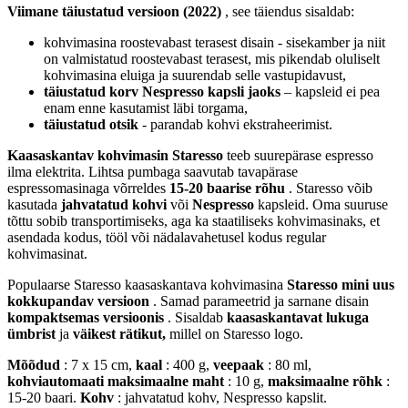
Viimane täiustatud versioon (2022)
, see täiendus sisaldab:
kohvimasina roostevabast terasest disain - sisekamber ja niit
on valmistatud roostevabast terasest, mis pikendab oluliselt
kohvimasina eluiga ja suurendab selle vastupidavust,
täiustatud korv Nespresso kapsli jaoks
– kapsleid ei pea
enam enne kasutamist läbi torgama,
täiustatud otsik
- parandab kohvi ekstraheerimist.
Kaasaskantav kohvimasin Staresso
teeb suurepärase espresso
ilma elektrita. Lihtsa pumbaga saavutab tavapärase
espressomasinaga võrreldes
15-20 baarise rõhu
. Staresso võib
kasutada
jahvatatud kohvi
või
Nespresso
kapsleid. Oma suuruse
tõttu sobib transportimiseks, aga ka staatiliseks kohvimasinaks, et
asendada kodus, tööl või nädalavahetusel kodus regular
kohvimasinat.
Populaarse Staresso kaasaskantava kohvimasina
Staresso mini
uus
kokkupandav versioon
. Samad parameetrid ja sarnane disain
kompaktsemas versioonis
. Sisaldab
kaasaskantavat lukuga
ümbrist
ja
väikest rätikut,
millel on Staresso logo.
Mõõdud
: 7 x 15 cm,
kaal
: 400 g,
veepaak
: 80 ml,
kohviautomaati maksimaalne maht
: 10 g,
maksimaalne rõhk
:
15-20 baari.
Kohv
: jahvatatud kohv, Nespresso kapslit.