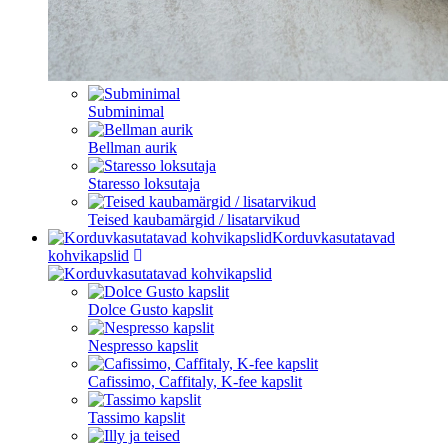
Subminimal
Bellman aurik
Staresso loksutaja
Teised kaubamärgid / lisatarvikud
Korduvkasutatavad
kohvikapslid
Dolce Gusto kapslit
Nespresso kapslit
Cafissimo, Caffitaly, K-fee kapslit
Tassimo kapslit