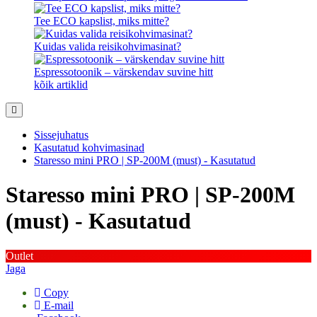
Tee ECO kapslist, miks mitte?
Kuidas valida reisikohvimasinat?
Espressotoonik – värskendav suvine hitt
kõik artiklid
Sissejuhatus
Kasutatud kohvimasinad
Staresso mini PRO | SP-200M (must) - Kasutatud
Staresso mini PRO | SP-200M
(must) - Kasutatud
Outlet
Jaga
Copy
E-mail