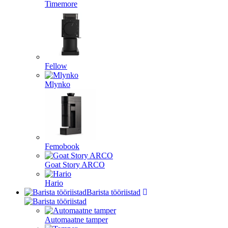
Timemore
Fellow
Mlynko
Femobook
Goat Story ARCO
Hario
Barista tööriistad
Automaatne tamper