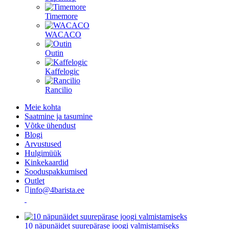
Timemore
WACACO
Outin
Kaffelogic
Rancilio
Meie kohta
Saatmine ja tasumine
Võtke ühendust
Blogi
Arvustused
Hulgimüük
Kinkekaardid
Sooduspakkumised
Outlet
info@4barista.ee
10 näpunäidet suurepärase joogi valmistamiseks