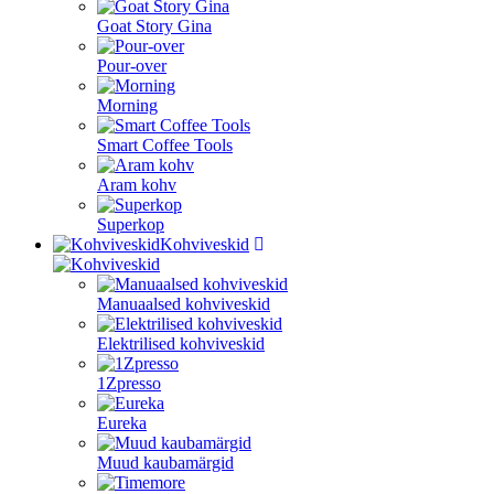
Goat Story Gina
Pour-over
Morning
Smart Coffee Tools
Aram kohv
Superkop
Kohviveskid
Manuaalsed kohviveskid
Elektrilised kohviveskid
1Zpresso
Eureka
Muud kaubamärgid