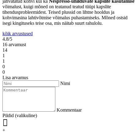
jahvatatud kohvi kui ka
Nespresso-ühilduvate kapslite
kasutamise
võimalust, kuigi mõned on teatanud teatud tüüpi kapslite
tihendusprobleemidest. Teised plussid on lihtne hooldus ja
kohvimasina lahtivõtmise võimalus puhastamiseks. Mõned ostsid
isegi kingituseks teise osa, mis näitab suurt rahulolu.
kõik arvustused
4.8/5
16 arvamust
14
1
1
0
0
Lisa arvamus
Nimi
Kommentaar
Pildid (valikuline)
+