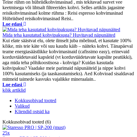
Teine rühm on hübriidkohvimasinad , mis tekitavad survet vee
keetmisega või lihtsalt filtreerides kohvi. Selles artiklis jagasime
reisikohvimasinad kolme rühma : Reisi espresso kohvimasinad
Hübriidsed reisikohvimasinad Reisi..
Loe edasi
Mida teha kasutatud kohvipaksuga? Huvitavad näpunäited
Kui elate säästvat elu, olete ilmselt juba mõelnud, et kasutate 100%
kõike, mis teie käte või suu kaudu käib – näiteks kohvi. Tänapäeval
teame energiasäästlikke kohvimasinaid (cafissimo easy), erinevaid
korduvtäidetavaid kapsleid (vt korduvtäidetavate kapslite peatükki),
aga mida teha põhikoostisosa - kohviga? Kuidas kasutada
kohvipaksu? Vaadake meie parimaid näpunäiteid ja nippe kohvi
100% kasutamiseks (ja taaskasutamiseks). Aed Kohvioad sisaldavad
mitmeid taimede kasvuks vajalikke mineraalain..
Loe edasi
kõik artiklid
Kokkusobivad tooted
Valikud
Kliendid ostsid ka
Kokkusobivad tooted (6)
25x