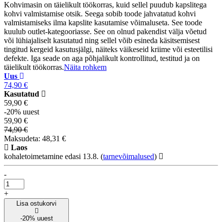
Kohvimasin on täielikult töökorras, kuid sellel puudub kapslitega
kohvi valmistamise otsik. Seega sobib toode jahvatatud kohvi
valmistamiseks ilma kapslite kasutamise võimaluseta. See toode
kuulub outlet-kategooriasse. See on olnud pakendist välja võetud
või lühiajaliselt kasutatud ning sellel võib esineda käsitsemisest
tingitud kergeid kasutusjälgi, näiteks väikeseid kriime või esteetilisi
defekte. Iga seade on aga põhjalikult kontrollitud, testitud ja on
täielikult töökorras.
Näita rohkem
Uus
74,90 €
Kasutatud
59,90 €
-20% uuest
59,90 €
74,90 €
Maksudeta: 48,31 €
Laos
kohaletoimetamine edasi 13.8.
(
tarnevõimalused
)
-
+
Lisa ostukorvi
-20% uuest