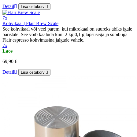
Detail
Lisa ostukorvi
7x
Kohvikaal | Flair Brew Scale
See kohvikaal või veel parem, kui mikrokaal on suureks abiks igale
baristale. See võib kaaluda kuni 2 kg 0,1 g täpsusega ja sobib iga
Flair espresso kohvimasina jalgade vahele.
7x
Laos
69,90 €
Detail
Lisa ostukorvi