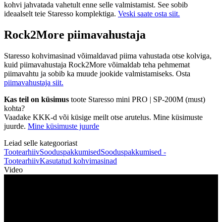
kohvi jahvatada vahetult enne selle valmistamist. See sobib
ideaalselt teie Staresso komplektiga.
Veski saate osta siit.
Rock2More piimavahustaja
Staresso kohvimasinad võimaldavad piima vahustada otse kolviga,
kuid piimavahustaja Rock2More võimaldab teha pehmemat
piimavahtu ja sobib ka muude jookide valmistamiseks. Osta
piimavahustaja siit.
Kas teil on küsimus
toote Staresso mini PRO | SP-200M (must)
kohta?
Vaadake KKK-d või küsige meilt otse arutelus. Mine küsimuste
juurde.
Mine küsimuste juurde
Leiad selle kategooriast
Tootearhiiv
Sooduspakkumised
Sooduspakkumised -
Tootearhiiv
Kasutatud kohvimasinad
Video