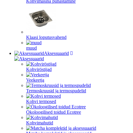
Kohvimasina puhastamine
Klaasi loputusvahend
muud
Aksessuaarid
Kohviröstijad
Veekeetja
Termoskruusid ja termospudelid
Kohvi termosed
Ökoloogilised toidud Ecotree
Kohvimahutid