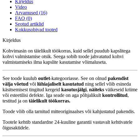
Kirjeldus
Video
Arvamused (16)
FAQ (0)
Seotud artiklid
Kokkusobivad tooted
Kirjeldus
Kohvimasin on täielikult töökorras, kuid sellel puudub kapslitega
kohvi valmistamise otsik. Seega sobib toode jahvatatud kohvi
valmistamiseks ilma kapslite kasutamise võimaluseta.
See toode kuulub
outlet
-kategooriasse. See on olnud
pakendist
välja võetud
või
lühiajaliselt kasutatud
ning sellel võib esineda
käsitsemisest tingitud kergeid
kasutusjälgi
,
näiteks
väikeseid kriime
või esteetilisi defekte. Iga seade on aga põhjalikult
kontrollitud
,
testitud ja on
täielikult töökorras.
Toode võib olla tarnitud mitteoriginaalses või kahjustatud pakendis.
Tootele kehtib standardne 24-kuuline garantii vastavalt kehtivatele
õigusaktidele.