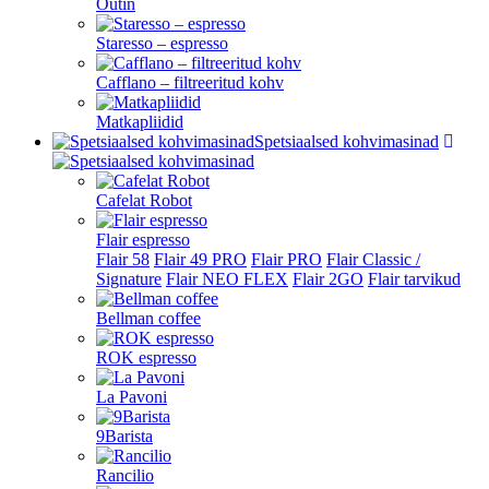
Outin
Staresso – espresso
Cafflano – filtreeritud kohv
Matkapliidid
Spetsiaalsed kohvimasinad
Cafelat Robot
Flair espresso
Flair 58
Flair 49 PRO
Flair PRO
Flair Classic /
Signature
Flair NEO FLEX
Flair 2GO
Flair tarvikud
Bellman coffee
ROK espresso
La Pavoni
9Barista
Rancilio