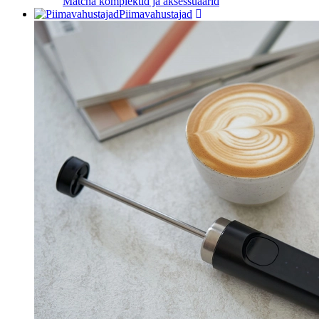
Matcha komplektid ja aksessuaarid
Piimavahustajad