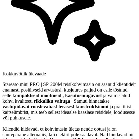
Kokkuvõtlik ülevaade
Staresso mini PRO | SP-200M reisikohvimasin on saanud klientidelt
enamasti positiivseid arvustusi, kusjuures paljud on esile tõstnud
selle
kompaktseid mõõtmeid
,
kasutusmugavust
ja valmistatud
kohvi kvaliteeti
rikkaliku vahuga
. Samuti hinnatakse
vastupidavat roostevabast terasest konstruktsiooni
ja praktilist
kaitseümbrist, mis teeb sellest ideaalse kaaslase reisidele, loodusesse
või puhkusele.
Kliendid kiidavad, et kohvimasin ületas nende ootusi ja on
suurepärane alternatiiv, kui elektrit pole saadaval. Nad hindavad nii