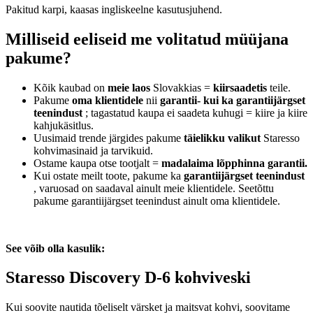
Pakitud karpi, kaasas ingliskeelne kasutusjuhend.
Milliseid eeliseid me volitatud müüjana
pakume?
Kõik kaubad on
meie laos
Slovakkias =
kiirsaadetis
teile.
Pakume
oma klientidele
nii
garantii- kui ka garantiijärgset
teenindust
; tagastatud kaupa ei saadeta kuhugi = kiire ja kiire
kahjukäsitlus.
Uusimaid trende järgides pakume
täielikku valikut
Staresso
kohvimasinaid ja tarvikuid.
Ostame kaupa otse tootjalt =
madalaima lõpphinna garantii.
Kui ostate meilt toote, pakume ka
garantiijärgset teenindust
, varuosad on saadaval ainult meie klientidele. Seetõttu
pakume garantiijärgset teenindust ainult oma klientidele.
See võib olla kasulik:
Staresso Discovery D-6 kohviveski
Kui soovite nautida tõeliselt värsket ja maitsvat kohvi, soovitame