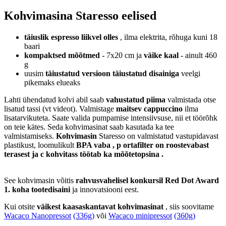
Kohvimasina Staresso eelised
täiuslik espresso liikvel olles
, ilma elektrita, rõhuga kuni 18
baari
kompaktsed mõõtmed
- 7x20 cm ja
väike kaal
- ainult 460
g
uusim
täiustatud versioon
täiustatud disainiga
veelgi
pikemaks elueaks
Lahti ühendatud kolvi abil saab
vahustatud piima
valmistada otse
lisatud tassi (vt videot). Valmistage
maitsev
cappuccino
ilma
lisatarvikuteta. Saate valida pumpamise intensiivsuse, nii et töörõhk
on teie kätes. Seda kohvimasinat saab kasutada ka tee
valmistamiseks.
Kohvimasin
Staresso on valmistatud vastupidavast
plastikust, loomulikult
BPA vaba
, p ortafilter on roostevabast
terasest ja c kohvitass
töötab
ka
mõõtetopsina
.
See kohvimasin võitis
rahvusvahelisel konkursil
Red Dot Award
1. koha
tootedisaini
ja innovatsiooni eest.
Kui otsite
väikest kaasaskantavat kohvimasinat
, siis soovitame
Wacaco Nanopressot
(336g)
või
Wacaco minipressot
(360g)