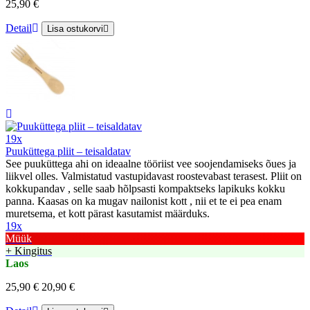
25,90 €
Detail
Lisa ostukorvi
19x
Puuküttega pliit – teisaldatav
See puuküttega ahi on ideaalne tööriist vee soojendamiseks õues ja
liikvel olles. Valmistatud vastupidavast roostevabast terasest. Pliit on
kokkupandav , selle saab hõlpsasti kompaktseks lapikuks kokku
panna. Kaasas on ka mugav nailonist kott , nii et te ei pea enam
muretsema, et kott pärast kasutamist määrduks.
19x
Müük
+ Kingitus
Laos
25,90 €
20,90 €