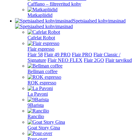
Cafflano – filtreeritud kohv
Matkapliidid
Spetsiaalsed kohvimasinad
Cafelat Robot
Flair espresso
Flair 58
Flair 49 PRO
Flair PRO
Flair Classic /
Signature
Flair NEO FLEX
Flair 2GO
Flair tarvikud
Bellman coffee
ROK espresso
La Pavoni
9Barista
Rancilio
Goat Story Gina
Pour-over