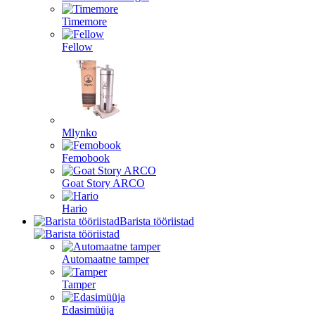
Timemore
Fellow
Mlynko
Femobook
Goat Story ARCO
Hario
Barista tööriistad
Automaatne tamper
Tamper
Edasimüüja