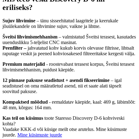
eriliseks?
Sujuv lihvimine
– tänu sisseehitatud laagritele ja keerukale
jõuülekandele on lihvimine sujuv, vaikne ja lihtne.
Šveitsi lihvimismehhanism
– valmistatud Šveitsi terasest, kasutades
uuenduslikku 5-teljelist CNC masinat.
Peenfilter –
jahvatatud kohv kukub korvis olevasse filtrisse, lihtsalt
raputage veskit ja peened kohviosakesed filtreeritakse kergesti välja.
Premium materjalid
- roostevabast terasest korpus, Šveitsi terasest
lihvimismehhanism, puidust käepide.
12 pinnase paksuse seadistust + asendi fikseerimine
– igal
seadistusel on oma määratletud asend, nii et saate alati täpselt
soovitud paksuse.
Kompaktsed mõõdud
- eemaldatav käepide, kaal: 469 g, läbimõõt:
48 mm, kõrgus: 164 mm.
Kas teil on küsimus
toote Staresso Discovery D-6 kohviveski
kohta?
Vaadake KKK-d või küsige meilt otse arutelus. Mine küsimuste
juurde.
Mine küsimuste juurde