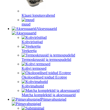
Klaasi loputusvahend
muud
Aksessuaarid
Kohviröstijad
Veekeetja
Termoskruusid ja termospudelid
Kohvi termosed
Ökoloogilised toidud Ecotree
Kohvimahutid
Matcha komplektid ja aksessuaarid
Piimavahustajad