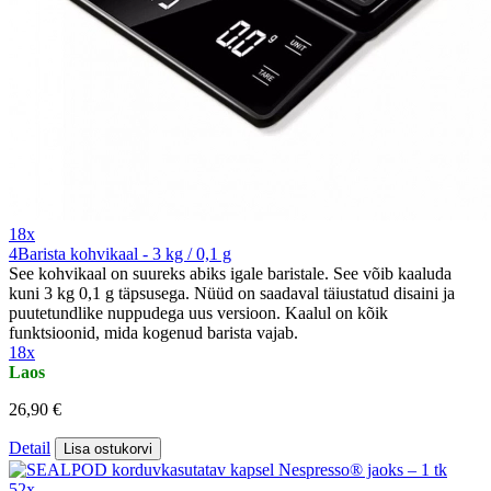
18x
4Barista kohvikaal - 3 kg / 0,1 g
See kohvikaal on suureks abiks igale baristale. See võib kaaluda
kuni 3 kg 0,1 g täpsusega. Nüüd on saadaval täiustatud disaini ja
puutetundlike nuppudega uus versioon. Kaalul on kõik
funktsioonid, mida kogenud barista vajab.
18x
Laos
26,90 €
Detail
Lisa ostukorvi
52x