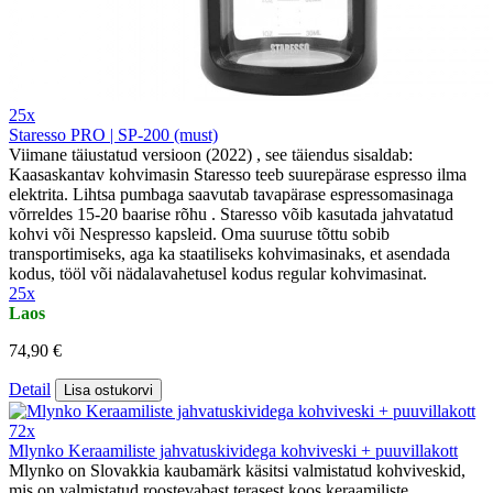
25x
Staresso PRO | SP-200 (must)
Viimane täiustatud versioon (2022) , see täiendus sisaldab:
Kaasaskantav kohvimasin Staresso teeb suurepärase espresso ilma
elektrita. Lihtsa pumbaga saavutab tavapärase espressomasinaga
võrreldes 15-20 baarise rõhu . Staresso võib kasutada jahvatatud
kohvi või Nespresso kapsleid. Oma suuruse tõttu sobib
transportimiseks, aga ka staatiliseks kohvimasinaks, et asendada
kodus, tööl või nädalavahetusel kodus regular kohvimasinat.
25x
Laos
74,90 €
Detail
Lisa ostukorvi
72x
Mlynko Keraamiliste jahvatuskividega kohviveski + puuvillakott
Mlynko on Slovakkia kaubamärk käsitsi valmistatud kohviveskid,
mis on valmistatud roostevabast terasest koos keraamiliste