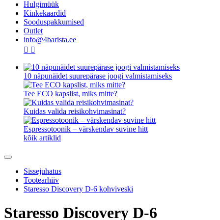
Hulgimüük
Kinkekaardid
Sooduspakkumised
Outlet
info@4barista.ee
10 näpunäidet suurepärase joogi valmistamiseks
Tee ECO kapslist, miks mitte?
Kuidas valida reisikohvimasinat?
Espressotoonik – värskendav suvine hitt
kõik artiklid
Sissejuhatus
Tootearhiiv
Staresso Discovery D-6 kohviveski
Staresso Discovery D-6