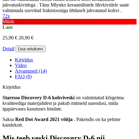
jahvatuskividega . Tänu Mlynko keraamilistele lihvkividele saate
valmistada soovitud fraktsiooniga ühtlaselt jahvatatud kohvi .
72x
Müük
Laos
25,90 €
20,90 €
Detail
Lisa ostukorvi
Kirjeldus
Video
Arvamused (14)
FAQ (0)
Kirjeldus
Staresso Discovery D-6 kohviveski
on valmistatud kõrgeima
kvaliteediga materjalidest ja pakub mitmeid uuendusi, mida
igapäevases kasutuses hindate.
Saksa
Red Dot Award 2021
võitja
. Pakendis on ka pehme
kandekott.
Mis teeb veski Discovery D-6 nii