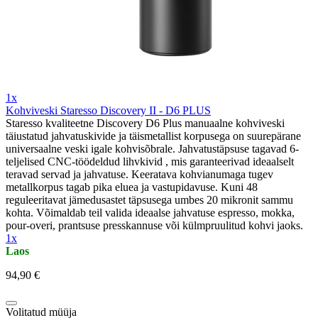
1x
Kohviveski Staresso Discovery II - D6 PLUS
Staresso kvaliteetne Discovery D6 Plus manuaalne kohviveski
täiustatud jahvatuskivide ja täismetallist korpusega on suurepärane
universaalne veski igale kohvisõbrale. Jahvatustäpsuse tagavad 6-
teljelised CNC-töödeldud lihvkivid , mis garanteerivad ideaalselt
teravad servad ja jahvatuse. Keeratava kohvianumaga tugev
metallkorpus tagab pika eluea ja vastupidavuse. Kuni 48
reguleeritavat jämedusastet täpsusega umbes 20 mikronit sammu
kohta. Võimaldab teil valida ideaalse jahvatuse espresso, mokka,
pour-overi, prantsuse presskannuse või külmpruulitud kohvi jaoks.
1x
Laos
94,90 €
Volitatud müüja