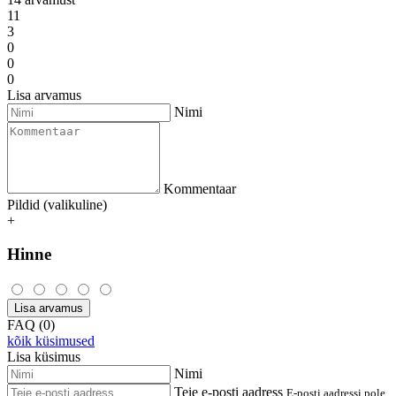
11
3
0
0
0
Lisa arvamus
Nimi
Kommentaar
Pildid (valikuline)
+
Hinne
Lisa arvamus
FAQ (0)
kõik küsimused
Lisa küsimus
Nimi
Teie e-posti aadress
E-posti aadressi pole