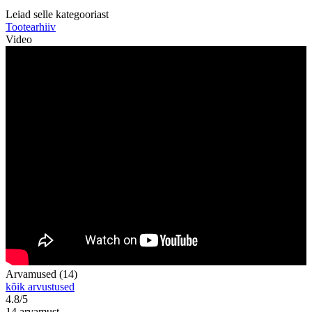
Leiad selle kategooriast
Tootearhiiv
Video
Arvamused (14)
kõik arvustused
4.8/5
14 arvamust