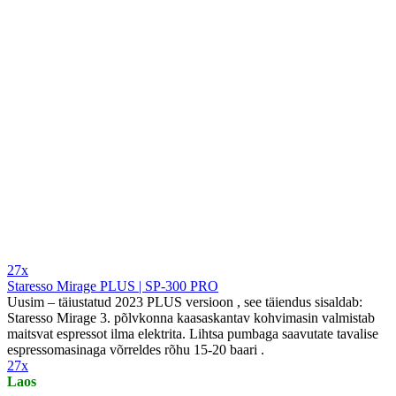
27x
Staresso Mirage PLUS | SP-300 PRO
Uusim – täiustatud 2023 PLUS versioon , see täiendus sisaldab:
Staresso Mirage 3. põlvkonna kaasaskantav kohvimasin valmistab
maitsvat espressot ilma elektrita. Lihtsa pumbaga saavutate tavalise
espressomasinaga võrreldes rõhu 15-20 baari .
27x
Laos