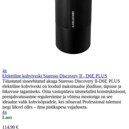
4x
Elektriline kohviveski Staresso Discovery II - D6E PLUS
Täiustatud sisseehitatud akuga Staresso Discovery II-D6E PLUS
elektriline kohviveski on loodud maksimaalse jõudluse, täpsuse ja
liikuvuse tagamiseks. Oma vastupidava täismetallist konstruktsiooni,
peenjahvatusastme reguleerimise ja võimsa mootoriga on see
ideaalne valik kohvisõpradele, kes nõuavad Professional tulemusi
isegi liikvel olles – ilma pistikupesa vajaduseta.
4x
Laos
114,90 €