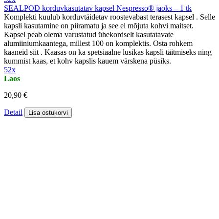
SEALPOD korduvkasutatav kapsel Nespresso® jaoks – 1 tk
Komplekti kuulub korduvtäidetav roostevabast terasest kapsel . Selle
kapsli kasutamine on piiramatu ja see ei mõjuta kohvi maitset.
Kapsel peab olema varustatud ühekordselt kasutatavate
alumiiniumkaantega, millest 100 on komplektis. Osta rohkem
kaaneid siit . Kaasas on ka spetsiaalne lusikas kapsli täitmiseks ning
kummist kaas, et kohv kapslis kauem värskena püsiks.
52x
Laos
20,90 €
Detail
Lisa ostukorvi