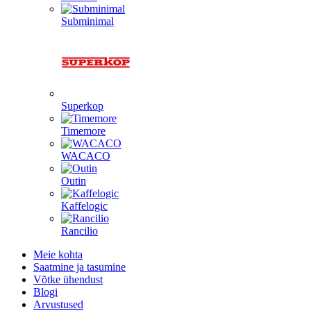
Subminimal
Superkop
Timemore
WACACO
Outin
Kaffelogic
Rancilio
Meie kohta
Saatmine ja tasumine
Võtke ühendust
Blogi
Arvustused