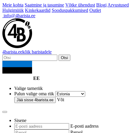
Meie kohta
Saatmine ja tasumine
Võtke ühendust
Blogi
Arvustused
Hulgimüük
Kinkekaardid
Sooduspakkumised
Outlet
info@4barista.ee
4
barista
.ee
kõik baristadele
Otsi
EE
Valige tarneriik
Palun valige oma riik
Või
Jää sisse
4barista.ee
Sisene
E-posti aadress
Parool