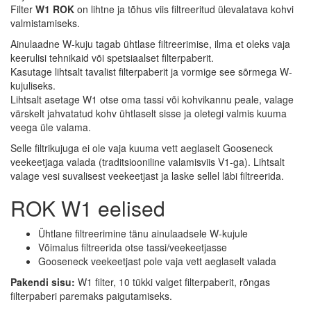
Filter
W1
ROK
on lihtne ja tõhus viis filtreeritud ülevalatava kohvi
valmistamiseks.
Ainulaadne W-kuju tagab ühtlase filtreerimise, ilma et oleks vaja
keerulisi tehnikaid või spetsiaalset filterpaberit.
Kasutage lihtsalt tavalist filterpaberit ja vormige see sõrmega W-
kujuliseks.
Lihtsalt asetage W1 otse oma tassi või kohvikannu peale, valage
värskelt jahvatatud kohv ühtlaselt sisse ja oletegi valmis kuuma
veega üle valama.
Selle filtrikujuga ei ole vaja kuuma vett aeglaselt Gooseneck
veekeetjaga valada (traditsiooniline valamisviis V1-ga). Lihtsalt
valage vesi suvalisest veekeetjast ja laske sellel läbi filtreerida.
ROK W1 eelised
Ühtlane filtreerimine tänu ainulaadsele W-kujule
Võimalus filtreerida otse tassi/veekeetjasse
Gooseneck veekeetjast pole vaja vett aeglaselt valada
Pakendi sisu:
W1 filter, 10 tükki valget filterpaberit, rõngas
filterpaberi paremaks paigutamiseks.