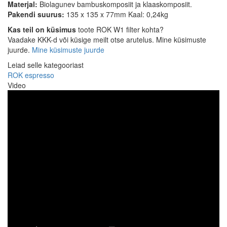
Materjal:
Biolagunev bambuskomposiit ja klaaskomposiit.
Pakendi suurus:
135 x 135 x 77mm Kaal: 0,24kg
Kas teil on küsimus
toote ROK W1 filter kohta?
Vaadake KKK-d või küsige meilt otse arutelus. Mine küsimuste
juurde.
Mine küsimuste juurde
Leiad selle kategooriast
ROK espresso
Video