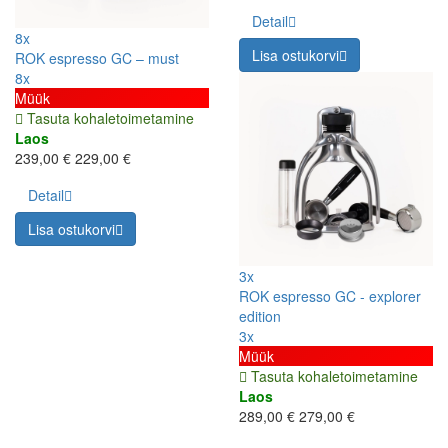
Detail
8x
Lisa ostukorvi
ROK espresso GC – must
8x
Müük
Tasuta kohaletoimetamine
Laos
239,00 €
229,00 €
Detail
Lisa ostukorvi
3x
ROK espresso GC - explorer
edition
3x
Müük
Tasuta kohaletoimetamine
Laos
289,00 €
279,00 €