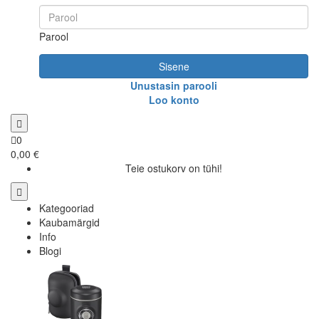
Parool
Sisene
Unustasin parooli
Loo konto
0
0,00 €
Teie ostukorv on tühi!
Kategooriad
Kaubamärgid
Info
Blogi