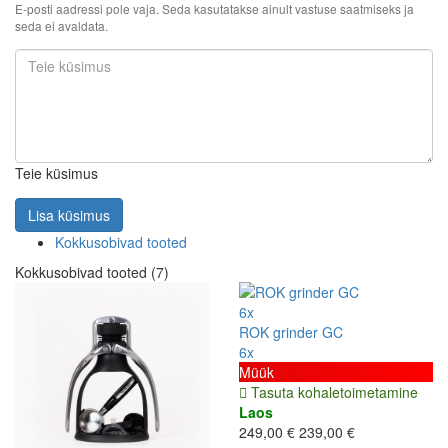
E-posti aadressi pole vaja. Seda kasutatakse ainult vastuse saatmiseks ja
seda ei avaldata.
Teie küsimus
Lisa küsimus
Kokkusobivad tooted
Kokkusobivad tooted (7)
6x
ROK grinder GC
6x
Müük
Tasuta kohaletoimetamine
Laos
249,00 €
239,00 €