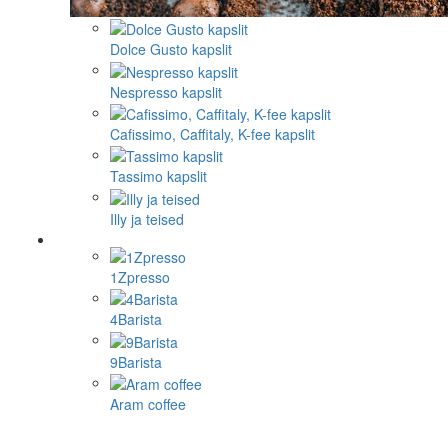
Dolce Gusto kapslit
Nespresso kapslit
Cafissimo, Caffitaly, K-fee kapslit
Tassimo kapslit
Illy ja teised
1Zpresso
4Barista
9Barista
Aram coffee