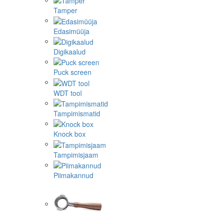
Tamper
Edasimüüja
Digikaalud
Puck screen
WDT tool
Tampimismatid
Knock box
Tampimisjaam
Piimakannud