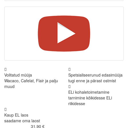
Volitatud müüja
Spetsialiseerunud edasimüüja
Wacaco, Cafelat, Flair ja palju
tugi enne ja pärast ostmist
muud
ELi kohaletoimetamine
tarnimine kõikidesse ELi
riikidesse
Kaup EL laos
saadame oma laost
31,90 €