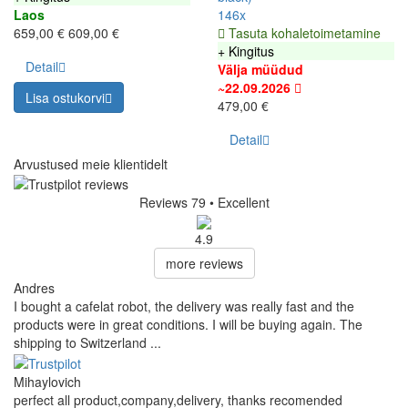
Laos
146x
659,00 €
609,00 €
Tasuta kohaletoimetamine
+ Kingitus
Detail
Välja müüdud
~22.09.2026
Lisa ostukorvi
479,00 €
Detail
Arvustused meie klientidelt
Reviews 79
• Excellent
4.9
more reviews
Andres
I bought a cafelat robot, the delivery was really fast and the
products were in great conditions. I will be buying again. The
shipping to Switzerland ...
Mihaylovich
perfect all product,company,delivery, thanks recomended