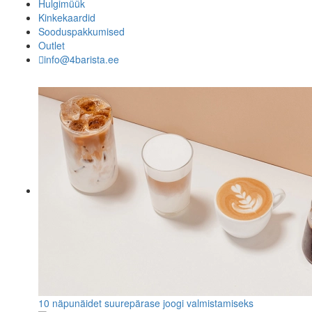
Hulgimüük
Kinkekaardid
Sooduspakkumised
Outlet
info@4barista.ee
10 näpunäidet suurepärase joogi valmistamiseks