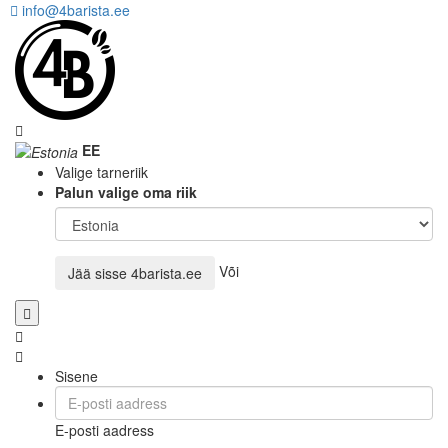
info@4barista.ee
EE
Valige tarneriik
Palun valige oma riik
Või
Jää sisse
4barista.ee
Sisene
E-posti aadress