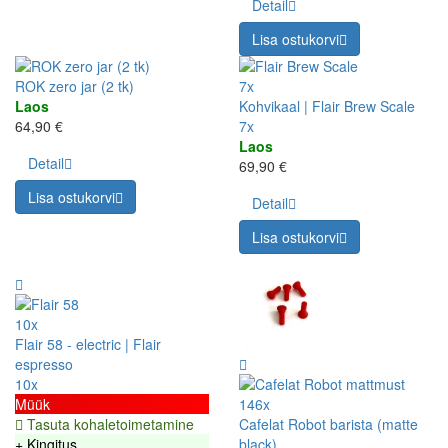
Detail
Lisa ostukorvi
ROK zero jar (2 tk)
7x
Laos
Kohvikaal | Flair Brew Scale
64,90 €
7x
Laos
Detail
69,90 €
Lisa ostukorvi
Detail
Lisa ostukorvi
10x
Flair 58 - electric | Flair
espresso
10x
Müük
146x
Tasuta kohaletoimetamine
Cafelat Robot barista (matte
+ Kingitus
black)