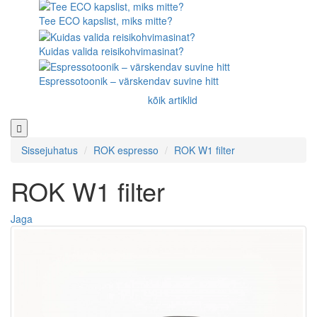
Tee ECO kapslist, miks mitte?
Kuidas valida reisikohvimasinat?
Espressotoonik – värskendav suvine hitt
kõik artiklid
Sissejuhatus
ROK espresso
ROK W1 filter
ROK W1 filter
Jaga