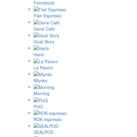
Femobook
Flair Espresso
Gene Café
Goat Story
Hario
La Pavoni
Mlynko
Morning
PUQ
ROK espresso
SEALPOD