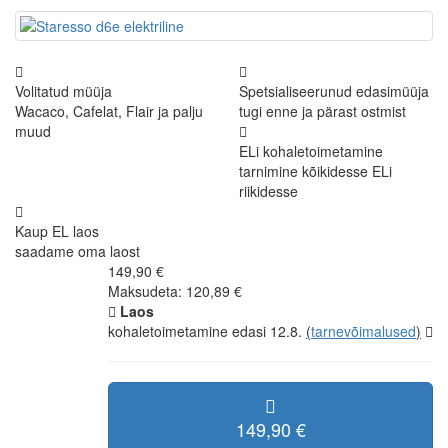
Volitatud müüja
Spetsialiseerunud edasimüüja
Wacaco, Cafelat, Flair ja palju
tugi enne ja pärast ostmist
muud
ELi kohaletoimetamine
tarnimine kõikidesse ELi
riikidesse
Kaup EL laos
saadame oma laost
149,90 €
Maksudeta: 120,89 €
Laos
kohaletoimetamine edasi 12.8.
(
tarnevõimalused
)
149,90 €