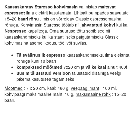
Kaasaskantav Staresso kohvimasin
valmistab
maitsvat
espressot
ilma elektrit kasutamata. Lihtsalt pumpades saavutate
15–20
baari
rõhu
, mis on võrreldav Classic espressomasina
rõhuga. Kohvimasin Staresso töötab nii
jahvatatud kohvi
kui ka
Nespresso
kapslitega. Oma suuruse tõttu sobib see nii
kaasaskandmiseks kui ka staatiliseks paigutamiseks Classic
kohvimasina asemel kodus, tööl või suvilas.
Täisväärtuslik espresso
kaasaskandmiseks, ilma elektrita,
rõhuga kuni 18 baari
kompaktsed mõõtmed
7x20 cm ja
väike kaal
ainult 460f
uusim täiustatud versioon
täiustatud disainiga veelgi
pikema kasutusea tagamiseks
Mõõtmed
: 7 x 20 cm, kaal: 460 g,
veepaagi maht
: 100 ml,
kohvipaagi maksimaalne maht: 10 g,
maksimaalne rõhk
: 15–20
baari.