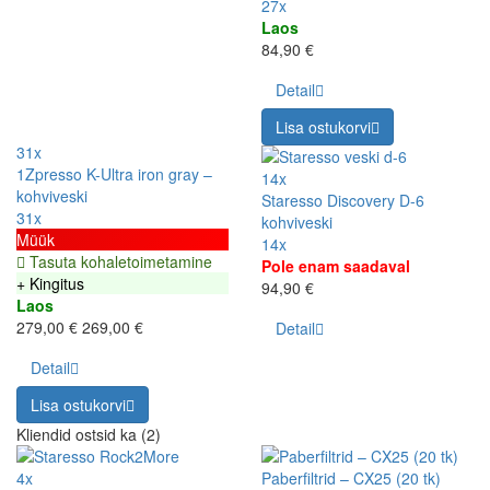
27x
Laos
84,90 €
Detail
Lisa ostukorvi
31x
1Zpresso K-Ultra iron gray –
14x
kohviveski
Staresso Discovery D-6
31x
kohviveski
Müük
14x
Tasuta kohaletoimetamine
Pole enam saadaval
+ Kingitus
94,90 €
Laos
279,00 €
269,00 €
Detail
Detail
Lisa ostukorvi
Kliendid ostsid ka (2)
4x
Paberfiltrid – CX25 (20 tk)