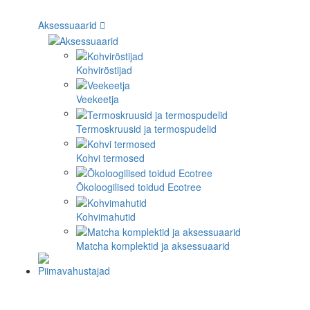
Aksessuaarid
Kohviröstijad
Veekeetja
Termoskruusid ja termospudelid
Kohvi termosed
Ökoloogilised toidud Ecotree
Kohvimahutid
Matcha komplektid ja aksessuaarid