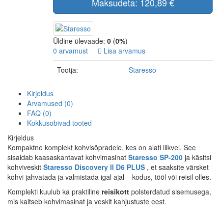
Maksudeta: 120,89 €
Üldine ülevaade:
0
(
0%
)
0 arvamust
Lisa arvamus
Tootja:
Staresso
Kirjeldus
Arvamused (0)
FAQ (0)
Kokkusobivad tooted
Kirjeldus
Kompaktne komplekt kohvisõpradele, kes on alati liikvel. See
sisaldab kaasaskantavat kohvimasinat
Staresso SP-200
ja käsitsi
kohviveskit
Staresso Discovery II D6 PLUS
, et saaksite värsket
kohvi jahvatada ja valmistada igal ajal – kodus, tööl või reisil olles.
Komplekti kuulub ka praktiline
reisikott
polsterdatud sisemusega,
mis kaitseb kohvimasinat ja veskit kahjustuste eest.