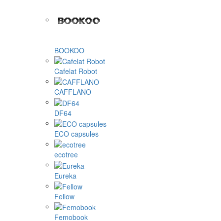
BOOKOO
Cafelat Robot
CAFFLANO
DF64
ECO capsules
ecotree
Eureka
Fellow
Femobook