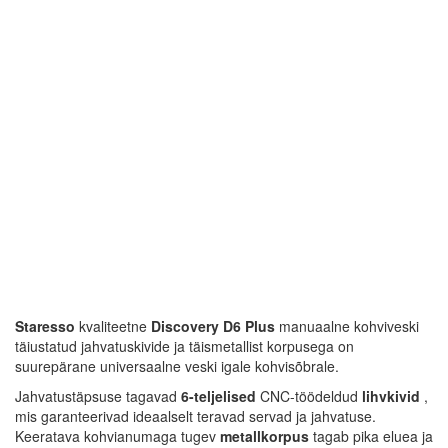
Staresso
kvaliteetne
Discovery D6 Plus
manuaalne kohviveski
täiustatud jahvatuskivide ja täismetallist korpusega on
suurepärane universaalne veski igale kohvisõbrale.
Jahvatustäpsuse tagavad
6-teljelised
CNC-töödeldud
lihvkivid
,
mis garanteerivad ideaalselt teravad servad ja jahvatuse.
Keeratava kohvianumaga tugev
metallkorpus
tagab pika eluea ja