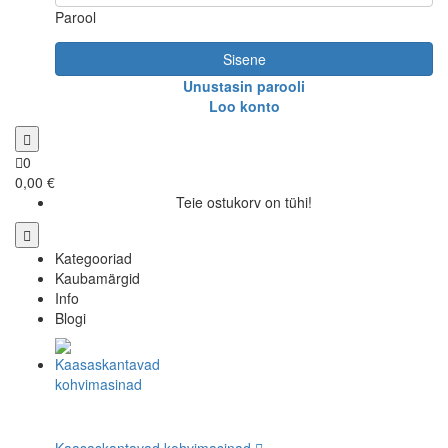
Parool
Sisene
Unustasin parooli
Loo konto
0
0,00 €
Teie ostukorv on tühi!
Kategooriad
Kaubamärgid
Info
Blogi
Kaasaskantavad kohvimasinad