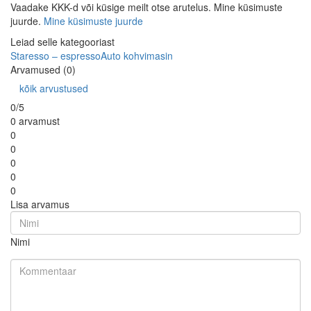
Vaadake KKK-d või küsige meilt otse arutelus. Mine küsimuste
juurde.
Mine küsimuste juurde
Leiad selle kategooriast
Staresso – espresso
Auto kohvimasin
Arvamused (0)
kõik arvustused
0/5
0 arvamust
0
0
0
0
0
Lisa arvamus
Nimi