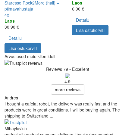
Staresso Rock2More (hall) –
Laos
piimavahustaja
6,90 €
4x
Detail
Laos
30,90 €
Lisa ostukorvi
Detail
Lisa ostukorvi
Arvustused meie klientidelt
Reviews 79
• Excellent
4.9
more reviews
Andres
I bought a cafelat robot, the delivery was really fast and the
products were in great conditions. I will be buying again. The
shipping to Switzerland ...
Mihaylovich
perfect all product,company,delivery, thanks recomended