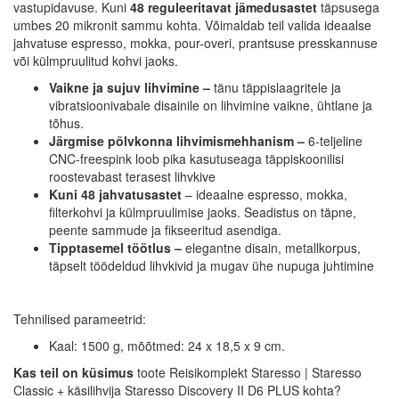
vastupidavuse. Kuni
48 reguleeritavat jämedusastet
täpsusega
umbes 20 mikronit sammu kohta. Võimaldab teil valida ideaalse
jahvatuse espresso, mokka, pour-overi, prantsuse presskannuse
või külmpruulitud kohvi jaoks.
Vaikne ja sujuv lihvimine –
tänu täppislaagritele ja
vibratsioonivabale disainile on lihvimine vaikne, ühtlane ja
tõhus.
Järgmise põlvkonna lihvimismehhanism –
6-teljeline
CNC-freespink loob pika kasutuseaga täppiskoonilisi
roostevabast terasest lihvkive
Kuni 48 jahvatusastet
– ideaalne espresso, mokka,
filterkohvi ja külmpruulimise jaoks. Seadistus on täpne,
peente sammude ja fikseeritud asendiga.
Tipptasemel töötlus –
elegantne disain, metallkorpus,
täpselt töödeldud lihvkivid ja mugav ühe nupuga juhtimine
Tehnilised parameetrid:
Kaal: 1500 g, mõõtmed: 24 x 18,5 x 9 cm.
Kas teil on küsimus
toote Reisikomplekt Staresso | Staresso
Classic + käsilihvija Staresso Discovery II D6 PLUS kohta?