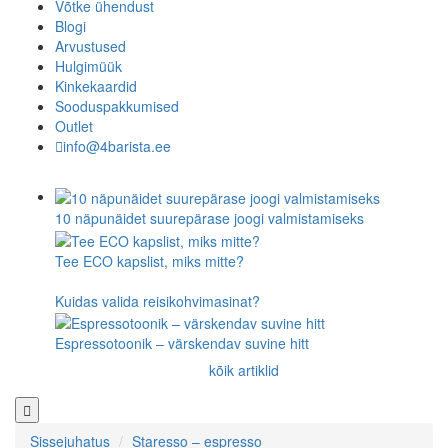
Võtke ühendust
Blogi
Arvustused
Hulgimüük
Kinkekaardid
Sooduspakkumised
Outlet
info@4barista.ee
10 näpunäidet suurepärase joogi valmistamiseks
Tee ECO kapslist, miks mitte?
Kuidas valida reisikohvimasinat?
Espressotoonik – värskendav suvine hitt
kõik artiklid
Sissejuhatus
Staresso – espresso