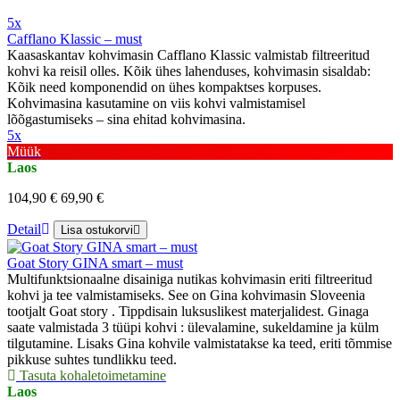
5x
Cafflano Klassic – must
Kaasaskantav kohvimasin Cafflano Klassic valmistab filtreeritud
kohvi ka reisil olles. Kõik ühes lahenduses, kohvimasin sisaldab:
Kõik need komponendid on ühes kompaktses korpuses.
Kohvimasina kasutamine on viis kohvi valmistamisel
lõõgastumiseks – sina ehitad kohvimasina.
5x
Müük
Laos
104,90 €
69,90 €
Detail
Lisa ostukorvi
Goat Story GINA smart – must
Multifunktsionaalne disainiga nutikas kohvimasin eriti filtreeritud
kohvi ja tee valmistamiseks. See on Gina kohvimasin Sloveenia
tootjalt Goat story . Tippdisain luksuslikest materjalidest. Ginaga
saate valmistada 3 tüüpi kohvi : ülevalamine, sukeldamine ja külm
tilgutamine. Lisaks Gina kohvile valmistatakse ka teed, eriti tõmmise
pikkuse suhtes tundlikku teed.
Tasuta kohaletoimetamine
Laos