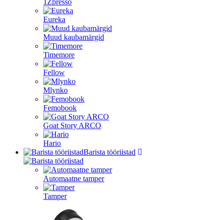
1Zpresso
Eureka
Muud kaubamärgid
Timemore
Fellow
Mlynko
Femobook
Goat Story ARCO
Hario
Barista tööriistad
Automaatne tamper
Tamper