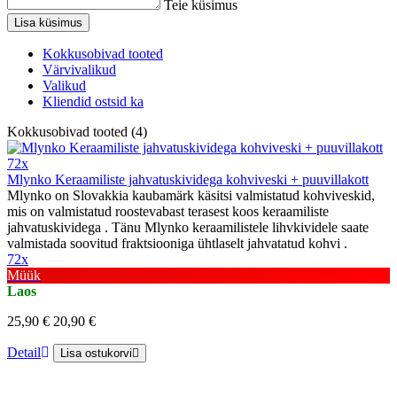
Teie küsimus
Lisa küsimus
Kokkusobivad tooted
Värvivalikud
Valikud
Kliendid ostsid ka
Kokkusobivad tooted (4)
72x
Mlynko Keraamiliste jahvatuskividega kohviveski + puuvillakott
Mlynko on Slovakkia kaubamärk käsitsi valmistatud kohviveskid,
mis on valmistatud roostevabast terasest koos keraamiliste
jahvatuskividega . Tänu Mlynko keraamilistele lihvkividele saate
valmistada soovitud fraktsiooniga ühtlaselt jahvatatud kohvi .
72x
Müük
Laos
25,90 €
20,90 €
Detail
Lisa ostukorvi