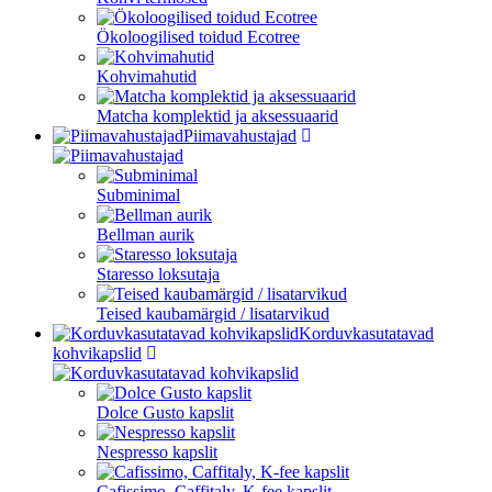
Ökoloogilised toidud Ecotree
Kohvimahutid
Matcha komplektid ja aksessuaarid
Piimavahustajad
Subminimal
Bellman aurik
Staresso loksutaja
Teised kaubamärgid / lisatarvikud
Korduvkasutatavad
kohvikapslid
Dolce Gusto kapslit
Nespresso kapslit
Cafissimo, Caffitaly, K-fee kapslit