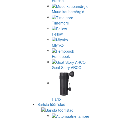
Eureka
Muud kaubamärgid
Timemore
Fellow
Mlynko
Femobook
Goat Story ARCO
Hario
Barista tööriistad