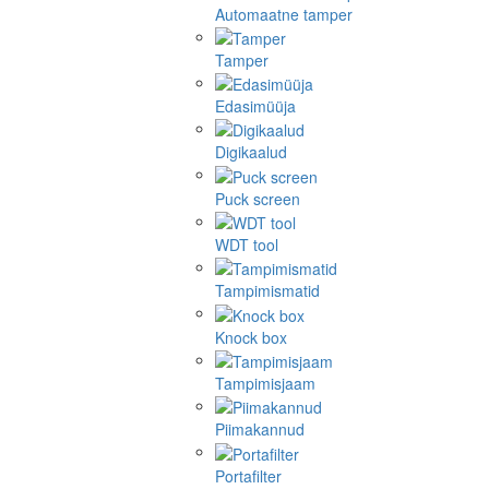
Automaatne tamper
Tamper
Edasimüüja
Digikaalud
Puck screen
WDT tool
Tampimismatid
Knock box
Tampimisjaam
Piimakannud
Portafilter