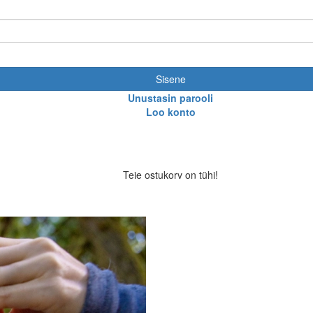
Sisene
Unustasin parooli
Loo konto
Teie ostukorv on tühi!