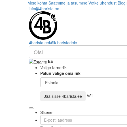
Meie kohta
Saatmine ja tasumine
Võtke ühendust
Blogi
info@4barista.ee
4
barista
.ee
kõik baristadele
EE
Valige tarneriik
Palun valige oma riik
Või
Jää sisse
4barista.ee
Sisene