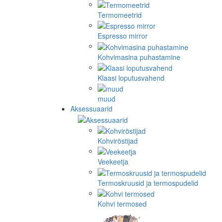
Termomeetrid
Espresso mirror
Kohvimasina puhastamine
Klaasi loputusvahend
muud
Aksessuaarid
Kohviröstijad
Veekeetja
Termoskruusid ja termospudelid
Kohvi termosed