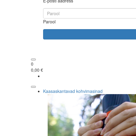
E-posti aadress
Parool
0
0,00 €
Kaasaskantavad kohvimasinad