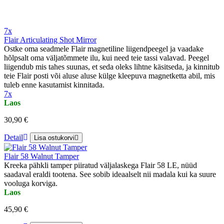
7x
Flair Articulating Shot Mirror
Ostke oma seadmele Flair magnetiline liigendpeegel ja vaadake
hõlpsalt oma väljatõmmete ilu, kui need teie tassi valavad. Peegel
liigendub mis tahes suunas, et seda oleks lihtne käsitseda, ja kinnitub
teie Flair posti või aluse aluse külge kleepuva magnetketta abil, mis
tuleb enne kasutamist kinnitada.
7x
Laos
30,90 €
Detail
Lisa ostukorvi
Flair 58 Walnut Tamper
Kreeka pähkli tamper piiratud väljalaskega Flair 58 LE, nüüd
saadaval eraldi tootena. See sobib ideaalselt nii madala kui ka suure
vooluga korviga.
Laos
45,90 €