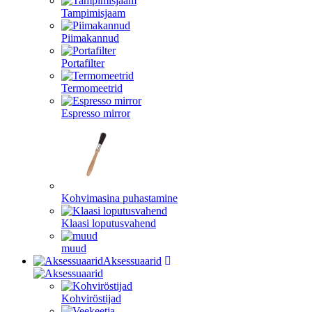
Tampimisjaam
Piimakannud
Portafilter
Termomeetrid
Espresso mirror
Kohvimasina puhastamine
Klaasi loputusvahend
muud
Aksessuaarid
Kohviröstijad