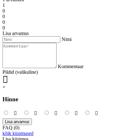
1
0
0
0
0
Lisa arvamus
Nimi
Kommentaar
Pildid (valikuline)
+
Hinne
Lisa arvamus
FAQ (0)
kõik küsimused
Lisa küsimus