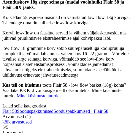
Asenduskorv 18g sirge seinaga (madal vooluhulk) Flair 58 ja
Flair 58X jaoks.
Kõik Flair 58 espressomasinad on varustatud low-flow 18g korviga.
Täiendage oma rituaali teise low-flow korviga.
Korvil low-flow on faasitud servad ja vähem väljalaskeavasid, mis
juhivad pruulimisvee ekstraheerimise ajal kohvipaksu läbi.
low-flow 18-grammine korv sobib suurepäraselt iga kodupruulija
komplekti ja võimaldab annust vahemikus 16–22 grammi. Võrreldes
tavalise sirge seinaga korviga, võimaldab see low-flow korv
hõlpsamat sissehelistamisprotsessi, võimaldades jämedamat
jahvatamist õigeks ekstraheerimiseks, suurendades seeläbi üldist
ühilduvust erinevate jahvatusseadmetega.
Kas teil on küsimus
toote Flair 58 - low flow basket (18g) kohta?
Vaadake KKK-d või küsige meilt otse arutelus. Mine küsimuste
juurde.
Mine küsimuste juurde
Leiad selle kategooriast
Flair 58
Sooduspakkumised
Sooduspakkumised - Flair 58
Arvamused (1)
kõik arvustused
5/5
1 arvamust