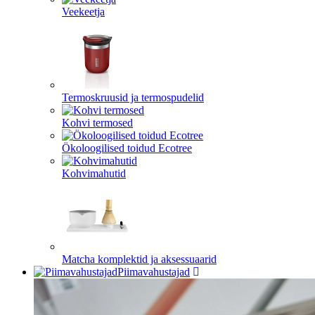
Veekeetja
Termoskruusid ja termospudelid
Kohvi termosed
Ökoloogilised toidud Ecotree
Kohvimahutid
Matcha komplektid ja aksessuaarid
Piimavahustajad