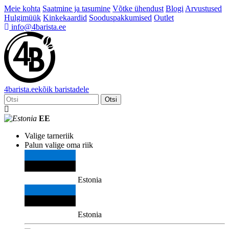
Meie kohta
Saatmine ja tasumine
Võtke ühendust
Blogi
Arvustused
Hulgimüük
Kinkekaardid
Sooduspakkumised
Outlet
info@4barista.ee
4
barista
.ee
kõik baristadele
Otsi
EE
Valige tarneriik
Palun valige oma riik
Estonia
Estonia