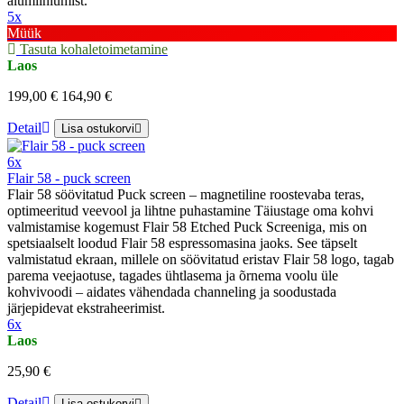
alumiiniumist.
5x
Müük
Tasuta kohaletoimetamine
Laos
199,00 €
164,90 €
Detail
Lisa ostukorvi
6x
Flair 58 - puck screen
Flair 58 söövitatud Puck screen – magnetiline roostevaba teras,
optimeeritud veevool ja lihtne puhastamine Täiustage oma kohvi
valmistamise kogemust Flair 58 Etched Puck Screeniga, mis on
spetsiaalselt loodud Flair 58 espressomasina jaoks. See täpselt
valmistatud ekraan, millele on söövitatud eristav Flair 58 logo, tagab
parema veejaotuse, tagades ühtlasema ja õrnema voolu üle
kohvivoodi – aidates vähendada channeling ja soodustada
järjepidevat ekstraheerimist.
6x
Laos
25,90 €
Detail
Lisa ostukorvi