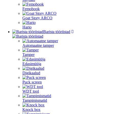
Femobook
Goat Story ARCO
Hario
Barista tööriistad
Automaatne tamper
Tamper
Edasimüüja
Digikaalud
Puck screen
WDT tool
Tampimismatid
Knock box