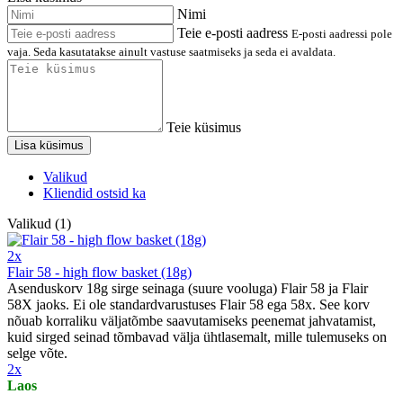
Nimi
Teie e-posti aadress
E-posti aadressi pole
vaja. Seda kasutatakse ainult vastuse saatmiseks ja seda ei avaldata.
Teie küsimus
Lisa küsimus
Valikud
Kliendid ostsid ka
Valikud (1)
2x
Flair 58 - high flow basket (18g)
Asenduskorv 18g sirge seinaga (suure vooluga) Flair 58 ja Flair
58X jaoks. Ei ole standardvarustuses Flair 58 ega 58x. See korv
nõuab korraliku väljatõmbe saavutamiseks peenemat jahvatamist,
kuid sirged seinad tõmbavad välja ühtlasemalt, mille tulemuseks on
selge võte.
2x
Laos