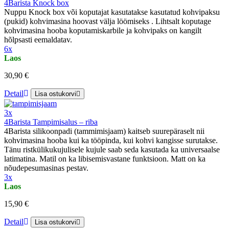
4Barista Knock box
Nuppu Knock box või koputajat kasutatakse kasutatud kohvipaksu
(pukid) kohvimasina hoovast välja löömiseks . Lihtsalt koputage
kohvimasina hooba koputamiskarbile ja kohvipaks on kangilt
hõlpsasti eemaldatav.
6x
Laos
30,90 €
Detail
Lisa ostukorvi
3x
4Barista Tampimisalus – riba
4Barista silikoonpadi (tammimisjaam) kaitseb suurepäraselt nii
kohvimasina hooba kui ka tööpinda, kui kohvi kangisse surutakse.
Tänu ristkülikukujulisele kujule saab seda kasutada ka universaalse
latimatina. Matil on ka libisemisvastane funktsioon. Matt on ka
nõudepesumasinas pestav.
3x
Laos
15,90 €
Detail
Lisa ostukorvi