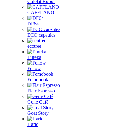
Cafelat Robot
CAFFLANO
DF64
ECO capsules
ecotree
Eureka
Fellow
Femobook
Flair Espresso
Gene Café
Goat Story
Hario