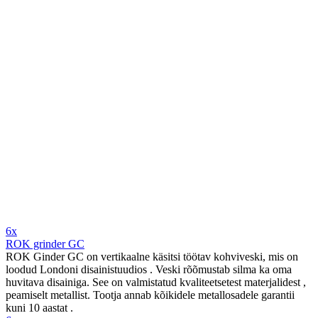
6x
ROK grinder GC
ROK Ginder GC on vertikaalne käsitsi töötav kohviveski, mis on
loodud Londoni disainistuudios . Veski rõõmustab silma ka oma
huvitava disainiga. See on valmistatud kvaliteetsetest materjalidest ,
peamiselt metallist. Tootja annab kõikidele metallosadele garantii
kuni 10 aastat .