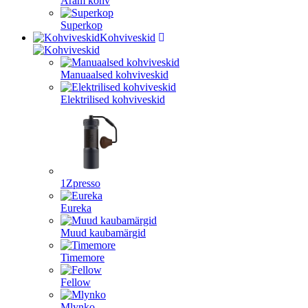
Aram kohv
Superkop
Kohviveskid
Manuaalsed kohviveskid
Elektrilised kohviveskid
1Zpresso
Eureka
Muud kaubamärgid
Timemore
Fellow
Mlynko