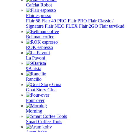
Cafelat Robot
Flair espresso
Flair 58
Flair 49 PRO
Flair PRO
Flair Classic /
Signature
Flair NEO FLEX
Flair 2GO
Flair tarvikud
Bellman coffee
ROK espresso
La Pavoni
9Barista
Rancilio
Goat Story Gina
Pour-over
Morning
Smart Coffee Tools