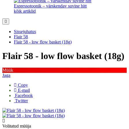
Espressotoonik – värskendav suvine hitt
kõik artiklid
Sissejuhatus
Flair 58
Flair 58 - low flow basket (18g)
Flair 58 - low flow basket (18g)
Müük
Jaga
Copy
E-mail
Facebook
Twitter
Volitatud müüja