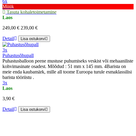
6x
Müük
Tasuta kohaletoimetamine
Laos
249,00 €
239,00 €
Detail
Lisa ostukorvi
3x
Puhastusõhupall
Puhastusballoon peene mustuse puhumiseks veskist või mehaaniliste
kohvimasinate osadest. Mõõdud : 51 mm x 145 mm. 4Barista on
meie enda kaubamärk, mille all toome Euroopa turule esmaklassilisi
barista tööriistu .
3x
Laos
3,90 €
Detail
Lisa ostukorvi