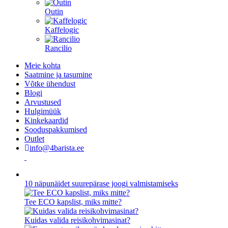
Outin
Kaffelogic
Rancilio
Meie kohta
Saatmine ja tasumine
Võtke ühendust
Blogi
Arvustused
Hulgimüük
Kinkekaardid
Sooduspakkumised
Outlet
info@4barista.ee
10 näpunäidet suurepärase joogi valmistamiseks
Tee ECO kapslist, miks mitte?
Kuidas valida reisikohvimasinat?