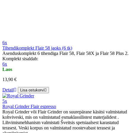
6x
Tihendikomplekt Flair 58 jaoks (6 tk)
Asenduskomplekt 6 tihendiga Flair 58, Flair 58X ja Flair 58 Plus 2.
Komplekt sisaldab:
6x
Laos
13,90 €
Detail
Lisa ostukorvi
5x
Royal Grinder Flair espresso
Royal Grinder või Flair Grinder on suurepärane käsitsi valmistatud
kohviveski, mis on valmistatud esmaklassilistest materjalidest .
Lihvimismehhanism valmistati Šveitsis spetsiaalsest karastatud
terasest. Veski korpus on valmistatud roostevabast terasest ja