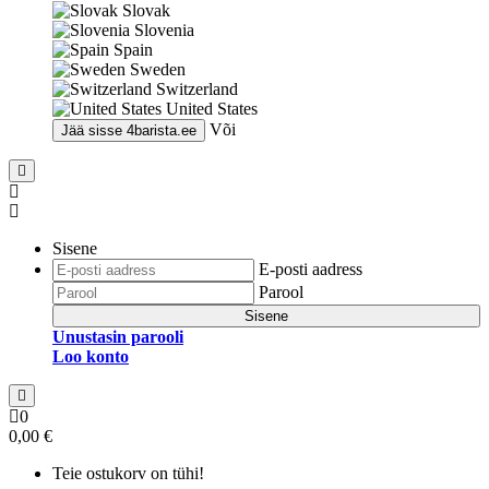
Slovak
Slovenia
Spain
Sweden
Switzerland
United States
Või
Jää sisse
4barista.ee
Sisene
E-posti aadress
Parool
Sisene
Unustasin parooli
Loo konto
0
0,00 €
Teie ostukorv on tühi!