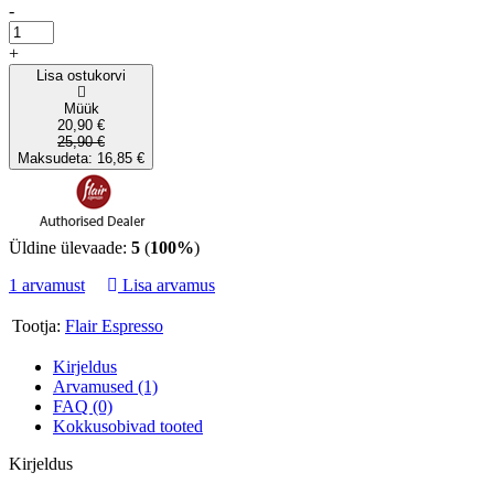
-
+
Lisa ostukorvi
Müük
20,90 €
25,90 €
Maksudeta: 16,85 €
Üldine ülevaade:
5
(
100%
)
1 arvamust
Lisa arvamus
Tootja:
Flair Espresso
Kirjeldus
Arvamused (1)
FAQ (0)
Kokkusobivad tooted
Kirjeldus