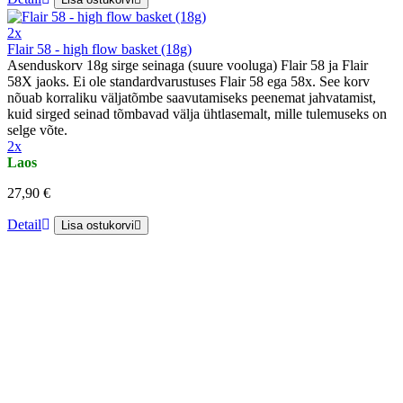
2x
Flair 58 - high flow basket (18g)
Asenduskorv 18g sirge seinaga (suure vooluga) Flair 58 ja Flair
58X jaoks. Ei ole standardvarustuses Flair 58 ega 58x. See korv
nõuab korraliku väljatõmbe saavutamiseks peenemat jahvatamist,
kuid sirged seinad tõmbavad välja ühtlasemalt, mille tulemuseks on
selge võte.
2x
Laos
27,90 €
Detail
Lisa ostukorvi