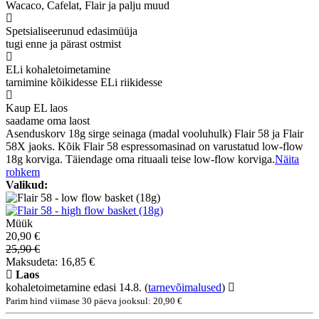
Wacaco, Cafelat, Flair ja palju muud
Spetsialiseerunud edasimüüja
tugi enne ja pärast ostmist
ELi kohaletoimetamine
tarnimine kõikidesse ELi riikidesse
Kaup EL laos
saadame oma laost
Asenduskorv 18g sirge seinaga (madal vooluhulk) Flair 58 ja Flair
58X jaoks. Kõik Flair 58 espressomasinad on varustatud low-flow
18g korviga. Täiendage oma rituaali teise low-flow korviga.
Näita
rohkem
Valikud:
Müük
20,90 €
25,90 €
Maksudeta: 16,85 €
Laos
kohaletoimetamine edasi 14.8.
(
tarnevõimalused
)
Parim hind viimase 30 päeva jooksul: 20,90 €