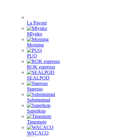
La Pavoni
Mlynko
Morning
PUQ
ROK espresso
SEALPOD
Staresso
Subminimal
Superkop
Timemore
WACACO