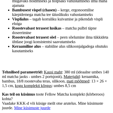
mugavaks hoidmiseks ja hõlpsaks vahustamiseks ilma maha
ajamata
Bambusest vispel (chasen)
– kerge, ergonoomilise
käepidemega matcha tee täiuslikuks vahustamiseks
Visplialus
– tagab korraliku kuivamise ja pikendab vispli
eluiga
Roostevabast terasest lusikas
– matcha pulbri täpne
doseerimine
Roostevabast terasest sõel
– peen sõelumine ilma tükkideta
ühtlase joogi konsistentsi saavutamiseks
Keraamiline alus
– stabiilne alus silikoonjalgadega ohutuks
kasutamiseks
Tehnilised parameetrid:
Kausi maht
: 380 ml (ideaalne umbes 140
ml matcha jaoks - umbes 2 portsjonit),
Materjalid
:
keraamika,
bambus, 18/8 roostevaba teras, silikoon,
mati mõõtmed
: 13 × 26 ×
1,5 cm,
kogu komplekti kõrgus
:
umbes 8,5 cm
Kas teil on küsimus
toote Fellow Matcha komplekt (kõrberoos)
kohta?
Vaadake KKK-d või küsige meilt otse arutelus. Mine küsimuste
juurde.
Mine küsimuste juurde