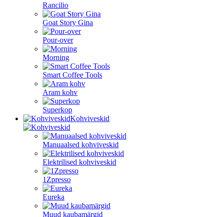
Rancilio
Goat Story Gina
Pour-over
Morning
Smart Coffee Tools
Aram kohv
Superkop
Kohviveskid
Manuaalsed kohviveskid
Elektrilised kohviveskid
1Zpresso
Eureka
Muud kaubamärgid