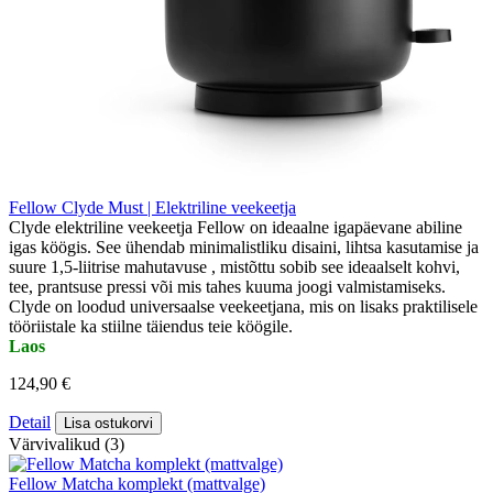
Fellow Clyde Must | Elektriline veekeetja
Clyde elektriline veekeetja Fellow on ideaalne igapäevane abiline
igas köögis. See ühendab minimalistliku disaini, lihtsa kasutamise ja
suure 1,5-liitrise mahutavuse , mistõttu sobib see ideaalselt kohvi,
tee, prantsuse pressi või mis tahes kuuma joogi valmistamiseks.
Clyde on loodud universaalse veekeetjana, mis on lisaks praktilisele
tööriistale ka stiilne täiendus teie köögile.
Laos
124,90 €
Detail
Lisa ostukorvi
Värvivalikud (3)
Fellow Matcha komplekt (mattvalge)