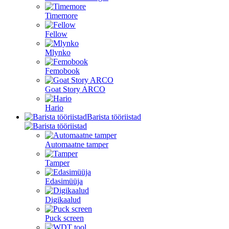
Timemore
Fellow
Mlynko
Femobook
Goat Story ARCO
Hario
Barista tööriistad
Automaatne tamper
Tamper
Edasimüüja
Digikaalud
Puck screen