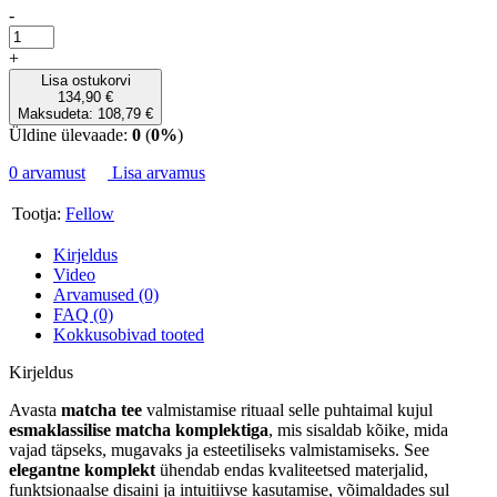
-
+
Lisa ostukorvi
134,90 €
Maksudeta: 108,79 €
Üldine ülevaade:
0
(
0%
)
0 arvamust
Lisa arvamus
Tootja:
Fellow
Kirjeldus
Video
Arvamused (0)
FAQ (0)
Kokkusobivad tooted
Kirjeldus
Avasta
matcha tee
valmistamise rituaal selle puhtaimal kujul
esmaklassilise matcha komplektiga
, mis sisaldab kõike, mida
vajad täpseks, mugavaks ja esteetiliseks valmistamiseks. See
elegantne komplekt
ühendab endas kvaliteetsed materjalid,
funktsionaalse disaini ja intuitiivse kasutamise, võimaldades sul