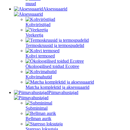
muud
Aksessuaarid
Kohviröstijad
Veekeetja
Termoskruusid ja termospudelid
Kohvi termosed
Ökoloogilised toidud Ecotree
Kohvimahutid
Matcha komplektid ja aksessuaarid
Piimavahustajad
Subminimal
Bellman aurik
Staresso loksutaja