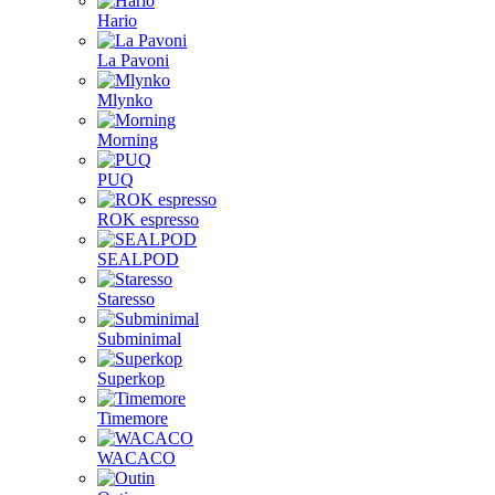
Hario
La Pavoni
Mlynko
Morning
PUQ
ROK espresso
SEALPOD
Staresso
Subminimal
Superkop
Timemore
WACACO