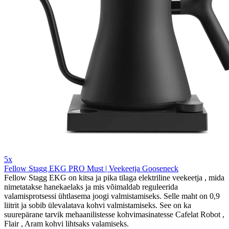
5x
Fellow Stagg EKG PRO Must | Veekeetja Gooseneck
Fellow Stagg EKG on kitsa ja pika tilaga elektriline veekeetja , mida
nimetatakse hanekaelaks ja mis võimaldab reguleerida
valamisprotsessi ühtlasema joogi valmistamiseks. Selle maht on 0,9
liitrit ja sobib ülevalatava kohvi valmistamiseks. See on ka
suurepärane tarvik mehaanilistesse kohvimasinatesse Cafelat Robot ,
Flair , Aram kohvi lihtsaks valamiseks.