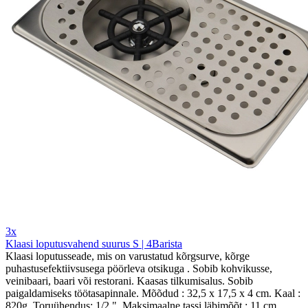
3x
Klaasi loputusvahend suurus S | 4Barista
Klaasi loputusseade, mis on varustatud kõrgsurve, kõrge
puhastusefektiivsusega pöörleva otsikuga . Sobib kohvikusse,
veinibaari, baari või restorani. Kaasas tilkumisalus. Sobib
paigaldamiseks töötasapinnale. Mõõdud : 32,5 x 17,5 x 4 cm. Kaal :
820g. Toruühendus: 1/2 ". Maksimaalne tassi läbimõõt : 11 cm.