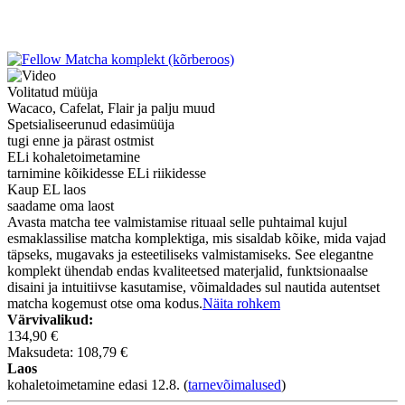
Volitatud müüja
Wacaco, Cafelat, Flair ja palju muud
Spetsialiseerunud edasimüüja
tugi enne ja pärast ostmist
ELi kohaletoimetamine
tarnimine kõikidesse ELi riikidesse
Kaup EL laos
saadame oma laost
Avasta matcha tee valmistamise rituaal selle puhtaimal kujul
esmaklassilise matcha komplektiga, mis sisaldab kõike, mida vajad
täpseks, mugavaks ja esteetiliseks valmistamiseks. See elegantne
komplekt ühendab endas kvaliteetsed materjalid, funktsionaalse
disaini ja intuitiivse kasutamise, võimaldades sul nautida autentset
matcha kogemust otse oma kodus.
Näita rohkem
Värvivalikud:
134,90 €
Maksudeta: 108,79 €
Laos
kohaletoimetamine edasi 12.8.
(
tarnevõimalused
)