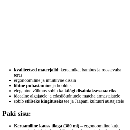
kvaliteetsed materjalid
: keraamika, bambus ja roostevaba
teras
ergonoomiline ja intuitiivne disain
lihtne puhastamine
ja hooldus
elegantne välimus sobib ka
köögi disainiaksessuaariks
ideaalne algajatele ja edasijõudnutele matcha armastajatele
sobib
stiilseks kingituseks
tee ja Jaapani kultuuri austajatele
Paki sisu:
Keraamiline kauss tilaga (380 ml)
– ergonoomiline kuju