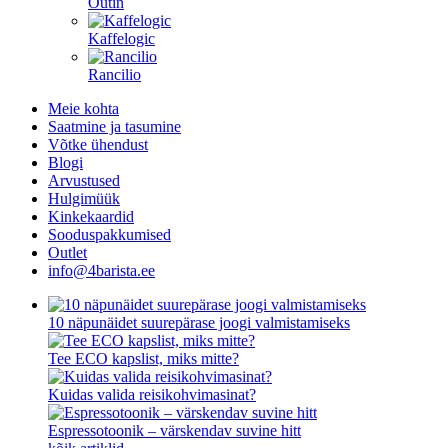
Outin
Kaffelogic
Rancilio
Meie kohta
Saatmine ja tasumine
Võtke ühendust
Blogi
Arvustused
Hulgimüük
Kinkekaardid
Sooduspakkumised
Outlet
info@4barista.ee
10 näpunäidet suurepärase joogi valmistamiseks
Tee ECO kapslist, miks mitte?
Kuidas valida reisikohvimasinat?
Espressotoonik – värskendav suvine hitt