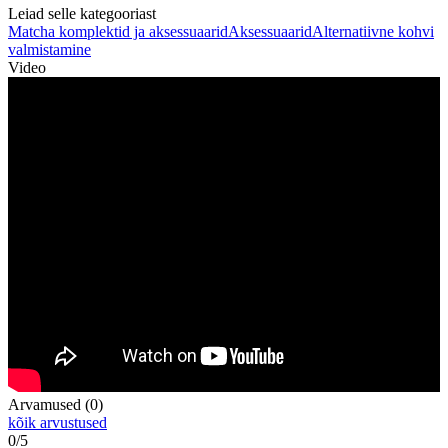
Leiad selle kategooriast
Matcha komplektid ja aksessuaarid
Aksessuaarid
Alternatiivne kohvi
valmistamine
Video
Arvamused (0)
kõik arvustused
0/5