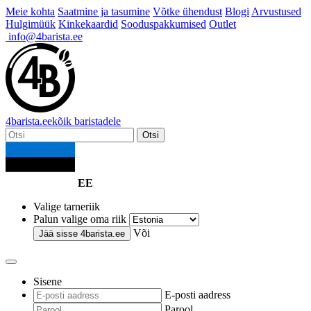
Meie kohta
Saatmine ja tasumine
Võtke ühendust
Blogi
Arvustused
Hulgimüük
Kinkekaardid
Sooduspakkumised
Outlet
info@4barista.ee
4
barista
.ee
kõik baristadele
Otsi
EE
Valige tarneriik
Palun valige oma riik
Või
Jää sisse
4barista.ee
Sisene
E-posti aadress
Parool