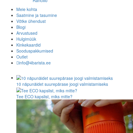
Rancilio
Meie kohta
Saatmine ja tasumine
Võtke ühendust
Blogi
Arvustused
Hulgimüük
Kinkekaardid
Sooduspakkumised
Outlet
info@4barista.ee
10 näpunäidet suurepärase joogi valmistamiseks
Tee ECO kapslist, miks mitte?