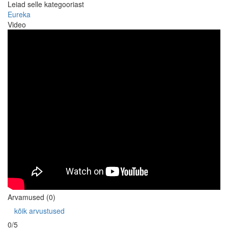
Leiad selle kategooriast
Eureka
Video
Arvamused (0)
kõik arvustused
0/5