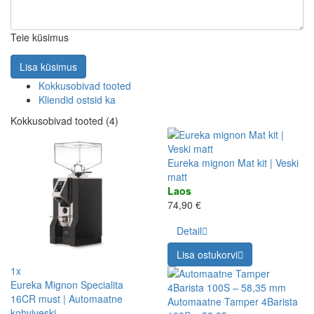
Teie küsimus
Lisa küsimus
Kokkusobivad tooted
Kliendid ostsid ka
Kokkusobivad tooted (4)
Eureka mignon Mat kit | Veski
matt
Laos
74,90 €
Detail
Lisa ostukorvi
1x
Eureka Mignon Specialita
16CR must | Automaatne
Automaatne Tamper 4Barista
kohviveski