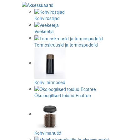
Kohviröstijad
Veekeetja
Termoskruusid ja termospudelid
Kohvi termosed
Ökoloogilised toidud Ecotree
Kohvimahutid