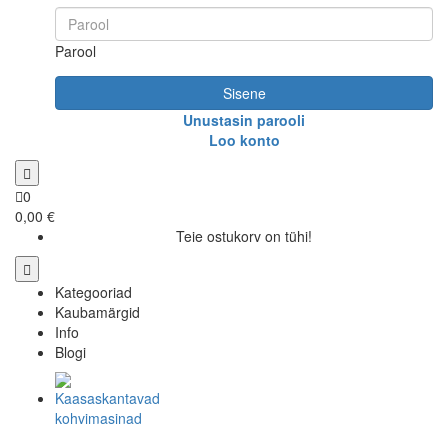
Parool
Sisene
Unustasin parooli
Loo konto
0
0,00 €
Teie ostukorv on tühi!
Kategooriad
Kaubamärgid
Info
Blogi