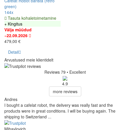
Cafelat Robot barista (retro
green)
144x
Tasuta kohaletoimetamine
+ Kingitus
Välja müüdud
~22.09.2026
479,00 €
Detail
Arvustused meie klientidelt
Reviews 79
• Excellent
4.9
more reviews
Andres
I bought a cafelat robot, the delivery was really fast and the
products were in great conditions. I will be buying again. The
shipping to Switzerland ...
Mihaylovich