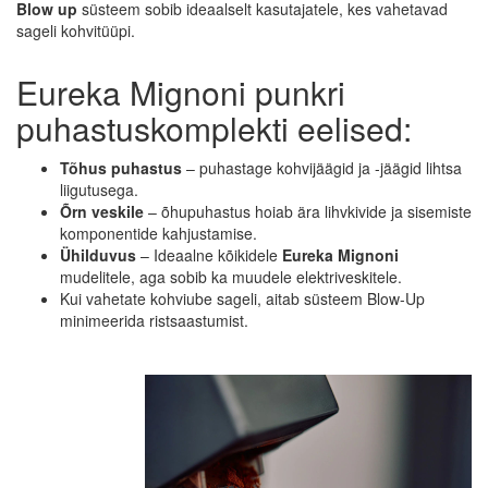
Blow up
süsteem sobib ideaalselt kasutajatele, kes vahetavad
sageli kohvitüüpi.
Eureka Mignoni punkri
puhastuskomplekti eelised:
Tõhus puhastus
– puhastage kohvijäägid ja -jäägid lihtsa
liigutusega.
Õrn veskile
– õhupuhastus hoiab ära lihvkivide ja sisemiste
komponentide kahjustamise.
Ühilduvus
– Ideaalne kõikidele
Eureka Mignoni
mudelitele, aga sobib ka muudele elektriveskitele.
Kui vahetate kohviube sageli, aitab süsteem Blow-Up
minimeerida ristsaastumist.