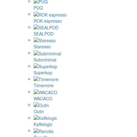
PUQ
ROK espresso
SEALPOD
Staresso
Subminimal
Superkop
Timemore
WACACO
Outin
Kaffelogic