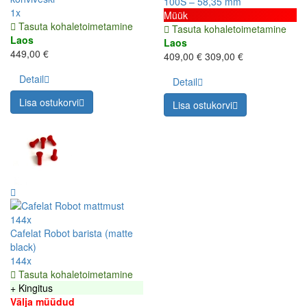
100S – 58,35 mm
1x
Müük
Tasuta kohaletoimetamine
Tasuta kohaletoimetamine
Laos
Laos
449,00 €
409,00 €
309,00 €
Detail
Detail
Lisa ostukorvi
Lisa ostukorvi
144x
Cafelat Robot barista (matte
black)
144x
Tasuta kohaletoimetamine
+ Kingitus
Välja müüdud