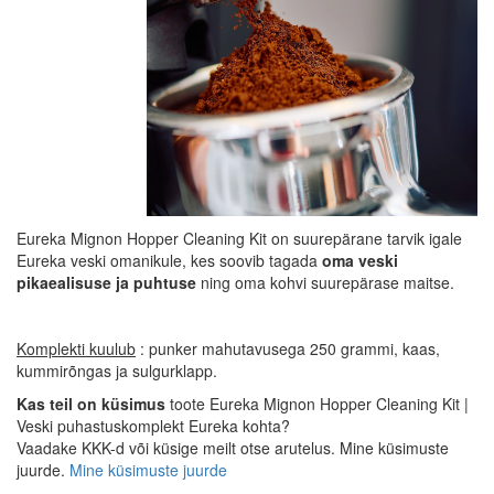
Eureka Mignon Hopper Cleaning Kit on suurepärane tarvik igale
Eureka veski omanikule, kes soovib tagada
oma veski
pikaealisuse ja puhtuse
ning oma kohvi suurepärase maitse.
Komplekti kuulub
: punker mahutavusega 250 grammi, kaas,
kummirõngas ja sulgurklapp.
Kas teil on küsimus
toote Eureka Mignon Hopper Cleaning Kit |
Veski puhastuskomplekt Eureka kohta?
Vaadake KKK-d või küsige meilt otse arutelus. Mine küsimuste
juurde.
Mine küsimuste juurde