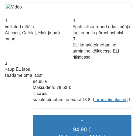
Volitatud müüja
Spetsialiseerunud edasimüüja
Wacaco, Cafelat, Flair ja palju
tugi enne ja pärast ostmist
muud
ELi kohaletoimetamine
tarnimine kõikidesse ELi
riikidesse
Kaup EL laos
saadame oma laost
94,90 €
Maksudeta: 76,53 €
Laos
kohaletoimetamine edasi 13.8.
(
tarnevõimalused
)
94,90 €