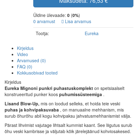
Maksudeta: 76,53 €
Üldine ülevaade:
0
(
0%
)
0 arvamust
Lisa arvamus
Tootja:
Eureka
Kirjeldus
Video
Arvamused (0)
FAQ (0)
Kokkusobivad tooted
Kirjeldus
Eureka Mignoni punkri puhastuskomplekt
on spetsiaalselt
konstrueeritud punker koos
puhumissüsteemiga
.
Lisand Blow-Up,
mis on loodud selleks, et hoida teie veski
puhas ja kohvipaksuvaba
, on manuaalne mehhanism, mis
surub õhurõhu abil kogu kohvipaksu jahvatusmehhanismist välja.
Pärast lihvimist vajutage lihtsalt kummist kaant. See liigutus surub
õhu veski kambrisse ja väljutab kõik järelejäänud kohviosakesed.