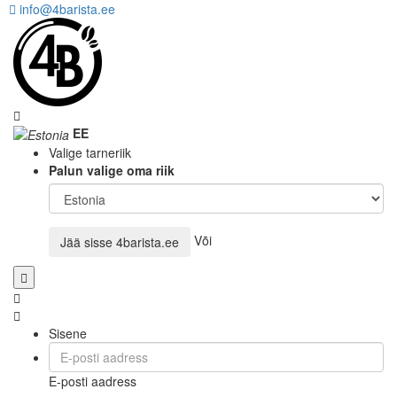
info@4barista.ee
EE
Valige tarneriik
Palun valige oma riik
Või
Jää sisse
4barista.ee
Sisene
E-posti aadress