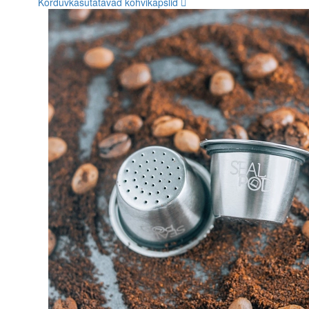
Korduvkasutatavad kohvikapslid