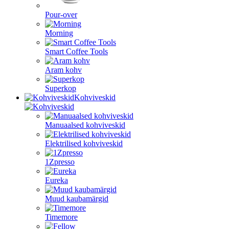
Pour-over
Morning
Smart Coffee Tools
Aram kohv
Superkop
Kohviveskid
Manuaalsed kohviveskid
Elektrilised kohviveskid
1Zpresso
Eureka
Muud kaubamärgid
Timemore