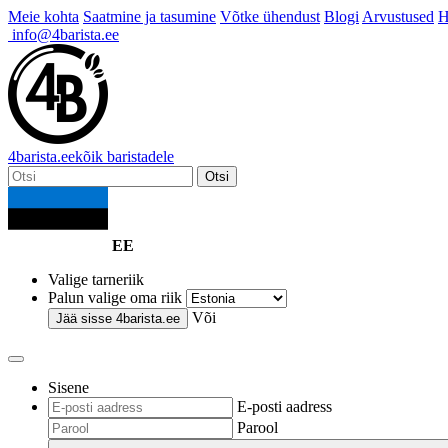
Meie kohta
Saatmine ja tasumine
Võtke ühendust
Blogi
Arvustused
H
info@4barista.ee
4
barista
.ee
kõik baristadele
Otsi
EE
Valige tarneriik
Palun valige oma riik
Või
Jää sisse
4barista.ee
Sisene
E-posti aadress
Parool