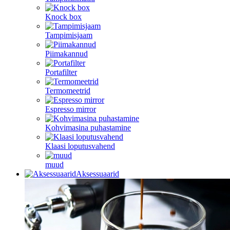
Knock box
Tampimisjaam
Piimakannud
Portafilter
Termomeetrid
Espresso mirror
Kohvimasina puhastamine
Klaasi loputusvahend
muud
Aksessuaarid