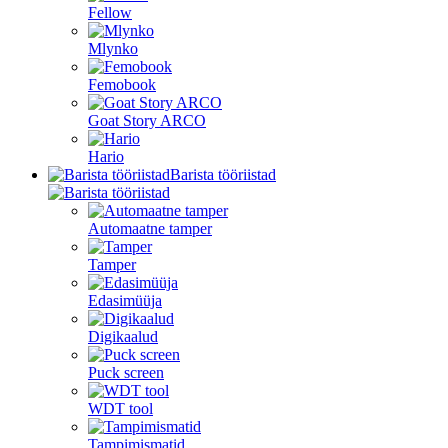
Fellow
Mlynko
Femobook
Goat Story ARCO
Hario
Barista tööriistad
Automaatne tamper
Tamper
Edasimüüja
Digikaalud
Puck screen
WDT tool
Tampimismatid