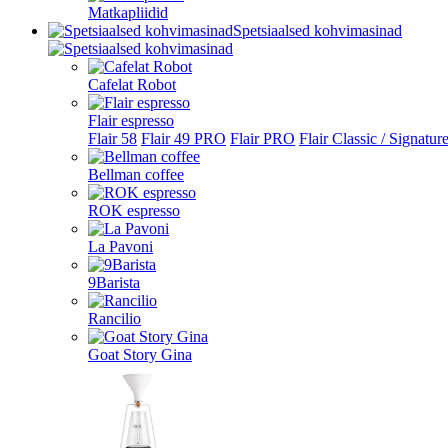
Matkapliidid
Spetsiaalsed kohvimasinad
Cafelat Robot
Flair espresso
Flair 58
Flair 49 PRO
Flair PRO
Flair Classic / Signatur
Bellman coffee
ROK espresso
La Pavoni
9Barista
Rancilio
Goat Story Gina