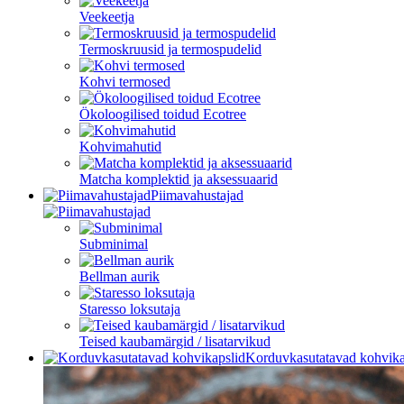
Veekeetja
Termoskruusid ja termospudelid
Kohvi termosed
Ökoloogilised toidud Ecotree
Kohvimahutid
Matcha komplektid ja aksessuaarid
Piimavahustajad
Subminimal
Bellman aurik
Staresso loksutaja
Teised kaubamärgid / lisatarvikud
Korduvkasutatavad kohvika