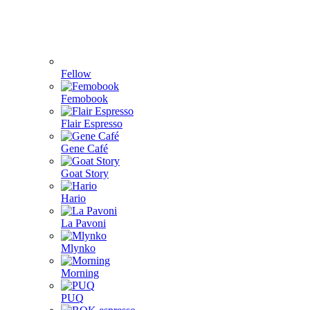
Fellow
Femobook
Flair Espresso
Gene Café
Goat Story
Hario
La Pavoni
Mlynko
Morning
PUQ