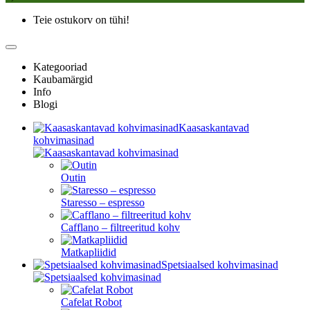
Teie ostukorv on tühi!
Kategooriad
Kaubamärgid
Info
Blogi
Kaasaskantavad
kohvimasinad
Outin
Staresso – espresso
Cafflano – filtreeritud kohv
Matkapliidid
Spetsiaalsed kohvimasinad
Cafelat Robot