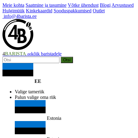
Meie kohta
Saatmine ja tasumine
Võtke ühendust
Blogi
Arvustused
Hulgimüük
Kinkekaardid
Sooduspakkumised
Outlet
info@4barista.ee
4
BARISTA
kõik baristadele
.ee
Otsi
EE
Valige tarneriik
Palun valige oma riik
Estonia