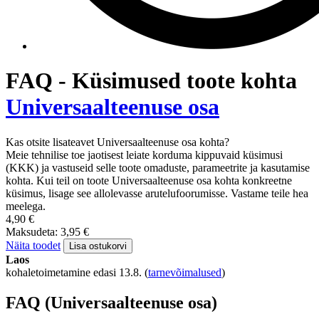
FAQ - Küsimused toote kohta
Universaalteenuse osa
Kas otsite lisateavet Universaalteenuse osa kohta?
Meie tehnilise toe jaotisest leiate korduma kippuvaid küsimusi
(KKK) ja vastuseid selle toote omaduste, parameetrite ja kasutamise
kohta. Kui teil on toote Universaalteenuse osa kohta konkreetne
küsimus, lisage see allolevasse arutelufoorumisse. Vastame teile hea
meelega.
4,90 €
Maksudeta: 3,95 €
Näita toodet
Lisa ostukorvi
Laos
kohaletoimetamine edasi 13.8.
(
tarnevõimalused
)
FAQ (Universaalteenuse osa)