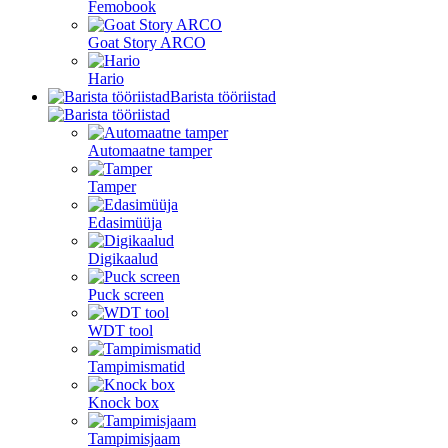
Femobook
Goat Story ARCO
Hario
Barista tööriistad
Automaatne tamper
Tamper
Edasimüüja
Digikaalud
Puck screen
WDT tool
Tampimismatid
Knock box
Tampimisjaam