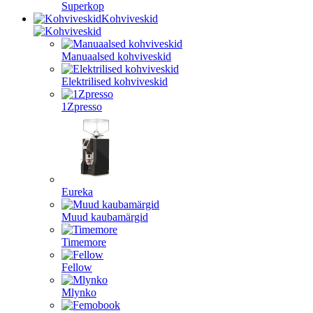
Superkop
Kohviveskid
Manuaalsed kohviveskid
Elektrilised kohviveskid
1Zpresso
Eureka
Muud kaubamärgid
Timemore
Fellow
Mlynko