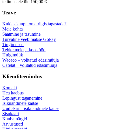
tellimustele üle 150,00 €
Teave
Kuidas kaupu oma riigis tagastada?
Meie kohta
Saatmine ja tasumine
Turvaline veebimakse GoPay
Tingimused
Tehke meiega koostööd
Hulgimüük
Wacaco – volitatud edasimüüja
Cafelat – volitatud edasimüüja
Klienditeenindus
Kontakt
Hea kaebus
Lepingust taganemine
Isikuandmete kaitse
Uudiskiri – isikuandmete kaitse
Sisukaart
Kaubamärgid
Arvustused