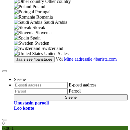
Other country
Poland
Portugal
Romania
Saudi Arabia
Slovak
Slovenia
Spain
Sweden
Switzerland
United States
Või
Mine aadressile
4barista.com
Jää sisse
4barista.ee
Sisene
E-posti aadress
Parool
Sisene
Unustasin parooli
Loo konto
0
0,00 €