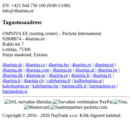
EN: +421 944 750 100 (9:00-13:00)
info@4barista.ee
Tagastusaadress
OMNIVA EE (sorting center) – Packeta International
92808874 - 4barista.ee
Rukki tee 7
Lehmja, 75306
Harju maakond, Estonia
4barista.sk
|
4barista.cz
|
4barista.hu
|
4barista.ro
|
4barista.pl
|
4barista.de
|
4barista.com
|
4barista.hr
|
4barista.nl
|
4barista.be
|
4barista.dk
|
4barista.se
|
4barista.pt
|
4barista.fi
|
4barista.lv
|
4barista.lt
|
4barista.ch
|
cafebarista.fr
|
kaffeebarista.at
|
kafesbarista.gr
|
kafebarista.bg
|
baristacaffe.it
|
baristashop.es
|
baristashop.si
Copyright © 2016 - 2026 NajTrade s.r.o. Kõik õigused kaitstud.