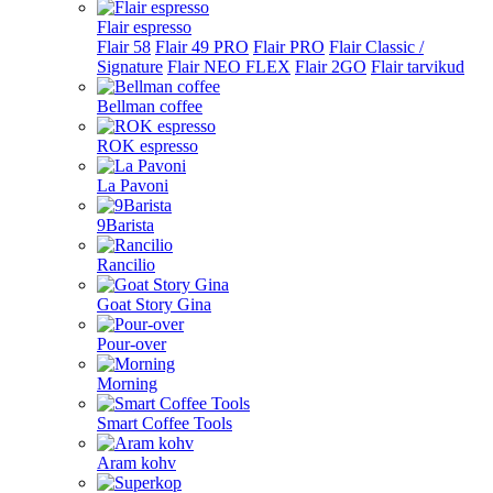
Flair espresso
Flair 58
Flair 49 PRO
Flair PRO
Flair Classic /
Signature
Flair NEO FLEX
Flair 2GO
Flair tarvikud
Bellman coffee
ROK espresso
La Pavoni
9Barista
Rancilio
Goat Story Gina
Pour-over
Morning
Smart Coffee Tools
Aram kohv