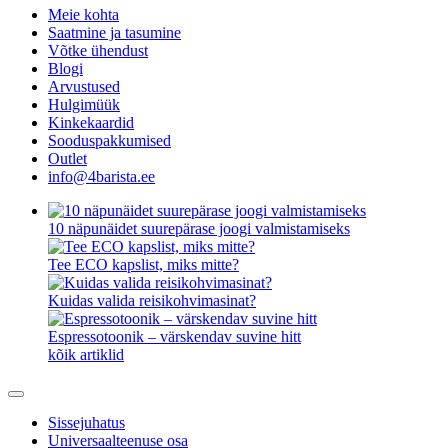
Meie kohta
Saatmine ja tasumine
Võtke ühendust
Blogi
Arvustused
Hulgimüük
Kinkekaardid
Sooduspakkumised
Outlet
info@4barista.ee
10 näpunäidet suurepärase joogi valmistamiseks
Tee ECO kapslist, miks mitte?
Kuidas valida reisikohvimasinat?
Espressotoonik – värskendav suvine hitt
kõik artiklid
Sissejuhatus
Universaalteenuse osa