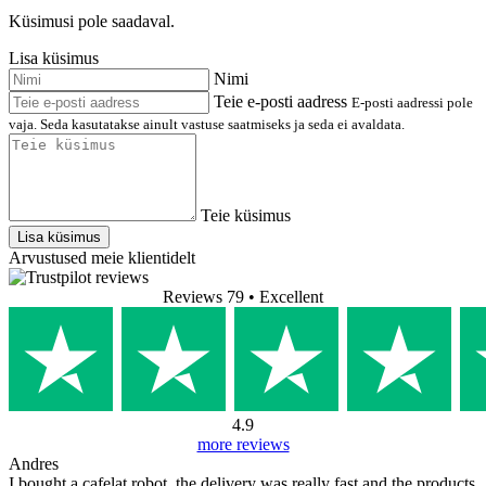
Küsimusi pole saadaval.
Lisa küsimus
Nimi
Teie e-posti aadress
E-posti aadressi pole
vaja. Seda kasutatakse ainult vastuse saatmiseks ja seda ei avaldata.
Teie küsimus
Lisa küsimus
Arvustused meie klientidelt
Reviews 79
• Excellent
4.9
more reviews
Andres
I bought a cafelat robot, the delivery was really fast and the products