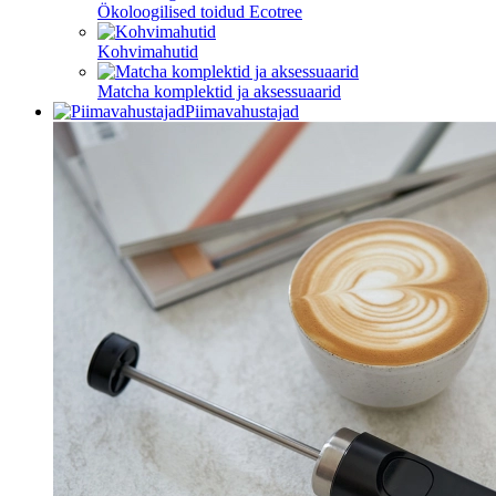
Ökoloogilised toidud Ecotree
Kohvimahutid
Matcha komplektid ja aksessuaarid
Piimavahustajad