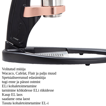
Volitatud müüja
Wacaco, Cafelat, Flair ja palju muud
Spetsialiseerunud edasimüüja
tugi enne ja pärast ostmist
ELi kohaletoimetamine
tarnimine kõikidesse ELi riikidesse
Kaup EL laos
saadame oma laost
Tasuta kohaletoimetamine EL-i