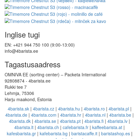
Inglise tugi
EN: +421 944 750 100 (9:00-13:00)
info@4barista.ee
Tagastusaadress
OMNIVA EE (sorting center) – Packeta International
92808874 - 4barista.ee
Rukki tee 7
Lehmja, 75306
Harju maakond, Estonia
4barista.sk
|
4barista.cz
|
4barista.hu
|
4barista.ro
|
4barista.pl
|
4barista.de
|
4barista.com
|
4barista.hr
|
4barista.nl
|
4barista.be
|
4barista.dk
|
4barista.se
|
4barista.pt
|
4barista.fi
|
4barista.lv
|
4barista.lt
|
4barista.ch
|
cafebarista.fr
|
kaffeebarista.at
|
kafesbarista.gr
|
kafebarista.bg
|
baristacaffe.it
|
baristashop.es
|