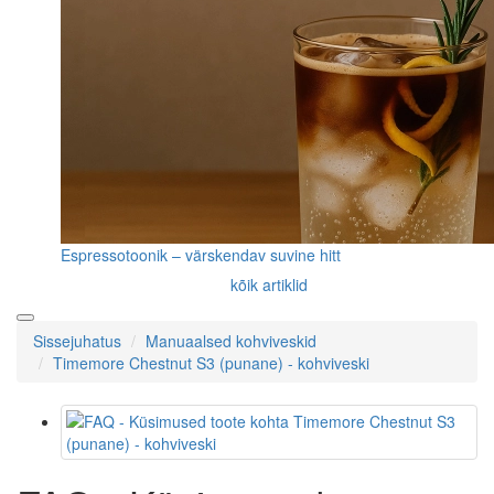
Espressotoonik – värskendav suvine hitt
kõik artiklid
Sissejuhatus
Manuaalsed kohviveskid
Timemore Chestnut S3 (punane) - kohviveski