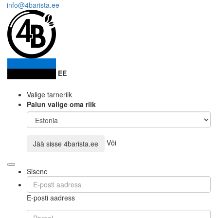
info@4barista.ee
EE
Valige tarneriik
Palun valige oma riik
Või
Jää sisse
4barista.ee
Sisene
E-posti aadress