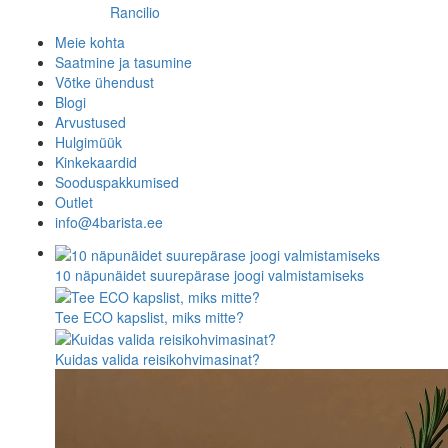
Rancilio
Meie kohta
Saatmine ja tasumine
Võtke ühendust
Blogi
Arvustused
Hulgimüük
Kinkekaardid
Sooduspakkumised
Outlet
info@4barista.ee
10 näpunäidet suurepärase joogi valmistamiseks
Tee ECO kapslist, miks mitte?
Kuidas valida reisikohvimasinat?