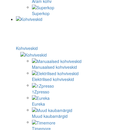
Aram kohv
Superkop
Kohviveskid
Manuaalsed kohviveskid
Elektrilised kohviveskid
1Zpresso
Eureka
Muud kaubamärgid
Timemore