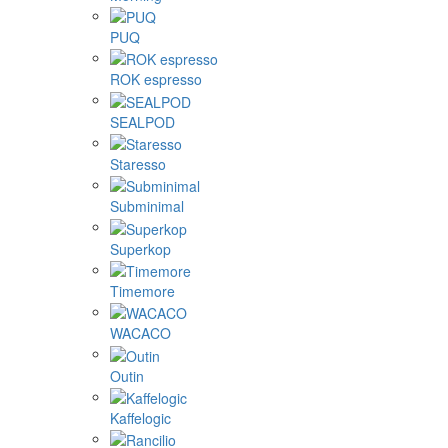
PUQ
ROK espresso
SEALPOD
Staresso
Subminimal
Superkop
Timemore
WACACO
Outin
Kaffelogic