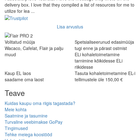
delivery box. I love that they compiled a list of resources for me to
utilize for lea ...
Lisa arvustus
Volitatud müüja
Spetsialiseerunud edasimüüja
Wacaco, Cafelat, Flair ja palju
tugi enne ja pärast ostmist
muud
ELi kohaletoimetamine
tarnimine kõikidesse ELi
riikidesse
Kaup EL laos
Tasuta kohaletoimetamine EL-i
saadame oma laost
tellimustele üle 150,00 €
Teave
Kuidas kaupu oma riigis tagastada?
Meie kohta
Saatmine ja tasumine
Turvaline veebimakse GoPay
Tingimused
Tehke meiega koostööd