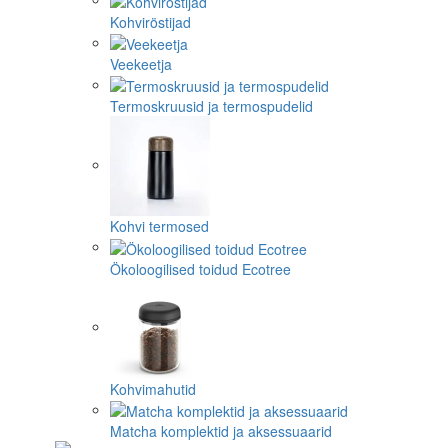
Kohviröstijad
Veekeetja
Termoskruusid ja termospudelid
Kohvi termosed
Ökoloogilised toidud Ecotree
Kohvimahutid
Matcha komplektid ja aksessuaarid