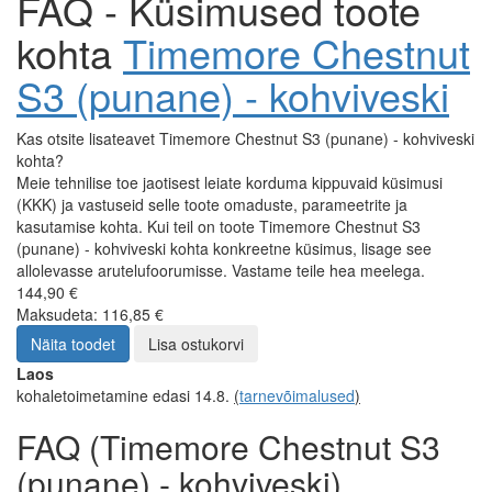
FAQ - Küsimused toote
kohta
Timemore Chestnut
S3 (punane) - kohviveski
Kas otsite lisateavet Timemore Chestnut S3 (punane) - kohviveski
kohta?
Meie tehnilise toe jaotisest leiate korduma kippuvaid küsimusi
(KKK) ja vastuseid selle toote omaduste, parameetrite ja
kasutamise kohta. Kui teil on toote Timemore Chestnut S3
(punane) - kohviveski kohta konkreetne küsimus, lisage see
allolevasse arutelufoorumisse. Vastame teile hea meelega.
144,90 €
Maksudeta: 116,85 €
Näita toodet
Lisa ostukorvi
Laos
kohaletoimetamine edasi 14.8.
(
tarnevõimalused
)
FAQ (Timemore Chestnut S3
(punane) - kohviveski)