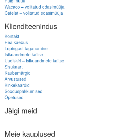
Hulgimüük
Wacaco – volitatud edasimüüja
Cafelat – volitatud edasimüüja
Klienditeenindus
Kontakt
Hea kaebus
Lepingust taganemine
Isikuandmete kaitse
Uudiskiri – isikuandmete kaitse
Sisukaart
Kaubamärgid
Arvustused
Kinkekaardid
Sooduspakkumised
Õpetused
Jälgi meid
Meie kauplused