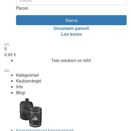
Parool
Sisene
Unustasin parooli
Loo konto
0
0,00 €
Teie ostukorv on tühi!
Kategooriad
Kaubamärgid
Info
Blogi
Kaasaskantavad kohvimasinad