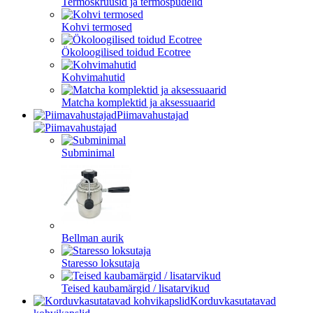
Termoskruusid ja termospudelid
Kohvi termosed
Ökoloogilised toidud Ecotree
Kohvimahutid
Matcha komplektid ja aksessuaarid
Piimavahustajad
Subminimal
Bellman aurik
Staresso loksutaja
Teised kaubamärgid / lisatarvikud
Korduvkasutatavad