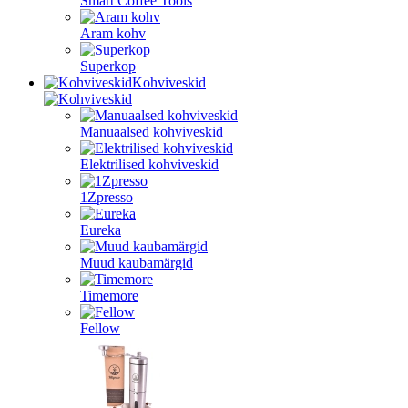
Smart Coffee Tools
Aram kohv
Superkop
Kohviveskid
Manuaalsed kohviveskid
Elektrilised kohviveskid
1Zpresso
Eureka
Muud kaubamärgid
Timemore
Fellow