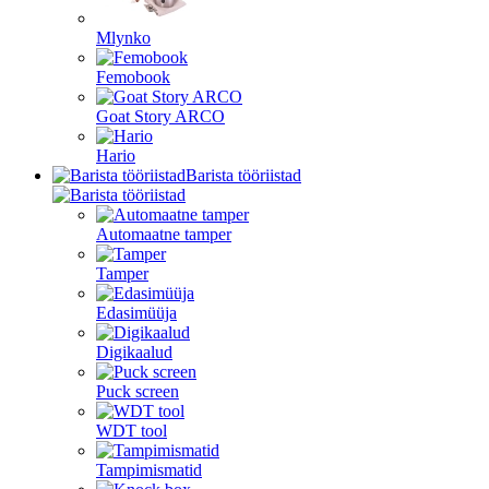
Mlynko
Femobook
Goat Story ARCO
Hario
Barista tööriistad
Automaatne tamper
Tamper
Edasimüüja
Digikaalud
Puck screen
WDT tool
Tampimismatid