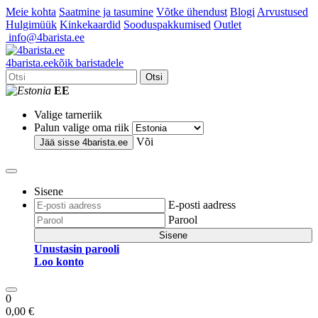
Meie kohta
Saatmine ja tasumine
Võtke ühendust
Blogi
Arvustused
Hulgimüük
Kinkekaardid
Sooduspakkumised
Outlet
info@4barista.ee
4
barista
.ee
kõik baristadele
Otsi
EE
Valige tarneriik
Palun valige oma riik
Või
Jää sisse
4barista.ee
Sisene
E-posti aadress
Parool
Sisene
Unustasin parooli
Loo konto
0
0,00 €