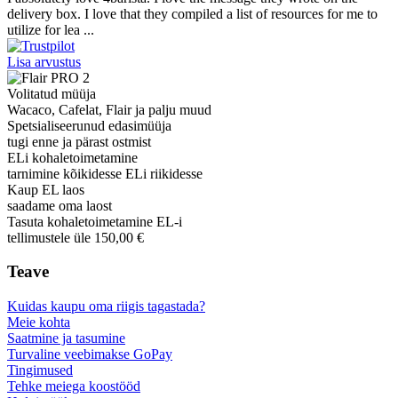
delivery box. I love that they compiled a list of resources for me to
utilize for lea ...
Lisa arvustus
Volitatud müüja
Wacaco, Cafelat, Flair ja palju muud
Spetsialiseerunud edasimüüja
tugi enne ja pärast ostmist
ELi kohaletoimetamine
tarnimine kõikidesse ELi riikidesse
Kaup EL laos
saadame oma laost
Tasuta kohaletoimetamine EL-i
tellimustele üle 150,00 €
Teave
Kuidas kaupu oma riigis tagastada?
Meie kohta
Saatmine ja tasumine
Turvaline veebimakse GoPay
Tingimused
Tehke meiega koostööd