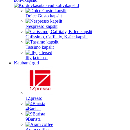
kohvikapslid
Dolce Gusto kapslit
Nespresso kapslit
Cafissimo, Caffitaly, K-fee kapslit
Tassimo kapslit
Illy ja teised
Kaubamärgid
1Zpresso
4Barista
9Barista
Aram coffee