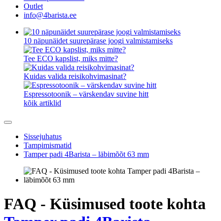
Outlet
info@4barista.ee
10 näpunäidet suurepärase joogi valmistamiseks
Tee ECO kapslist, miks mitte?
Kuidas valida reisikohvimasinat?
Espressotoonik – värskendav suvine hitt
kõik artiklid
Sissejuhatus
Tampimismatid
Tamper padi 4Barista – läbimõõt 63 mm
FAQ - Küsimused toote kohta