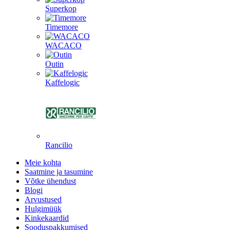
Superkop
Timemore
WACACO
Outin
Kaffelogic
Rancilio
Meie kohta
Saatmine ja tasumine
Võtke ühendust
Blogi
Arvustused
Hulgimüük
Kinkekaardid
Sooduspakkumised