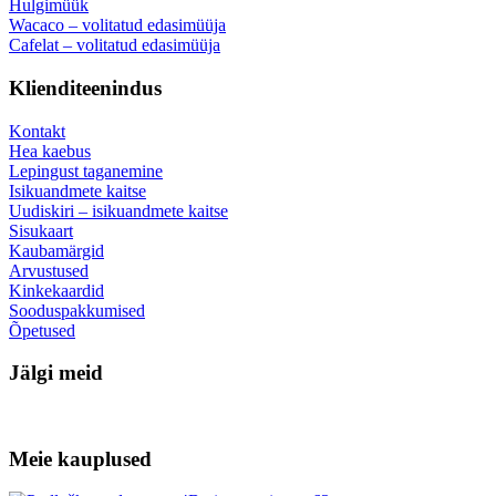
Hulgimüük
Wacaco – volitatud edasimüüja
Cafelat – volitatud edasimüüja
Klienditeenindus
Kontakt
Hea kaebus
Lepingust taganemine
Isikuandmete kaitse
Uudiskiri – isikuandmete kaitse
Sisukaart
Kaubamärgid
Arvustused
Kinkekaardid
Sooduspakkumised
Õpetused
Jälgi meid
Meie kauplused