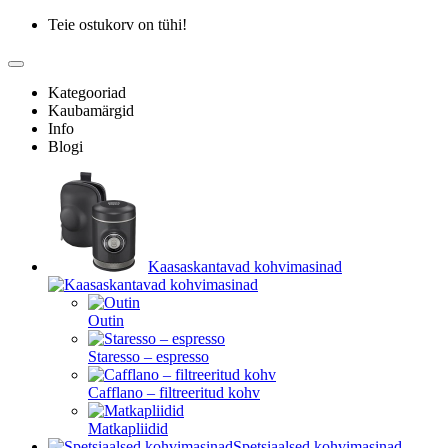
Teie ostukorv on tühi!
Kategooriad
Kaubamärgid
Info
Blogi
Kaasaskantavad kohvimasinad
Outin
Staresso – espresso
Cafflano – filtreeritud kohv
Matkapliidid
Spetsiaalsed kohvimasinad