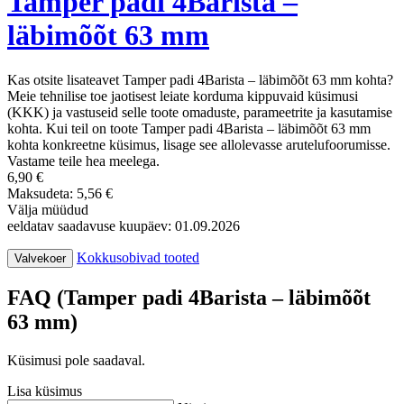
Tamper padi 4Barista –
läbimõõt 63 mm
Kas otsite lisateavet Tamper padi 4Barista – läbimõõt 63 mm kohta?
Meie tehnilise toe jaotisest leiate korduma kippuvaid küsimusi
(KKK) ja vastuseid selle toote omaduste, parameetrite ja kasutamise
kohta. Kui teil on toote Tamper padi 4Barista – läbimõõt 63 mm
kohta konkreetne küsimus, lisage see allolevasse arutelufoorumisse.
Vastame teile hea meelega.
6,90 €
Maksudeta: 5,56 €
Välja müüdud
eeldatav saadavuse kuupäev: 01.09.2026
Kokkusobivad tooted
Valvekoer
FAQ (Tamper padi 4Barista – läbimõõt
63 mm)
Küsimusi pole saadaval.
Lisa küsimus