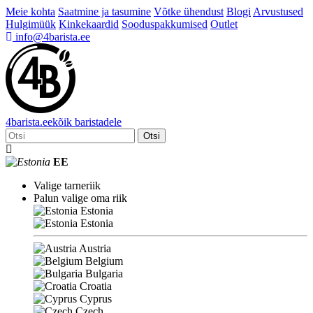
Meie kohta
Saatmine ja tasumine
Võtke ühendust
Blogi
Arvustused
Hulgimüük
Kinkekaardid
Sooduspakkumised
Outlet
info@4barista.ee
4
barista
.ee
kõik baristadele
Otsi
EE
Valige tarneriik
Palun valige oma riik
Estonia
Estonia
Austria
Belgium
Bulgaria
Croatia
Cyprus
Czech