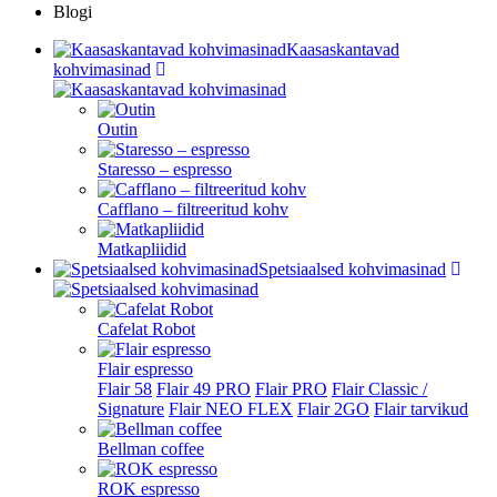
Blogi
Kaasaskantavad
kohvimasinad
Outin
Staresso – espresso
Cafflano – filtreeritud kohv
Matkapliidid
Spetsiaalsed kohvimasinad
Cafelat Robot
Flair espresso
Flair 58
Flair 49 PRO
Flair PRO
Flair Classic /
Signature
Flair NEO FLEX
Flair 2GO
Flair tarvikud
Bellman coffee
ROK espresso