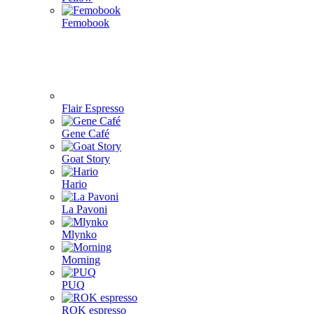
Femobook
Flair Espresso
Gene Café
Goat Story
Hario
La Pavoni
Mlynko
Morning
PUQ
ROK espresso