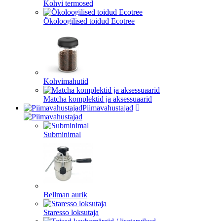
Kohvi termosed
Ökoloogilised toidud Ecotree
Kohvimahutid
Matcha komplektid ja aksessuaarid
Piimavahustajad
Subminimal
Bellman aurik
Staresso loksutaja