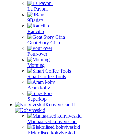
La Pavoni
9Barista
Rancilio
Goat Story Gina
Pour-over
Morning
Smart Coffee Tools
Aram kohv
Superkop
Kohviveskid
Manuaalsed kohviveskid
Elektrilised kohviveskid