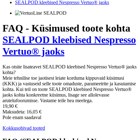
SEALPOD kleebised Nespresso Vertuo® jaoks
FAQ - Küsimused toote kohta
SEALPOD kleebised Nespresso
Vertuo® jaoks
Kas otsite lisateavet SEALPOD kleebised Nespresso Vertuo® jaoks
kohta?
Meie tehnilise toe jaotisest leiate korduma kippuvaid küsimusi
(KKK) ja vastuseid selle toote omaduste, parameetrite ja kasutamise
kohta. Kui teil on toote SEALPOD kleebised Nespresso Vertuo®
jaoks kohta konkreetne küsimus, lisage see allolevasse
arutelufoorumisse. Vastame teile hea meelega.
19,90 €
Maksudeta: 16,05 €
Pole enam saadaval
Kokkusobivad tooted