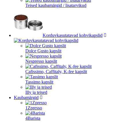
Teised kaubamärgid / lisatarvikud
Korduvkasutatavad kohvikapslid
Dolce Gusto kapslit
Nespresso kapslit
Cafissimo, Caffitaly, K-fee kapslit
Tassimo kapslit
Illy ja teised
Kaubamärgid
1Zpresso
4Barista