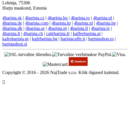
Lehmja, 75306
Harju maakond, Estonia
4barista.sk
|
4barista.cz
|
4barista.hu
|
4barista.ro
|
4barista.pl
|
4barista.de
|
4barista.com
|
4barista.hr
|
4barista.nl
|
4barista.be
|
4barista.dk
|
4barista.se
|
4barista.pt
|
4barista.fi
|
4barista.lv
|
4barista.lt
|
4barista.ch
|
cafebarista.fr
|
kaffeebarista.at
|
kafesbarista.gr
|
kafebarista.bg
|
baristacaffe.it
|
baristashop.es
|
baristashop.si
Copyright © 2016 - 2026 NajTrade s.r.o. Kõik õigused kaitstud.