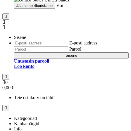
Või
Jää sisse
4barista.ee
Sisene
E-posti aadress
Parool
Sisene
Unustasin parooli
Loo konto
0
0,00 €
Teie ostukorv on tühi!
Kategooriad
Kaubamärgid
Info