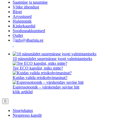
Saatmine ja tasumine
Võtke ühendust
Blogi
Arvustused
Hulgimüük
Kinkekaardid
Sooduspakkumised
Outlet
info@4barista.ee
10 näpunäidet suurepärase joogi valmistamiseks
Tee ECO kapslist, miks mitte?
Kuidas valida reisikohvimasinat?
Espressotoonik – värskendav suvine hitt
kõik artiklid
Sissejuhatus
Nespresso kapslit