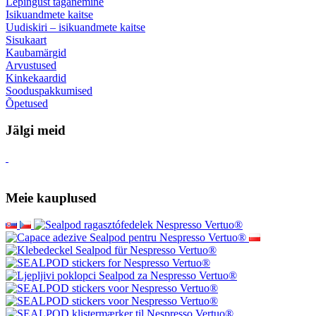
Lepingust taganemine
Isikuandmete kaitse
Uudiskiri – isikuandmete kaitse
Sisukaart
Kaubamärgid
Arvustused
Kinkekaardid
Sooduspakkumised
Õpetused
Jälgi meid
Meie kauplused