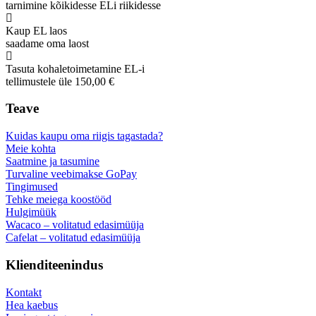
tarnimine kõikidesse ELi riikidesse
Kaup EL laos
saadame oma laost
Tasuta kohaletoimetamine EL-i
tellimustele üle 150,00 €
Teave
Kuidas kaupu oma riigis tagastada?
Meie kohta
Saatmine ja tasumine
Turvaline veebimakse GoPay
Tingimused
Tehke meiega koostööd
Hulgimüük
Wacaco – volitatud edasimüüja
Cafelat – volitatud edasimüüja
Klienditeenindus
Kontakt
Hea kaebus