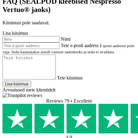
FAQ (SEALPOD kleebised Nespresso
Vertuo® jaoks)
Küsimusi pole saadaval.
Lisa küsimus
Nimi
Teie e-posti aadress
E-posti aadressi pole
vaja. Seda kasutatakse ainult vastuse saatmiseks ja seda ei avaldata.
Teie küsimus
Lisa küsimus
Arvustused meie klientidelt
Reviews 79
• Excellent
4.9