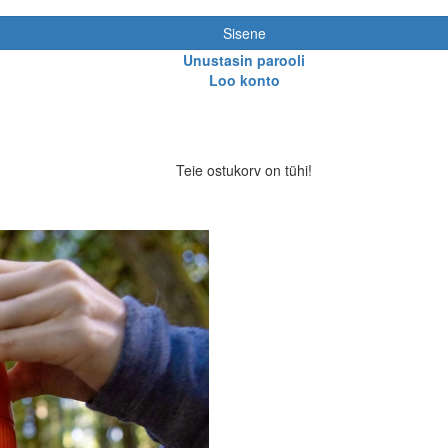
Sisene
Unustasin parooli
Loo konto
Teie ostukorv on tühi!