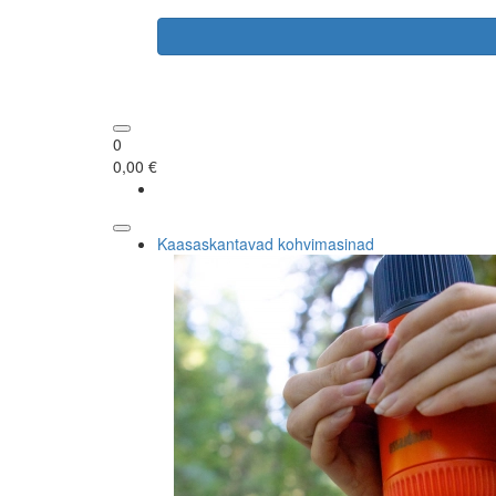
0
0,00 €
Kaasaskantavad kohvimasinad