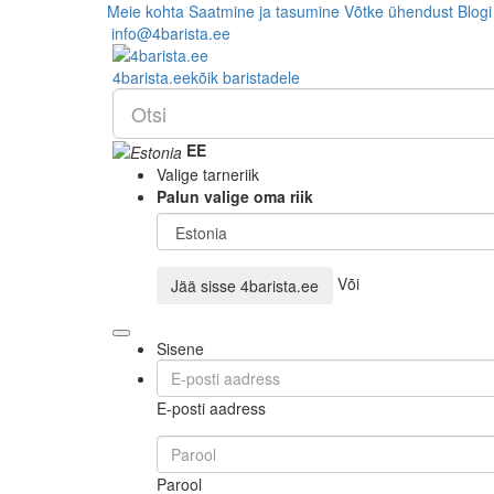
Meie kohta
Saatmine ja tasumine
Võtke ühendust
Blogi
info@4barista.ee
4
barista
.ee
kõik baristadele
EE
Valige tarneriik
Palun valige oma riik
Või
Jää sisse
4barista.ee
Sisene
E-posti aadress
Parool