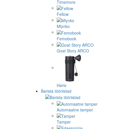
Timemore
Fellow
Mlynko
Femobook
Goat Story ARCO
Hario
Barista tööriistad
Automaatne tamper
Tamper