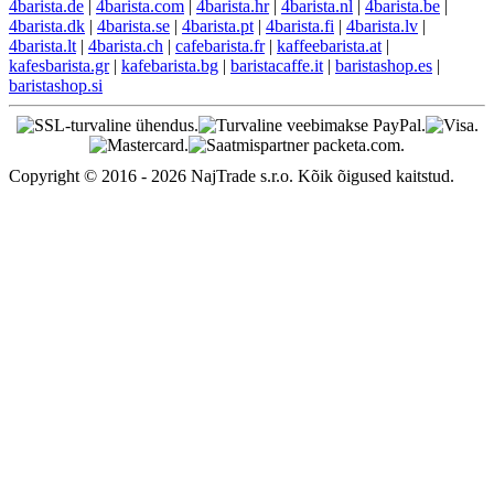
4barista.de
|
4barista.com
|
4barista.hr
|
4barista.nl
|
4barista.be
|
4barista.dk
|
4barista.se
|
4barista.pt
|
4barista.fi
|
4barista.lv
|
4barista.lt
|
4barista.ch
|
cafebarista.fr
|
kaffeebarista.at
|
kafesbarista.gr
|
kafebarista.bg
|
baristacaffe.it
|
baristashop.es
|
baristashop.si
Copyright © 2016 - 2026 NajTrade s.r.o. Kõik õigused kaitstud.