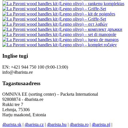
Inglise tugi
EN: +421 944 750 100 (9:00-13:00)
info@4barista.ee
Tagastusaadress
OMNIVA EE (sorting center) – Packeta International
92808874 - 4barista.ee
Rukki tee 7
Lehmja, 75306
Harju maakond, Estonia
4barista.sk
|
4barista.cz
|
4barista.hu
|
4barista.ro
|
4barista.pl
|