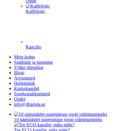
Outin
Kaffelogic
Rancilio
Meie kohta
Saatmine ja tasumine
Võtke ühendust
Blogi
Arvustused
Hulgimüük
Kinkekaardid
Sooduspakkumised
Outlet
info@4barista.ee
10 näpunäidet suurepärase joogi valmistamiseks
Tee ECO kapslist, miks mitte?