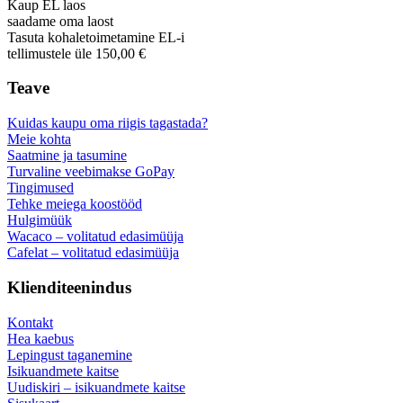
Kaup EL laos
saadame oma laost
Tasuta kohaletoimetamine EL-i
tellimustele üle 150,00 €
Teave
Kuidas kaupu oma riigis tagastada?
Meie kohta
Saatmine ja tasumine
Turvaline veebimakse GoPay
Tingimused
Tehke meiega koostööd
Hulgimüük
Wacaco – volitatud edasimüüja
Cafelat – volitatud edasimüüja
Klienditeenindus
Kontakt
Hea kaebus
Lepingust taganemine
Isikuandmete kaitse
Uudiskiri – isikuandmete kaitse