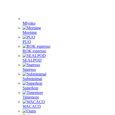
Mlynko
Morning
PUQ
ROK espresso
SEALPOD
Staresso
Subminimal
Superkop
Timemore
WACACO