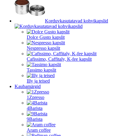
Korduvkasutatavad kohvikapslid
Dolce Gusto kapslit
Nespresso kapslit
Cafissimo, Caffitaly, K-fee kapslit
Tassimo kapslit
Illy ja teised
Kaubamärgid
1Zpresso
4Barista
9Barista
Aram coffee