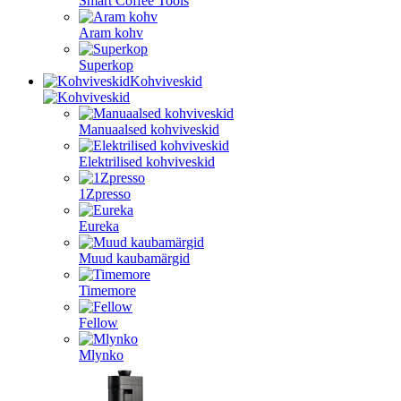
Smart Coffee Tools
Aram kohv
Superkop
Kohviveskid
Manuaalsed kohviveskid
Elektrilised kohviveskid
1Zpresso
Eureka
Muud kaubamärgid
Timemore
Fellow
Mlynko