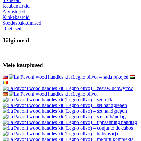
Sisukaart
Kaubamärgid
Arvustused
Kinkekaardid
Sooduspakkumised
Õpetused
Jälgi meid
Meie kauplused