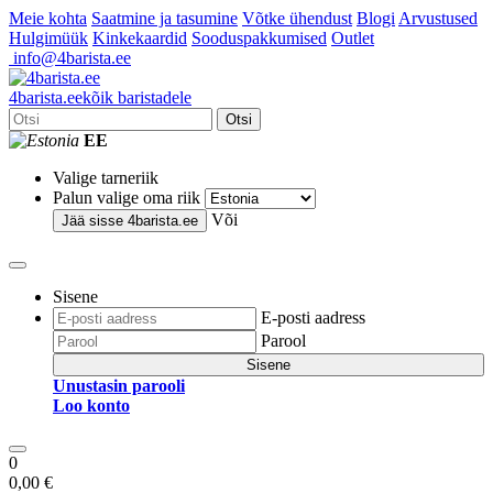
Meie kohta
Saatmine ja tasumine
Võtke ühendust
Blogi
Arvustused
Hulgimüük
Kinkekaardid
Sooduspakkumised
Outlet
info@4barista.ee
4
barista
.ee
kõik baristadele
Otsi
EE
Valige tarneriik
Palun valige oma riik
Või
Jää sisse
4barista.ee
Sisene
E-posti aadress
Parool
Sisene
Unustasin parooli
Loo konto
0
0,00 €