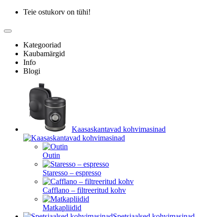
Teie ostukorv on tühi!
Kategooriad
Kaubamärgid
Info
Blogi
Kaasaskantavad kohvimasinad
Outin
Staresso – espresso
Cafflano – filtreeritud kohv
Matkapliidid
Spetsiaalsed kohvimasinad