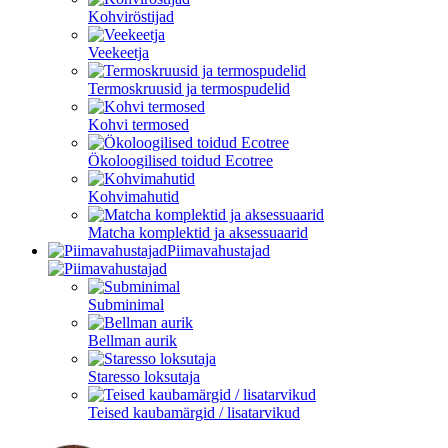
Kohviröstijad
Veekeetja
Termoskruusid ja termospudelid
Kohvi termosed
Ökoloogilised toidud Ecotree
Kohvimahutid
Matcha komplektid ja aksessuaarid
Piimavahustajad
Subminimal
Bellman aurik
Staresso loksutaja
Teised kaubamärgid / lisatarvikud