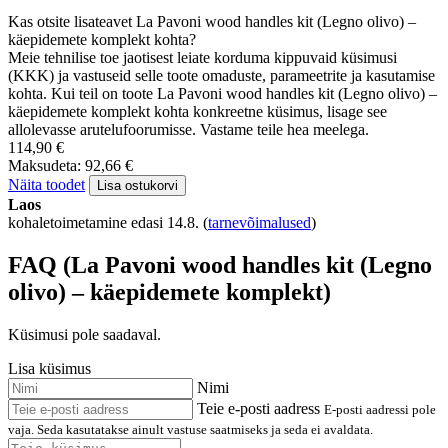
Kas otsite lisateavet La Pavoni wood handles kit (Legno olivo) –
käepidemete komplekt kohta?
Meie tehnilise toe jaotisest leiate korduma kippuvaid küsimusi
(KKK) ja vastuseid selle toote omaduste, parameetrite ja kasutamise
kohta. Kui teil on toote La Pavoni wood handles kit (Legno olivo) –
käepidemete komplekt kohta konkreetne küsimus, lisage see
allolevasse arutelufoorumisse. Vastame teile hea meelega.
114,90 €
Maksudeta: 92,66 €
Näita toodet
Lisa ostukorvi
Laos
kohaletoimetamine edasi 14.8.
(
tarnevõimalused
)
FAQ (La Pavoni wood handles kit (Legno
olivo) – käepidemete komplekt)
Küsimusi pole saadaval.
Lisa küsimus
Nimi
Teie e-posti aadress
E-posti aadressi pole
vaja. Seda kasutatakse ainult vastuse saatmiseks ja seda ei avaldata.