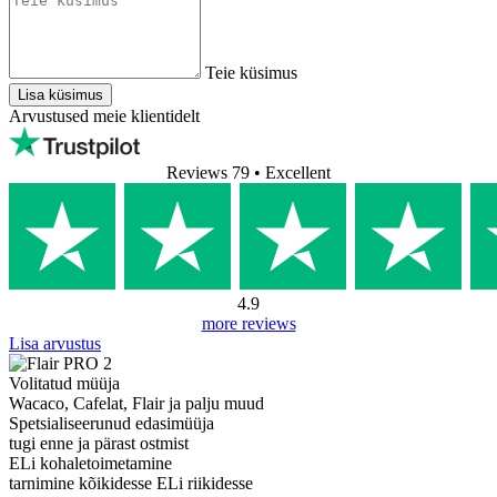
Teie küsimus
Lisa küsimus
Arvustused meie klientidelt
Reviews 79
• Excellent
4.9
more reviews
Lisa arvustus
Volitatud müüja
Wacaco, Cafelat, Flair ja palju muud
Spetsialiseerunud edasimüüja
tugi enne ja pärast ostmist
ELi kohaletoimetamine
tarnimine kõikidesse ELi riikidesse