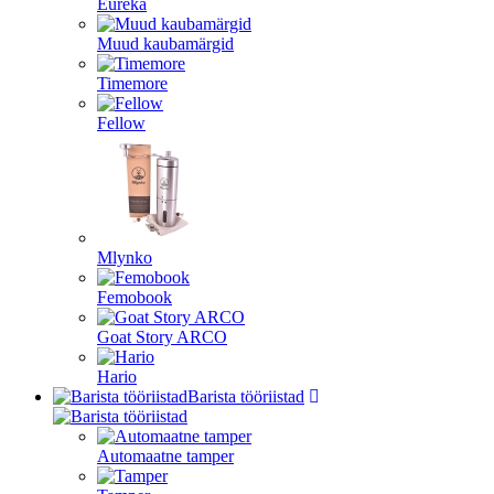
Eureka
Muud kaubamärgid
Timemore
Fellow
Mlynko
Femobook
Goat Story ARCO
Hario
Barista tööriistad
Automaatne tamper