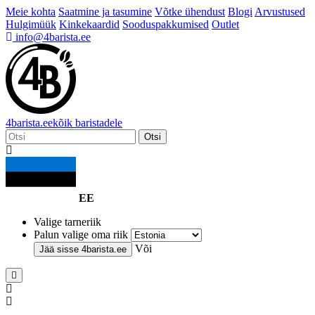
Meie kohta
Saatmine ja tasumine
Võtke ühendust
Blogi
Arvustused
Hulgimüük
Kinkekaardid
Sooduspakkumised
Outlet
info@4barista.ee
4
barista
.ee
kõik baristadele
Otsi
EE
Valige tarneriik
Palun valige oma riik
Või
Jää sisse
4barista.ee