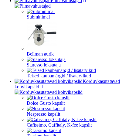
Piimavahustajad
Subminimal
Bellman aurik
Staresso loksutaja
Teised kaubamärgid / lisatarvikud
Korduvkasutatavad
kohvikapslid
Dolce Gusto kapslit
Nespresso kapslit
Cafissimo, Caffitaly, K-fee kapslit
Tassimo kapslit