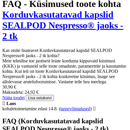
FAQ - Küsimused toote kohta
Korduvkasutatavad kapslid
SEALPOD Nespresso® jaoks -
2 tk
Kas otsite lisateavet Korduvkasutatavad kapslid SEALPOD
Nespresso® jaoks - 2 tk kohta?
Meie tehnilise toe jaotisest leiate korduma kippuvaid küsimusi
(KKK) ja vastuseid selle toote omaduste, parameetrite ja kasutamise
kohta. Kui teil on toote Korduvkasutatavad kapslid SEALPOD
Nespresso® jaoks - 2 tk kohta konkreetne küsimus, lisage see
allolevasse arutelufoorumisse. Vastame teile hea meelega.
30,90 €
Maksudeta: 24,92 €
Näita toodet
Lisa ostukorvi
Laos
kohaletoimetamine edasi 14.8.
(
tarnevõimalused
)
FAQ (Korduvkasutatavad kapslid
SEALPOD Nespresso® jaoks - 2 tk)