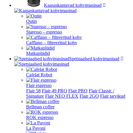
Kaasaskantavad kohvimasinad
Outin
Staresso – espresso
Cafflano – filtreeritud kohv
Matkapliidid
Spetsiaalsed kohvimasinad
Cafelat Robot
Flair espresso
Flair 58
Flair 49 PRO
Flair PRO
Flair Classic /
Signature
Flair NEO FLEX
Flair 2GO
Flair tarvikud
Bellman coffee
ROK espresso
La Pavoni