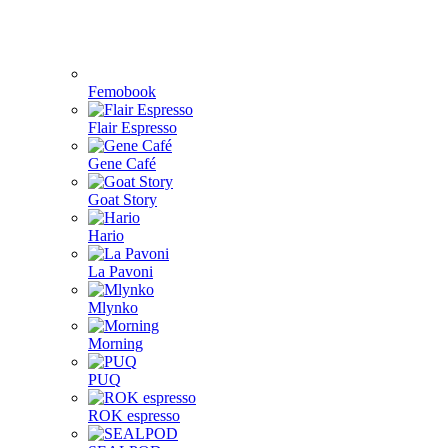
Femobook
Flair Espresso
Gene Café
Goat Story
Hario
La Pavoni
Mlynko
Morning
PUQ
ROK espresso