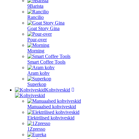
9Barista
Rancilio
Goat Story Gina
Pour-over
Morning
Smart Coffee Tools
Aram kohv
Superkop
Kohviveskid
Manuaalsed kohviveskid
Elektrilised kohviveskid
1Zpresso