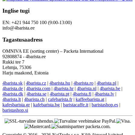
Inglise tugi
EN: +421 944 750 100 (9:00-13:00)
info@4barista.ee
Tagastusaadress
OMNIVA EE (sorting center) – Packeta International
92808874 - 4barista.ee
Rukki tee 7
Lehmja, 75306
Harju maakond, Estonia
4barista.sk
|
4barista.cz
|
4barista.hu
|
4barista.ro
|
4barista.pl
|
4barista.de
|
4barista.com
|
4barista.hr
|
4barista.nl
|
4barista.be
|
4barista.dk
|
4barista.se
|
4barista.pt
|
4barista.fi
|
4barista.lv
|
4barista.lt
|
4barista.ch
|
cafebarista.fr
|
kaffeebarista.at
|
kafesbarista.gr
|
kafebarista.bg
|
baristacaffe.it
|
baristashop.es
|
baristashop.si
Copyright © 2016 - 2026 NajTrade s.r.o. Kõik õigused kaitstud.