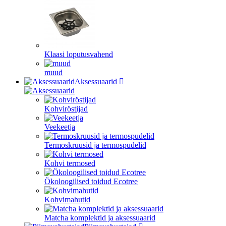
Klaasi loputusvahend
muud
Aksessuaarid
Kohviröstijad
Veekeetja
Termoskruusid ja termospudelid
Kohvi termosed
Ökoloogilised toidud Ecotree
Kohvimahutid
Matcha komplektid ja aksessuaarid