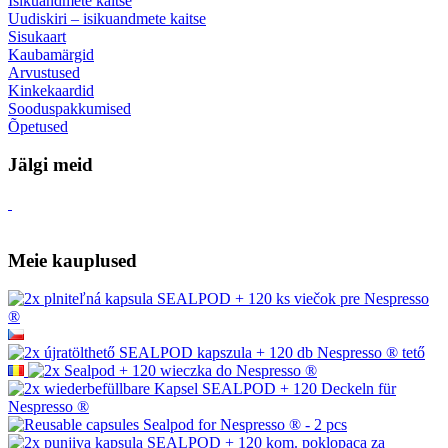
Isikuandmete kaitse
Uudiskiri – isikuandmete kaitse
Sisukaart
Kaubamärgid
Arvustused
Kinkekaardid
Sooduspakkumised
Õpetused
Jälgi meid
Meie kauplused