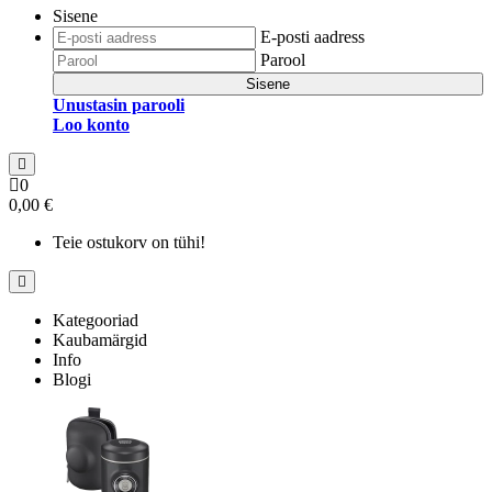
Sisene
E-posti aadress
Parool
Sisene
Unustasin parooli
Loo konto
0
0,00 €
Teie ostukorv on tühi!
Kategooriad
Kaubamärgid
Info
Blogi