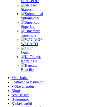
SEALPOD
Staresso
Subminimal
Superkop
Timemore
WACACO
Outin
Kaffelogic
Rancilio
Meie kohta
Saatmine ja tasumine
Võtke ühendust
Blogi
Arvustused
Hulgimüük
Kinkekaardid