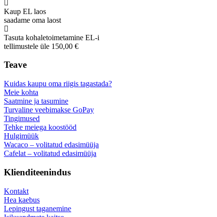
Kaup EL laos
saadame oma laost
Tasuta kohaletoimetamine EL-i
tellimustele üle 150,00 €
Teave
Kuidas kaupu oma riigis tagastada?
Meie kohta
Saatmine ja tasumine
Turvaline veebimakse GoPay
Tingimused
Tehke meiega koostööd
Hulgimüük
Wacaco – volitatud edasimüüja
Cafelat – volitatud edasimüüja
Klienditeenindus
Kontakt
Hea kaebus
Lepingust taganemine