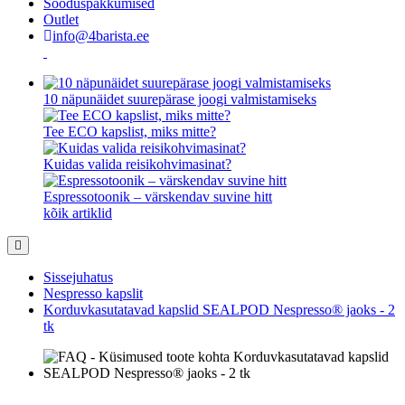
Sooduspakkumised
Outlet
info@4barista.ee
10 näpunäidet suurepärase joogi valmistamiseks
Tee ECO kapslist, miks mitte?
Kuidas valida reisikohvimasinat?
Espressotoonik – värskendav suvine hitt
kõik artiklid
Sissejuhatus
Nespresso kapslit
Korduvkasutatavad kapslid SEALPOD Nespresso® jaoks - 2
tk