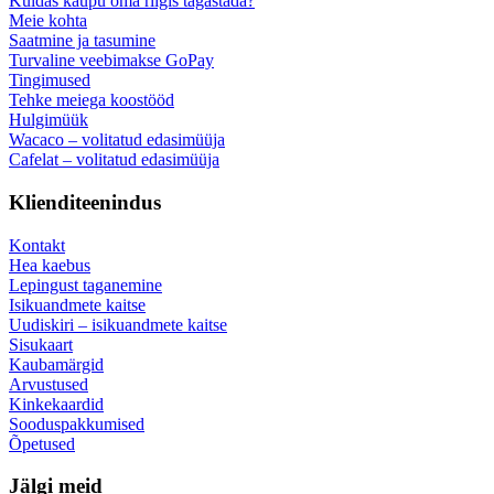
Kuidas kaupu oma riigis tagastada?
Meie kohta
Saatmine ja tasumine
Turvaline veebimakse GoPay
Tingimused
Tehke meiega koostööd
Hulgimüük
Wacaco – volitatud edasimüüja
Cafelat – volitatud edasimüüja
Klienditeenindus
Kontakt
Hea kaebus
Lepingust taganemine
Isikuandmete kaitse
Uudiskiri – isikuandmete kaitse
Sisukaart
Kaubamärgid
Arvustused
Kinkekaardid
Sooduspakkumised
Õpetused
Jälgi meid