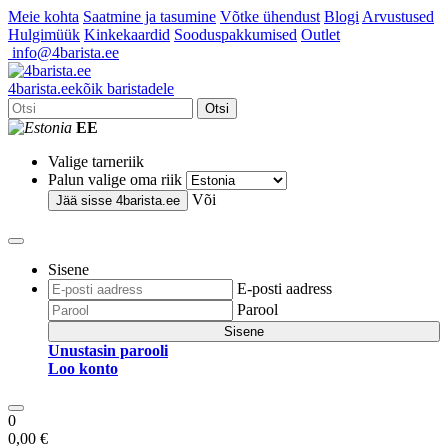
Meie kohta
Saatmine ja tasumine
Võtke ühendust
Blogi
Arvustused
Hulgimüük
Kinkekaardid
Sooduspakkumised
Outlet
info@4barista.ee
4
barista
.ee
kõik baristadele
Otsi
EE
Valige tarneriik
Palun valige oma riik
Või
Jää sisse
4barista.ee
Sisene
E-posti aadress
Parool
Sisene
Unustasin parooli
Loo konto
0
0,00 €