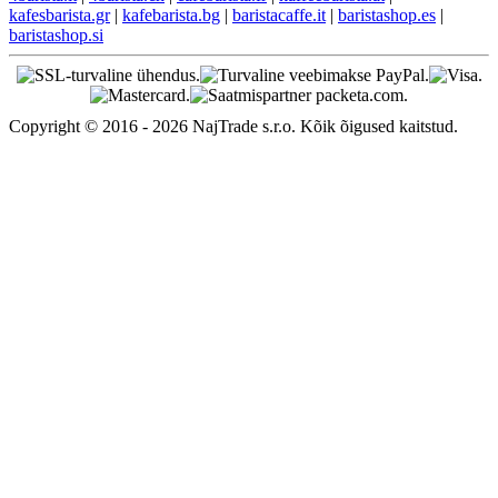
kafesbarista.gr
|
kafebarista.bg
|
baristacaffe.it
|
baristashop.es
|
baristashop.si
Copyright © 2016 - 2026 NajTrade s.r.o. Kõik õigused kaitstud.