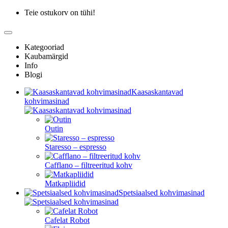
Teie ostukorv on tühi!
Kategooriad
Kaubamärgid
Info
Blogi
Kaasaskantavad
kohvimasinad
Outin
Staresso – espresso
Cafflano – filtreeritud kohv
Matkapliidid
Spetsiaalsed kohvimasinad
Cafelat Robot