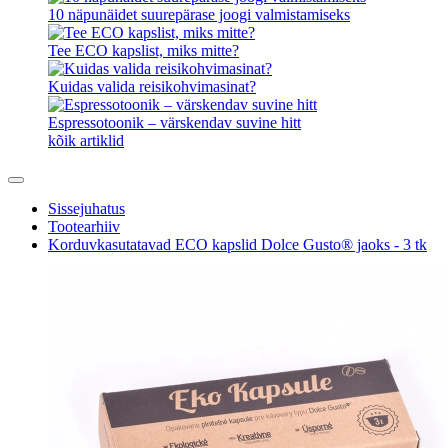
10 näpunäidet suurepärase joogi valmistamiseks
Tee ECO kapslist, miks mitte?
Kuidas valida reisikohvimasinat?
Espressotoonik – värskendav suvine hitt
kõik artiklid
Sissejuhatus
Tootearhiiv
Korduvkasutatavad ECO kapslid Dolce Gusto® jaoks - 3 tk