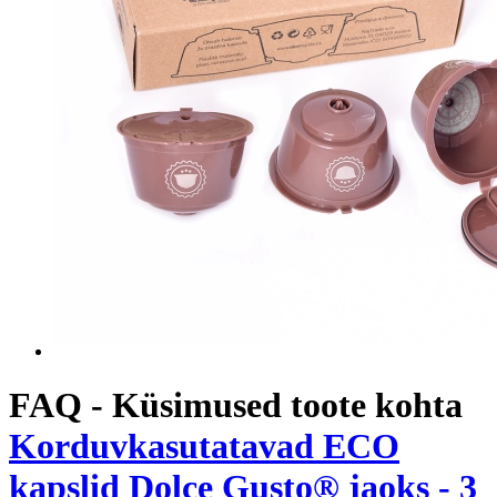
FAQ - Küsimused toote kohta
Korduvkasutatavad ECO
kapslid Dolce Gusto® jaoks - 3