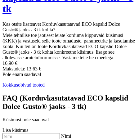
tk
Kas otsite lisateavet Korduvkasutatavad ECO kapslid Dolce
Gusto® jaoks - 3 tk kohta?
Meie tehnilise toe jaotisest leiate korduma kippuvaid küsimusi
(KKK) ja vastuseid selle toote omaduste, parameetrite ja kasutamise
kohta. Kui teil on toote Korduvkasutatavad ECO kapslid Dolce
Gusto® jaoks - 3 tk kohta konkreetne küsimus, lisage see
allolevasse arutelufoorumisse. Vastame teile hea meelega.
16,90 €
Maksudeta: 13,63 €
Pole enam saadaval
Kokkusobivad tooted
FAQ (Korduvkasutatavad ECO kapslid
Dolce Gusto® jaoks - 3 tk)
Küsimusi pole saadaval.
Lisa küsimus
Nimi