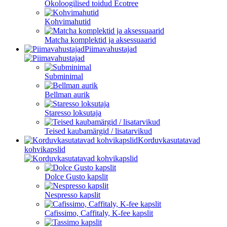
Ökoloogilised toidud Ecotree
Kohvimahutid
Matcha komplektid ja aksessuaarid
Piimavahustajad
Subminimal
Bellman aurik
Staresso loksutaja
Teised kaubamärgid / lisatarvikud
Korduvkasutatavad
kohvikapslid
Dolce Gusto kapslit
Nespresso kapslit
Cafissimo, Caffitaly, K-fee kapslit