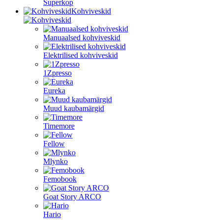
Superkop
Kohviveskid
Manuaalsed kohviveskid
Elektrilised kohviveskid
1Zpresso
Eureka
Muud kaubamärgid
Timemore
Fellow
Mlynko
Femobook
Goat Story ARCO
Hario