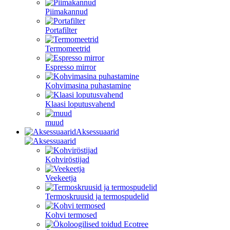
Piimakannud
Portafilter
Termomeetrid
Espresso mirror
Kohvimasina puhastamine
Klaasi loputusvahend
muud
Aksessuaarid
Kohviröstijad
Veekeetja
Termoskruusid ja termospudelid
Kohvi termosed