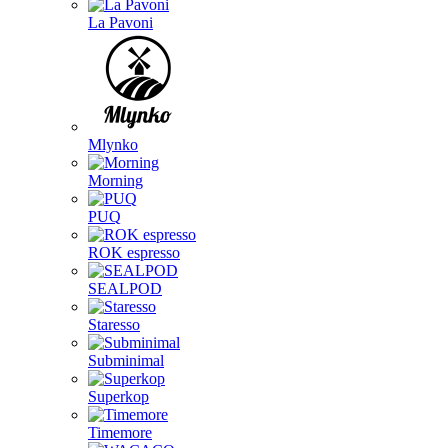
La Pavoni
Mlynko
Morning
PUQ
ROK espresso
SEALPOD
Staresso
Subminimal
Superkop
Timemore