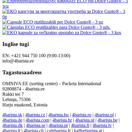
Inglise tugi
EN: +421 944 750 100 (9:00-13:00)
info@4barista.ee
Tagastusaadress
OMNIVA EE (sorting center) – Packeta International
92808874 - 4barista.ee
Rukki tee 7
Lehmja, 75306
Harju maakond, Estonia
4barista.sk
|
4barista.cz
|
4barista.hu
|
4barista.ro
|
4barista.pl
|
4barista.de
|
4barista.com
|
4barista.hr
|
4barista.nl
|
4barista.be
|
4barista.dk
|
4barista.se
|
4barista.pt
|
4barista.fi
|
4barista.lv
|
4barista.lt
|
4barista.ch
|
cafebarista.fr
|
kaffeebarista.at
|