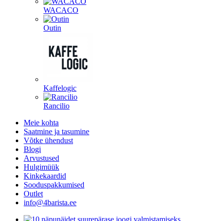
WACACO
Outin
Kaffelogic
Rancilio
Meie kohta
Saatmine ja tasumine
Võtke ühendust
Blogi
Arvustused
Hulgimüük
Kinkekaardid
Sooduspakkumised
Outlet
info@4barista.ee