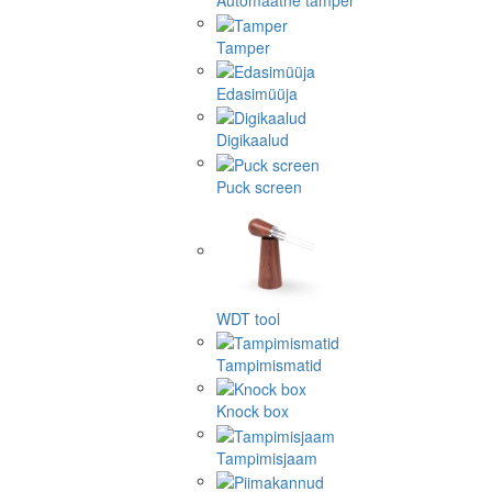
Automaatne tamper
Tamper
Edasimüüja
Digikaalud
Puck screen
WDT tool
Tampimismatid
Knock box
Tampimisjaam