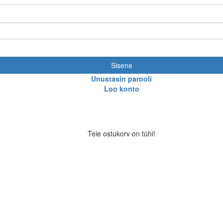
Sisene
Unustasin parooli
Loo konto
Teie ostukorv on tühi!