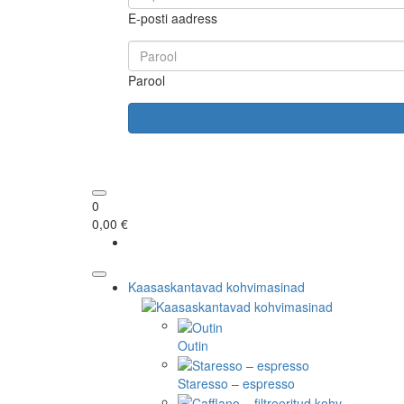
E-posti aadress
Parool
0
0,00 €
Kaasaskantavad kohvimasinad
Outin
Staresso – espresso