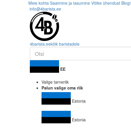
Meie kohta
Saatmine ja tasumine
Võtke ühendust
Blogi
info@4barista.ee
4
barista
.ee
kõik baristadele
EE
Valige tarneriik
Palun valige oma riik
Estonia
Estonia