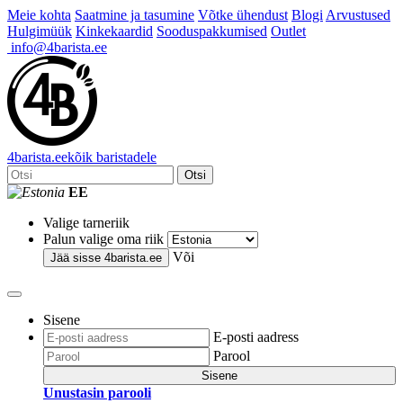
Meie kohta
Saatmine ja tasumine
Võtke ühendust
Blogi
Arvustused
Hulgimüük
Kinkekaardid
Sooduspakkumised
Outlet
info@4barista.ee
4
barista
.ee
kõik baristadele
Otsi
EE
Valige tarneriik
Palun valige oma riik
Või
Jää sisse
4barista.ee
Sisene
E-posti aadress
Parool
Sisene
Unustasin parooli