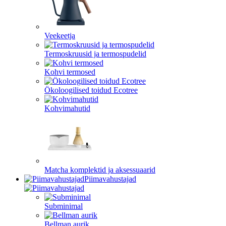
Veekeetja
Termoskruusid ja termospudelid
Kohvi termosed
Ökoloogilised toidud Ecotree
Kohvimahutid
Matcha komplektid ja aksessuaarid
Piimavahustajad
Subminimal
Bellman aurik