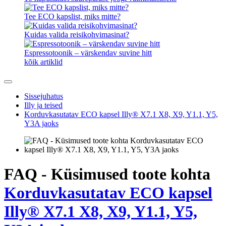
Tee ECO kapslist, miks mitte?
Kuidas valida reisikohvimasinat?
Espressotoonik – värskendav suvine hitt
kõik artiklid
Sissejuhatus
Illy ja teised
Korduvkasutatav ECO kapsel Illy® X7.1 X8, X9, Y1.1, Y5,
Y3A jaoks
FAQ - Küsimused toote kohta
Korduvkasutatav ECO kapsel
Illy® X7.1 X8, X9, Y1.1, Y5,