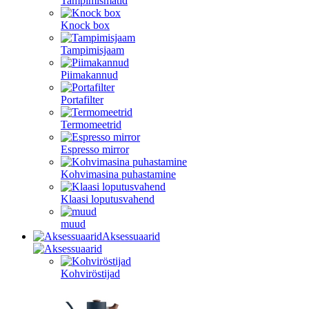
Tampimismatid
Knock box
Tampimisjaam
Piimakannud
Portafilter
Termomeetrid
Espresso mirror
Kohvimasina puhastamine
Klaasi loputusvahend
muud
Aksessuaarid
Kohviröstijad