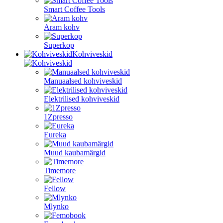
Smart Coffee Tools
Aram kohv
Superkop
Kohviveskid
Manuaalsed kohviveskid
Elektrilised kohviveskid
1Zpresso
Eureka
Muud kaubamärgid
Timemore
Fellow
Mlynko