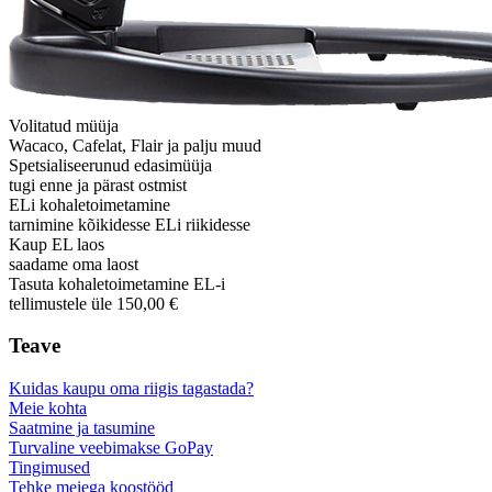
Volitatud müüja
Wacaco, Cafelat, Flair ja palju muud
Spetsialiseerunud edasimüüja
tugi enne ja pärast ostmist
ELi kohaletoimetamine
tarnimine kõikidesse ELi riikidesse
Kaup EL laos
saadame oma laost
Tasuta kohaletoimetamine EL-i
tellimustele üle 150,00 €
Teave
Kuidas kaupu oma riigis tagastada?
Meie kohta
Saatmine ja tasumine
Turvaline veebimakse GoPay
Tingimused
Tehke meiega koostööd