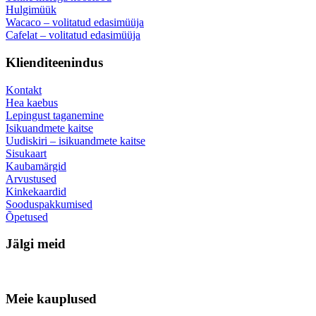
Hulgimüük
Wacaco – volitatud edasimüüja
Cafelat – volitatud edasimüüja
Klienditeenindus
Kontakt
Hea kaebus
Lepingust taganemine
Isikuandmete kaitse
Uudiskiri – isikuandmete kaitse
Sisukaart
Kaubamärgid
Arvustused
Kinkekaardid
Sooduspakkumised
Õpetused
Jälgi meid
Meie kauplused