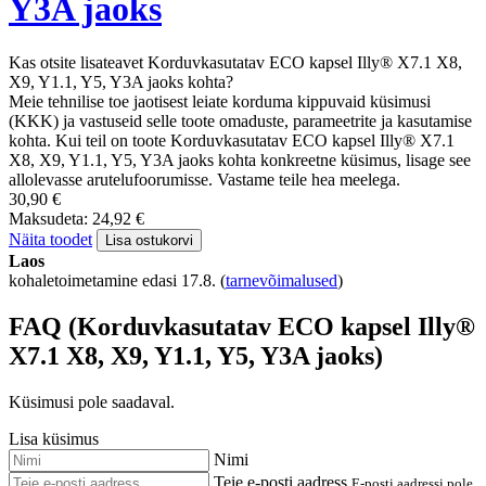
Y3A jaoks
Kas otsite lisateavet Korduvkasutatav ECO kapsel Illy® X7.1 X8,
X9, Y1.1, Y5, Y3A jaoks kohta?
Meie tehnilise toe jaotisest leiate korduma kippuvaid küsimusi
(KKK) ja vastuseid selle toote omaduste, parameetrite ja kasutamise
kohta. Kui teil on toote Korduvkasutatav ECO kapsel Illy® X7.1
X8, X9, Y1.1, Y5, Y3A jaoks kohta konkreetne küsimus, lisage see
allolevasse arutelufoorumisse. Vastame teile hea meelega.
30,90 €
Maksudeta: 24,92 €
Näita toodet
Lisa ostukorvi
Laos
kohaletoimetamine edasi 17.8.
(
tarnevõimalused
)
FAQ (Korduvkasutatav ECO kapsel Illy®
X7.1 X8, X9, Y1.1, Y5, Y3A jaoks)
Küsimusi pole saadaval.
Lisa küsimus
Nimi
Teie e-posti aadress
E-posti aadressi pole