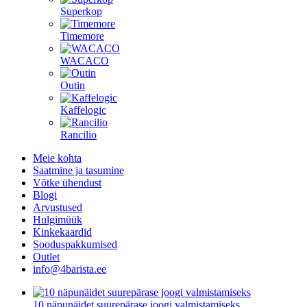
Superkop
Timemore
WACACO
Outin
Kaffelogic
Rancilio
Meie kohta
Saatmine ja tasumine
Võtke ühendust
Blogi
Arvustused
Hulgimüük
Kinkekaardid
Sooduspakkumised
Outlet
info@4barista.ee
10 näpunäidet suurepärase joogi valmistamiseks