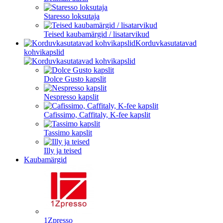
Staresso loksutaja
Teised kaubamärgid / lisatarvikud
Korduvkasutatavad
kohvikapslid
Dolce Gusto kapslit
Nespresso kapslit
Cafissimo, Caffitaly, K-fee kapslit
Tassimo kapslit
Illy ja teised
Kaubamärgid
1Zpresso