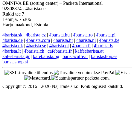
OMNIVA EE (sorting center) – Packeta International
92808874 - 4barista.ee
Rukki tee 7
Lehmja, 75306
Harju maakond, Estonia
4barista.sk
|
4barista.cz
|
4barista.hu
|
4barista.ro
|
4barista.pl
|
4barista.de
|
4barista.com
|
4barista.hr
|
4barista.nl
|
4barista.be
|
4barista.dk
|
4barista.se
|
4barista.pt
|
4barista.fi
|
4barista.lv
|
4barista.lt
|
4barista.ch
|
cafebarista.fr
|
kaffeebarista.at
|
kafesbarista.gr
|
kafebarista.bg
|
baristacaffe.it
|
baristashop.es
|
baristashop.si
Copyright © 2016 - 2026 NajTrade s.r.o. Kõik õigused kaitstud.