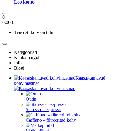
Loo konto
0
0,00 €
Teie ostukorv on tühi!
Kategooriad
Kaubamärgid
Info
Blogi
Kaasaskantavad
kohvimasinad
Outin
Staresso – espresso
Cafflano – filtreeritud kohv
Matkapliidid