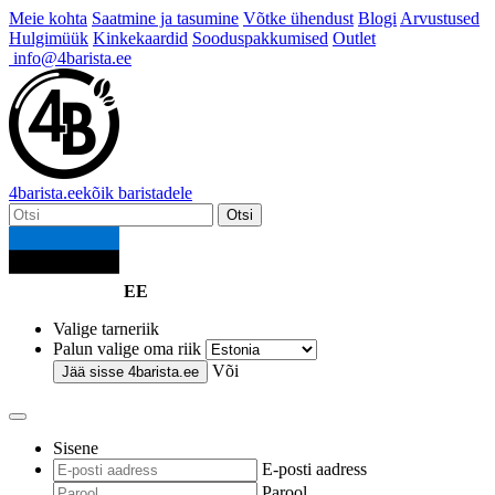
Meie kohta
Saatmine ja tasumine
Võtke ühendust
Blogi
Arvustused
Hulgimüük
Kinkekaardid
Sooduspakkumised
Outlet
info@4barista.ee
4
barista
.ee
kõik baristadele
Otsi
EE
Valige tarneriik
Palun valige oma riik
Või
Jää sisse
4barista.ee
Sisene
E-posti aadress
Parool