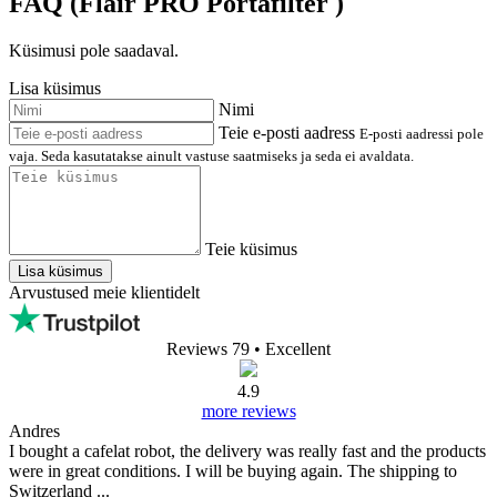
FAQ (Flair PRO Portafilter )
Küsimusi pole saadaval.
Lisa küsimus
Nimi
Teie e-posti aadress
E-posti aadressi pole
vaja. Seda kasutatakse ainult vastuse saatmiseks ja seda ei avaldata.
Teie küsimus
Lisa küsimus
Arvustused meie klientidelt
Reviews 79
• Excellent
4.9
more reviews
Andres
I bought a cafelat robot, the delivery was really fast and the products
were in great conditions. I will be buying again. The shipping to
Switzerland ...