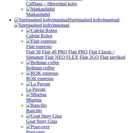
Cafflano – filtreeritud kohv
Matkapliidid
Spetsiaalsed kohvimasinad
Cafelat Robot
Flair espresso
Flair 58
Flair 49 PRO
Flair PRO
Flair Classic /
Signature
Flair NEO FLEX
Flair 2GO
Flair tarvikud
Bellman coffee
ROK espresso
La Pavoni
9Barista
Rancilio
Goat Story Gina
Pour-over