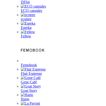
DF64
ECO capsules
ecotree
Eureka
Fellow
Femobook
Flair Espresso
Gene Café
Goat Story
Hario