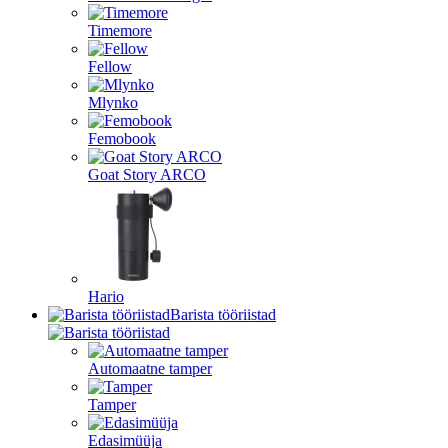
Timemore
Fellow
Mlynko
Femobook
Goat Story ARCO
Hario
Barista tööriistad
Automaatne tamper
Tamper
Edasimüüja