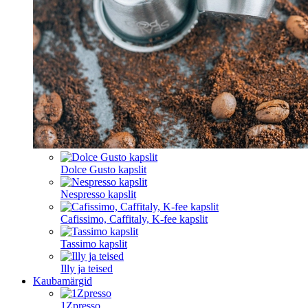
Dolce Gusto kapslit
Nespresso kapslit
Cafissimo, Caffitaly, K-fee kapslit
Tassimo kapslit
Illy ja teised
Kaubamärgid
1Zpresso