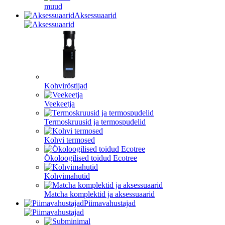
muud
Aksessuaarid
Kohviröstijad
Veekeetja
Termoskruusid ja termospudelid
Kohvi termosed
Ökoloogilised toidud Ecotree
Kohvimahutid
Matcha komplektid ja aksessuaarid
Piimavahustajad