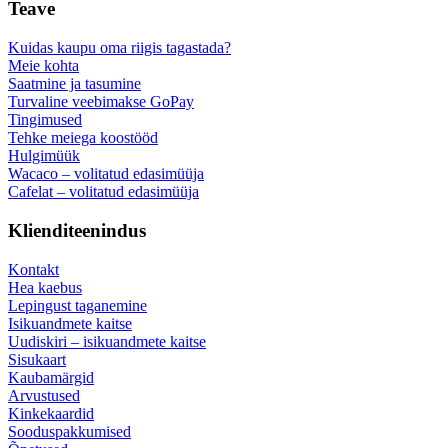
Teave
Kuidas kaupu oma riigis tagastada?
Meie kohta
Saatmine ja tasumine
Turvaline veebimakse GoPay
Tingimused
Tehke meiega koostööd
Hulgimüük
Wacaco – volitatud edasimüüja
Cafelat – volitatud edasimüüja
Klienditeenindus
Kontakt
Hea kaebus
Lepingust taganemine
Isikuandmete kaitse
Uudiskiri – isikuandmete kaitse
Sisukaart
Kaubamärgid
Arvustused
Kinkekaardid
Sooduspakkumised