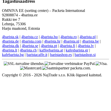
Tagastusaadress
OMNIVA EE (sorting center) – Packeta International
92808874 - 4barista.ee
Rukki tee 7
Lehmja, 75306
Harju maakond, Estonia
4barista.sk
|
4barista.cz
|
4barista.hu
|
4barista.ro
|
4barista.pl
|
4barista.de
|
4barista.com
|
4barista.hr
|
4barista.nl
|
4barista.be
|
4barista.dk
|
4barista.se
|
4barista.pt
|
4barista.fi
|
4barista.lv
|
4barista.lt
|
4barista.ch
|
kaffeebarista.at
|
kafesbarista.gr
|
kafebarista.bg
|
baristacaffe.it
|
baristashop.es
|
baristashop.si
Copyright © 2016 - 2026 NajTrade s.r.o. Kõik õigused kaitstud.