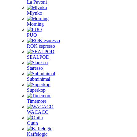
La Pavoni
Mlynko
Morning
PUQ
ROK espresso
SEALPOD
Staresso
Subminimal
Superkop
Timemore
WACACO
Outin
Kaffelogic