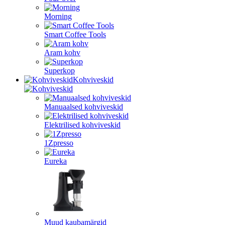
Morning
Smart Coffee Tools
Aram kohv
Superkop
Kohviveskid
Manuaalsed kohviveskid
Elektrilised kohviveskid
1Zpresso
Eureka
Muud kaubamärgid