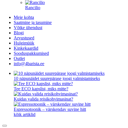
Rancilio
Meie kohta
Saatmine ja tasumine
Võtke ühendust
Blogi
Arvustused
Hulgimüük
Kinkekaardid
Sooduspakkumised
Outlet
info@4barista.ee
10 näpunäidet suurepärase joogi valmistamiseks
Tee ECO kapslist, miks mitte?
Kuidas valida reisikohvimasinat?
Espressotoonik – värskendav suvine hitt
kõik artiklid