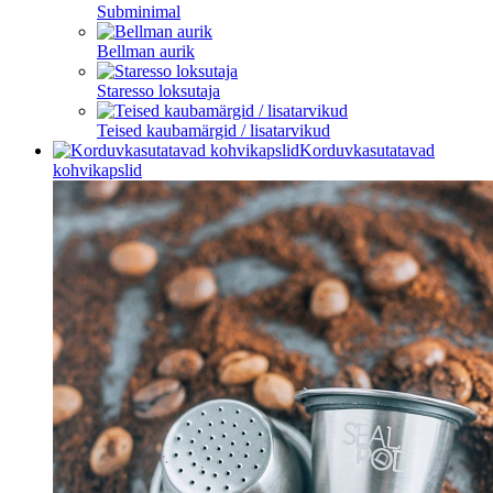
Subminimal
Bellman aurik
Staresso loksutaja
Teised kaubamärgid / lisatarvikud
Korduvkasutatavad
kohvikapslid