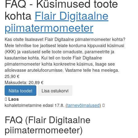
FAQ - Küsimused toote
kohta
Flair Digitaalne
piimatermomeeter
Kas otsite lisateavet Flair Digitaalne piimatermomeeter kohta?
Meie tehnilise toe jaotisest leiate korduma kippuvaid küsimusi
(KKK) ja vastuseid selle toote omaduste, parameetrite ja
kasutamise kohta. Kui teil on toote Flair Digitaalne
piimatermomeeter kohta konkreetne küsimus, lisage see
allolevasse arutelufoorumisse. Vastame teile hea meelega.
25,90 €
Maksudeta: 20,89 €
Näita toodet
Lisa ostukorvi
Laos
kohaletoimetamine edasi 17.8.
(
tarnevõimalused
)
FAQ (Flair Digitaalne
piimatermomeeter)