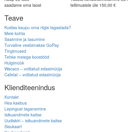
saadame oma laost
tellimustele üle 150,00 €
Teave
Kuidas kaupu oma riigis tagastada?
Meie kohta
Saatmine ja tasumine
Turvaline veebimakse GoPay
Tingimused
Tehke meiega koostööd
Hulgimüük
Wacaco – volitatud edasimüüja
Cafelat – volitatud edasimüüja
Klienditeenindus
Kontakt
Hea kaebus
Lepingust taganemine
Isikuandmete kaitse
Uudiskiri – isikuandmete kaitse
Sisukaart