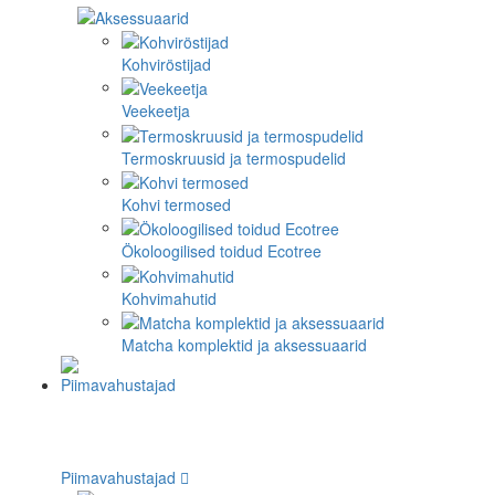
Kohviröstijad
Veekeetja
Termoskruusid ja termospudelid
Kohvi termosed
Ökoloogilised toidud Ecotree
Kohvimahutid
Matcha komplektid ja aksessuaarid
Piimavahustajad