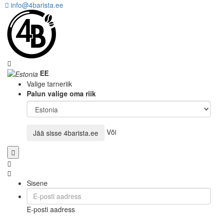
info@4barista.ee
EE
Valige tarneriik
Palun valige oma riik
Või
Jää sisse
4barista.ee
Sisene
E-posti aadress