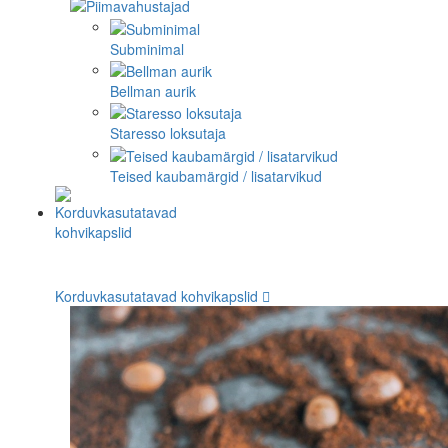
Subminimal
Bellman aurik
Staresso loksutaja
Teised kaubamärgid / lisatarvikud
Korduvkasutatavad kohvikapslid