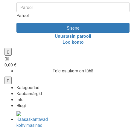
Parool
Sisene
Unustasin parooli
Loo konto
0
0,00 €
Teie ostukorv on tühi!
Kategooriad
Kaubamärgid
Info
Blogi