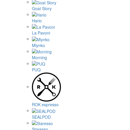
Goat Story
Hario
La Pavoni
Mlynko
Morning
PUQ
ROK espresso
SEALPOD
Staresso