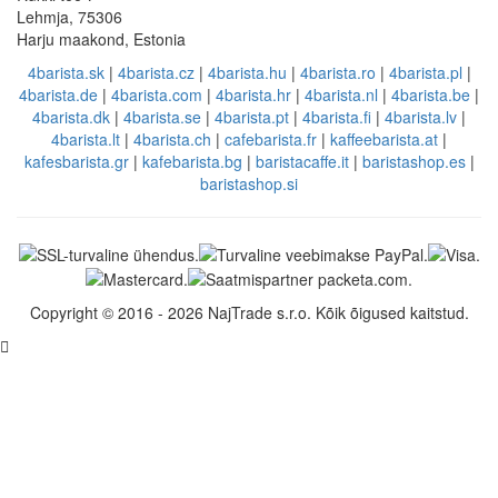
Lehmja, 75306
Harju maakond, Estonia
4barista.sk
|
4barista.cz
|
4barista.hu
|
4barista.ro
|
4barista.pl
|
4barista.de
|
4barista.com
|
4barista.hr
|
4barista.nl
|
4barista.be
|
4barista.dk
|
4barista.se
|
4barista.pt
|
4barista.fi
|
4barista.lv
|
4barista.lt
|
4barista.ch
|
cafebarista.fr
|
kaffeebarista.at
|
kafesbarista.gr
|
kafebarista.bg
|
baristacaffe.it
|
baristashop.es
|
baristashop.si
Copyright © 2016 - 2026 NajTrade s.r.o. Kõik õigused kaitstud.