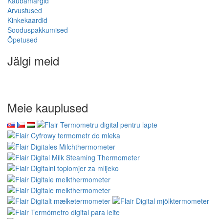
Kaubamärgid
Arvustused
Kinkekaardid
Sooduspakkumised
Õpetused
Jälgi meid
Meie kauplused