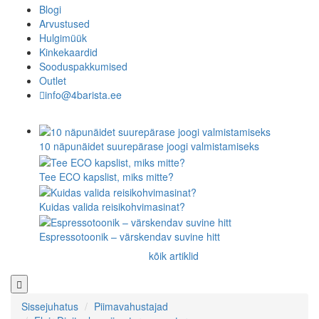
Blogi
Arvustused
Hulgimüük
Kinkekaardid
Sooduspakkumised
Outlet
info@4barista.ee
10 näpunäidet suurepärase joogi valmistamiseks
Tee ECO kapslist, miks mitte?
Kuidas valida reisikohvimasinat?
Espressotoonik – värskendav suvine hitt
kõik artiklid
Sissejuhatus
Piimavahustajad