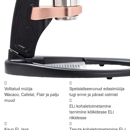
Volitatud müüja
Spetsialiseerunud edasimüüja
Wacaco, Cafelat, Flair ja palju
tugi enne ja pärast ostmist
muud
ELi kohaletoimetamine
tarnimine kõikidesse ELi
riikidesse
Kaup EL laos
Tasuta kohaletoimetamine EL-i