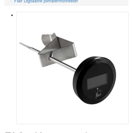
Flair Digitaalne piimatermomeeter