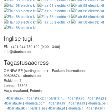
Inglise tugi
EN: +421 944 750 100 (9:00-13:00)
info@4barista.ee
Tagastusaadress
OMNIVA EE (sorting center) – Packeta International
92808874 - 4barista.ee
Rukki tee 7
Lehmja, 75306
Harju maakond, Estonia
4barista.sk
|
4barista.cz
|
4barista.hu
|
4barista.ro
|
4barista.pl
|
4barista.de
|
4barista.com
|
4barista.hr
|
4barista.nl
|
4barista.be
|
4barista.dk
|
4barista.se
|
4barista.pt
|
4barista.fi
|
4barista.lv
|