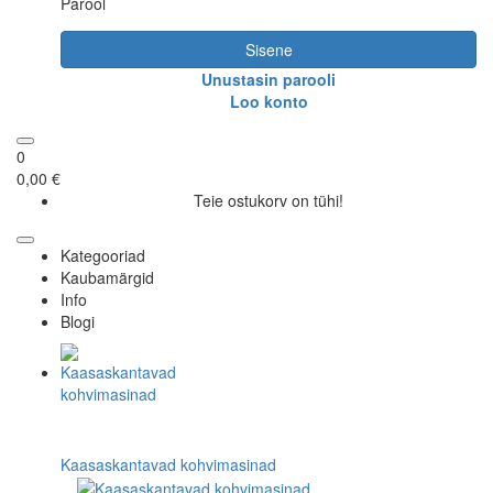
Parool
Sisene
Unustasin parooli
Loo konto
0
0,00 €
Teie ostukorv on tühi!
Kategooriad
Kaubamärgid
Info
Blogi
Kaasaskantavad kohvimasinad