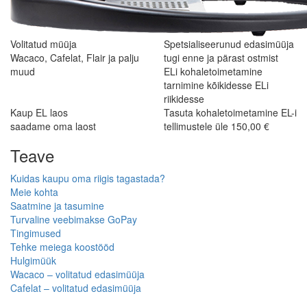
Volitatud müüja
Spetsialiseerunud edasimüüja
Wacaco, Cafelat, Flair ja palju
tugi enne ja pärast ostmist
muud
ELi kohaletoimetamine
tarnimine kõikidesse ELi
riikidesse
Kaup EL laos
Tasuta kohaletoimetamine EL-i
saadame oma laost
tellimustele üle 150,00 €
Teave
Kuidas kaupu oma riigis tagastada?
Meie kohta
Saatmine ja tasumine
Turvaline veebimakse GoPay
Tingimused
Tehke meiega koostööd
Hulgimüük
Wacaco – volitatud edasimüüja
Cafelat – volitatud edasimüüja