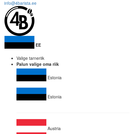
info@4barista.ee
EE
Valige tarneriik
Palun valige oma riik
Estonia
Estonia
Austria