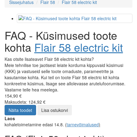
Sissejuhatus
Flair 58
Flair 58 electric kit
FAQ - Küsimused toote
kohta
Flair 58 electric kit
Kas otsite lisateavet Flair 58 electric kit kohta?
Meie tehnilise toe jaotisest leiate korduma kippuvaid küsimusi
(KKK) ja vastuseid selle toote omaduste, parameetrite ja
kasutamise kohta. Kui teil on toote Flair 58 electric kit kohta
konkreetne küsimus, lisage see allolevasse arutelufoorumisse.
Vastame teile hea meelega.
154,90 €
Maksudeta: 124,92 €
Näita toodet
Lisa ostukorvi
Laos
kohaletoimetamine edasi 14.8.
(
tarnevõimalused
)