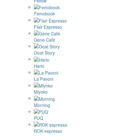
Fellow
Femobook
Flair Espresso
Gene Café
Goat Story
Hario
La Pavoni
Mlynko
Morning
PUQ
ROK espresso