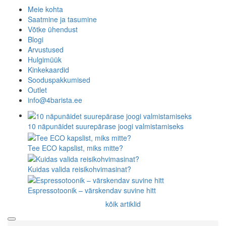
Meie kohta
Saatmine ja tasumine
Võtke ühendust
Blogi
Arvustused
Hulgimüük
Kinkekaardid
Sooduspakkumised
Outlet
info@4barista.ee
10 näpunäidet suurepärase joogi valmistamiseks
Tee ECO kapslist, miks mitte?
Kuidas valida reisikohvimasinat?
Espressotoonik – värskendav suvine hitt
kõik artiklid