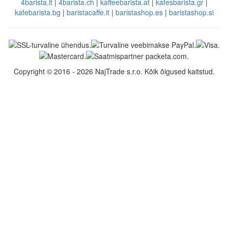
4barista.lt
|
4barista.ch
|
kaffeebarista.at
|
kafesbarista.gr
|
kafebarista.bg
|
baristacaffe.it
|
baristashop.es
|
baristashop.si
Copyright © 2016 - 2026 NajTrade s.r.o. Kõik õigused kaitstud.