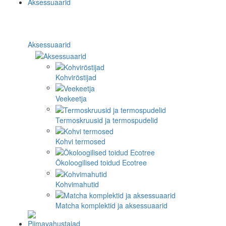
Aksessuaarid
Kohviröstijad
Veekeetja
Termoskruusid ja termospudelid
Kohvi termosed
Ökoloogilised toidud Ecotree
Kohvimahutid
Matcha komplektid ja aksessuaarid