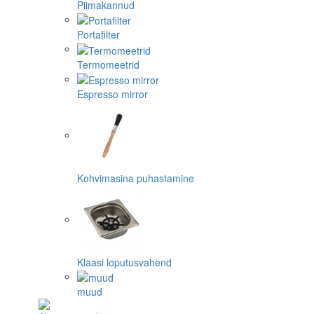
Piimakannud
Portafilter
Termomeetrid
Espresso mirror
Kohvimasina puhastamine
Klaasi loputusvahend
muud