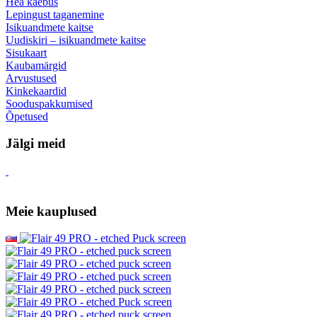
Hea kaebus
Lepingust taganemine
Isikuandmete kaitse
Uudiskiri – isikuandmete kaitse
Sisukaart
Kaubamärgid
Arvustused
Kinkekaardid
Sooduspakkumised
Õpetused
Jälgi meid
Meie kauplused