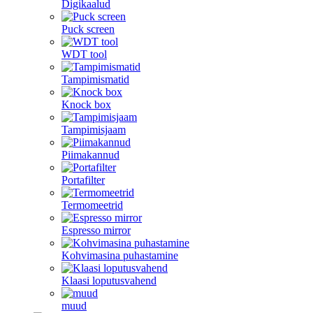
Digikaalud
Puck screen
WDT tool
Tampimismatid
Knock box
Tampimisjaam
Piimakannud
Portafilter
Termomeetrid
Espresso mirror
Kohvimasina puhastamine
Klaasi loputusvahend
muud