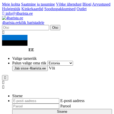
Meie kohta
Saatmine ja tasumine
Võtke ühendust
Blogi
Arvustused
Hulgimüük
Kinkekaardid
Sooduspakkumised
Outlet
info@4barista.ee
4
barista
.ee
kõik baristadele
Otsi
EE
Valige tarneriik
Palun valige oma riik
Või
Jää sisse
4barista.ee
Sisene
E-posti aadress
Parool
Sisene