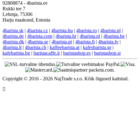
92808874 - 4barista.ee
Rukki tee 7
Lehmja, 75306
Harju maakond, Estonia
4barista.sk
|
4barista.cz
|
4barista.hu
|
4barista.ro
|
4barista.pl
|
4barista.de
|
4barista.com
|
4barista.hr
|
4barista.nl
|
4barista.be
|
4barista.dk
|
4barista.se
|
4barista.pt
|
4barista.fi
|
4barista.lv
|
4barista.lt
|
4barista.ch
|
kaffeebarista.at
|
kafesbarista.gr
|
kafebarista.bg
|
baristacaffe.it
|
baristashop.es
|
baristashop.si
Copyright © 2016 - 2026 NajTrade s.r.o. Kõik õigused kaitstud.