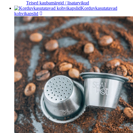
Teised kaubamärgid / lisatarvikud
Korduvkasutatavad
kohvikapslid