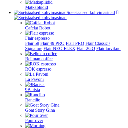
Matkapliidid
Spetsiaalsed kohvimasinad
Cafelat Robot
Flair espresso
Flair 58
Flair 49 PRO
Flair PRO
Flair Classic /
Signature
Flair NEO FLEX
Flair 2GO
Flair tarvikud
Bellman coffee
ROK espresso
La Pavoni
9Barista
Rancilio
Goat Story Gina
Pour-over