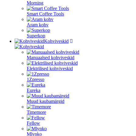
Morning
Smart Coffee Tools
Aram kohv
Superkop
Kohviveskid
Manuaalsed kohviveskid
Elektrilised kohviveskid
1Zpresso
Eureka
Muud kaubamärgid
Timemore
Fellow
Mlynko