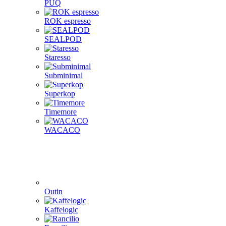
PUQ
ROK espresso
SEALPOD
Staresso
Subminimal
Superkop
Timemore
WACACO
Outin
Kaffelogic