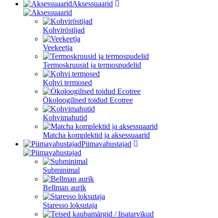
Aksessuaarid
Kohviröstijad
Veekeetja
Termoskruusid ja termospudelid
Kohvi termosed
Ökoloogilised toidud Ecotree
Kohvimahutid
Matcha komplektid ja aksessuaarid
Piimavahustajad
Subminimal
Bellman aurik
Staresso loksutaja