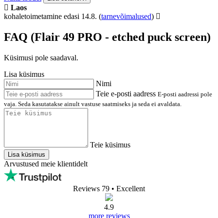
Laos
kohaletoimetamine edasi 14.8.
(
tarnevõimalused
)
FAQ (Flair 49 PRO - etched puck screen)
Küsimusi pole saadaval.
Lisa küsimus
Nimi
Teie e-posti aadress
E-posti aadressi pole
vaja. Seda kasutatakse ainult vastuse saatmiseks ja seda ei avaldata.
Teie küsimus
Lisa küsimus
Arvustused meie klientidelt
Reviews 79
• Excellent
4.9
more reviews