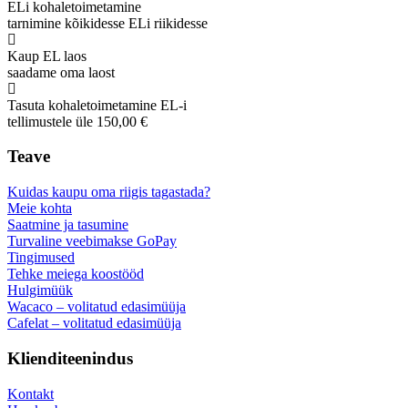
ELi kohaletoimetamine
tarnimine kõikidesse ELi riikidesse
Kaup EL laos
saadame oma laost
Tasuta kohaletoimetamine EL-i
tellimustele üle 150,00 €
Teave
Kuidas kaupu oma riigis tagastada?
Meie kohta
Saatmine ja tasumine
Turvaline veebimakse GoPay
Tingimused
Tehke meiega koostööd
Hulgimüük
Wacaco – volitatud edasimüüja
Cafelat – volitatud edasimüüja
Klienditeenindus
Kontakt