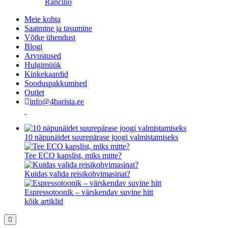
Rancilio
Meie kohta
Saatmine ja tasumine
Võtke ühendust
Blogi
Arvustused
Hulgimüük
Kinkekaardid
Sooduspakkumised
Outlet
info@4barista.ee
10 näpunäidet suurepärase joogi valmistamiseks
Tee ECO kapslist, miks mitte?
Kuidas valida reisikohvimasinat?
Espressotoonik – värskendav suvine hitt
kõik artiklid