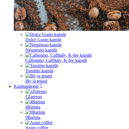
Dolce Gusto kapslit
Nespresso kapslit
Cafissimo, Caffitaly, K-fee kapslit
Tassimo kapslit
Illy ja teised
Kaubamärgid
1Zpresso
4Barista
9Barista
Aram coffee