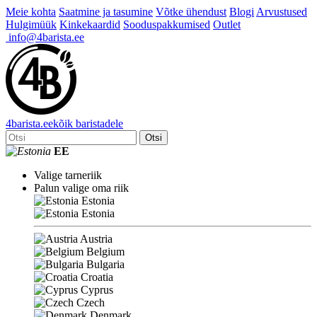
Meie kohta
Saatmine ja tasumine
Võtke ühendust
Blogi
Arvustused
Hulgimüük
Kinkekaardid
Sooduspakkumised
Outlet
info@4barista.ee
4
barista
.ee
kõik baristadele
Otsi
EE
Valige tarneriik
Palun valige oma riik
Estonia
Estonia
Austria
Belgium
Bulgaria
Croatia
Cyprus
Czech
Denmark