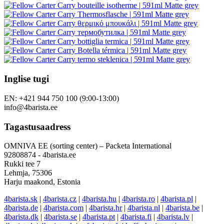
Inglise tugi
EN: +421 944 750 100 (9:00-13:00)
info@4barista.ee
Tagastusaadress
OMNIVA EE (sorting center) – Packeta International
92808874 - 4barista.ee
Rukki tee 7
Lehmja, 75306
Harju maakond, Estonia
4barista.sk
|
4barista.cz
|
4barista.hu
|
4barista.ro
|
4barista.pl
|
4barista.de
|
4barista.com
|
4barista.hr
|
4barista.nl
|
4barista.be
|
4barista.dk
|
4barista.se
|
4barista.pt
|
4barista.fi
|
4barista.lv
|