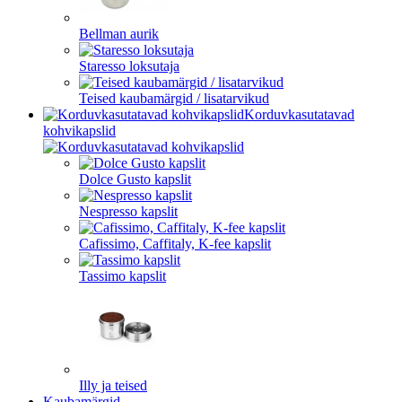
Bellman aurik
Staresso loksutaja
Teised kaubamärgid / lisatarvikud
Korduvkasutatavad
kohvikapslid
Dolce Gusto kapslit
Nespresso kapslit
Cafissimo, Caffitaly, K-fee kapslit
Tassimo kapslit
Illy ja teised
Kaubamärgid