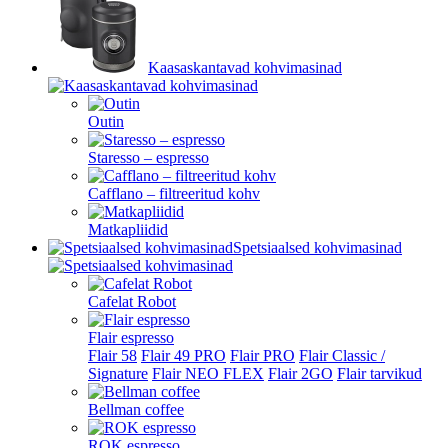
Kaasaskantavad kohvimasinad
Outin
Staresso – espresso
Cafflano – filtreeritud kohv
Matkapliidid
Spetsiaalsed kohvimasinad
Cafelat Robot
Flair espresso
Flair 58
Flair 49 PRO
Flair PRO
Flair Classic /
Signature
Flair NEO FLEX
Flair 2GO
Flair tarvikud
Bellman coffee
ROK espresso