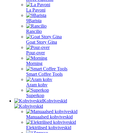
La Pavoni
9Barista
Rancilio
Goat Story Gina
Pour-over
Morning
Smart Coffee Tools
Aram kohv
Superkop
Kohviveskid
Manuaalsed kohviveskid
Elektrilised kohviveskid