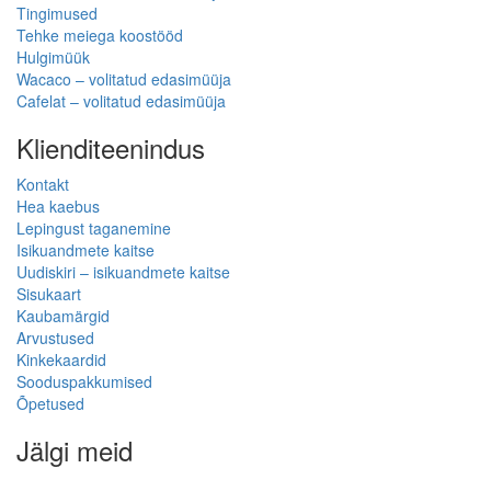
Tingimused
Tehke meiega koostööd
Hulgimüük
Wacaco – volitatud edasimüüja
Cafelat – volitatud edasimüüja
Klienditeenindus
Kontakt
Hea kaebus
Lepingust taganemine
Isikuandmete kaitse
Uudiskiri – isikuandmete kaitse
Sisukaart
Kaubamärgid
Arvustused
Kinkekaardid
Sooduspakkumised
Õpetused
Jälgi meid