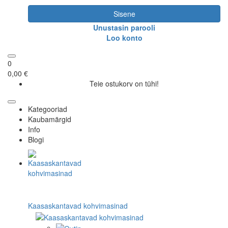
Sisene
Unustasin parooli
Loo konto
0
0,00 €
Teie ostukorv on tühi!
Kategooriad
Kaubamärgid
Info
Blogi
Kaasaskantavad kohvimasinad