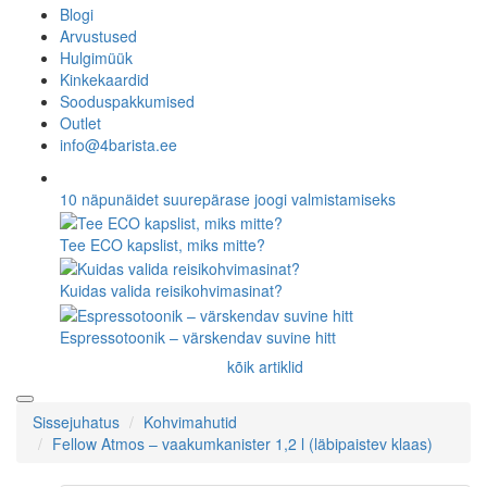
Blogi
Arvustused
Hulgimüük
Kinkekaardid
Sooduspakkumised
Outlet
info@4barista.ee
10 näpunäidet suurepärase joogi valmistamiseks
Tee ECO kapslist, miks mitte?
Kuidas valida reisikohvimasinat?
Espressotoonik – värskendav suvine hitt
kõik artiklid
Sissejuhatus
Kohvimahutid
Fellow Atmos – vaakumkanister 1,2 l (läbipaistev klaas)