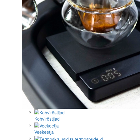
Kohviröstijad
Veekeetja