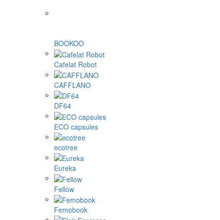
BOOKOO
Cafelat Robot
CAFFLANO
DF64
ECO capsules
ecotree
Eureka
Fellow
Femobook