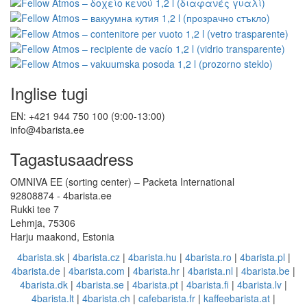
Inglise tugi
EN: +421 944 750 100 (9:00-13:00)
info@4barista.ee
Tagastusaadress
OMNIVA EE (sorting center) – Packeta International
92808874 - 4barista.ee
Rukki tee 7
Lehmja, 75306
Harju maakond, Estonia
4barista.sk
|
4barista.cz
|
4barista.hu
|
4barista.ro
|
4barista.pl
|
4barista.de
|
4barista.com
|
4barista.hr
|
4barista.nl
|
4barista.be
|
4barista.dk
|
4barista.se
|
4barista.pt
|
4barista.fi
|
4barista.lv
|
4barista.lt
|
4barista.ch
|
cafebarista.fr
|
kaffeebarista.at
|