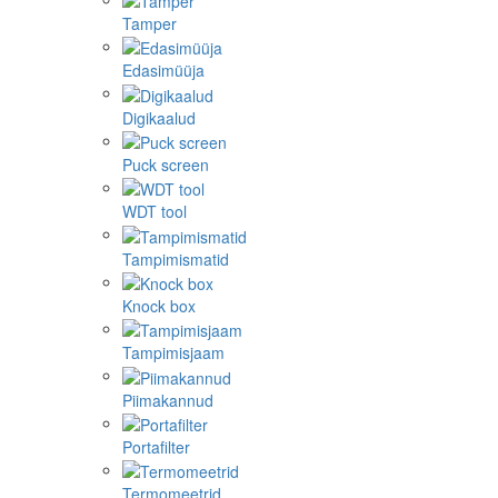
Tamper
Edasimüüja
Digikaalud
Puck screen
WDT tool
Tampimismatid
Knock box
Tampimisjaam
Piimakannud
Portafilter
Termomeetrid