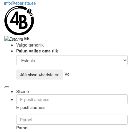
info@4barista.ee
EE
Valige tarneriik
Palun valige oma riik
Või
Jää sisse
4barista.ee
Sisene
E-posti aadress
Parool