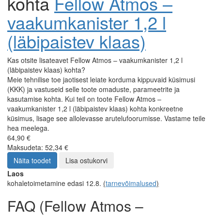
kohta
Fellow Atmos –
vaakumkanister 1,2 l
(läbipaistev klaas)
Kas otsite lisateavet Fellow Atmos – vaakumkanister 1,2 l
(läbipaistev klaas) kohta?
Meie tehnilise toe jaotisest leiate korduma kippuvaid küsimusi
(KKK) ja vastuseid selle toote omaduste, parameetrite ja
kasutamise kohta. Kui teil on toote Fellow Atmos –
vaakumkanister 1,2 l (läbipaistev klaas) kohta konkreetne
küsimus, lisage see allolevasse arutelufoorumisse. Vastame teile
hea meelega.
64,90 €
Maksudeta: 52,34 €
Näita toodet
Lisa ostukorvi
Laos
kohaletoimetamine edasi 12.8.
(
tarnevõimalused
)
FAQ (Fellow Atmos –