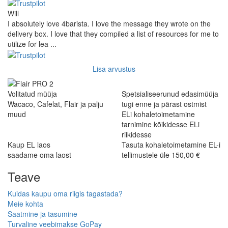
Will
I absolutely love 4barista. I love the message they wrote on the
delivery box. I love that they compiled a list of resources for me to
utilize for lea ...
Lisa arvustus
Volitatud müüja
Spetsialiseerunud edasimüüja
Wacaco, Cafelat, Flair ja palju
tugi enne ja pärast ostmist
muud
ELi kohaletoimetamine
tarnimine kõikidesse ELi
riikidesse
Kaup EL laos
Tasuta kohaletoimetamine EL-i
saadame oma laost
tellimustele üle 150,00 €
Teave
Kuidas kaupu oma riigis tagastada?
Meie kohta
Saatmine ja tasumine
Turvaline veebimakse GoPay