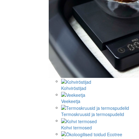
Kohviröstijad
Veekeetja
Termoskruusid ja termospudelid
Kohvi termosed