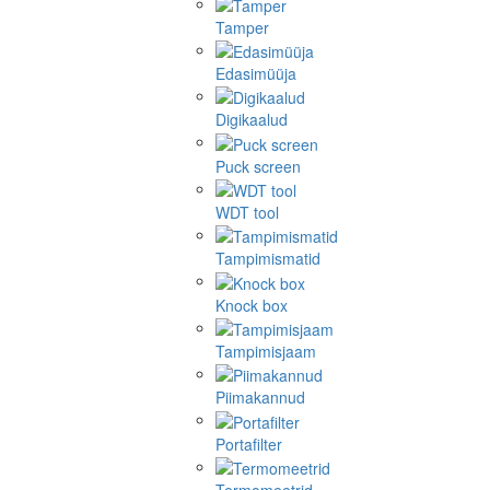
Tamper
Edasimüüja
Digikaalud
Puck screen
WDT tool
Tampimismatid
Knock box
Tampimisjaam
Piimakannud
Portafilter