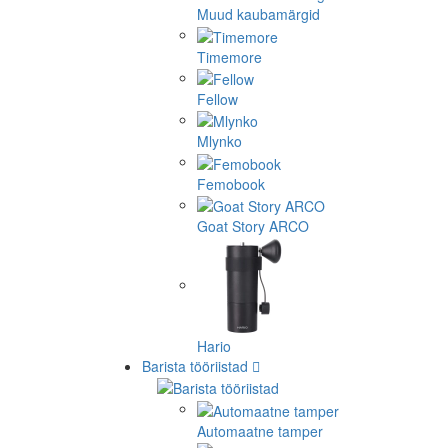
Muud kaubamärgid
Timemore
Fellow
Mlynko
Femobook
Goat Story ARCO
Hario
Barista tööriistad
Automaatne tamper