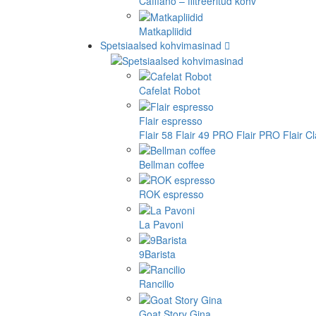
Cafflano – filtreeritud kohv
Matkapliidid
Spetsiaalsed kohvimasinad
Cafelat Robot
Flair espresso
Flair 58
Flair 49 PRO
Flair PRO
Flair C
Bellman coffee
ROK espresso
La Pavoni
9Barista
Rancilio
Goat Story Gina