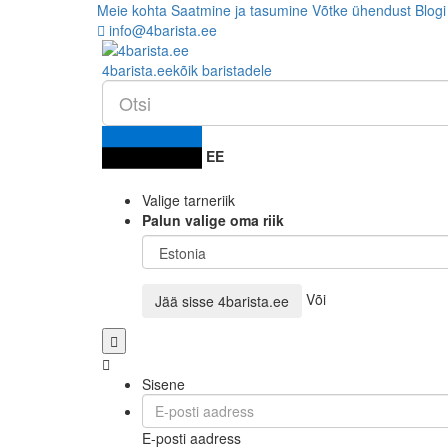
Meie kohta
Saatmine ja tasumine
Võtke ühendust
Blogi
info@4barista.ee
4
barista
.ee
kõik baristadele
EE
Valige tarneriik
Palun valige oma riik
Või
Jää sisse
4barista.ee
Sisene
E-posti aadress