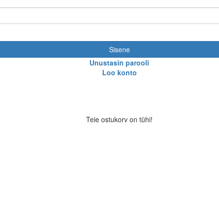
Sisene
Unustasin parooli
Loo konto
Teie ostukorv on tühi!