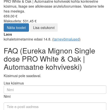
PRO White & Oak | Automaatne kohviveski kohta konkreetne
küsimus, lisage see allolevasse arutelufoorumisse. Vastame teile
hea meelega.
659,00 €
Maksudeta: 531,45 €
Näita toodet
Lisa ostukorvi
Laos
kohaletoimetamine edasi 14.8.
(
tarnevõimalused
)
FAQ (Eureka Mignon Single
dose PRO White & Oak |
Automaatne kohviveski)
Küsimusi pole saadaval.
Lisa küsimus
Nimi