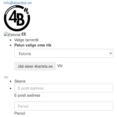
info@4barista.ee
EE
Valige tarneriik
Palun valige oma riik
Või
Jää sisse
4barista.ee
Sisene
E-posti aadress
Parool