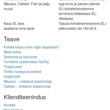
Wacaco, Cafelat, Flair ja palju
tugi enne ja pärast ostmist
muud
ELi kohaletoimetamine
tarnimine kõikidesse ELi
riikidesse
Kaup EL laos
Tasuta kohaletoimetamine EL-i
saadame oma laost
tellimustele üle 150,00 €
Teave
Kuidas kaupu oma riigis tagastada?
Meie kohta
Saatmine ja tasumine
Turvaline veebimakse GoPay
Tingimused
Tehke meiega koostööd
Hulgimüük
Wacaco – volitatud edasimüüja
Cafelat – volitatud edasimüüja
Klienditeenindus
Kontakt
Hea kaebus