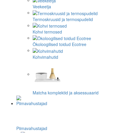
Veekeetja
Termoskruusid ja termospudelid
Kohvi termosed
Ökoloogilised toidud Ecotree
Kohvimahutid
Matcha komplektid ja aksessuaarid
Piimavahustajad