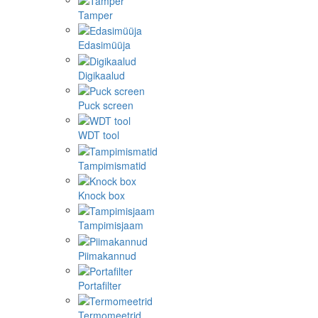
Tamper
Edasimüüja
Digikaalud
Puck screen
WDT tool
Tampimismatid
Knock box
Tampimisjaam
Piimakannud
Portafilter
Termomeetrid