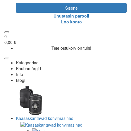
Sisene
Unustasin parooli
Loo konto
0
0,00 €
Teie ostukorv on tühi!
Kategooriad
Kaubamärgid
Info
Blogi
Kaasaskantavad kohvimasinad