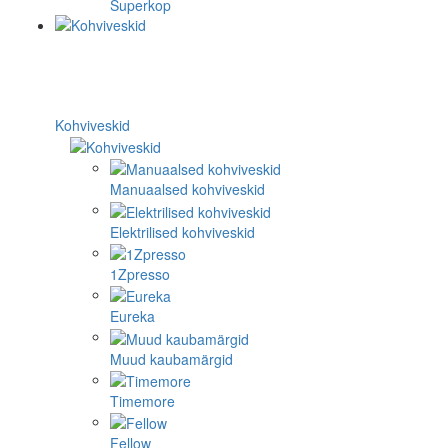
Superkop
Kohviveskid
Manuaalsed kohviveskid
Elektrilised kohviveskid
1Zpresso
Eureka
Muud kaubamärgid
Timemore
Fellow