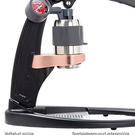
Volitatud müüja
Spetsialiseerunud edasimüüja