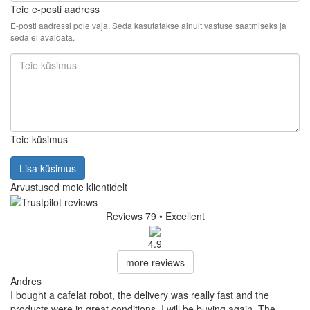
Teie e-posti aadress
E-posti aadressi pole vaja. Seda kasutatakse ainult vastuse saatmiseks ja
seda ei avaldata.
Teie küsimus
Lisa küsimus
Arvustused meie klientidelt
Reviews 79
• Excellent
4.9
more reviews
Andres
I bought a cafelat robot, the delivery was really fast and the
products were in great conditions. I will be buying again. The