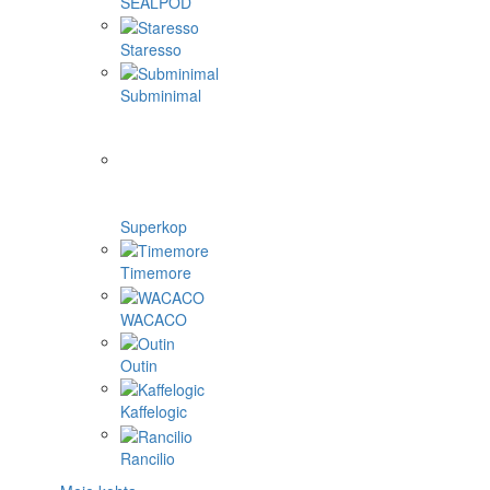
SEALPOD
Staresso
Subminimal
Superkop
Timemore
WACACO
Outin
Kaffelogic
Rancilio