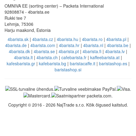
OMNIVA EE (sorting center) – Packeta International
92808874 - 4barista.ee
Rukki tee 7
Lehmja, 75306
Harju maakond, Estonia
4barista.sk
|
4barista.cz
|
4barista.hu
|
4barista.ro
|
4barista.pl
|
4barista.de
|
4barista.com
|
4barista.hr
|
4barista.nl
|
4barista.be
|
4barista.dk
|
4barista.se
|
4barista.pt
|
4barista.fi
|
4barista.lv
|
4barista.lt
|
4barista.ch
|
cafebarista.fr
|
kaffeebarista.at
|
kafesbarista.gr
|
kafebarista.bg
|
baristacaffe.it
|
baristashop.es
|
baristashop.si
Copyright © 2016 - 2026 NajTrade s.r.o. Kõik õigused kaitstud.