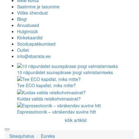
Meie kohta
Saatmine ja tasumine
Võtke ühendust
Blogi
Arvustused
Hulgimüük
Kinkekaardid
Sooduspakkumised
Outlet
info@4barista.ee
10 näpunäidet suurepärase joogi valmistamiseks
Tee ECO kapslist, miks mitte?
Kuidas valida reisikohvimasinat?
Espressotoonik – värskendav suvine hitt
kõik artiklid
Sissejuhatus
Eureka