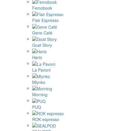
Femobook
Flair Espresso
Gene Café
Goat Story
Hario
La Pavoni
Mlynko
Morning
PUQ
ROK espresso