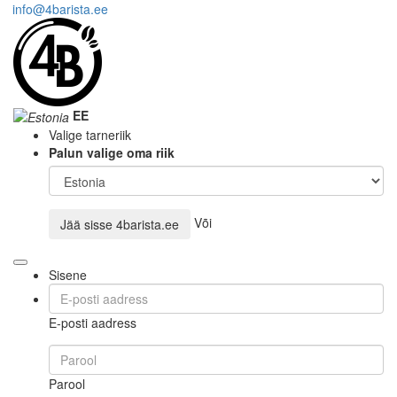
info@4barista.ee
EE
Valige tarneriik
Palun valige oma riik
Või
Jää sisse
4barista.ee
Sisene
E-posti aadress
Parool