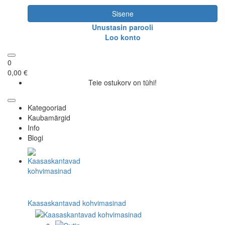
Sisene
Unustasin parooli
Loo konto
0
0,00 €
Teie ostukorv on tühi!
Kategooriad
Kaubamärgid
Info
Blogi
Kaasaskantavad kohvimasinad