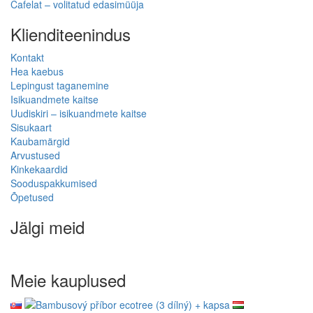
Cafelat – volitatud edasimüüja
Klienditeenindus
Kontakt
Hea kaebus
Lepingust taganemine
Isikuandmete kaitse
Uudiskiri – isikuandmete kaitse
Sisukaart
Kaubamärgid
Arvustused
Kinkekaardid
Sooduspakkumised
Õpetused
Jälgi meid
Meie kauplused