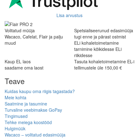
Lisa arvustus
Volitatud müüja
Spetsialiseerunud edasimüüja
Wacaco, Cafelat, Flair ja palju
tugi enne ja pärast ostmist
muud
ELi kohaletoimetamine
tarnimine kõikidesse ELi
riikidesse
Kaup EL laos
Tasuta kohaletoimetamine EL-i
saadame oma laost
tellimustele üle 150,00 €
Teave
Kuidas kaupu oma riigis tagastada?
Meie kohta
Saatmine ja tasumine
Turvaline veebimakse GoPay
Tingimused
Tehke meiega koostööd
Hulgimüük
Wacaco – volitatud edasimüüja