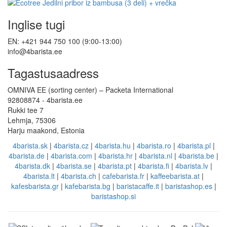
Inglise tugi
EN: +421 944 750 100 (9:00-13:00)
info@4barista.ee
Tagastusaadress
OMNIVA EE (sorting center) – Packeta International
92808874 - 4barista.ee
Rukki tee 7
Lehmja, 75306
Harju maakond, Estonia
4barista.sk
|
4barista.cz
|
4barista.hu
|
4barista.ro
|
4barista.pl
|
4barista.de
|
4barista.com
|
4barista.hr
|
4barista.nl
|
4barista.be
|
4barista.dk
|
4barista.se
|
4barista.pt
|
4barista.fi
|
4barista.lv
|
4barista.lt
|
4barista.ch
|
cafebarista.fr
|
kaffeebarista.at
|
kafesbarista.gr
|
kafebarista.bg
|
baristacaffe.it
|
baristashop.es
|
baristashop.si