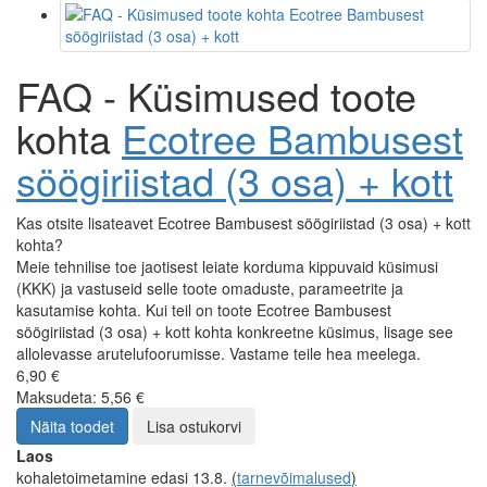
FAQ - Küsimused toote
kohta
Ecotree Bambusest
söögiriistad (3 osa) + kott
Kas otsite lisateavet Ecotree Bambusest söögiriistad (3 osa) + kott
kohta?
Meie tehnilise toe jaotisest leiate korduma kippuvaid küsimusi
(KKK) ja vastuseid selle toote omaduste, parameetrite ja
kasutamise kohta. Kui teil on toote Ecotree Bambusest
söögiriistad (3 osa) + kott kohta konkreetne küsimus, lisage see
allolevasse arutelufoorumisse. Vastame teile hea meelega.
6,90 €
Maksudeta: 5,56 €
Näita toodet
Lisa ostukorvi
Laos
kohaletoimetamine edasi 13.8.
(
tarnevõimalused
)