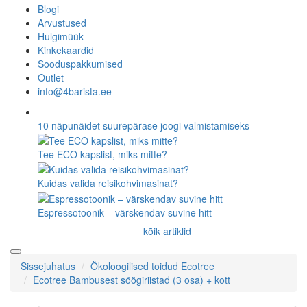
Blogi
Arvustused
Hulgimüük
Kinkekaardid
Sooduspakkumised
Outlet
info@4barista.ee
10 näpunäidet suurepärase joogi valmistamiseks
Tee ECO kapslist, miks mitte?
Kuidas valida reisikohvimasinat?
Espressotoonik – värskendav suvine hitt
kõik artiklid
Sissejuhatus
Ökoloogilised toidud Ecotree
Ecotree Bambusest söögiriistad (3 osa) + kott