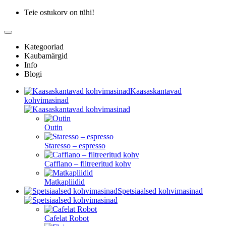
Teie ostukorv on tühi!
Kategooriad
Kaubamärgid
Info
Blogi
Kaasaskantavad
kohvimasinad
Outin
Staresso – espresso
Cafflano – filtreeritud kohv
Matkapliidid
Spetsiaalsed kohvimasinad
Cafelat Robot