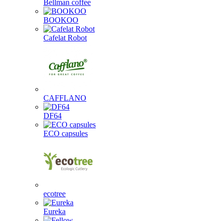
Bellman coffee
BOOKOO
Cafelat Robot
CAFFLANO
DF64
ECO capsules
ecotree
Eureka