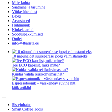
Meie kohta
Saatmine ja tasumine
Võtke ühendust
Blogi
Arvustused
Hulgimüük
Kinkekaardid
Sooduspakkumised
Outlet
info@4barista.ee
10 näpunäidet suurepärase joogi valmistamiseks
Tee ECO kapslist, miks mitte?
Kuidas valida reisikohvimasinat?
Espressotoonik – värskendav suvine hitt
kõik artiklid
Sissejuhatus
Smart Coffee Tools