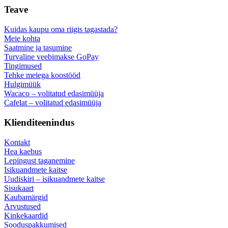
Teave
Kuidas kaupu oma riigis tagastada?
Meie kohta
Saatmine ja tasumine
Turvaline veebimakse GoPay
Tingimused
Tehke meiega koostööd
Hulgimüük
Wacaco – volitatud edasimüüja
Cafelat – volitatud edasimüüja
Klienditeenindus
Kontakt
Hea kaebus
Lepingust taganemine
Isikuandmete kaitse
Uudiskiri – isikuandmete kaitse
Sisukaart
Kaubamärgid
Arvustused
Kinkekaardid
Sooduspakkumised