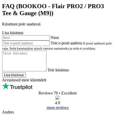
FAQ (BOOKOO - Flair PRO2 / PRO3
Tee & Gauge (M9))
Küsimusi pole saadaval.
Lisa küsimus
Nimi
Teie e-posti aadress
E-posti aadressi pole
vaja. Seda kasutatakse ainult vastuse saatmiseks ja seda ei avaldata.
Teie küsimus
Lisa küsimus
Arvustused meie klientidelt
Reviews 79
• Excellent
4.9
more reviews
Andres