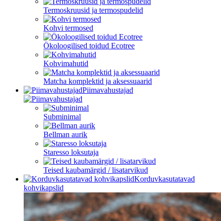
Termoskruusid ja termospudelid
Kohvi termosed
Ökoloogilised toidud Ecotree
Kohvimahutid
Matcha komplektid ja aksessuaarid
Piimavahustajad
Subminimal
Bellman aurik
Staresso loksutaja
Teised kaubamärgid / lisatarvikud
Korduvkasutatavad
kohvikapslid