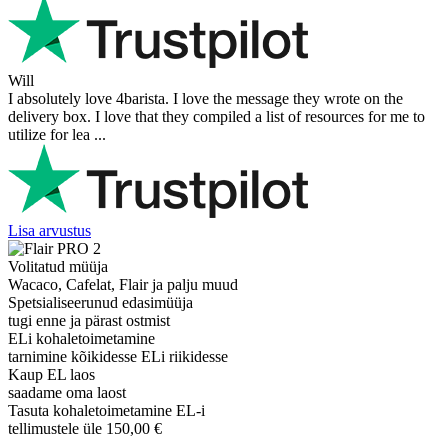
Will
I absolutely love 4barista. I love the message they wrote on the
delivery box. I love that they compiled a list of resources for me to
utilize for lea ...
Lisa arvustus
Volitatud müüja
Wacaco, Cafelat, Flair ja palju muud
Spetsialiseerunud edasimüüja
tugi enne ja pärast ostmist
ELi kohaletoimetamine
tarnimine kõikidesse ELi riikidesse
Kaup EL laos
saadame oma laost
Tasuta kohaletoimetamine EL-i
tellimustele üle 150,00 €