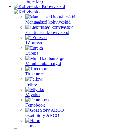
Superkop
Kohviveskid
Manuaalsed kohviveskid
Elektrilised kohviveskid
1Zpresso
Eureka
Muud kaubamärgid
Timemore
Fellow
Mlynko
Femobook
Goat Story ARCO
Hario