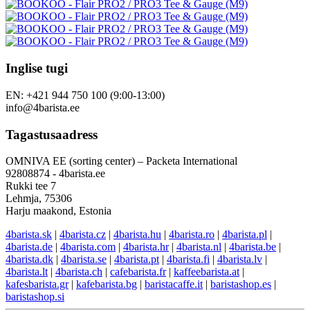
Inglise tugi
EN: +421 944 750 100 (9:00-13:00)
info@4barista.ee
Tagastusaadress
OMNIVA EE (sorting center) – Packeta International
92808874 - 4barista.ee
Rukki tee 7
Lehmja, 75306
Harju maakond, Estonia
4barista.sk
|
4barista.cz
|
4barista.hu
|
4barista.ro
|
4barista.pl
|
4barista.de
|
4barista.com
|
4barista.hr
|
4barista.nl
|
4barista.be
|
4barista.dk
|
4barista.se
|
4barista.pt
|
4barista.fi
|
4barista.lv
|
4barista.lt
|
4barista.ch
|
cafebarista.fr
|
kaffeebarista.at
|
kafesbarista.gr
|
kafebarista.bg
|
baristacaffe.it
|
baristashop.es
|
baristashop.si