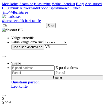
Meie kohta
Saatmine ja tasumine
Võtke ühendust
Blogi
Arvustused
Hulgimüük
Kinkekaardid
Sooduspakkumised
Outlet
info@4barista.ee
4
barista
.ee
kõik baristadele
Otsi
EE
Valige tarneriik
Palun valige oma riik
Või
Jää sisse
4barista.ee
Sisene
E-posti aadress
Parool
Sisene
Unustasin parooli
Loo konto
0
0,00 €