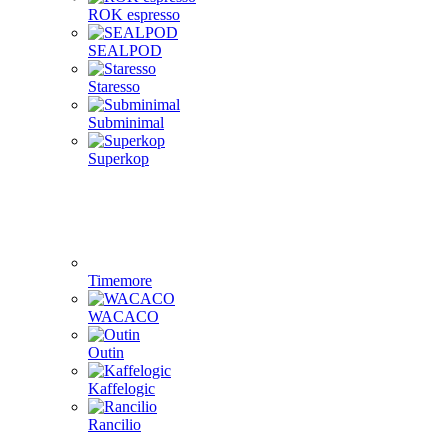
ROK espresso
SEALPOD
Staresso
Subminimal
Superkop
Timemore
WACACO
Outin
Kaffelogic
Rancilio