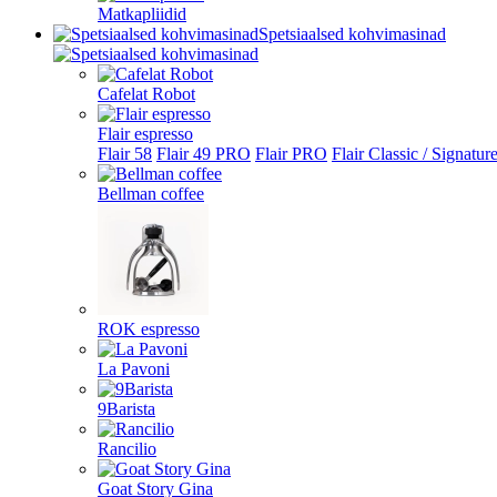
Matkapliidid
Spetsiaalsed kohvimasinad
Cafelat Robot
Flair espresso
Flair 58
Flair 49 PRO
Flair PRO
Flair Classic / Signatur
Bellman coffee
ROK espresso
La Pavoni
9Barista
Rancilio
Goat Story Gina