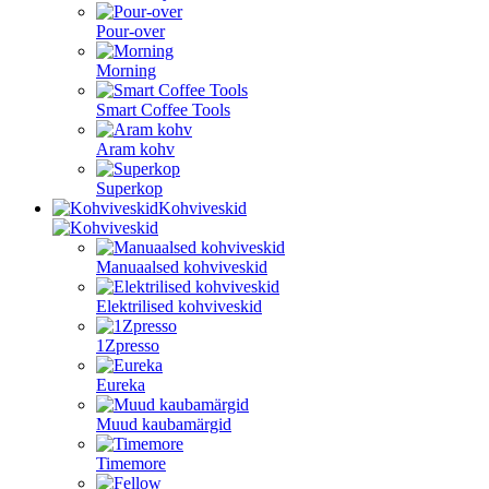
Pour-over
Morning
Smart Coffee Tools
Aram kohv
Superkop
Kohviveskid
Manuaalsed kohviveskid
Elektrilised kohviveskid
1Zpresso
Eureka
Muud kaubamärgid
Timemore