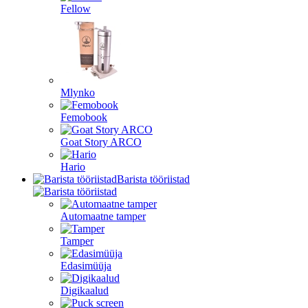
Fellow
Mlynko
Femobook
Goat Story ARCO
Hario
Barista tööriistad
Automaatne tamper
Tamper
Edasimüüja
Digikaalud