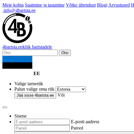
Meie kohta
Saatmine ja tasumine
Võtke ühendust
Blogi
Arvustused
H
info@4barista.ee
4
barista
.ee
kõik baristadele
Otsi
EE
Valige tarneriik
Palun valige oma riik
Või
Jää sisse
4barista.ee
Sisene
E-posti aadress
Parool