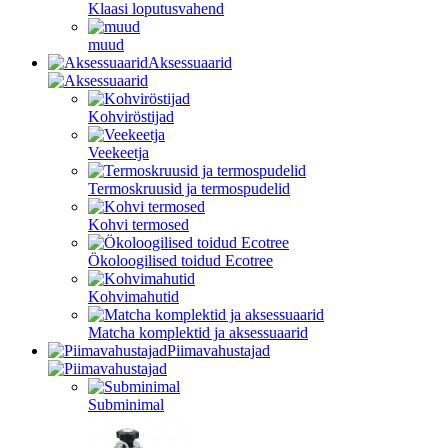
Klaasi loputusvahend
muud
Aksessuaarid
Kohviröstijad
Veekeetja
Termoskruusid ja termospudelid
Kohvi termosed
Ökoloogilised toidud Ecotree
Kohvimahutid
Matcha komplektid ja aksessuaarid
Piimavahustajad
Subminimal