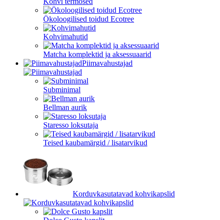
Kohvi termosed
Ökoloogilised toidud Ecotree
Kohvimahutid
Matcha komplektid ja aksessuaarid
Piimavahustajad
Subminimal
Bellman aurik
Staresso loksutaja
Teised kaubamärgid / lisatarvikud
Korduvkasutatavad kohvikapslid