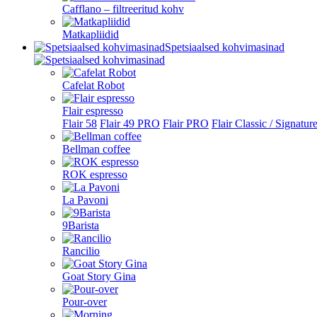
Cafflano – filtreeritud kohv
Matkapliidid
Spetsiaalsed kohvimasinad
Cafelat Robot
Flair espresso
Flair 58
Flair 49 PRO
Flair PRO
Flair Classic / Signatur
Bellman coffee
ROK espresso
La Pavoni
9Barista
Rancilio
Goat Story Gina
Pour-over