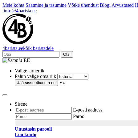
Meie kohta
Saatmine ja tasumine
Võtke ühendust
Blogi
Arvustused
H
info@4barista.ee
4
barista
.ee
kõik baristadele
Otsi
EE
Valige tarneriik
Palun valige oma riik
Või
Jää sisse
4barista.ee
Sisene
E-posti aadress
Parool
Unustasin parooli
Loo konto