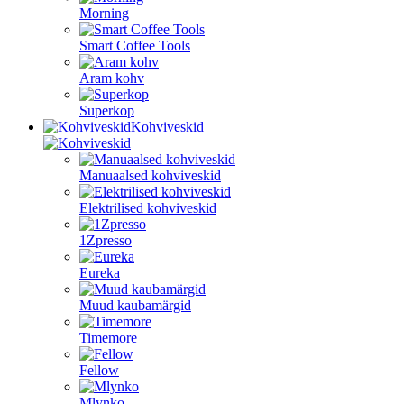
Morning
Smart Coffee Tools
Aram kohv
Superkop
Kohviveskid
Manuaalsed kohviveskid
Elektrilised kohviveskid
1Zpresso
Eureka
Muud kaubamärgid
Timemore
Fellow
Mlynko