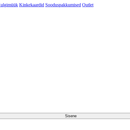
ulgimüük
Kinkekaardid
Sooduspakkumised
Outlet
Sisene