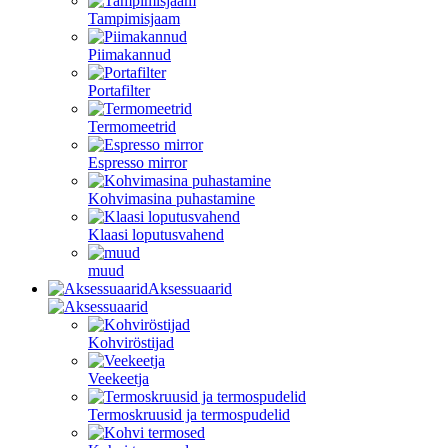
Tampimisjaam
Piimakannud
Portafilter
Termomeetrid
Espresso mirror
Kohvimasina puhastamine
Klaasi loputusvahend
muud
Aksessuaarid
Kohviröstijad
Veekeetja
Termoskruusid ja termospudelid