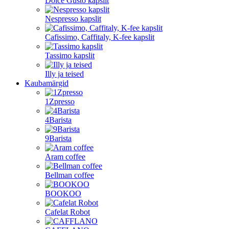
Dolce Gusto kapslit
Nespresso kapslit
Cafissimo, Caffitaly, K-fee kapslit
Tassimo kapslit
Illy ja teised
Kaubamärgid
1Zpresso
4Barista
9Barista
Aram coffee
Bellman coffee
BOOKOO
Cafelat Robot