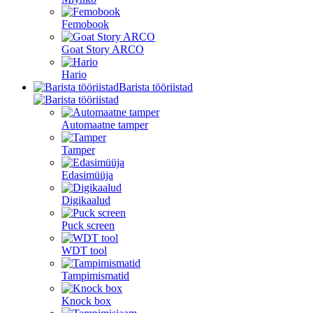
Femobook
Goat Story ARCO
Hario
Barista tööriistad
Automaatne tamper
Tamper
Edasimüüja
Digikaalud
Puck screen
WDT tool
Tampimismatid
Knock box