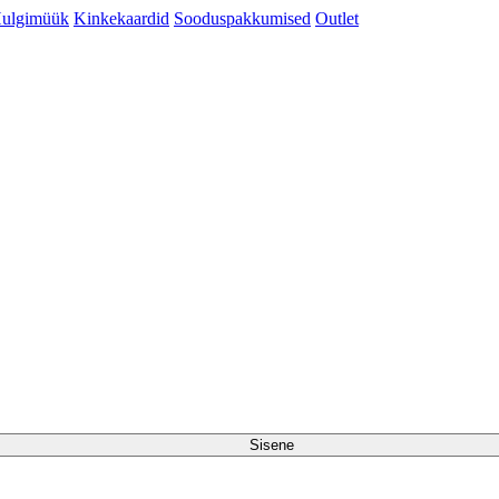
ulgimüük
Kinkekaardid
Sooduspakkumised
Outlet
Sisene