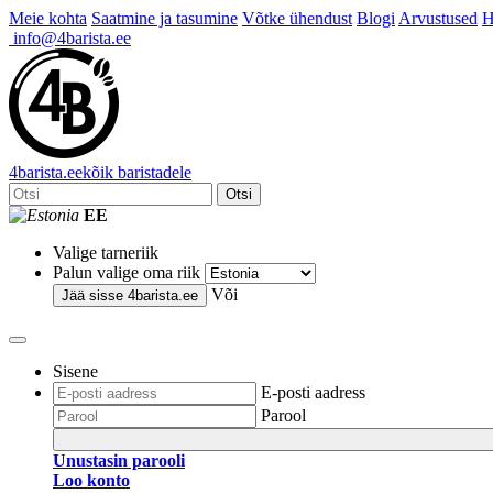
Meie kohta
Saatmine ja tasumine
Võtke ühendust
Blogi
Arvustused
H
info@4barista.ee
4
barista
.ee
kõik baristadele
Otsi
EE
Valige tarneriik
Palun valige oma riik
Või
Jää sisse
4barista.ee
Sisene
E-posti aadress
Parool
Unustasin parooli
Loo konto