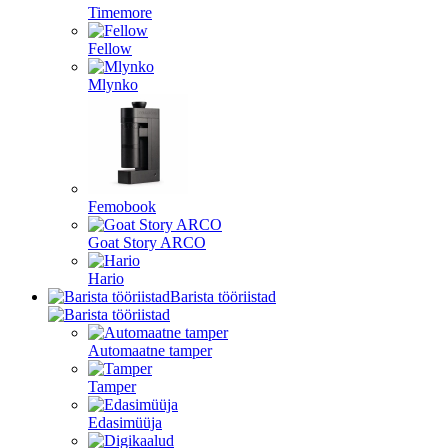
Timemore
Fellow
Mlynko
Femobook
Goat Story ARCO
Hario
Barista tööriistad
Automaatne tamper
Tamper
Edasimüüja