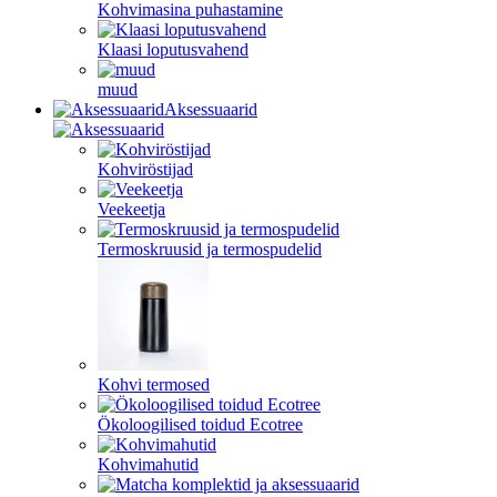
Kohvimasina puhastamine
Klaasi loputusvahend
muud
Aksessuaarid
Kohviröstijad
Veekeetja
Termoskruusid ja termospudelid
Kohvi termosed
Ökoloogilised toidud Ecotree
Kohvimahutid