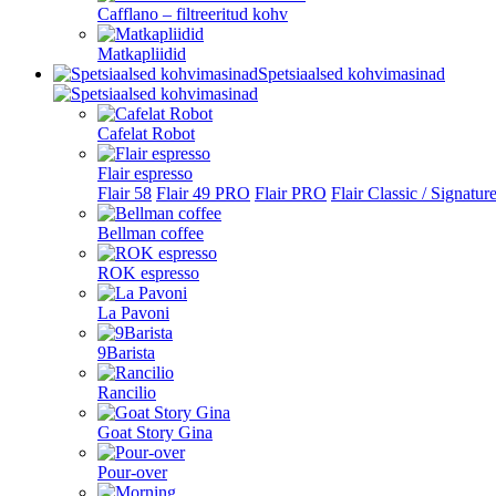
Cafflano – filtreeritud kohv
Matkapliidid
Spetsiaalsed kohvimasinad
Cafelat Robot
Flair espresso
Flair 58
Flair 49 PRO
Flair PRO
Flair Classic / Signatur
Bellman coffee
ROK espresso
La Pavoni
9Barista
Rancilio
Goat Story Gina
Pour-over