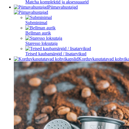
Matcha komplektid ja aksessuaarid
Piimavahustajad
Subminimal
Bellman aurik
Staresso loksutaja
Teised kaubamärgid / lisatarvikud
Korduvkasutatavad kohvika