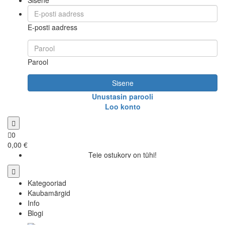
E-posti aadress
Parool
Sisene
Unustasin parooli
Loo konto
0
0,00 €
Teie ostukorv on tühi!
Kategooriad
Kaubamärgid
Info
Blogi