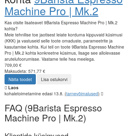
Machine Pro | Mk.2
Kas otsite lisateavet 9Barista Espresso Machine Pro | Mk.2
kohta?
Meie tehnilise toe jaotisest leiate korduma kippuvaid küsimusi
(KKK) ja vastuseid selle toote omaduste, parameetrite ja
kasutamise kohta. Kui teil on toote 9Barista Espresso Machine
Pro | Mk.2 kohta konkreetne küsimus, lisage see allolevasse
arutelufoorumisse. Vastame teile hea meelega.
709,00 €
Maksudeta: 571,77 €
Näita toodet
Lisa ostukorvi
Laos
kohaletoimetamine edasi 13.8.
(
tarnevõimalused
)
FAQ (9Barista Espresso
Machine Pro | Mk.2)
Klientide küsimused