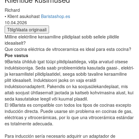
Richard
• Klient asukohast
Baristashop.es
10.04.2026
Tõlgi
Vaata originaali
Milline elektriline keraamiline pliidiplaat sobib sellele pliidile
ideaalselt?
Que cocina eléctrica de vitroceramica es ideal para esta cocina?
Poe vastus
9Barista ühildub igat tüüpi pliidiplaatidega, välja arvatud otsese
induktsiooniga. Seda saab probleemideta kasutada gaasi-, elektri-
ja keraamilistel pliidiplaatidel, seega sobib tavaline keraamiline
pliit ideaalselt. Induktsiooni jaoks on vaja eraldi
induktsioonadapterit. Pakendis on ka soojusülekandeplaat, mis
aitab soojust ühtlasemalt jaotada ja kaitseb kohvimasina alust, kui
seda kasutatakse leegil või kuumal plaadil.
El 9Barista es compatible con todos los tipos de cocinas excepto
inducción directa. Puede usarse sin problema en cocinas de gas,
eléctricas y vitrocerámicas, por lo que una vitrocerámica estándar
es totalmente adecuada.
Para inducción sería necesario adquirir un adaptador de