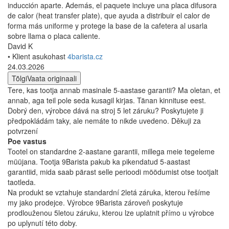
inducción aparte. Además, el paquete incluye una placa difusora
de calor (heat transfer plate), que ayuda a distribuir el calor de
forma más uniforme y protege la base de la cafetera al usarla
sobre llama o placa caliente.
David K
• Klient asukohast
4barista.cz
24.03.2026
Tõlgi
Vaata originaali
Tere, kas tootja annab masinale 5-aastase garantii? Ma oletan, et
annab, aga teil pole seda kusagil kirjas. Tänan kinnituse eest.
Dobrý den, výrobce dává na stroj 5 let záruku? Poskytujete ji
předpokládám taky, ale nemáte to nikde uvedeno. Děkuji za
potvrzení
Poe vastus
Tootel on standardne 2-aastane garantii, millega meie tegeleme
müüjana. Tootja 9Barista pakub ka pikendatud 5-aastast
garantiid, mida saab pärast selle perioodi möödumist otse tootjalt
taotleda.
Na produkt se vztahuje standardní 2letá záruka, kterou řešíme
my jako prodejce. Výrobce 9Barista zároveň poskytuje
prodlouženou 5letou záruku, kterou lze uplatnit přímo u výrobce
po uplynutí této doby.