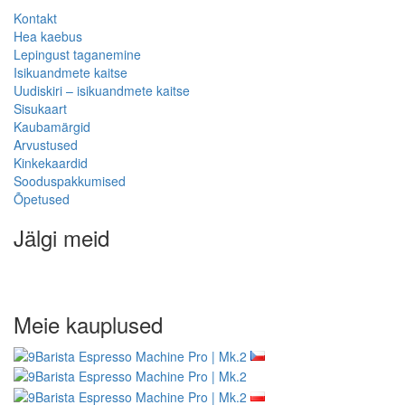
Kontakt
Hea kaebus
Lepingust taganemine
Isikuandmete kaitse
Uudiskiri – isikuandmete kaitse
Sisukaart
Kaubamärgid
Arvustused
Kinkekaardid
Sooduspakkumised
Õpetused
Jälgi meid
Meie kauplused