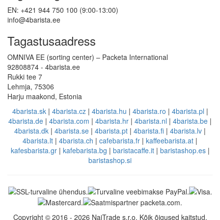
EN: +421 944 750 100 (9:00-13:00)
info@4barista.ee
Tagastusaadress
OMNIVA EE (sorting center) – Packeta International
92808874 - 4barista.ee
Rukki tee 7
Lehmja, 75306
Harju maakond, Estonia
4barista.sk
|
4barista.cz
|
4barista.hu
|
4barista.ro
|
4barista.pl
|
4barista.de
|
4barista.com
|
4barista.hr
|
4barista.nl
|
4barista.be
|
4barista.dk
|
4barista.se
|
4barista.pt
|
4barista.fi
|
4barista.lv
|
4barista.lt
|
4barista.ch
|
cafebarista.fr
|
kaffeebarista.at
|
kafesbarista.gr
|
kafebarista.bg
|
baristacaffe.it
|
baristashop.es
|
baristashop.si
Copyright © 2016 - 2026 NajTrade s.r.o. Kõik õigused kaitstud.