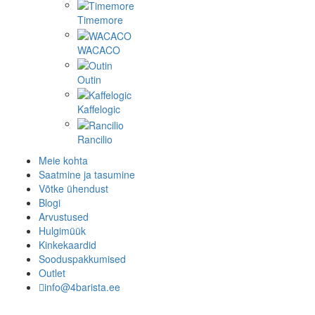
Timemore
WACACO
Outin
Kaffelogic
Rancilio
Meie kohta
Saatmine ja tasumine
Võtke ühendust
Blogi
Arvustused
Hulgimüük
Kinkekaardid
Sooduspakkumised
Outlet
info@4barista.ee