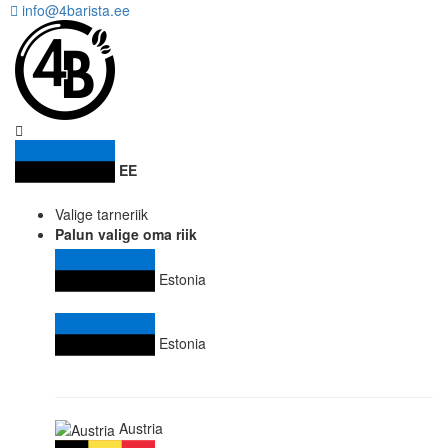
info@4barista.ee
EE
Valige tarneriik
Palun valige oma riik
Estonia
Estonia
Austria