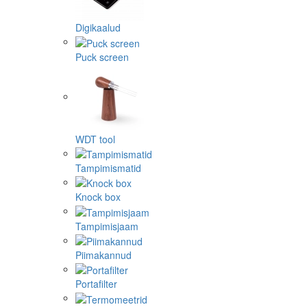
Digikaalud
Puck screen
WDT tool
Tampimismatid
Knock box
Tampimisjaam
Piimakannud
Portafilter