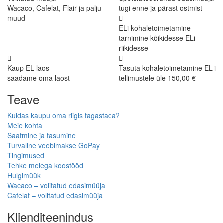
Wacaco, Cafelat, Flair ja palju
tugi enne ja pärast ostmist
muud
ELi kohaletoimetamine
tarnimine kõikidesse ELi
riikidesse
Kaup EL laos
Tasuta kohaletoimetamine EL-i
saadame oma laost
tellimustele üle 150,00 €
Teave
Kuidas kaupu oma riigis tagastada?
Meie kohta
Saatmine ja tasumine
Turvaline veebimakse GoPay
Tingimused
Tehke meiega koostööd
Hulgimüük
Wacaco – volitatud edasimüüja
Cafelat – volitatud edasimüüja
Klienditeenindus