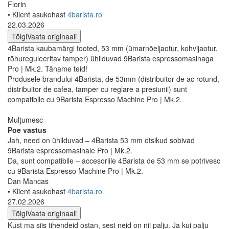
Florin
• Klient asukohast
4barista.ro
22.03.2026
Tõlgi
Vaata originaali
4Barista kaubamärgi tooted, 53 mm (ümarnõeljaotur, kohvijaotur,
rõhureguleeritav tamper) ühilduvad 9Barista espressomasinaga
Pro | Mk.2. Täname teid!
Produsele brandului 4Barista, de 53mm (distribuitor de ac rotund,
distribuitor de cafea, tamper cu reglare a presiunii) sunt
compatibile cu 9Barista Espresso Machine Pro | Mk.2.
Mulțumesc
Poe vastus
Jah, need on ühilduvad – 4Barista 53 mm otsikud sobivad
9Barista espressomasinale Pro | Mk.2.
Da, sunt compatibile – accesoriile 4Barista de 53 mm se potrivesc
cu 9Barista Espresso Machine Pro | Mk.2.
Dan Mancas
• Klient asukohast
4barista.ro
27.02.2026
Tõlgi
Vaata originaali
Kust ma siis tihendeid ostan, sest neid on nii palju. Ja kui palju