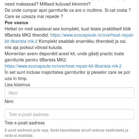
need maksavad? Millised kuluvad kiiremini?
De unde cumpar apoi garniturile ca are o multime. Si cat costa ?
Care se uzeaza mai repede ?
Poe vastus
Hetkel on meil saadaval see komplekt, kust leiate praktiliselt kõik
9Barista MK2 tihendid:
https://www.ecocapsule.ro/overheat-repair-
kit-9barista-mk-2
Komplekt sisaldab enamikku tihendeid ja osi,
mis aja jooksul võivad kuluda.
Momentan avem disponibil acest kit, unde găsiți practic toate
garniturile pentru 9Barista MK2:
https://www.ecocapsule.ro/overheat-repair-kit-9barista-mk-2
În set sunt incluse majoritatea garniturilor și pieselor care se pot
uza în timp.
Lisa küsimus
Nimi
Teie e-posti aadress
E-posti aadressi pole vaja. Seda kasutatakse ainult vastuse saatmiseks ja
seda ei avaldata.