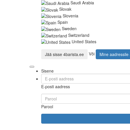
Saudi Arabia
Slovak
Slovenia
Spain
Sweden
Switzerland
United States
Või
Jää sisse
4barista.ee
Mine aadressile
Sisene
E-posti aadress
Parool