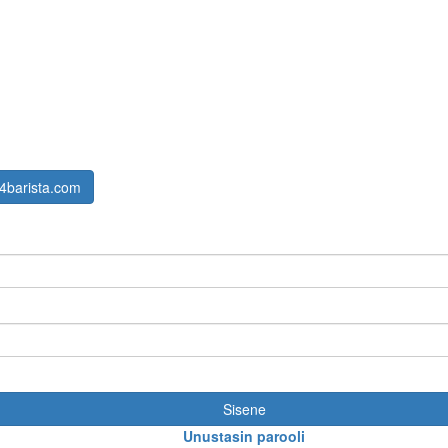
4barista.com
Sisene
Unustasin parooli