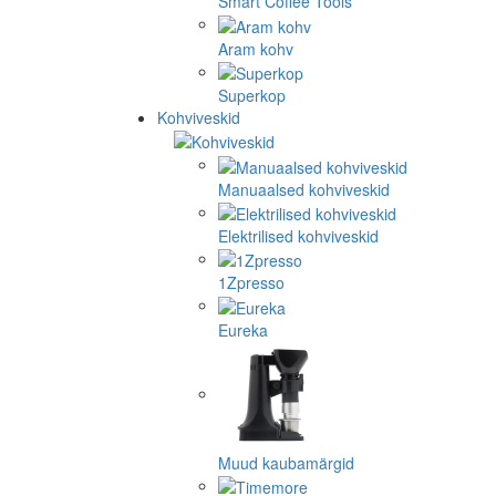
Smart Coffee Tools
Aram kohv
Superkop
Kohviveskid
Manuaalsed kohviveskid
Elektrilised kohviveskid
1Zpresso
Eureka
Muud kaubamärgid