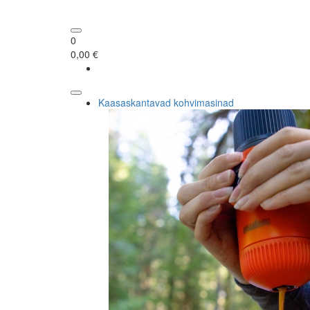
0
0,00 €
Kaasaskantavad kohvimasinad