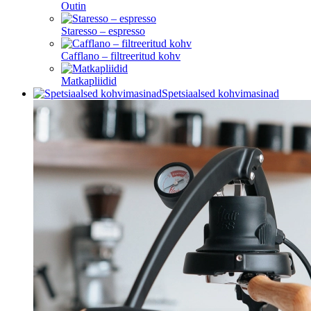
Outin
Staresso – espresso
Cafflano – filtreeritud kohv
Matkapliidid
Spetsiaalsed kohvimasinad