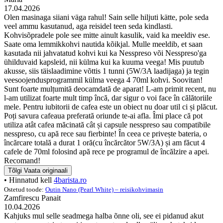
17.04.2026
Olen masinaga siiani väga rahul! Sain selle hiljuti kätte, pole seda
veel ammu kasutanud, aga reisidel teen seda kindlasti.
Kohvisõpradele pole see mitte ainult kasulik, vaid ka meeldiv ese.
Saate oma lemmikkohvi nautida kõikjal. Mulle meeldib, et saan
kasutada nii jahvatatud kohvi kui ka Nesspreso või Nesspreso'ga
ühilduvaid kapsleid, nii külma kui ka kuuma veega! Mis puutub
akusse, siis täislaadimine võttis 1 tunni (5W/3A laadijaga) ja tegin
veesoojendusprogrammil külma veega 4 70ml kohvi. Soovitan!
Sunt foarte mulțumită deocamdată de aparat! L-am primit recent, nu
l-am utilizat foarte mult timp încă, dar sigur o voi face în călătoriile
mele. Pentru iubitorii de cafea este un obiect nu doar util ci și plăcut.
Poți savura cafeaua preferată oriunde te-ai afla. Îmi place că pot
utiliza atât cafea măcinată cât și capsule nesspreso sau compatibile
nesspreso, cu apă rece sau fierbinte! În ceea ce privește bateria, o
încărcare totală a durat 1 oră(cu încărcător 5W/3A) și am făcut 4
cafele de 70ml folosind apă rece pe programul de încălzire a apei.
Recomand!
Tõlgi
Vaata originaali
• Hinnatud kell
4barista.ro
Ostetud toode:
Outin Nano (Pearl White) – reisikohvimasin
Zamfirescu Panait
10.04.2026
Kahjuks mul selle seadmega halba õnne oli, see ei pidanud akut