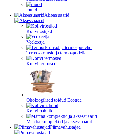
muud
Aksessuaarid
Kohviröstijad
Veekeetja
Termoskruusid ja termospudelid
Kohvi termosed
Ökoloogilised toidud Ecotree
Kohvimahutid
Matcha komplektid ja aksessuaarid
Piimavahustajad