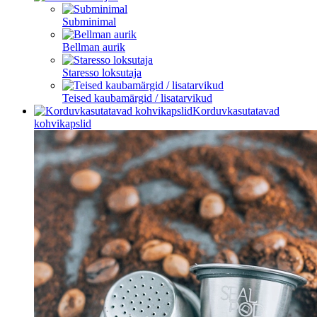
Subminimal
Bellman aurik
Staresso loksutaja
Teised kaubamärgid / lisatarvikud
Korduvkasutatavad
kohvikapslid