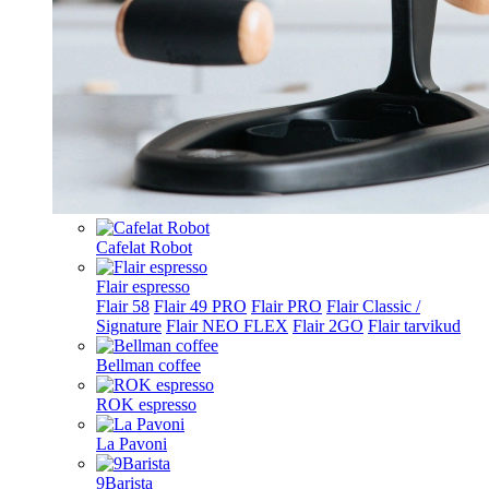
Cafelat Robot
Flair espresso
Flair 58
Flair 49 PRO
Flair PRO
Flair Classic /
Signature
Flair NEO FLEX
Flair 2GO
Flair tarvikud
Bellman coffee
ROK espresso
La Pavoni
9Barista