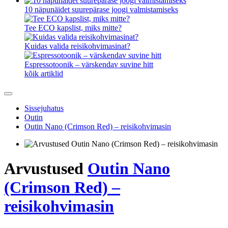
10 näpunäidet suurepärase joogi valmistamiseks
Tee ECO kapslist, miks mitte?
Kuidas valida reisikohvimasinat?
Espressotoonik – värskendav suvine hitt
kõik artiklid
Sissejuhatus
Outin
Outin Nano (Crimson Red) – reisikohvimasin
Arvustused
Outin Nano
(Crimson Red) –
reisikohvimasin