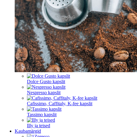
Dolce Gusto kapslit
Nespresso kapslit
Cafissimo, Caffitaly, K-fee kapslit
Tassimo kapslit
Illy ja teised
Kaubamärgid