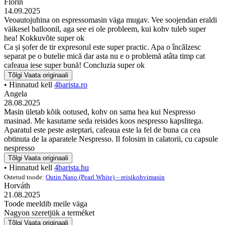
Florin
14.09.2025
Veoautojuhina on espressomasin väga mugav. Vee soojendan eraldi
väikesel balloonil, aga see ei ole probleem, kui kohv tuleb super
hea! Kokkuvõte super ok
Ca și șofer de tir expresorul este super practic. Apa o încălzesc
separat pe o butelie mică dar asta nu e o problemă atâta timp cat
cafeaua iese super bună! Concluzia super ok
Tõlgi
Vaata originaali
• Hinnatud kell
4barista.ro
Angela
28.08.2025
Masin ületab kõik ootused, kohv on sama hea kui Nespresso
masinad. Me kasutame seda reisides koos nespresso kapslitega.
Aparatul este peste asteptari, cafeaua este la fel de buna ca cea
obtinuta de la aparatele Nespresso. Il folosim in calatorii, cu capsule
nespresso
Tõlgi
Vaata originaali
• Hinnatud kell
4barista.hu
Ostetud toode:
Outin Nano (Pearl White) – reisikohvimasin
Horváth
21.08.2025
Toode meeldib meile väga
Nagyon szeretjük a terméket
Tõlgi
Vaata originaali