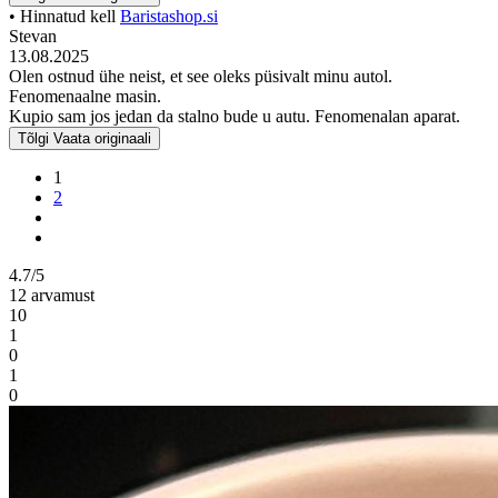
• Hinnatud kell
Baristashop.si
Stevan
13.08.2025
Olen ostnud ühe neist, et see oleks püsivalt minu autol.
Fenomenaalne masin.
Kupio sam jos jedan da stalno bude u autu. Fenomenalan aparat.
Tõlgi
Vaata originaali
1
2
4.7/5
12 arvamust
10
1
0
1
0