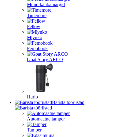
Muud kaubamärgid
Timemore
Fellow
Mlynko
Femobook
Goat Story ARCO
Hario
Barista tööriistad
Automaatne tamper
Tamper