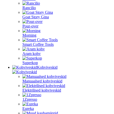
Rancilio
Goat Story Gina
Pour-over
Morning
Smart Coffee Tools
Aram kohv
Superkop
Kohviveskid
Manuaalsed kohviveskid
Elektrilised kohviveskid
1Zpresso
Eureka