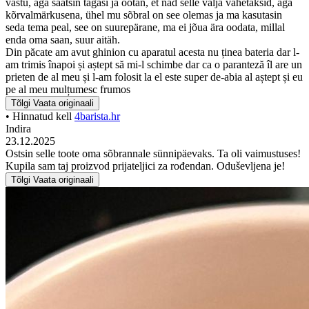
vastu, aga saatsin tagasi ja ootan, et nad selle välja vahetaksid, aga
kõrvalmärkusena, ühel mu sõbral on see olemas ja ma kasutasin
seda tema peal, see on suurepärane, ma ei jõua ära oodata, millal
enda oma saan, suur aitäh.
Din păcate am avut ghinion cu aparatul acesta nu ținea bateria dar l-
am trimis înapoi și aștept să mi-l schimbe dar ca o paranteză îl are un
prieten de al meu și l-am folosit la el este super de-abia al aștept și eu
pe al meu mulțumesc frumos
Tõlgi
Vaata originaali
• Hinnatud kell
4barista.hr
Indira
23.12.2025
Ostsin selle toote oma sõbrannale sünnipäevaks. Ta oli vaimustuses!
Kupila sam taj proizvod prijateljici za rođendan. Oduševljena je!
Tõlgi
Vaata originaali