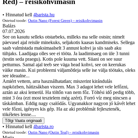
Red) – reisikohvimasin
• Hinnatud kell
4barista.hu
Ostetud toode:
Outin Nano (Forest Green) – reisikohvimasin
Balázs
07.07.2026
See on kasutu selleks otstarbeks, milleks ma selle ostsin; nimelt
päevasel ajal reisile minekuks, seljakotis kaasas kandmiseks. Sellega
saab valmistada maksimaalselt 3 annust kohvi ja siis saab aku
tühjaks. Laadijaga olles see ei tööta. Ja laadimisaeg on üle 3 tunni
(testin seda praegu). Kotis pole kuuma vett. Siiani on see suur
pettumus. Samal ajal teeb see väga head kohvi, see on keerukas
väike masin. Kui probleemi väljamõtleja selle ise välja töötaks, oleks
see ideaalne...
Amiért vettem, arra használhatatlan; miszerint kirándulás
napközben, hátizsákban viszem. Max 3 adagot lehet vele lefőzni,
aztán az aksi lemerül. Ha töltőn van nem főz. Töltési idő pedig több,
mint 3 óra (ezt most tesztelem még azért). Forró víz meg nincsen a
táskámban. Eddig nagy csalódás. Ugyanakkor nagyon jó kávét lehet
vele főzni, igényes kis gép. Ha az aki problémát fejlesztenék,
tökéletes lenne....
Tõlgi
Vaata originaali
• Hinnatud kell
4barista.ro
Ostetud toode:
Outin Nano (Outin Teal) – reisikohvimasin
Maria