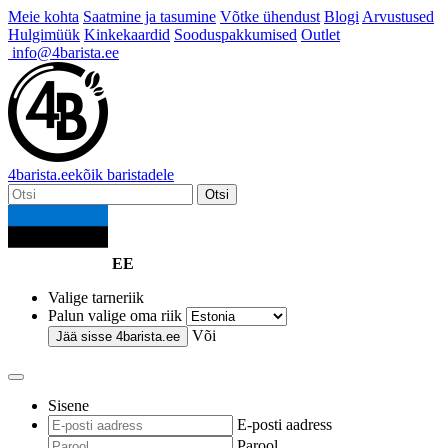
Meie kohta
Saatmine ja tasumine
Võtke ühendust
Blogi
Arvustused
Hulgimüük
Kinkekaardid
Sooduspakkumised
Outlet
info@4barista.ee
4
barista
.ee
kõik baristadele
Otsi
EE
Valige tarneriik
Palun valige oma riik
Või
Jää sisse
4barista.ee
Sisene
E-posti aadress
Parool