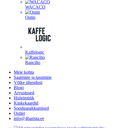
WACACO
Outin
Kaffelogic
Rancilio
Meie kohta
Saatmine ja tasumine
Võtke ühendust
Blogi
Arvustused
Hulgimüük
Kinkekaardid
Sooduspakkumised
Outlet
info@4barista.ee