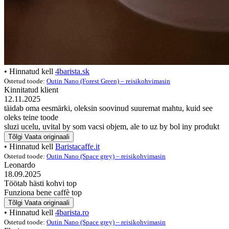
• Hinnatud kell
4barista.sk
Ostetud toode:
Outin Nano (Forest Green) – reisikohvimasin
Kinnitatud klient
12.11.2025
täidab oma eesmärki, oleksin soovinud suuremat mahtu, kuid see
oleks teine toode
sluzi ucelu, uvital by som vacsi objem, ale to uz by bol iny produkt
Tõlgi
Vaata originaali
• Hinnatud kell
Baristacaffe.it
Ostetud toode:
Outin Nano (Space grey) – reisikohvimasin
Leonardo
18.09.2025
Töötab hästi kohvi top
Funziona bene caffè top
Tõlgi
Vaata originaali
• Hinnatud kell
4barista.ro
Ostetud toode:
Outin Nano (Space grey) – reisikohvimasin