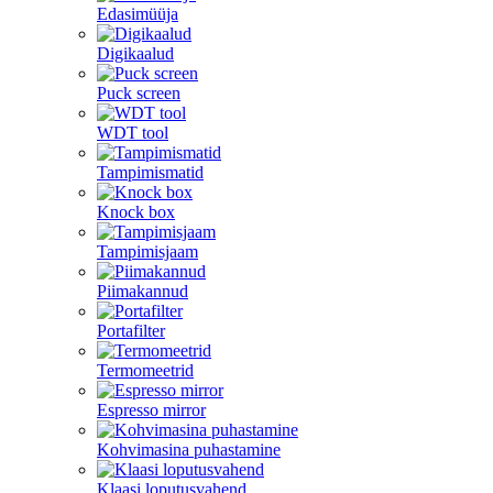
Edasimüüja
Digikaalud
Puck screen
WDT tool
Tampimismatid
Knock box
Tampimisjaam
Piimakannud
Portafilter
Termomeetrid
Espresso mirror
Kohvimasina puhastamine
Klaasi loputusvahend