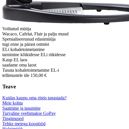
Volitatud müüja
Wacaco, Cafelat, Flair ja palju muud
Spetsialiseerunud edasimüüja
tugi enne ja pärast ostmist
ELi kohaletoimetamine
tarnimine kõikidesse ELi riikidesse
Kaup EL laos
saadame oma laost
Tasuta kohaletoimetamine EL-i
tellimustele üle 150,00 €
Teave
Kuidas kaupu oma riigis tagastada?
Meie kohta
Saatmine ja tasumine
Turvaline veebimakse GoPay
Tingimused
Tehke meiega koostööd
Hulgimüük