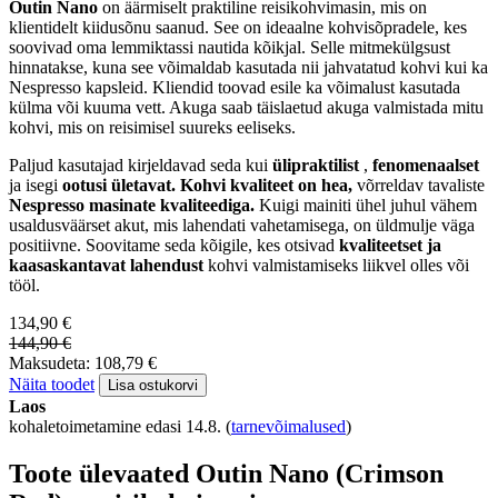
Outin Nano
on äärmiselt praktiline reisikohvimasin, mis on
klientidelt kiidusõnu saanud. See on ideaalne kohvisõpradele, kes
soovivad oma lemmiktassi nautida kõikjal. Selle mitmekülgsust
hinnatakse, kuna see võimaldab kasutada nii jahvatatud kohvi kui ka
Nespresso kapsleid. Kliendid toovad esile ka võimalust kasutada
külma või kuuma vett. Akuga saab täislaetud akuga valmistada mitu
kohvi, mis on reisimisel suureks eeliseks.
Paljud kasutajad kirjeldavad seda kui
ülipraktilist
,
fenomenaalset
ja isegi
ootusi ületavat. Kohvi kvaliteet on hea,
võrreldav tavaliste
Nespresso masinate kvaliteediga.
Kuigi mainiti ühel juhul vähem
usaldusväärset akut, mis lahendati vahetamisega, on üldmulje väga
positiivne. Soovitame seda kõigile, kes otsivad
kvaliteetset ja
kaasaskantavat lahendust
kohvi valmistamiseks liikvel olles või
tööl.
134,90 €
144,90 €
Maksudeta: 108,79 €
Näita toodet
Lisa ostukorvi
Laos
kohaletoimetamine edasi 14.8.
(
tarnevõimalused
)
Toote ülevaated Outin Nano (Crimson